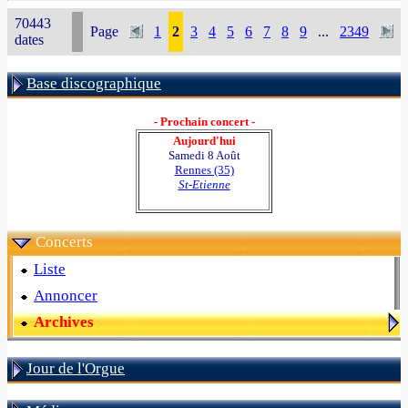
70443
Page
1
2
3
4
5
6
7
8
9
...
2349
dates
Base discographique
- Prochain concert -
Aujourd'hui
Samedi 8 Août
Rennes (35)
St-Etienne
Concerts
Liste
Annoncer
Archives
Jour de l'Orgue