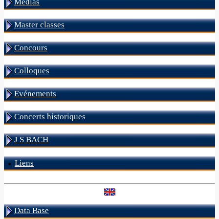
Médias
Master classes
Concours
Colloques
Evénements
Concerts historiques
J S BACH
Liens
Data Base