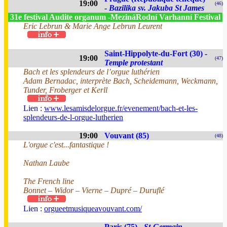
19:00
(46)
-
Bazilika sv. Jakuba St James
31e festival Audite organum -MezináRodní Varhanní Festival
Eric Lebrun & Marie Ange Lebrun Leurent
Saint-Hippolyte-du-Fort (30) -
19:00
(47)
Temple protestant
Bach et les splendeurs de l’orgue luthérien
Adam Bernadac, interprète Bach, Scheidemann, Weckmann,
Tunder, Froberger et Kerll
Lien :
www.lesamisdelorgue.fr/evenement/bach-et-les-
splendeurs-de-l-orgue-lutherien
19:00
Vouvant (85)
(48)
L'orgue c'est...fantastique !
Nathan Laube
The French line
Bonnet – Widor – Vierne – Dupré – Duruflé
Lien :
orgueetmusiqueavouvant.com/
Paris (75) -
St-Germain