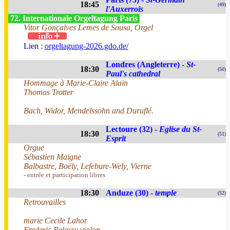
18:45
(49)
l'Auxerrois
72. Internationale Orgeltagung Paris
Vitor Gonçalves Lemes de Sousa, Orgel
Lien :
orgeltagung-2026.gdo.de/
Londres (Angleterre) -
St-
18:30
(50)
Paul's cathedral
Hommage à Marie-Claire Alain
Thomas Trotter
Bach, Widor, Mendelssohn and Duruflé.
Lectoure (32) -
Eglise du St-
18:30
(51)
Esprit
Orgue
Sébastien Maigne
Balbastre, Boëly, Lefebure-Wely, Vierne
- entrée et participation libres
18:30
Anduze (30) -
temple
(52)
Retrouvailles
marie Cecile Lahor
Frederic Pelassy violon