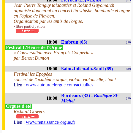
Jean-Pierre Tanguy talabarder et Roland Guyomarch
organiste donneront un concert tin whistle, bombarde et orgue
en l'église de Pleyben.
Organisation par les amis de l'orgue.
- libre participation
18:00
Embrun (05)
(58)
Festival L’Heure de l’Orgue
« Conversation avec François Couperin »
par Benoit Dumon
18:00
Saint-Julien-du-Sault (89)
(59)
Festival les Epopées
concert de l'académie orgue, violon, violoncelle, chant
Lien :
www.autourdelorgue.com/actualites
Bordeaux (33) -
Basilique St-
18:00
(60)
Michel
Orgues d'été
Richard Gowers
Lien :
www.renaissance-orgue.fr