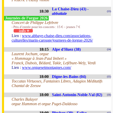
La Chaise-Dieu (43) -
18:30
(53)
abbatiale
Journées de l’orgue 2026
Concert de Philippe Lefebvre
- Prix d’entrée pour les concerts : 15 € – jeunes 7 €
Lien :
www.abbaye-chaise-dieu.com/associations-
culturelles/marin-carouge/journees-de-lorgue-2026/
18:15
Alpe d'Huez (38)
(54)
Laurent Jochum, orgue
« Hommage à Jean-Paul Imbert »
Franck, Dubois, Bédard, Takle, Lefébure-Wely, Verdi
Lien :
www.orguesetmontagnes.com/
18:00
Digne-les-Bains (04)
(55)
Toccatas Virtuoses, Fantaisies Libres, Adagios Méditatifs
Chantal de Zeeuw
18:00
Saint-Antonin-Noble-Val (82)
(56)
Charles Balayer
orgue Hammon et orgue Puget-Daldosso
18:00
Pleyben (29) -
Eglise
(57)