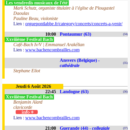
Les vendredis musicaux de l'été
Mark Schutz, organiste titulaire à l’église de Plougastel
Daoulas
Pauline Beau, violoniste
Lien :
orguepontlabbe.fr/category/concerts/concerts-a-venir/
10:00
Pontaumur (63)
(34)
Xxviiième Festival Bach
Café-Bach Iv/V | Emmanuel Arakélian
Lien :
www.bachencombrailles.com
Ansvers (Belgique) -
(35)
cathédrale
Stephane Eliot
Jeudi 6 Août 2026
22:45
Landogne (63)
(36)
Xxviiième Festival Bach
Benjamin Alard
clavicorde
Lien :
www.bachencombrailles.com
21:00
Guerande (44) -
collegiale
(37)