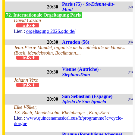
Paris (75) -
St-Etienne-du-
20:30
(42)
Mont
72. Internationale Orgeltagung Paris
David Cassan
Lien :
orgeltagung-2026.gdo.de/
20:30
Arradon (56)
(43)
Jean-Pierre Maudet, organiste de la cathédrale de Vannes.
(Bach, Mendelssohn, Boellmann....
Vienne (Autriche) -
20:30
(44)
StephansDom
Johann Vexo
San Sebastian (Espagne) -
20:00
(45)
Iglesia de San Ignacio
Elke Völker,
J.S. Bach, Mendelssohn, Rheinberger , Karg-Elert
Lien :
www.quincenamusical.eus/fr/programme?c=cycle-
dorgue
Prague (Republique tcheque)