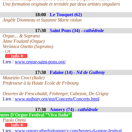
Une formation originale et revisitée par deux artistes singuliers
18:00
Le Touquet (62)
Angèle Dionneau et Suzanne Marie violon
17:30
Saint Pons (34) -
cathédrale
Orgue... & Soprano
Anne Foulard (Orgue)
Verònica Onetto (Soprano)
- 12€
Lien :
www.orgue-saint-pons.org/
17:30
Falaise (14) -
Nd de Guibray
Maurizio Croci (Italie)
Professeur à la Haute Ecole de Fribourg
Oeuvres de Frescobaldi, Froberger, Cabezon, De Grigny
Lien :
www.guibray.org/gui/Concerts/Concerts.html
17:30
Annecy (74) -
cathédrale
ures D'Orgue Festival ”Viva Italia”
Paolo Oreni
Lien :
www.orguecathedraleannecy.com/heures-d-orgue-festival