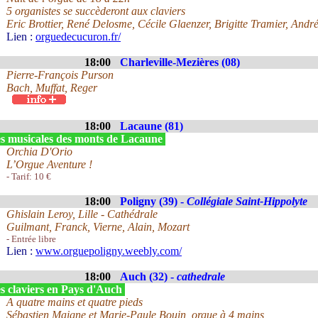
5 organistes se succèderont aux claviers
Eric Brottier, René Delosme, Cécile Glaenzer, Brigitte Tramier, Andr
Lien :
orguedecucuron.fr/
18:00
Charleville-Mezières (08)
Pierre-François Purson
Bach, Muffat, Reger
18:00
Lacaune (81)
s musicales des monts de Lacaune
Orchia D'Orio
L’Orgue Aventure !
- Tarif: 10 €
18:00
Poligny (39) -
Collégiale Saint-Hippolyte
Ghislain Leroy, Lille - Cathédrale
Guilmant, Franck, Vierne, Alain, Mozart
- Entrée libre
Lien :
www.orguepoligny.weebly.com/
18:00
Auch (32) -
cathedrale
s claviers en Pays d'Auch
A quatre mains et quatre pieds
Sébastien Maigne et Marie-Paule Bouin, orgue à 4 mains