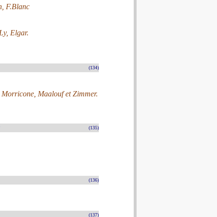
h, F.Blanc
y, Elgar.
(134)
, Morricone, Maalouf et Zimmer.
(135)
(136)
(137)