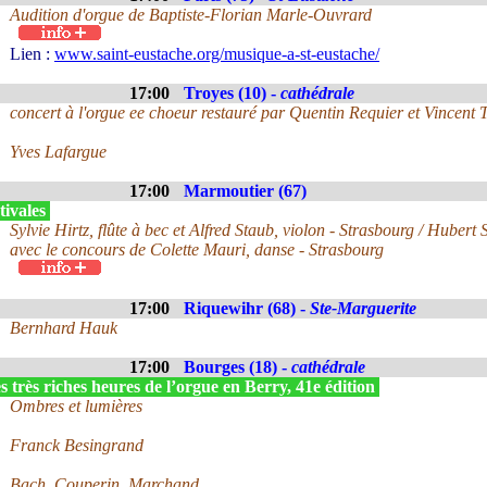
Audition d'orgue de Baptiste-Florian Marle-Ouvrard
Lien :
www.saint-eustache.org/musique-a-st-eustache/
17:00
Troyes (10) -
cathédrale
concert à l'orgue ee choeur restauré par Quentin Requier et Vincent T
Yves Lafargue
17:00
Marmoutier (67)
tivales
Sylvie Hirtz, flûte à bec et Alfred Staub, violon - Strasbourg / Hubert 
avec le concours de Colette Mauri, danse - Strasbourg
17:00
Riquewihr (68) -
Ste-Marguerite
Bernhard Hauk
17:00
Bourges (18) -
cathédrale
 très riches heures de l’orgue en Berry, 41e édition
Ombres et lumières
Franck Besingrand
Bach, Couperin, Marchand