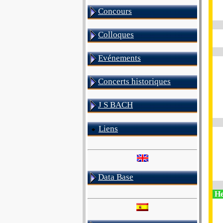
Concours
Colloques
Evénements
Concerts historiques
J S BACH
Liens
Data Base
He