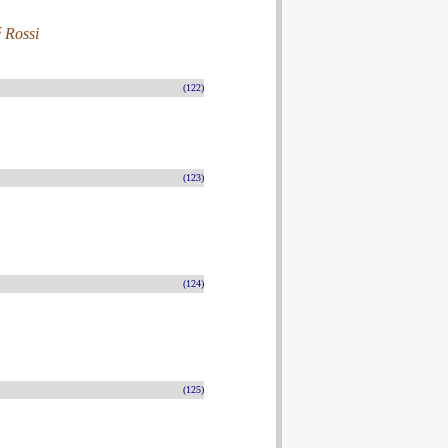
é Rossi
(122)
(123)
(124)
(125)