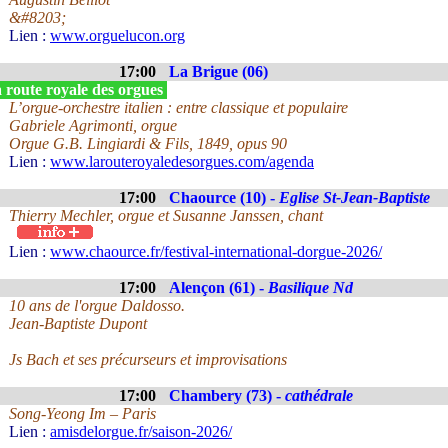
&#8203;
Lien :
www.orguelucon.org
17:00
La Brigue (06)
 route royale des orgues
L’orgue-orchestre italien : entre classique et populaire
Gabriele Agrimonti, orgue
Orgue G.B. Lingiardi & Fils, 1849, opus 90
Lien :
www.larouteroyaledesorgues.com/agenda
17:00
Chaource (10) -
Eglise St-Jean-Baptiste
Thierry Mechler, orgue et Susanne Janssen, chant
Lien :
www.chaource.fr/festival-international-dorgue-2026/
17:00
Alençon (61) -
Basilique Nd
10 ans de l'orgue Daldosso.
Jean-Baptiste Dupont
Js Bach et ses précurseurs et improvisations
17:00
Chambery (73) -
cathédrale
Song-Yeong Im – Paris
Lien :
amisdelorgue.fr/saison-2026/