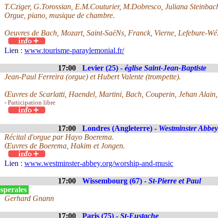
T.Cziger, G.Torossian, E.M.Couturier, M.Dobresco, Juliana Steinbac
Orgue, piano, musique de chambre.
Oeuvres de Bach, Mozart, Saint-SaëNs, Franck, Vierne, Lefebure-WéL
Lien :
www.tourisme-paraylemonial.fr/
17:00
Levier (25) -
église Saint-Jean-Baptiste
Jean-Paul Ferreira (orgue) et Hubert Valente (trompette).
Œuvres de Scarlatti, Haendel, Martini, Bach, Couperin, Jehan Alain
- Participation libre
17:00
Londres (Angleterre) -
Westminster Abbey
Récital d'orgue par Hayo Boerema.
Œuvres de Boerema, Hakim et Jongen.
Lien :
www.westminster-abbey.org/worship-and-music
17:00
Wissembourg (67) -
St-Pierre et Paul
sperales
Gerhard Gnann
17:00
Paris (75) -
St-Eustache