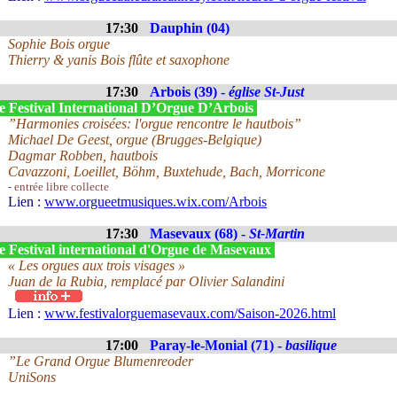
17:30
Dauphin (04)
Sophie Bois orgue
Thierry & yanis Bois flûte et saxophone
17:30
Arbois (39) -
église St-Just
e Festival International D’Orgue D’Arbois
”Harmonies croisées: l'orgue rencontre le hautbois”
Michael De Geest, orgue (Brugges-Belgique)
Dagmar Robben, hautbois
Cavazzoni, Loeillet, Böhm, Buxtehude, Bach, Morricone
- entrée libre collecte
Lien :
www.orgueetmusiques.wix.com/Arbois
17:30
Masevaux (68) -
St-Martin
e Festival international d'Orgue de Masevaux
« Les orgues aux trois visages »
Juan de la Rubia, remplacé par Olivier Salandini
Lien :
www.festivalorguemasevaux.com/Saison-2026.html
17:00
Paray-le-Monial (71) -
basilique
”Le Grand Orgue Blumenreoder
UniSons