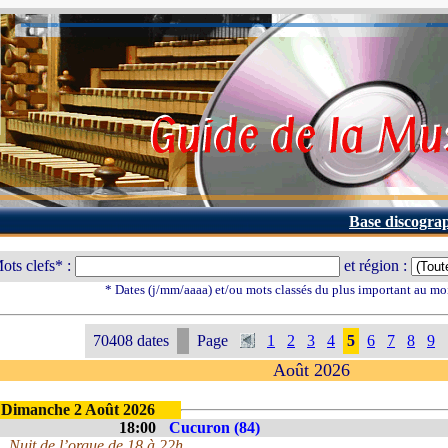
Base discogra
ots clefs* :
et région :
* Dates (j/mm/aaaa) et/ou mots classés du plus important au mo
70408 dates
Page
1
2
3
4
5
6
7
8
9
Août 2026
Dimanche 2 Août 2026
18:00
Cucuron (84)
Nuit de l’orgue de 18 à 22h