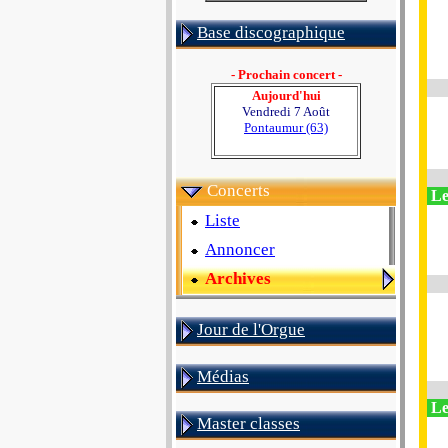
Base discographique
- Prochain concert -
Aujourd'hui
Vendredi 7 Août
Pontaumur (63)
Concerts
Le
Liste
Annoncer
Archives
Jour de l'Orgue
Médias
Le
Master classes