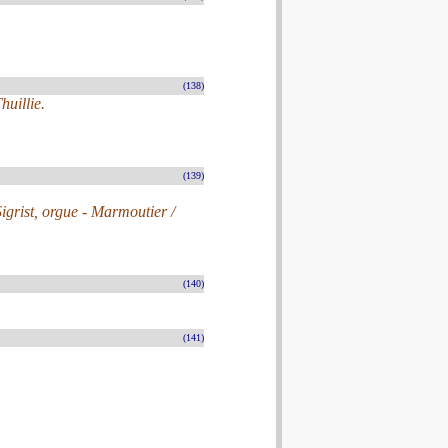
(138)
huillie.
(139)
Sigrist, orgue - Marmoutier /
(140)
(141)