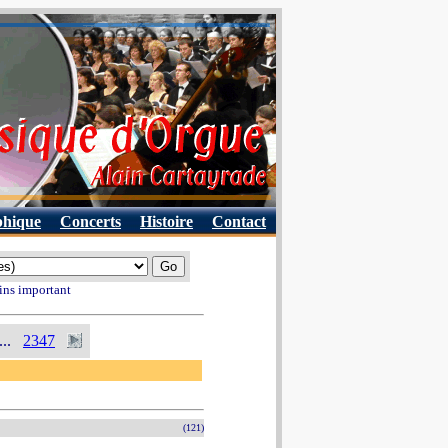
phique
Concerts
Histoire
Contact
ins important
...
2347
(121)