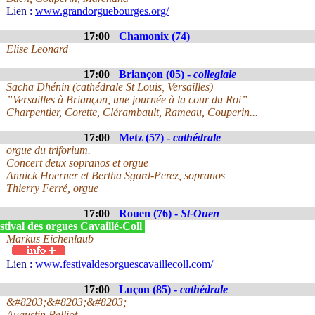
Lien :
www.grandorguebourges.org/
17:00
Chamonix (74)
Elise Leonard
17:00
Briançon (05) -
collegiale
Sacha Dhénin (cathédrale St Louis, Versailles)
”Versailles à Briançon, une journée à la cour du Roi”
Charpentier, Corette, Clérambault, Rameau, Couperin...
17:00
Metz (57) -
cathédrale
orgue du triforium.
Concert deux sopranos et orgue
Annick Hoerner et Bertha Sgard-Perez, sopranos
Thierry Ferré, orgue
17:00
Rouen (76) -
St-Ouen
tival des orgues Cavaillé-Coll
Markus Eichenlaub
Lien :
www.festivaldesorguescavaillecoll.com/
17:00
Luçon (85) -
cathédrale
&#8203;&#8203;&#8203;
Augustin Belliot