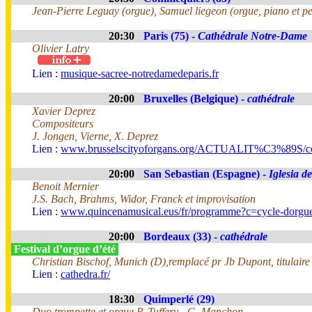
Jean-Pierre Leguay (orgue), Samuel liegeon (orgue, piano et pe
20:30
Paris (75) -
Cathédrale Notre-Dame
Olivier Latry
Lien :
musique-sacree-notredamedeparis.fr
20:00
Bruxelles (Belgique) -
cathédrale
Xavier Deprez
Compositeurs
J. Jongen, Vierne, X. Deprez
Lien :
www.brusselscityoforgans.org/ACTUALIT%C3%89S/con
20:00
San Sebastian (Espagne) -
Iglesia d
Benoit Mernier
J.S. Bach, Brahms, Widor, Franck et improvisation
Lien :
www.quincenamusical.eus/fr/programme?c=cycle-dorgu
20:00
Bordeaux (33) -
cathédrale
Festival d’orgue d’été
Christian Bischof, Munich (D),remplacé pr Jb Dupont, titulaire
Lien :
cathedra.fr/
18:30
Quimperlé (29)
Duo trompette et orgue P. Tuffery - G. Manchon