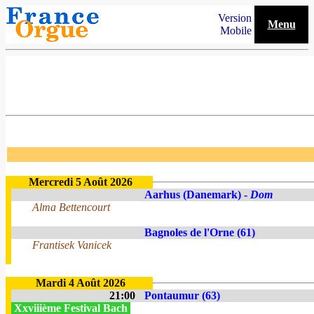
Version
Menu
Mobile
Mercredi 5 Août 2026
Aarhus (Danemark) -
Dom
Alma Bettencourt
Bagnoles de l'Orne (61)
Frantisek Vanicek
Mardi 4 Août 2026
21:00
Pontaumur (63)
Xxviiième Festival Bach