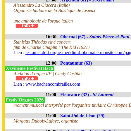
Alessandro La Ciacera (Italie)
Organiste titulaire de la Basilique de Lisieux
une anthologie de l'orgue italien
16:30
Obernai (67) -
Saints-Pierre-et-Paul
Stanislas Théodas ciné concert
film de Charlie Chaplin : The Kid (1921)
Lien :
les-amis-de-l-orgue-merklin-d-obernai.e-monsite.com/pa
12:00
Pontaumur (63)
Xxviiième Festival Bach
Audition d’orgue I/V | Cindy Castillo
Lien :
www.bachencombrailles.com
11:00
Fleurance (32) -
St-Laurent
Festiv'Orgues 2026
moment musical interprété par l'organiste titulaire Christophe B
11:00
Saint-Pol de Léon (29)
Margaux Dubois-Lafaye, organiste