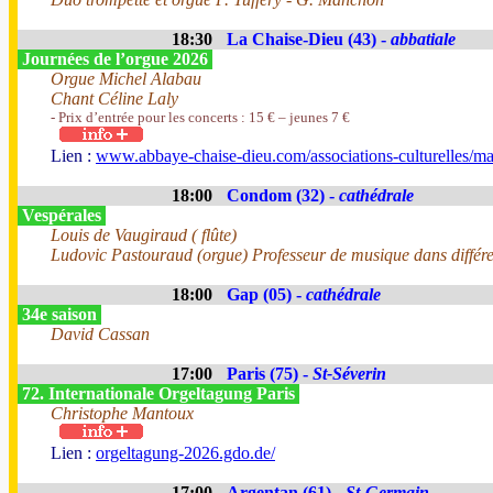
18:30
La Chaise-Dieu (43) -
abbatiale
Journées de l’orgue 2026
Orgue Michel Alabau
Chant Céline Laly
- Prix d’entrée pour les concerts : 15 € – jeunes 7 €
Lien :
www.abbaye-chaise-dieu.com/associations-culturelles/ma
18:00
Condom (32) -
cathédrale
Vespérales
Louis de Vaugiraud ( flûte)
Ludovic Pastouraud (orgue) Professeur de musique dans différente
18:00
Gap (05) -
cathédrale
34e saison
David Cassan
17:00
Paris (75) -
St-Séverin
72. Internationale Orgeltagung Paris
Christophe Mantoux
Lien :
orgeltagung-2026.gdo.de/
17:00
Argentan (61) -
St-Germain