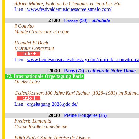
Adrien Mabire, Violaine Le Chenadec et Jean-Luc Ho
Lien :
www.festivaldemusiquesacree-stmalo.com/
21:00
Lessay (50) -
abbatiale
il Convito
Maude Gratton dir. et orgue
Haendel Et Bach
L’Orgue Concertant
Lien :
www.heuresmusicalesdelessay.com/concert/il-convito-ma
20:30
Paris (75) -
cathédrale Notre-Dame
72. Internationale Orgeltagung Paris
Olivier Latry
Gedenkkonzert 100 Jahre Karl Richter (1926–1981) im Rahmen
Lien :
orgeltagung-2026.gdo.de/
20:30
Pleine-Fougères (35)
Frederic Lamantia
Coline Roullet comedienne
Edith Piaf et Sainte Thérèse de Lisieux