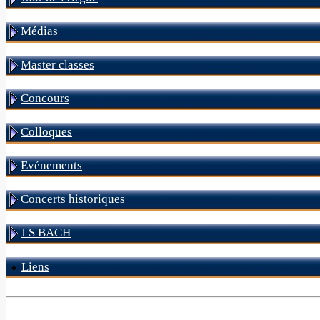
Médias
Master classes
Concours
Colloques
Evénements
Concerts historiques
J S BACH
Liens