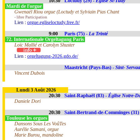
10:30
Loctudy (29) -
Eglise St-Tudy
Mardi de l'orgue
Gwenaël Riou orgue (Loctudy et Sylviain Pias Chant
- libre Participation
Lien :
orgue.egliseloctudy.free.fr/
9:00
Paris (75) -
La Trinté
72. Internationale Orgeltagung Paris
Loïc Mallié et Carolyn Shuster
Lien :
orgeltagung-2026.gdo.de/
Maastricht (Pays-Bas) -
Sint- Servaa
Vincent Dubois
Lundi 3 Août 2026
20:30
Saint-Raphaël (83) -
Église Notre-Da
Daniele Dori
20:30
Saint-Bertrand-de-Comminges (31)
Toulouse les orgues
Dansons Sous Les VoûTes
Aurélie Samani, orgue
Marie Burou, mandoline