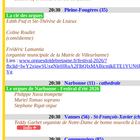
20:30
Pleine-Fougères (35)
La clé des orgues
Edith Piaf et Ste-Thérèse de Lisieux
Coline Roullet
(comédienne)
Frédéric Lamantia
(organiste municipale de la Mairie de Villeurbanne)
Lien :
www.orguesdoldebretagne.fr/festival-2026/?
fbclid=IwY2xjawSUxgNleHRuA2FlbQIxMABicmlkETE1Y
Vg
20:30
Narbonne (11) -
cathedrale
Le orgues de Narbonne - Festival d'été 2026
Philippe Nava trompette
Muriel Tomao soprano
Stephane Rigat orgue
20:30
Vannes (56) -
St-François-Xavier (ch
Teddy Garbet organiste de Notre-Dame de bonne nouvelle à Lo
20:30
Commequiers (85)