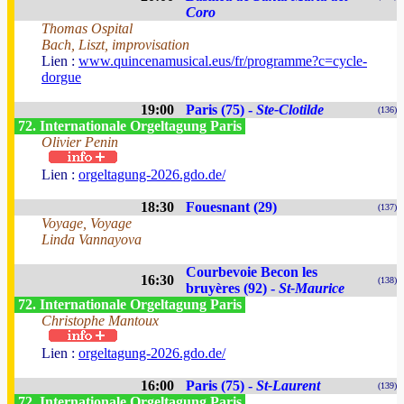
Coro
Thomas Ospital
Bach, Liszt, improvisation
Lien :
www.quincenamusical.eus/fr/programme?c=cycle-
dorgue
19:00
Paris (75) -
Ste-Clotilde
(136)
72. Internationale Orgeltagung Paris
Olivier Penin
Lien :
orgeltagung-2026.gdo.de/
18:30
Fouesnant (29)
(137)
Voyage, Voyage
Linda Vannayova
Courbevoie Becon les
16:30
(138)
bruyères (92) -
St-Maurice
72. Internationale Orgeltagung Paris
Christophe Mantoux
Lien :
orgeltagung-2026.gdo.de/
16:00
Paris (75) -
St-Laurent
(139)
72. Internationale Orgeltagung Paris