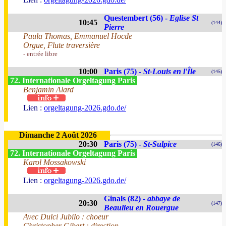
Questembert (56) -
Eglise St
10:45
(144)
Pierre
Paula Thomas, Emmanuel Hocde
Orgue, Flute traversière
- entrée libre
10:00
Paris (75) -
St-Louis en l'Île
(145)
72. Internationale Orgeltagung Paris
Benjamin Alard
Lien :
orgeltagung-2026.gdo.de/
Dimanche 2 Août 2026
20:30
Paris (75) -
St-Sulpice
(146)
72. Internationale Orgeltagung Paris
Karol Mossakowski
Lien :
orgeltagung-2026.gdo.de/
Ginals (82) -
abbaye de
20:30
(147)
Beaulieu en Rouergue
Avec Dulci Jubilo : choeur
Christopher Gibert : direction