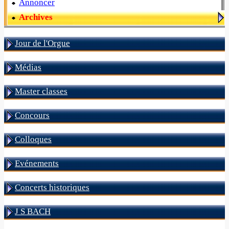
Annoncer
Archives
Jour de l'Orgue
Médias
Master classes
Concours
Colloques
Evénements
Concerts historiques
J S BACH