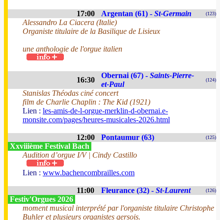
17:00
Argentan (61) -
St-Germain
(123)
Alessandro La Ciacera (Italie)
Organiste titulaire de la Basilique de Lisieux
une anthologie de l'orgue italien
Obernai (67) -
Saints-Pierre-
16:30
(124)
et-Paul
Stanislas Théodas ciné concert
film de Charlie Chaplin : The Kid (1921)
Lien :
les-amis-de-l-orgue-merklin-d-obernai.e-
monsite.com/pages/heures-musicales-2026.html
12:00
Pontaumur (63)
(125)
Xxviiième Festival Bach
Audition d’orgue I/V | Cindy Castillo
Lien :
www.bachencombrailles.com
11:00
Fleurance (32) -
St-Laurent
(126)
Festiv'Orgues 2026
moment musical interprété par l'organiste titulaire Christophe
Buhler et plusieurs organistes gersois.