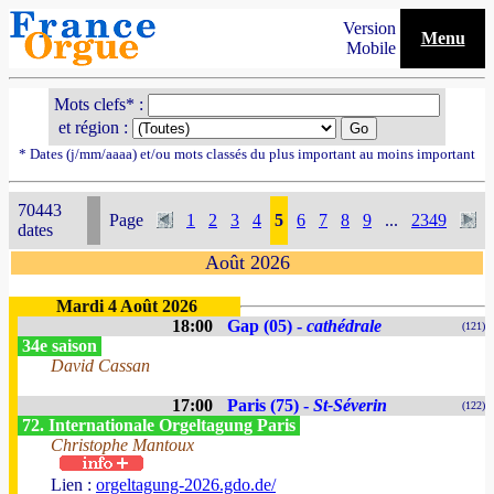
Version
Menu
Mobile
Mots clefs* :
et région :
* Dates (j/mm/aaaa) et/ou mots classés du plus important au moins important
70443
Page
1
2
3
4
5
6
7
8
9
...
2349
dates
Août 2026
Mardi 4 Août 2026
18:00
Gap (05) -
cathédrale
(121)
34e saison
David Cassan
17:00
Paris (75) -
St-Séverin
(122)
72. Internationale Orgeltagung Paris
Christophe Mantoux
Lien :
orgeltagung-2026.gdo.de/