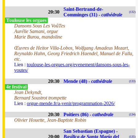
Saint-Bertrand-de-
20:30
(132)
Comminges (31) -
cathédrale
Toulouse les orgues
Dansons Sous Les VoûTes
Aurélie Samani, orgue
Marie Burou, mandoline
Œuvres de Heitor Villa-Lobos, Wolfgang Amadeus Mozart,
Reynaldo Hahn, Georg Friedrich Haendel, Manuel de Falla,
etc.
Lien :
toulouse-les-orgues.org/evenement/dansons-sous-les-
voutes/
20:30
Mende (48) -
cathédrale
(133)
4e festival
Jean Dekyndt,
Bernard Soustrot trompette
Lien :
orgue-mende.fr/a-venir/programmation-2026/
20:30
Poitiers (86) -
cathedrale
(134)
Olivier Houette, Jean-Baptiste Robin
San Sebastian (Espagne) -
20:00
Basílica de Santa María del
(135)