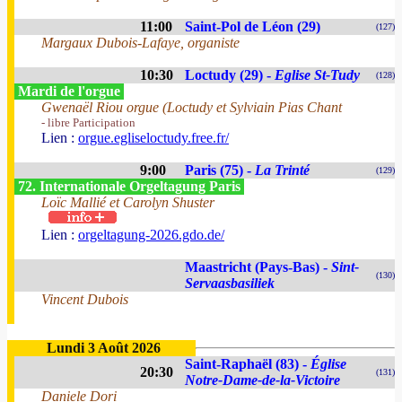
11:00
Saint-Pol de Léon (29)
(127)
Margaux Dubois-Lafaye, organiste
10:30
Loctudy (29) -
Eglise St-Tudy
(128)
Mardi de l'orgue
Gwenaël Riou orgue (Loctudy et Sylviain Pias Chant
- libre Participation
Lien :
orgue.egliseloctudy.free.fr/
9:00
Paris (75) -
La Trinté
(129)
72. Internationale Orgeltagung Paris
Loïc Mallié et Carolyn Shuster
Lien :
orgeltagung-2026.gdo.de/
Maastricht (Pays-Bas) -
Sint-
(130)
Servaasbasiliek
Vincent Dubois
Lundi 3 Août 2026
Saint-Raphaël (83) -
Église
20:30
(131)
Notre-Dame-de-la-Victoire
Daniele Dori