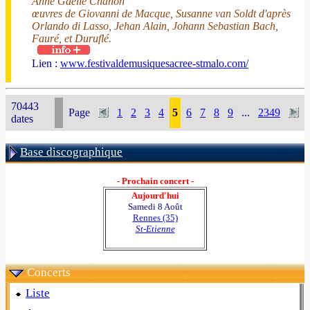
Anne Gaelle Chanon
œuvres de Giovanni de Macque, Susanne van Soldt d'après
Orlando di Lasso, Jehan Alain, Johann Sebastian Bach,
Fauré, et Duruflé.
Lien :
www.festivaldemusiquesacree-stmalo.com/
70443
Page
1
2
3
4
5
6
7
8
9
...
2349
dates
Base discographique
- Prochain concert -
Aujourd'hui
Samedi 8 Août
Rennes (35)
St-Etienne
Concerts
Liste