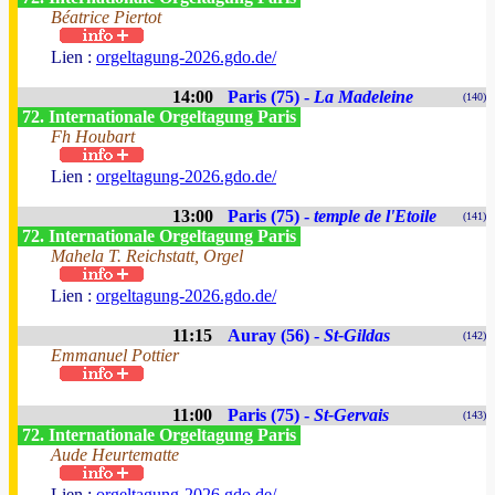
Béatrice Piertot
Lien :
orgeltagung-2026.gdo.de/
14:00
Paris (75) -
La Madeleine
(140)
72. Internationale Orgeltagung Paris
Fh Houbart
Lien :
orgeltagung-2026.gdo.de/
13:00
Paris (75) -
temple de l'Etoile
(141)
72. Internationale Orgeltagung Paris
Mahela T. Reichstatt, Orgel
Lien :
orgeltagung-2026.gdo.de/
11:15
Auray (56) -
St-Gildas
(142)
Emmanuel Pottier
11:00
Paris (75) -
St-Gervais
(143)
72. Internationale Orgeltagung Paris
Aude Heurtematte
Lien :
orgeltagung-2026.gdo.de/