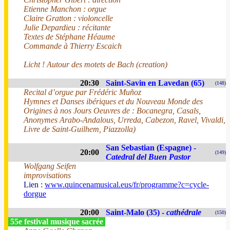
Etienne Manchon : orgue
Claire Gratton : violoncelle
Julie Depardieu : récitante
Textes de Stéphane Héaume
Commande à Thierry Escaich
Licht ! Autour des motets de Bach (creation)
20:30
Saint-Savin en Lavedan (65)
(148)
Recital d’orgue par Frédéric Muñoz
Hymnes et Danses ibériques et du Nouveau Monde des
Origines à nos Jours Oeuvres de : Bocanegra, Casals,
Anonymes Arabo-Andalous, Urreda, Cabezon, Ravel, Vivaldi,
Livre de Saint-Guilhem, Piazzolla)
San Sebastian (Espagne) -
20:00
(149)
Catedral del Buen Pastor
Wolfgang Seifen
improvisations
Lien :
www.quincenamusical.eus/fr/programme?c=cycle-
dorgue
20:00
Saint-Malo (35) -
cathédrale
(150)
55e festival musique sacrée