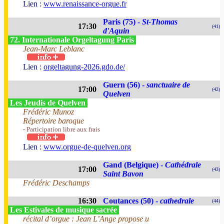
Lien :
www.renaissance-orgue.fr
Paris (75) -
St-Thomas
17:30
(41)
d'Aquin
72. Internationale Orgeltagung Paris
Jean-Marc Leblanc
Lien :
orgeltagung-2026.gdo.de/
Guern (56) -
sanctuaire de
17:00
(42)
Quelven
Les Jeudis de Quelven
Frédéric Munoz
Répertoire baroque
- Participation libre aux frais
Lien :
www.orgue-de-quelven.org
Gand (Belgique) -
Cathédrale
17:00
(43)
Saint Bavon
Frédéric Deschamps
16:30
Coutances (50) -
cathedrale
(44)
Les Estivales de musique sacrée
récital d’orgue : Jean L’Ange propose u