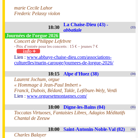
marie Cecile Lahor
Frederic Pelassy violon
La Chaise-Dieu (43) -
18:30
(33)
abbatiale
Journées de l’orgue 2026
Concert de Philippe Lefebvre
- Prix d’entrée pour les concerts : 15 € – jeunes 7 €
Lien :
www.abbaye-chaise-dieu.com/associations-
culturelles/marin-carouge/journees-de-lorgue-2026/
18:15
Alpe d'Huez (38)
(34)
Laurent Jochum, orgue
« Hommage à Jean-Paul Imbert »
Franck, Dubois, Bédard, Takle, Lefébure-Wely, Verdi
Lien :
www.orguesetmontagnes.com/
18:00
Digne-les-Bains (04)
(35)
Toccatas Virtuoses, Fantaisies Libres, Adagios Méditatifs
Chantal de Zeeuw
18:00
Saint-Antonin-Noble-Val (82)
(36)
Charles Balayer