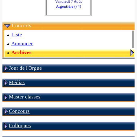
Vendredi 7 Août
Argentière (74)
Concerts
Liste
Annoncer
Archives
Jour de l'Orgue
Médias
Master classes
Concours
Colloques