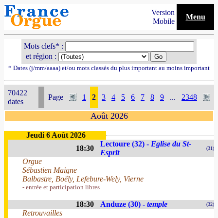
Version
Menu
Mobile
Mots clefs* :
et région :
* Dates (j/mm/aaaa) et/ou mots classés du plus important au moins important
70422
Page
1
2
3
4
5
6
7
8
9
...
2348
dates
Août 2026
Jeudi 6 Août 2026
Lectoure (32) -
Eglise du St-
18:30
(31)
Esprit
Orgue
Sébastien Maigne
Balbastre, Boëly, Lefebure-Wely, Vierne
- entrée et participation libres
18:30
Anduze (30) -
temple
(32)
Retrouvailles