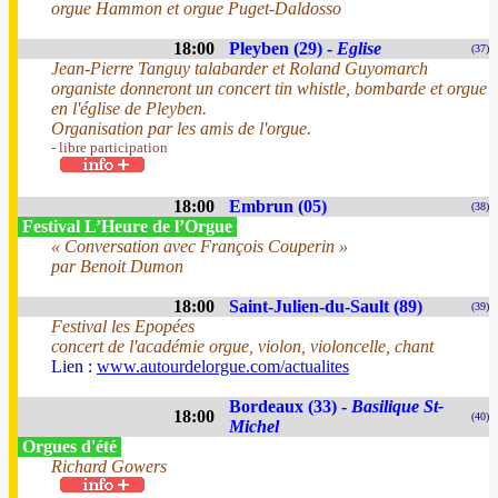
orgue Hammon et orgue Puget-Daldosso
18:00
Pleyben (29) -
Eglise
(37)
Jean-Pierre Tanguy talabarder et Roland Guyomarch
organiste donneront un concert tin whistle, bombarde et orgue
en l'église de Pleyben.
Organisation par les amis de l'orgue.
- libre participation
18:00
Embrun (05)
(38)
Festival L’Heure de l’Orgue
« Conversation avec François Couperin »
par Benoit Dumon
18:00
Saint-Julien-du-Sault (89)
(39)
Festival les Epopées
concert de l'académie orgue, violon, violoncelle, chant
Lien :
www.autourdelorgue.com/actualites
Bordeaux (33) -
Basilique St-
18:00
(40)
Michel
Orgues d'été
Richard Gowers