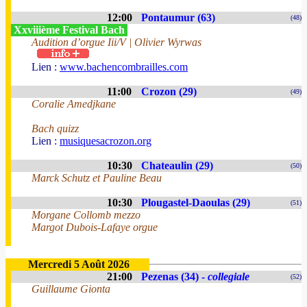
12:00
Pontaumur (63)
(48)
Xxviiième Festival Bach
Audition d’orgue Iii/V | Olivier Wyrwas
Lien :
www.bachencombrailles.com
11:00
Crozon (29)
(49)
Coralie Amedjkane
Bach quizz
Lien :
musiquesacrozon.org
10:30
Chateaulin (29)
(50)
Marck Schutz et Pauline Beau
10:30
Plougastel-Daoulas (29)
(51)
Morgane Collomb mezzo
Margot Dubois-Lafaye orgue
Mercredi 5 Août 2026
21:00
Pezenas (34) -
collegiale
(52)
Guillaume Gionta