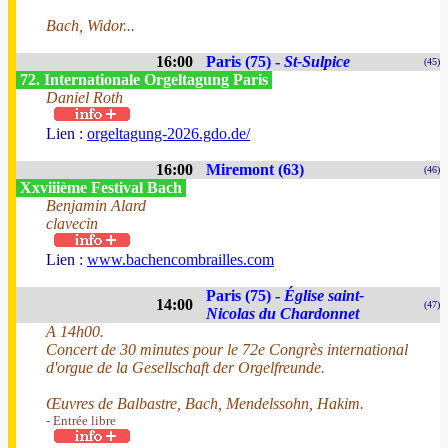
Bach, Widor...
16:00
Paris (75) -
St-Sulpice
(45)
72. Internationale Orgeltagung Paris
Daniel Roth
Lien :
orgeltagung-2026.gdo.de/
16:00
Miremont (63)
(46)
Xxviiième Festival Bach
Benjamin Alard
clavecin
Lien :
www.bachencombrailles.com
Paris (75) -
Église saint-
14:00
(47)
Nicolas du Chardonnet
A 14h00.
Concert de 30 minutes pour le 72e Congrès international
d'orgue de la Gesellschaft der Orgelfreunde.
Œuvres de Balbastre, Bach, Mendelssohn, Hakim.
- Entrée libre