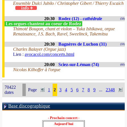
Ensemble Dulci Jubilo / Christopher Gibert / Thierry Escaich
20:30
Rodez (12) -
cathédrale
(58)
Les orgues chantent au coeur de Rodez
Thimoté Bougon, chant et violon – Yuka Ishikawa, orgue
Renaissance, J.S. Bach, Ravel, Sweelinck, Takemitsu
20:30
Bagnères de Luchon (31)
(59)
Charles Balayer (Orgue jazz)
Lien :
avocacol.com/concerts.html
20:00
Sciez-sur-Léman (74)
(60)
Nicolas Kilhoffer à l'orgue
70422
Page
1
2
3
4
5
6
7
8
9
...
2348
dates
Base discographique
- Prochain concert -
Aujourd'hui