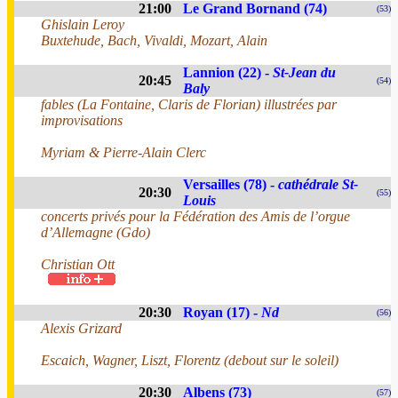
21:00
Le Grand Bornand (74)
(53)
Ghislain Leroy
Buxtehude, Bach, Vivaldi, Mozart, Alain
Lannion (22) -
St-Jean du
20:45
(54)
Baly
fables (La Fontaine, Claris de Florian) illustrées par
improvisations
Myriam & Pierre-Alain Clerc
Versailles (78) -
cathédrale St-
20:30
(55)
Louis
concerts privés pour la Fédération des Amis de l’orgue
d’Allemagne (Gdo)
Christian Ott
20:30
Royan (17) -
Nd
(56)
Alexis Grizard
Escaich, Wagner, Liszt, Florentz (debout sur le soleil)
20:30
Albens (73)
(57)