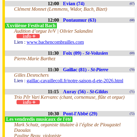
12:00
Evian (74)
(67)
Clément Monnet (Lemmens, Widor, Bach, Bizet)
12:00
Pontaumur (63)
(68)
Xxviiième Festival Bach
Audition d’orgue Iv/V | Olivier Salandini
Lien :
www.bachencombrailles.com
11:30
Foix (09) -
St-Volusien
(69)
Pierre-Marie Barthez
11:30
Gaillac (81) -
St-Pierre
(70)
Gilles Desrochers
Lien :
gaillac-cavaillecoll.fr/notre-saison-d-ete-2026.html
11:15
Auray (56) -
St-Gildas
(71)
Trio Pêr Vari Kervarec (chant, cornemuse, flûte et orgue)
10:30
Pont-l'Abbé (29)
(72)
Les vendredis musicaux de l'été
Mark Schutz, organiste titulaire à l’église de Plougastel
Daoulas
Pauline Beau, violoniste