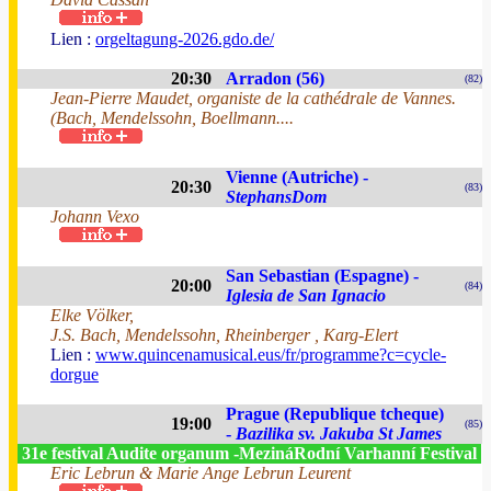
Lien :
orgeltagung-2026.gdo.de/
20:30
Arradon (56)
(82)
Jean-Pierre Maudet, organiste de la cathédrale de Vannes.
(Bach, Mendelssohn, Boellmann....
Vienne (Autriche) -
20:30
(83)
StephansDom
Johann Vexo
San Sebastian (Espagne) -
20:00
(84)
Iglesia de San Ignacio
Elke Völker,
J.S. Bach, Mendelssohn, Rheinberger , Karg-Elert
Lien :
www.quincenamusical.eus/fr/programme?c=cycle-
dorgue
Prague (Republique tcheque)
19:00
(85)
-
Bazilika sv. Jakuba St James
31e festival Audite organum -MezináRodní Varhanní Festival
Eric Lebrun & Marie Ange Lebrun Leurent