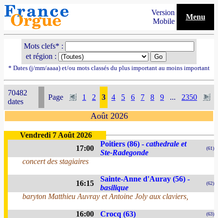
Version
Menu
Mobile
Mots clefs* :
et région :
* Dates (j/mm/aaaa) et/ou mots classés du plus important au moins important
70482
Page
1
2
3
4
5
6
7
8
9
...
2350
dates
Août 2026
Vendredi 7 Août 2026
Poitiers (86) -
cathedrale et
17:00
(61)
Ste-Radegonde
concert des stagiaires
Sainte-Anne d'Auray (56) -
16:15
(62)
basilique
baryton Matthieu Auvray et Antoine Joly aux claviers,
16:00
Crocq (63)
(63)