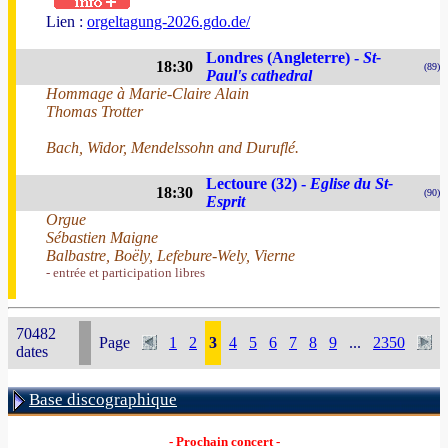
Lien :
orgeltagung-2026.gdo.de/
Londres (Angleterre) -
St-
18:30
(89)
Paul's cathedral
Hommage à Marie-Claire Alain
Thomas Trotter
Bach, Widor, Mendelssohn and Duruflé.
Lectoure (32) -
Eglise du St-
18:30
(90)
Esprit
Orgue
Sébastien Maigne
Balbastre, Boëly, Lefebure-Wely, Vierne
- entrée et participation libres
70482
Page
1
2
3
4
5
6
7
8
9
...
2350
dates
Base discographique
- Prochain concert -