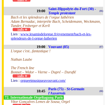
Saint-Hippolyte-du-Fort (30) -
19:00
(86)
Temple protestant
Bach et les splendeurs de l’orgue luthérien
Adam Bernadac, interprète Bach, Scheidemann, Weckmann,
Tunder, Froberger et Kerll
Lien :
www.lesamisdelorgue.fr/evenement/bach-et-les-
splendeurs-de-l-orgue-lutherien
19:00
Vouvant (85)
(87)
L'orgue c'est...fantastique !
Nathan Laube
The French line
Bonnet – Widor – Vierne – Dupré – Duruflé
Lien :
orgueetmusiqueavouvant.com/
Paris (75) -
St-Germain
18:45
(88)
l'Auxerrois
72. Internationale Orgeltagung Paris
Vitor Gonçalves Lemes de Sousa, Orgel