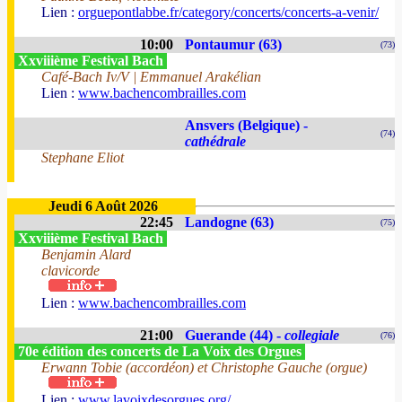
Lien :
orguepontlabbe.fr/category/concerts/concerts-a-venir/
10:00
Pontaumur (63)
(73)
Xxviiième Festival Bach
Café-Bach Iv/V | Emmanuel Arakélian
Lien :
www.bachencombrailles.com
Ansvers (Belgique) -
(74)
cathédrale
Stephane Eliot
Jeudi 6 Août 2026
22:45
Landogne (63)
(75)
Xxviiième Festival Bach
Benjamin Alard
clavicorde
Lien :
www.bachencombrailles.com
21:00
Guerande (44) -
collegiale
(76)
70e édition des concerts de La Voix des Orgues
Erwann Tobie (accordéon) et Christophe Gauche (orgue)
Lien :
www.lavoixdesorgues.org/