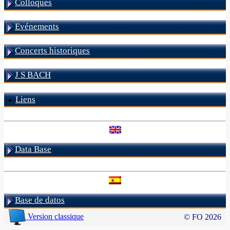
Colloques
Evénements
Concerts historiques
J S BACH
Liens
Data Base
Base de datos
Version classique
© FO 2026