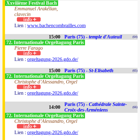
Xxviiième Festival Bach
Emmanuel Arakélian,
clavecin
Lien :
www.bachencombrailles.com
15:00
Paris (75) -
temple d'Auteuil
(64)
72. Internationale Orgeltagung Paris
Pierre Farago
Lien :
orgeltagung-2026.gdo.de/
15:00
Paris (75) -
St-Elisabeth
(65)
72. Internationale Orgeltagung Paris
Christophe d’Alessandro, Orgel
Lien :
orgeltagung-2026.gdo.de/
Paris (75) -
Cathédrale Sainte-
14:00
(66)
Croix-des-Arméniens
72. Internationale Orgeltagung Paris
Christophe d’Alessandro, Orgel
Lien :
orgeltagung-2026.gdo.de/