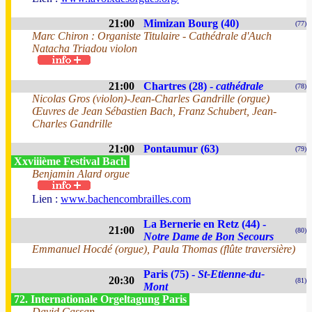
21:00
Mimizan Bourg (40)
(77)
Marc Chiron : Organiste Titulaire - Cathédrale d'Auch
Natacha Triadou violon
21:00
Chartres (28) -
cathédrale
(78)
Nicolas Gros (violon)-Jean-Charles Gandrille (orgue)
Œuvres de Jean Sébastien Bach, Franz Schubert, Jean-
Charles Gandrille
21:00
Pontaumur (63)
(79)
Xxviiième Festival Bach
Benjamin Alard orgue
Lien :
www.bachencombrailles.com
La Bernerie en Retz (44) -
21:00
(80)
Notre Dame de Bon Secours
Emmanuel Hocdé (orgue), Paula Thomas (flûte traversière)
Paris (75) -
St-Etienne-du-
20:30
(81)
Mont
72. Internationale Orgeltagung Paris
David Cassan