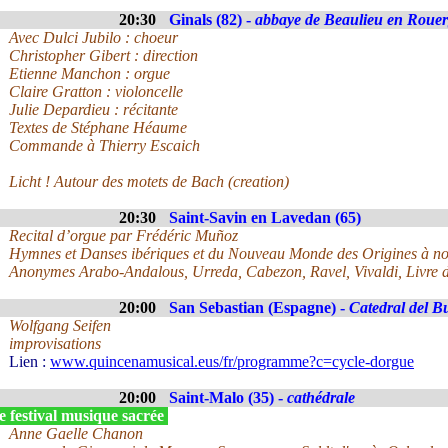
20:30
Ginals (82) -
abbaye de Beaulieu en Roue
Avec Dulci Jubilo : choeur
Christopher Gibert : direction
Etienne Manchon : orgue
Claire Gratton : violoncelle
Julie Depardieu : récitante
Textes de Stéphane Héaume
Commande à Thierry Escaich
Licht ! Autour des motets de Bach (creation)
20:30
Saint-Savin en Lavedan (65)
Recital d’orgue par Frédéric Muñoz
Hymnes et Danses ibériques et du Nouveau Monde des Origines à no
Anonymes Arabo-Andalous, Urreda, Cabezon, Ravel, Vivaldi, Livre d
20:00
San Sebastian (Espagne) -
Catedral del B
Wolfgang Seifen
improvisations
Lien :
www.quincenamusical.eus/fr/programme?c=cycle-dorgue
20:00
Saint-Malo (35) -
cathédrale
 festival musique sacrée
Anne Gaelle Chanon