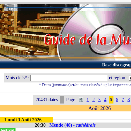
Base discogra
Mots clefs* :
et région :
* Dates (j/mm/aaaa) et/ou mots classés du plus important
70431 dates
Page
1
2
3
4
5
6
7
8
Août 2026
Lundi 3 Août 2026
20:30
Mende (48) -
cathédrale
festival