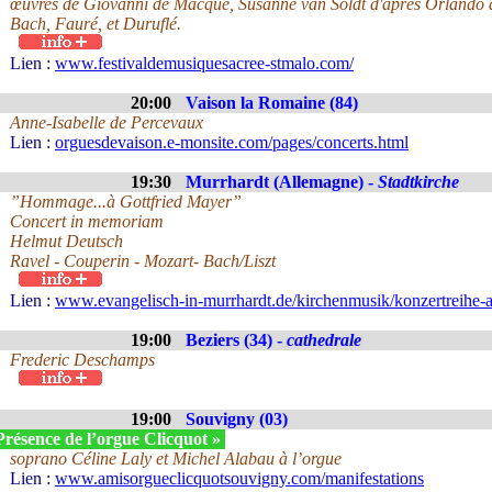
œuvres de Giovanni de Macque, Susanne van Soldt d'après Orlando d
Bach, Fauré, et Duruflé.
Lien :
www.festivaldemusiquesacree-stmalo.com/
20:00
Vaison la Romaine (84)
Anne-Isabelle de Percevaux
Lien :
orguesdevaison.e-monsite.com/pages/concerts.html
19:30
Murrhardt (Allemagne) -
Stadtkirche
”Hommage...à Gottfried Mayer”
Concert in memoriam
Helmut Deutsch
Ravel - Couperin - Mozart- Bach/Liszt
Lien :
www.evangelisch-in-murrhardt.de/kirchenmusik/konzertreihe-a
19:00
Beziers (34) -
cathedrale
Frederic Deschamps
19:00
Souvigny (03)
Présence de l’orgue Clicquot »
soprano Céline Laly et Michel Alabau à l’orgue
Lien :
www.amisorgueclicquotsouvigny.com/manifestations