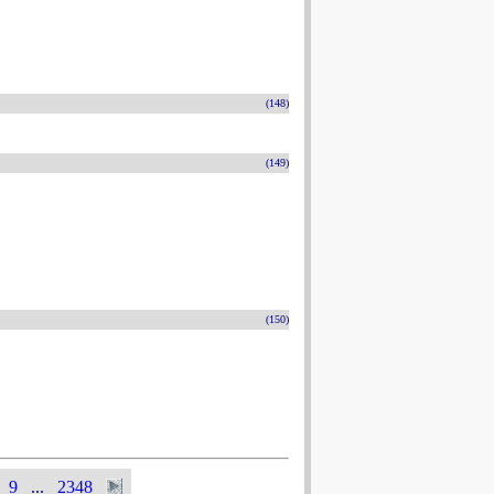
(148)
(149)
(150)
9
...
2348