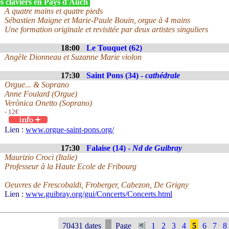
s claviers en Pays d'Auch
A quatre mains et quatre pieds
Sébastien Maigne et Marie-Paule Bouin, orgue à 4 mains
Une formation originale et revisitée par deux artistes singuliers
18:00
Le Touquet (62)
Angèle Dionneau et Suzanne Marie violon
17:30
Saint Pons (34) -
cathédrale
Orgue... & Soprano
Anne Foulard (Orgue)
Verònica Onetto (Soprano)
- 12€
Lien :
www.orgue-saint-pons.org/
17:30
Falaise (14) -
Nd de Guibray
Maurizio Croci (Italie)
Professeur à la Haute Ecole de Fribourg
Oeuvres de Frescobaldi, Froberger, Cabezon, De Grigny
Lien :
www.guibray.org/gui/Concerts/Concerts.html
70431 dates
Page
1
2
3
4
5
6
7
8