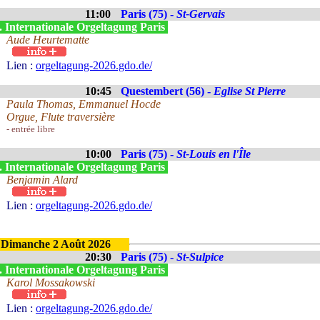
11:00
Paris (75) -
St-Gervais
. Internationale Orgeltagung Paris
Aude Heurtematte
Lien :
orgeltagung-2026.gdo.de/
10:45
Questembert (56) -
Eglise St Pierre
Paula Thomas, Emmanuel Hocde
Orgue, Flute traversière
- entrée libre
10:00
Paris (75) -
St-Louis en l'Île
. Internationale Orgeltagung Paris
Benjamin Alard
Lien :
orgeltagung-2026.gdo.de/
Dimanche 2 Août 2026
20:30
Paris (75) -
St-Sulpice
. Internationale Orgeltagung Paris
Karol Mossakowski
Lien :
orgeltagung-2026.gdo.de/