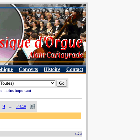
phique
Concerts
Histoire
Contact
 au moins important
9
...
2348
(121)