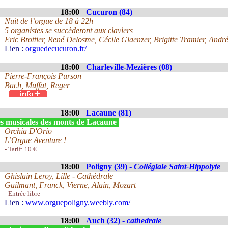
18:00
Cucuron (84)
Nuit de l’orgue de 18 à 22h
5 organistes se succèderont aux claviers
Eric Brottier, René Delosme, Cécile Glaenzer, Brigitte Tramier, Andr
Lien :
orguedecucuron.fr/
18:00
Charleville-Mezières (08)
Pierre-François Purson
Bach, Muffat, Reger
18:00
Lacaune (81)
s musicales des monts de Lacaune
Orchia D'Orio
L’Orgue Aventure !
- Tarif: 10 €
18:00
Poligny (39) -
Collégiale Saint-Hippolyte
Ghislain Leroy, Lille - Cathédrale
Guilmant, Franck, Vierne, Alain, Mozart
- Entrée libre
Lien :
www.orguepoligny.weebly.com/
18:00
Auch (32) -
cathedrale