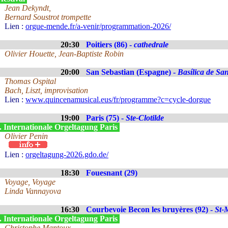
Jean Dekyndt,
Bernard Soustrot trompette
Lien :
orgue-mende.fr/a-venir/programmation-2026/
20:30
Poitiers (86) -
cathedrale
Olivier Houette, Jean-Baptiste Robin
20:00
San Sebastian (Espagne) -
Basílica de Sa
Thomas Ospital
Bach, Liszt, improvisation
Lien :
www.quincenamusical.eus/fr/programme?c=cycle-dorgue
19:00
Paris (75) -
Ste-Clotilde
. Internationale Orgeltagung Paris
Olivier Penin
Lien :
orgeltagung-2026.gdo.de/
18:30
Fouesnant (29)
Voyage, Voyage
Linda Vannayova
16:30
Courbevoie Becon les bruyères (92) -
St-
. Internationale Orgeltagung Paris
Christophe Mantoux