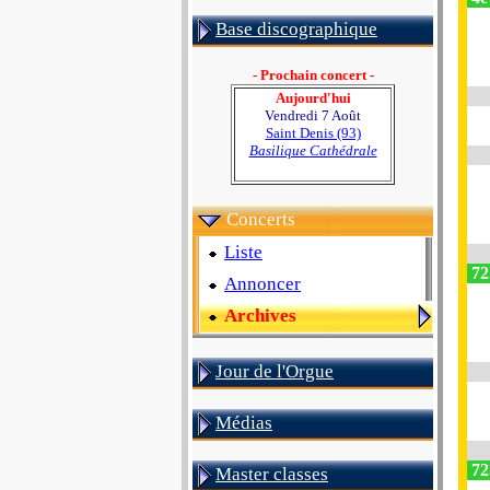
Base discographique
- Prochain concert -
Aujourd'hui
Vendredi 7 Août
Saint Denis (93)
Basilique Cathédrale
Concerts
Liste
72
Annoncer
Archives
Jour de l'Orgue
Médias
72
Master classes