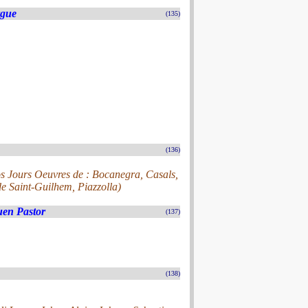
rgue
(135)
(136)
s Jours Oeuvres de : Bocanegra, Casals,
e Saint-Guilhem, Piazzolla)
uen Pastor
(137)
(138)