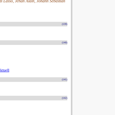
i Lasso, Jehan Alain, Johann Sebastian
(139)
(140)
ktuell
(141)
(142)