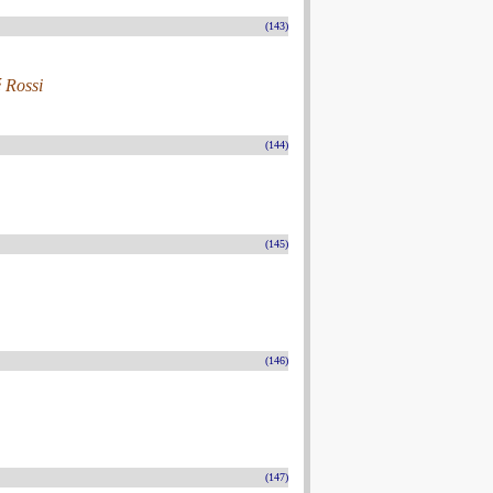
(143)
é Rossi
(144)
(145)
(146)
(147)