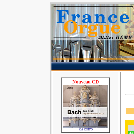
Nouveau CD
Kei KOÏTO
4e 