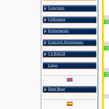
Concours
Colloques
72
Evénements
Concerts historiques
72
J S BACH
Liens
72
Data Base