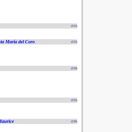
(122)
nta María del Coro
(123)
(124)
(125)
Maurice
(126)