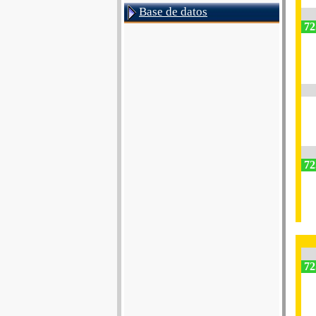
Base de datos
72
72
72