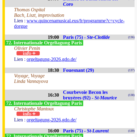
Coro
Thomas Ospital
Bach, Liszt, improvisation
Lien :
www.quincenamusical.eus/fr/programme?c=cycle-
dorgue
19:00
Paris (75) -
Ste-Clotilde
(136)
72. Internationale Orgeltagung Paris
Olivier Penin
Lien :
orgeltagung-2026.gdo.de/
18:30
Fouesnant (29)
(137)
Voyage, Voyage
Linda Vannayova
Courbevoie Becon les
16:30
(138)
bruyères (92) -
St-Maurice
72. Internationale Orgeltagung Paris
Christophe Mantoux
Lien :
orgeltagung-2026.gdo.de/
16:00
Paris (75) -
St-Laurent
(139)
72. Internationale Orgeltagung Paris