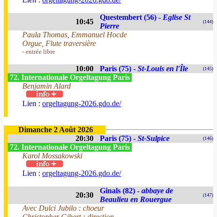
Questembert (56) -
Eglise St
10:45
(144)
Pierre
Paula Thomas, Emmanuel Hocde
Orgue, Flute traversière
- entrée libre
10:00
Paris (75) -
St-Louis en l'Île
(145)
72. Internationale Orgeltagung Paris
Benjamin Alard
Lien :
orgeltagung-2026.gdo.de/
Dimanche 2 Août 2026
20:30
Paris (75) -
St-Sulpice
(146)
72. Internationale Orgeltagung Paris
Karol Mossakowski
Lien :
orgeltagung-2026.gdo.de/
Ginals (82) -
abbaye de
20:30
(147)
Beaulieu en Rouergue
Avec Dulci Jubilo : choeur
Christopher Gibert : direction