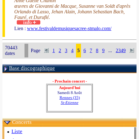
Anne Gaelle Chanon
œuvres de Giovanni de Macque, Susanne van Soldt d'après
Orlando di Lasso, Jehan Alain, Johann Sebastian Bach,
Fauré, et Duruflé.
Lien :
www.festivaldemusiquesacree-stmalo.com/
70443
Page
1
2
3
4
5
6
7
8
9
...
2349
dates
Base discographique
- Prochain concert -
Aujourd'hui
Samedi 8 Août
Rennes (35)
St-Etienne
Concerts
Liste