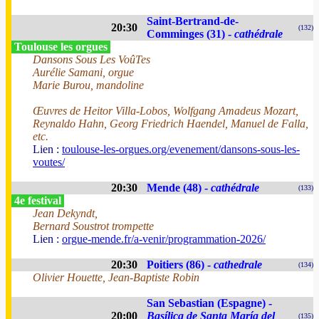
Saint-Bertrand-de-
20:30
(132)
Comminges (31) -
cathédrale
Toulouse les orgues
Dansons Sous Les VoûTes
Aurélie Samani, orgue
Marie Burou, mandoline
Œuvres de Heitor Villa-Lobos, Wolfgang Amadeus Mozart,
Reynaldo Hahn, Georg Friedrich Haendel, Manuel de Falla,
etc.
Lien :
toulouse-les-orgues.org/evenement/dansons-sous-les-
voutes/
20:30
Mende (48) -
cathédrale
(133)
4e festival
Jean Dekyndt,
Bernard Soustrot trompette
Lien :
orgue-mende.fr/a-venir/programmation-2026/
20:30
Poitiers (86) -
cathedrale
(134)
Olivier Houette, Jean-Baptiste Robin
San Sebastian (Espagne) -
20:00
Basílica de Santa María del
(135)