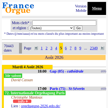
Version
Menu
Mobile
Mots clefs* :
et région :
* Dates (j/mm/aaaa) et/ou mots classés du plus important au moins important
70443
Page
1
2
3
4
5
6
7
8
9
...
2349
dates
Août 2026
Mardi 4 Août 2026
18:00
Gap (05) -
cathédrale
(121)
34e saison
David Cassan
17:00
Paris (75) -
St-Séverin
(122)
72. Internationale Orgeltagung Paris
Christophe Mantoux
Lien :
orgeltagung-2026.gdo.de/