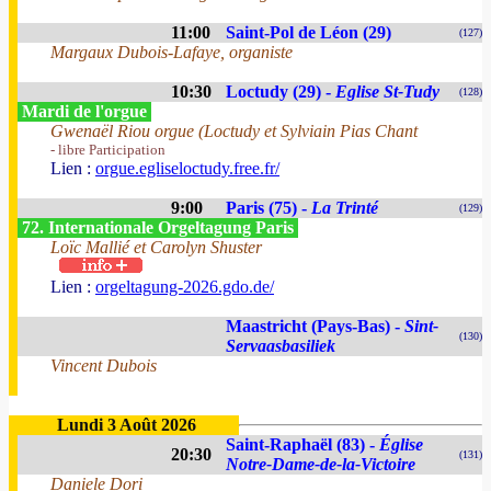
11:00
Saint-Pol de Léon (29)
(127)
Margaux Dubois-Lafaye, organiste
10:30
Loctudy (29) -
Eglise St-Tudy
(128)
Mardi de l'orgue
Gwenaël Riou orgue (Loctudy et Sylviain Pias Chant
- libre Participation
Lien :
orgue.egliseloctudy.free.fr/
9:00
Paris (75) -
La Trinté
(129)
72. Internationale Orgeltagung Paris
Loïc Mallié et Carolyn Shuster
Lien :
orgeltagung-2026.gdo.de/
Maastricht (Pays-Bas) -
Sint-
(130)
Servaasbasiliek
Vincent Dubois
Lundi 3 Août 2026
Saint-Raphaël (83) -
Église
20:30
(131)
Notre-Dame-de-la-Victoire
Daniele Dori