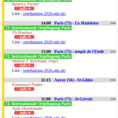
Béatrice Piertot
Lien :
orgeltagung-2026.gdo.de/
14:00
Paris (75) -
La Madeleine
(140)
72. Internationale Orgeltagung Paris
Fh Houbart
Lien :
orgeltagung-2026.gdo.de/
13:00
Paris (75) -
temple de l'Etoile
(141)
72. Internationale Orgeltagung Paris
Mahela T. Reichstatt, Orgel
Lien :
orgeltagung-2026.gdo.de/
11:15
Auray (56) -
St-Gildas
(142)
Emmanuel Pottier
11:00
Paris (75) -
St-Gervais
(143)
72. Internationale Orgeltagung Paris
Aude Heurtematte
Lien :
orgeltagung-2026.gdo.de/