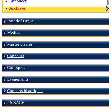
Annoncer
Archives
Jour de l'Orgue
Médias
Master classes
Concours
Colloques
Evénements
Concerts historiques
J S BACH