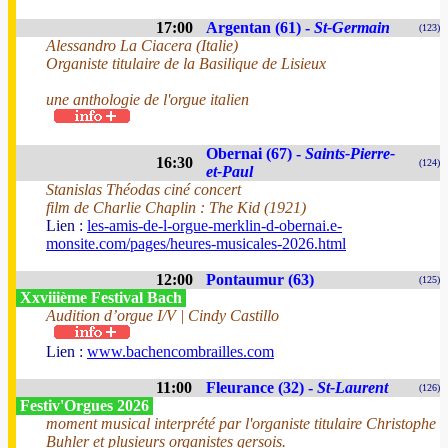
17:00
Argentan (61) -
St-Germain
(123)
Alessandro La Ciacera (Italie)
Organiste titulaire de la Basilique de Lisieux
une anthologie de l'orgue italien
Obernai (67) -
Saints-Pierre-
16:30
(124)
et-Paul
Stanislas Théodas ciné concert
film de Charlie Chaplin : The Kid (1921)
Lien :
les-amis-de-l-orgue-merklin-d-obernai.e-
monsite.com/pages/heures-musicales-2026.html
12:00
Pontaumur (63)
(125)
Xxviiième Festival Bach
Audition d’orgue I/V | Cindy Castillo
Lien :
www.bachencombrailles.com
11:00
Fleurance (32) -
St-Laurent
(126)
Festiv'Orgues 2026
moment musical interprété par l'organiste titulaire Christophe
Buhler et plusieurs organistes gersois.