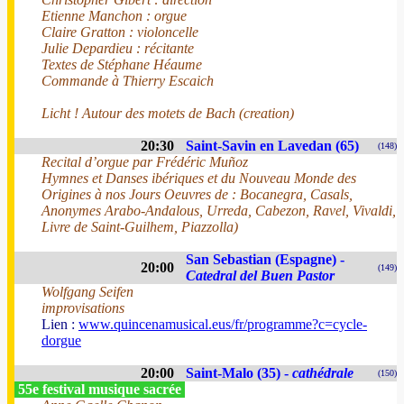
Etienne Manchon : orgue
Claire Gratton : violoncelle
Julie Depardieu : récitante
Textes de Stéphane Héaume
Commande à Thierry Escaich
Licht ! Autour des motets de Bach (creation)
20:30
Saint-Savin en Lavedan (65)
(148)
Recital d’orgue par Frédéric Muñoz
Hymnes et Danses ibériques et du Nouveau Monde des
Origines à nos Jours Oeuvres de : Bocanegra, Casals,
Anonymes Arabo-Andalous, Urreda, Cabezon, Ravel, Vivaldi,
Livre de Saint-Guilhem, Piazzolla)
San Sebastian (Espagne) -
20:00
(149)
Catedral del Buen Pastor
Wolfgang Seifen
improvisations
Lien :
www.quincenamusical.eus/fr/programme?c=cycle-
dorgue
20:00
Saint-Malo (35) -
cathédrale
(150)
55e festival musique sacrée