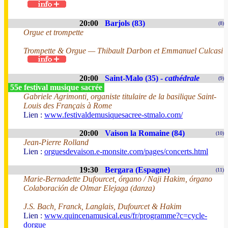
20:00
Barjols (83)
(8)
Orgue et trompette
Trompette & Orgue — Thibault Darbon et Emmanuel Culcasi
20:00
Saint-Malo (35) -
cathédrale
(9)
55e festival musique sacrée
Gabriele Agrimonti, organiste titulaire de la basilique Saint-
Louis des Français à Rome
Lien :
www.festivaldemusiquesacree-stmalo.com/
20:00
Vaison la Romaine (84)
(10)
Jean-Pierre Rolland
Lien :
orguesdevaison.e-monsite.com/pages/concerts.html
19:30
Bergara (Espagne)
(11)
Marie-Bernadette Dufourcet, órgano / Naji Hakim, órgano
Colaboración de Olmar Elejaga (danza)
J.S. Bach, Franck, Langlais, Dufourcet & Hakim
Lien :
www.quincenamusical.eus/fr/programme?c=cycle-
dorgue