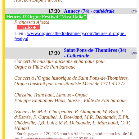
17:30
Annecy (74) -
cathédrale
(29)
Heures D'Orgue Festival ”Viva Italia”
Francesca Ajossa
Lien :
www.orguecathedraleannecy.com/heures-d-orgue-
festival
Saint-Pons-de-Thomières (34)
17:30
(30)
-
Cathédrale
Concert de musique ancienne et baroque pour
Orgue et Flûte de Pan baroque
Concert à l’Orgue historique de Saint Pons-de-Thomières,
Orgue construit par Jean-Baptiste Micol de 1771 à 1772
Christine Tranchant, Limoux - Orgue
Philippe Emmanuel Haas, Suisse - Flûte de Pan baroque
Œuvres de: M-A. Charpentier, P. Attaignant, W. Byrd, J.
d’Estrée, F. Caroubel, J. Dowland, M.R. Delalande, E.Ph.
Chédeville, J,B. Lully, M.R. Delalande, L. Marchand, G. F.
Händel
- Entrée payante: 12€, 10€ pour les Adhérants, gratuite pour les - de 16
ans Contact et renseignements : 04 67 97 00 78