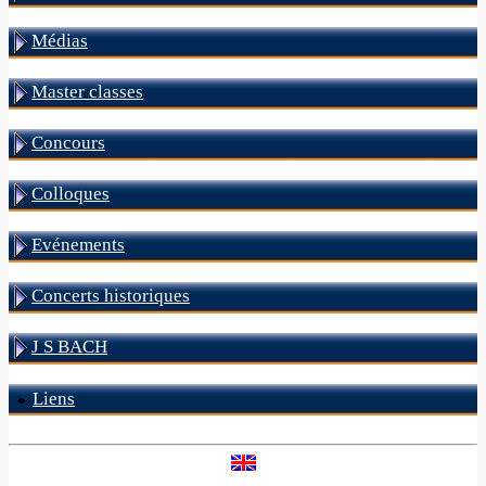
Médias
Master classes
Concours
Colloques
Evénements
Concerts historiques
J S BACH
Liens