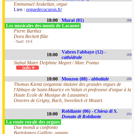
Emmanuel Arakelian, orgue
Lien :
orguedecucuron.fr/
18:00
Murat (81)
(18)
Les musicales des monts de Lacaune
Pierre Barthez
Dora Beckett flûte
- Tarif: 10 €
Vabres l'abbaye (12) -
18:00
(19)
cathédrale
Stabat Mater Delphine Megret / Marc Pontus
18:00
Mouzon (08) -
abbatiale
(20)
Thomas Kientz (organiste titulaire des grandes orgues de
l'Abbaye de Saint-Maurice en Valais et professeur d'orgue à la
Haute Ecole de Musique de Lausanne).
Oeuvres de Grigny, Bach, Sweelinck et Mozart.
Robilante (06) -
Chiesa di S.
18:00
(21)
Donato di Robilante
La route royale des orgues
Due mondi a confronto
Bartolomeo Gallizio, organo