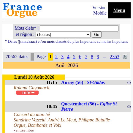
Version
Menu
Mobile
Mots clefs* :
et région :
* Dates (j/mm/aaaa) et/ou mots classés du plus important au moins important
70562 dates
Page
1
2
3
4
5
6
7
8
9
...
2353
Août 2026
Lundi 10 Août 2026
11:15
Auray (56) -
St-Gildas
(1)
Roland Guyomach
Questembert (56) -
Eglise St
10:45
(2)
Pierre
Concert du marché
Sandrine Vezzetti, André Le Meut, Philippe Bataille
Orgue, Bombarde et Voix
- entrée libre