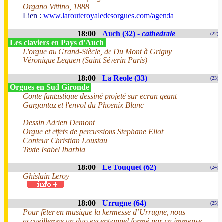
Organo Vittino, 1888
Lien :
www.larouteroyaledesorgues.com/agenda
18:00
Auch (32) -
cathedrale
(22)
Les claviers en Pays d'Auch
L'orgue au Grand-Siècle, de Du Mont à Grigny
Véronique Leguen (Saint Séverin Paris)
18:00
La Reole (33)
(23)
Orgues en Sud Gironde
Conte fantastique dessiné projeté sur ecran geant
Gargantaz et l'envol du Phoenix Blanc
Dessin Adrien Demont
Orgue et effets de percussions Stephane Eliot
Conteur Christian Loustau
Texte Isabel Ibarbia
18:00
Le Touquet (62)
(24)
Ghislain Leroy
18:00
Urrugne (64)
(25)
Pour fêter en musique la kermesse d’Urrugne, nous
accueillerons un duo exceptionnel formé par un immense