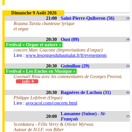
Dimanche 9 Août 2026
21:00
Saint-Pierre-Quiberon (56)
(3)
Rozana Tarziu chanteuse lyrique
et orgue
20:30
Oust (09)
(4)
Festival « Orgue et nature »
concert Marc Giacone (Improvisations d’orgue)
Lien :
www.lesorguesduhautsalat.fr/fr/evenements
20:30
Guimiliau (29)
(5)
Festival « Les Enclos en Musique »
Gwenaël Riou avec les commentaires de Georges Provost.
20:30
Bagnères de Luchon (31)
(6)
Philippe Lefebvre (Orgue)
Lien :
avocacol.com/concerts.html
Lausanne (Suisse) -
St-
20:00
(7)
François
Scordatura - Félix Verry & Olivier Wyrwas
Autour de H.I.F. von Biber