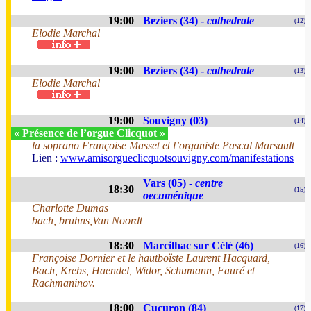
19:00
Beziers (34) -
cathedrale
(12)
Elodie Marchal
19:00
Beziers (34) -
cathedrale
(13)
Elodie Marchal
19:00
Souvigny (03)
(14)
« Présence de l’orgue Clicquot »
la soprano Françoise Masset et l’organiste Pascal Marsault
Lien :
www.amisorgueclicquotsouvigny.com/manifestations
Vars (05) -
centre
18:30
(15)
oecuménique
Charlotte Dumas
bach, bruhns,Van Noordt
18:30
Marcilhac sur Célé (46)
(16)
Françoise Dornier et le hautboïste Laurent Hacquard,
Bach, Krebs, Haendel, Widor, Schumann, Fauré et
Rachmaninov.
18:00
Cucuron (84)
(17)