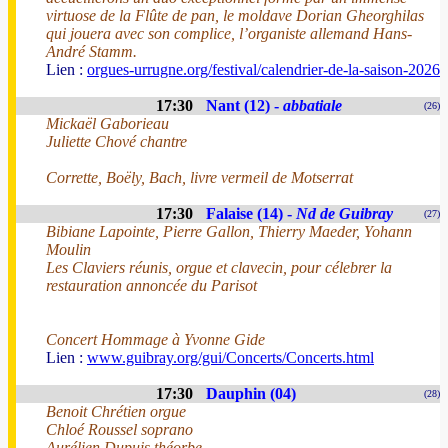
virtuose de la Flûte de pan, le moldave Dorian Gheorghilas
qui jouera avec son complice, l’organiste allemand Hans-
André Stamm.
Lien :
orgues-urrugne.org/festival/calendrier-de-la-saison-2026
17:30
Nant (12) -
abbatiale
(26)
Mickaël Gaborieau
Juliette Chové chantre
Corrette, Boëly, Bach, livre vermeil de Motserrat
17:30
Falaise (14) -
Nd de Guibray
(27)
Bibiane Lapointe, Pierre Gallon, Thierry Maeder, Yohann
Moulin
Les Claviers réunis, orgue et clavecin, pour célebrer la
restauration annoncée du Parisot
Concert Hommage à Yvonne Gide
Lien :
www.guibray.org/gui/Concerts/Concerts.html
17:30
Dauphin (04)
(28)
Benoit Chrétien orgue
Chloé Roussel soprano
Aurélien Dupuis théorbe