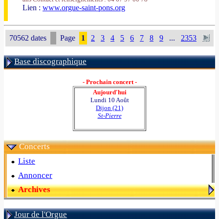
Lien :
www.orgue-saint-pons.org
70562 dates
Page
1
2
3
4
5
6
7
8
9
...
2353
Base discographique
- Prochain concert -
Aujourd'hui
Lundi 10 Août
Dijon (21)
St-Pierre
Concerts
Liste
Annoncer
Archives
Jour de l'Orgue