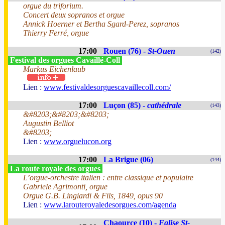
orgue du triforium.
Concert deux sopranos et orgue
Annick Hoerner et Bertha Sgard-Perez, sopranos
Thierry Ferré, orgue
17:00
Rouen (76) -
St-Ouen
(142)
Festival des orgues Cavaillé-Coll
Markus Eichenlaub
Lien :
www.festivaldesorguescavaillecoll.com/
17:00
Luçon (85) -
cathédrale
(143)
&#8203;&#8203;&#8203;
Augustin Belliot
&#8203;
Lien :
www.orguelucon.org
17:00
La Brigue (06)
(144)
La route royale des orgues
L’orgue-orchestre italien : entre classique et populaire
Gabriele Agrimonti, orgue
Orgue G.B. Lingiardi & Fils, 1849, opus 90
Lien :
www.larouteroyaledesorgues.com/agenda
Chaource (10) -
Eglise St-