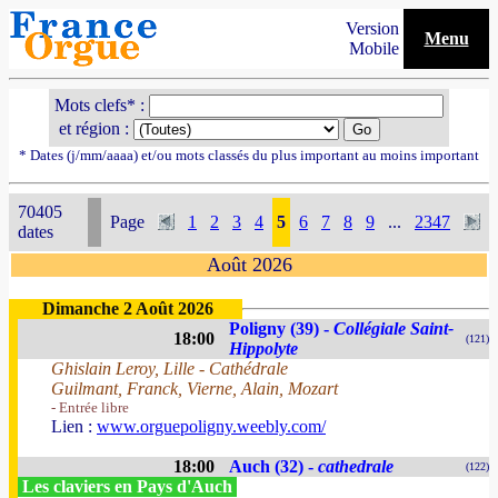
Version
Menu
Mobile
Mots clefs* :
et région :
* Dates (j/mm/aaaa) et/ou mots classés du plus important au moins important
70405
Page
1
2
3
4
5
6
7
8
9
...
2347
dates
Août 2026
Dimanche 2 Août 2026
Poligny (39) -
Collégiale Saint-
18:00
(121)
Hippolyte
Ghislain Leroy, Lille - Cathédrale
Guilmant, Franck, Vierne, Alain, Mozart
- Entrée libre
Lien :
www.orguepoligny.weebly.com/
18:00
Auch (32) -
cathedrale
(122)
Les claviers en Pays d'Auch