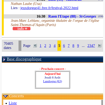
Nathan Laube (Usa)
Lien :
jeuxdorgue41.free.fr/festival-2022.html
16:30
Raon l'Etape (88) -
St-Georges
(150)
Jean-Marc Leblanc, organiste titulaire de l’orgue de l’église
Saint-Thomas-d’Aquin (Paris)
70405
Page
1
2
3
4
5
6
7
8
9
...
2347
dates
Base discographique
- Prochain concert -
Aujourd'hui
Jeudi 6 Août
Landogne (63)
Concerts
Liste