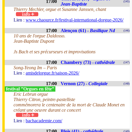
17:00
(145)
Jean-Baptiste
Thierry Mechler, orgue et Susanne Janssen, chant
Lien :
www.chaource.fr/festival-international-dorgue-2026/
17:00
Alençon (61) -
Basilique Nd
(146)
10 ans de l'orgue Daldosso.
Jean-Baptiste Dupont
Js Bach et ses précurseurs et improvisations
17:00
Chambery (73) -
cathédrale
(147)
Song-Yeong Im – Paris
Lien :
amisdelorgue.fr/saison-2026/
17:00
Vernon (27) -
Collegiale
(148)
festival ”Orgues en fête”
Eric Lebrun orgue
Thierry Citron, peintre-pastelliste
commémorera le centenaire de la mort de Claude Monet en
créant une oeuvre durant ce concert
Lien :
bachacademie.com/
17:00
Blois (41) -
cathédrale
(149)