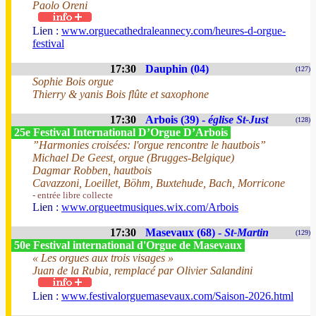
Paolo Oreni
Lien :
www.orguecathedraleannecy.com/heures-d-orgue-
festival
17:30
Dauphin (04)
(127)
Sophie Bois orgue
Thierry & yanis Bois flûte et saxophone
17:30
Arbois (39) -
église St-Just
(128)
25e Festival International D’Orgue D’Arbois
”Harmonies croisées: l'orgue rencontre le hautbois”
Michael De Geest, orgue (Brugges-Belgique)
Dagmar Robben, hautbois
Cavazzoni, Loeillet, Böhm, Buxtehude, Bach, Morricone
- entrée libre collecte
Lien :
www.orgueetmusiques.wix.com/Arbois
17:30
Masevaux (68) -
St-Martin
(129)
50e Festival international d'Orgue de Masevaux
« Les orgues aux trois visages »
Juan de la Rubia, remplacé par Olivier Salandini
Lien :
www.festivalorguemasevaux.com/Saison-2026.html