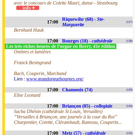
avec le concours de Colette Mauri, danse - Strasbourg
Riquewihr (68) -
Ste-
17:00
(137)
Marguerite
Bernhard Hauk
17:00
Bourges (18) -
cathédrale
(138)
Les très riches heures de l’orgue en Berry, 41e édition
Ombres et lumières
Franck Besingrand
Bach, Couperin, Marchand
Lien :
www.grandorguebourges.org/
17:00
Chamonix (74)
(139)
Elise Leonard
17:00
Briançon (05) -
collegiale
(140)
Sacha Dhénin (cathédrale St Louis, Versailles)
”Versailles à Briançon, une journée à la cour du Roi”
Charpentier, Corette, Clérambault, Rameau, Couperin...
17:00
Metz (57) -
cathédrale
(141)