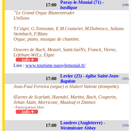
Paray-le-Monial (71) -
17:00
(130)
basilique
”Le Grand Orgue Blumenreoder
UniSons
T.Cziger, G.Torossian, E.M.Couturier, M.Dobresco, Juliana
Steinbach, F.Blanc
Orgue, piano, musique de chambre.
Oeuvres de Bach, Mozart, Saint-SaëNs, Franck, Vierne,
Lefebure-WéLy, Elgar.
Lien :
www.tourisme-paraylemonial.fr/
Levier (25) -
église Saint-Jean-
17:00
(131)
Baptiste
Jean-Paul Ferreira (orgue) et Hubert Valente (trompette).
Œuvres de Scarlatti, Haendel, Martini, Bach, Couperin,
Jehan Alain, Morricone, Maalouf et Zimmer.
- Participation libre
Londres (Angleterre) -
17:00
(132)
Westminster Abbey