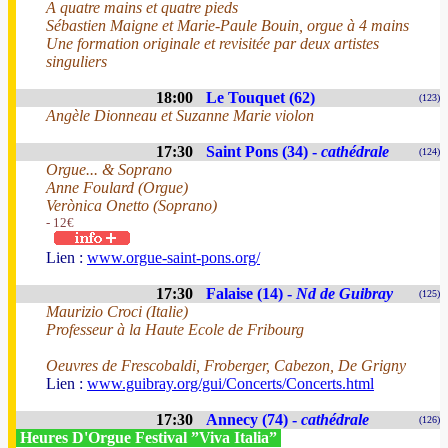
A quatre mains et quatre pieds
Sébastien Maigne et Marie-Paule Bouin, orgue à 4 mains
Une formation originale et revisitée par deux artistes
singuliers
18:00
Le Touquet (62)
(123)
Angèle Dionneau et Suzanne Marie violon
17:30
Saint Pons (34) -
cathédrale
(124)
Orgue... & Soprano
Anne Foulard (Orgue)
Verònica Onetto (Soprano)
- 12€
Lien :
www.orgue-saint-pons.org/
17:30
Falaise (14) -
Nd de Guibray
(125)
Maurizio Croci (Italie)
Professeur à la Haute Ecole de Fribourg
Oeuvres de Frescobaldi, Froberger, Cabezon, De Grigny
Lien :
www.guibray.org/gui/Concerts/Concerts.html
17:30
Annecy (74) -
cathédrale
(126)
Heures D'Orgue Festival ”Viva Italia”