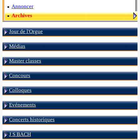
Annoncer
Archives
Jour de l'Orgue
Médias
Master classes
Concours
Colloques
Evénements
Concerts historiques
J S BACH