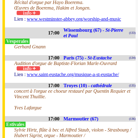
Récital d'orgue par Hayo Boerema.
Œuvres de Boerema, Hakim et Jongen.
Lien :
www.westminster-abbey.org/worship-and-music
Wissembourg (67) -
St-Pierre
17:00
(133)
et Paul
Vesperales
Gerhard Gnann
17:00
Paris (75) -
St-Eustache
(134)
Audition d'orgue de Baptiste-Florian Marle-Ouvrard
Lien :
www.saint-eustache.org/musique-a-st-eustache/
17:00
Troyes (10) -
cathédrale
(135)
concert à l'orgue ee choeur restauré par Quentin Requier et
Vincent Thuillie.
Yves Lafargue
17:00
Marmoutier (67)
(136)
Estivales
Sylvie Hirtz, flûte à bec et Alfred Staub, violon - Strasbourg /
Hubert Sigrist, orgue - Marmoutier /