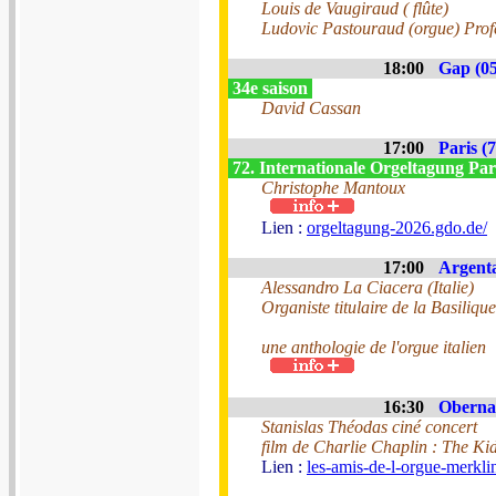
Louis de Vaugiraud ( flûte)
Ludovic Pastouraud (orgue) Profes
18:00
Gap (05
34e saison
David Cassan
17:00
Paris (7
72. Internationale Orgeltagung Par
Christophe Mantoux
Lien :
orgeltagung-2026.gdo.de/
17:00
Argenta
Alessandro La Ciacera (Italie)
Organiste titulaire de la Basiliqu
une anthologie de l'orgue italien
16:30
Obernai
Stanislas Théodas ciné concert
film de Charlie Chaplin : The Ki
Lien :
les-amis-de-l-orgue-merkl