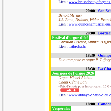
Lien :
www.brusselscityoforga
20:00
San Seb
Benoit Mernier
J.S. Bach, Brahms, Widor, Franck
Lien :
www.quincenamusical.eus
20:00
Bordeau
Festival d’orgue d’été
Christian Bischof, Munich (D),re
Lien :
cathedra.fr/
18:30
Quimper
Duo trompette et orgue P. Tuffer
18:30
La Chai
Journées de l’orgue 2026
Orgue Michel Alabau
Chant Céline Laly
- Prix d’entrée pour les concerts : 15 € 
Lien :
www.abbaye-chaise-dieu.co
18:00
Condom
Vespérales