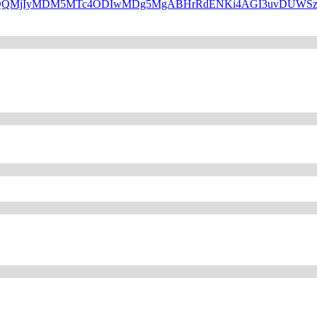
HBfaWQQMjIyMDM5MTc4ODIwMDg5MgABHrRdENKi4AGI3uvDUW