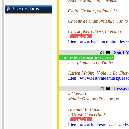
Etienne Manchon, clavecin
Base de datos
Claire Gratton, violoncelle
Choeur de chambre Dulci Jubilo
Christopher Gibert, direction
Lien :
www.bachencombrailles.
21:00
Saint-M
55e festival musique sacrée
Les splendeurs de l'Italie
Adrien Mabire, Violaine Le Che
Lien :
www.festivaldemusiquesac
21:00
Lessay 
il Convito
Maude Gratton dir. et orgue
Haendel Et Bach
L’Orgue Concertant
Lien :
www.heuresmusicalesdeless