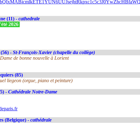
A2FlbQIxMABicmlkETE1YUN6UUJsejhtRkpxc1c5c3J0YwZhc
e (11) -
cathedrale
'été 2026
(56) -
St-François-Xavier (chapelle du collège)
-Dame de bonne nouvelle à Lorient
uiers (85)
el liegeon (orgue, piano et peinture)
5) -
Cathédrale Notre-Dame
eparis.fr
es (Belgique) -
cathédrale