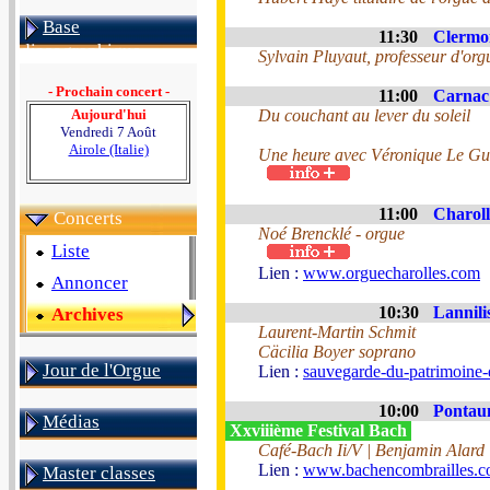
Base
11:30
Clermon
discographique
Sylvain Pluyaut, professeur d'or
- Prochain concert -
11:00
Carnac 
Aujourd'hui
Du couchant au lever du soleil
Vendredi 7 Août
Airole (Italie)
Une heure avec Véronique Le G
11:00
Charoll
Concerts
Noé Brencklé - orgue
Liste
Lien :
www.orguecharolles.com
Annoncer
10:30
Lannili
Archives
Laurent-Martin Schmit
Cäcilia Boyer soprano
Jour de l'Orgue
Lien :
sauvegarde-du-patrimoine-
10:00
Pontau
Médias
Xxviiième Festival Bach
Café-Bach Ii/V | Benjamin Alard
Lien :
www.bachencombrailles.
Master classes