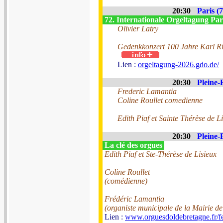
20:30
Paris (7
72. Internationale Orgeltagung Par
Olivier Latry
Gedenkkonzert 100 Jahre Karl R
Lien :
orgeltagung-2026.gdo.de/
20:30
Pleine-
Frederic Lamantia
Coline Roullet comedienne
Edith Piaf et Sainte Thérèse de L
20:30
Pleine-
La clé des orgues
Edith Piaf et Ste-Thérèse de Lisieux
Coline Roullet
(comédienne)
Frédéric Lamantia
(organiste municipale de la Mairie de
Lien :
www.orguesdoldebretagne.fr/fe