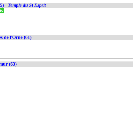
5) -
Temple du St Esprit
is
s de l'Orne (61)
mur (63)
)