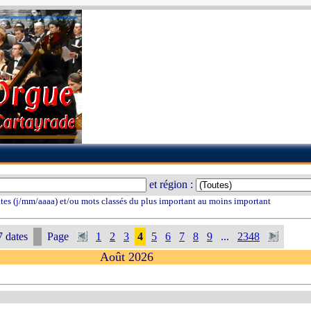
et région :
tes (j/mm/aaaa) et/ou mots classés du plus important au moins important
 dates
Page
1
2
3
4
5
6
7
8
9
...
2348
Août 2026