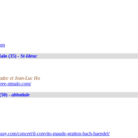
com
alo (35) -
St-Ideuc
nadec et Jean-Luc Ho
ree-stmalo.com/
(50) -
abbatiale
ay.com/concert/il-convito-maude-gratton-bach-haendel/