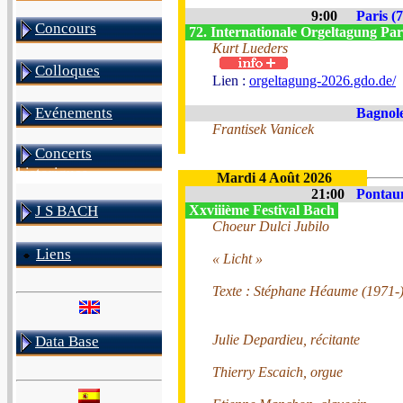
9:00
Paris (7
Concours
72. Internationale Orgeltagung Par
Kurt Lueders
Colloques
Lien :
orgeltagung-2026.gdo.de/
Evénements
Bagnole
Frantisek Vanicek
Concerts
historiques
Mardi 4 Août 2026
21:00
Pontau
J S BACH
Xxviiième Festival Bach
Choeur Dulci Jubilo
Liens
« Licht »
Texte : Stéphane Héaume (1971-
Julie Depardieu, récitante
Data Base
Thierry Escaich, orgue