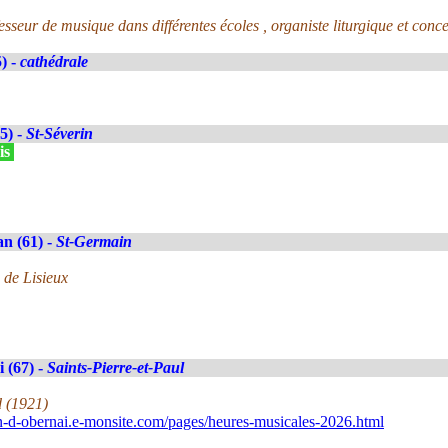
seur de musique dans différentes écoles , organiste liturgique et concer
) -
cathédrale
5) -
St-Séverin
is
n (61) -
St-Germain
e de Lisieux
 (67) -
Saints-Pierre-et-Paul
d (1921)
in-d-obernai.e-monsite.com/pages/heures-musicales-2026.html