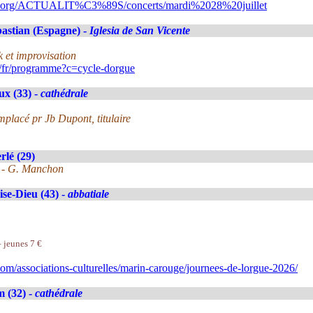
ns.org/ACTUALIT%C3%89S/concerts/mardi%2028%20juillet
astian (Espagne) -
Iglesia de San Vicente
 et improvisation
/fr/programme?c=cycle-dorgue
x (33) -
cathédrale
mplacé pr Jb Dupont, titulaire
lé (29)
y - G. Manchon
se-Dieu (43) -
abbatiale
– jeunes 7 €
m/associations-culturelles/marin-carouge/journees-de-lorgue-2026/
 (32) -
cathédrale