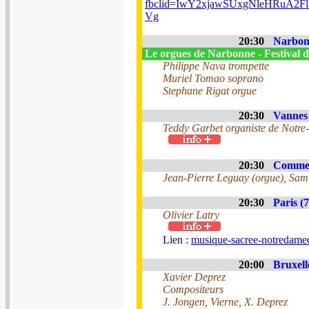
fbclid=IwY2xjawSUxgNleHRu
Vg
20:30
Narbonn
Le orgues de Narbonne - Festival d
Philippe Nava trompette
Muriel Tomao soprano
Stephane Rigat orgue
20:30
Vannes 
Teddy Garbet organiste de Notre
20:30
Commeq
Jean-Pierre Leguay (orgue), Samu
20:30
Paris (7
Olivier Latry
Lien :
musique-sacree-notredamed
20:00
Bruxell
Xavier Deprez
Compositeurs
J. Jongen, Vierne, X. Deprez