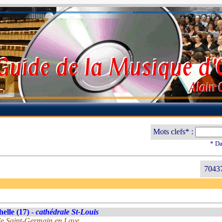
Mots clefs* :
* Da
70437
elle (17) -
cathédrale St-Louis
 de Saint-Germain en Laye