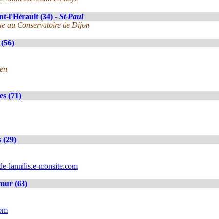
t-l'Hérault (34) -
St-Paul
gue au Conservatoire de Dijon
(56)
uen
es (71)
s (29)
de-lannilis.e-monsite.com
mur (63)
com