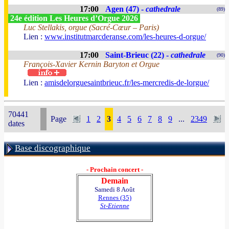
17:00
Agen (47) -
cathedrale
(89)
24e édition Les Heures d’Orgue 2026
Luc Stellakis, orgue (Sacré-Cœur – Paris)
Lien :
www.institutmarcderanse.com/les-heures-d-orgue/
17:00
Saint-Brieuc (22) -
cathedrale
(90)
François-Xavier Kernin Baryton et Orgue
Lien :
amisdelorguesaintbrieuc.fr/les-mercredis-de-lorgue/
70441
Page
1
2
3
4
5
6
7
8
9
...
2349
dates
Base discographique
- Prochain concert -
Demain
Samedi 8 Août
Rennes (35)
St-Etienne