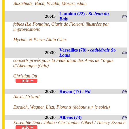
Buxtehude, Bach, Vivaldi, Mozart, Alain
Lannion (22) -
St-Jean du
20:45
(72)
Baly
fables (La Fontaine, Claris de Florian) illustrées par
improvisations
Myriam & Pierre-Alain Clerc
Versailles (78) -
cathédrale St-
20:30
(73)
Louis
concerts privés pour la Fédération des Amis de l’orgue
d’Allemagne (Gdo)
Christian Ott
20:30
Royan (17) -
Nd
(74)
Alexis Grizard
Escaich, Wagner, Liszt, Florentz (debout sur le soleil)
20:30
Albens (73)
(75)
Ensemble Dulci Jubilo / Christopher Gibert / Thierry Escaich