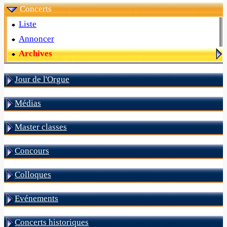
Concerts
Liste
Annoncer
Archives
Jour de l'Orgue
Médias
Master classes
Concours
Colloques
Evénements
Concerts historiques