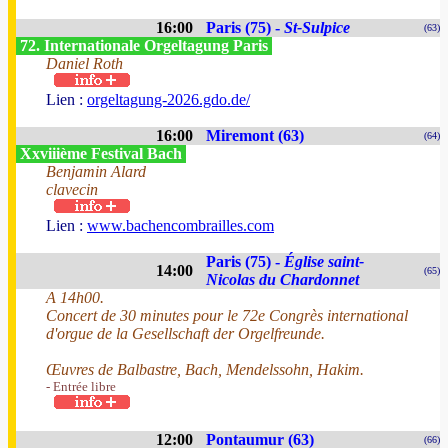
16:00
Paris (75) -
St-Sulpice
(63)
72. Internationale Orgeltagung Paris
Daniel Roth
Lien :
orgeltagung-2026.gdo.de/
16:00
Miremont (63)
(64)
Xxviiième Festival Bach
Benjamin Alard
clavecin
Lien :
www.bachencombrailles.com
Paris (75) -
Église saint-
14:00
(65)
Nicolas du Chardonnet
A 14h00.
Concert de 30 minutes pour le 72e Congrès international
d'orgue de la Gesellschaft der Orgelfreunde.
Œuvres de Balbastre, Bach, Mendelssohn, Hakim.
- Entrée libre
12:00
Pontaumur (63)
(66)