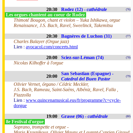
20:30
Rodez (12) -
cathédrale
(76)
Les orgues chantent au coeur de Rodez
Thimoté Bougon, chant et violon – Yuka Ishikawa, orgue
Renaissance, J.S. Bach, Ravel, Sweelinck, Takemitsu
20:30
Bagnères de Luchon (31)
(77)
Charles Balayer (Orgue jazz)
Lien :
avocacol.com/concerts.html
20:00
Sciez-sur-Léman (74)
(78)
Nicolas Kilhoffer à l'orgue
San Sebastian (Espagne) -
20:00
(79)
Catedral del Buen Pastor
Olivier Vernet, órgano / Cédric Meckler,
J.S. Bach, Rameau, Saint-Saëns, Albéniz, Ravel, Falla ,
Piazzolla
Lien :
www.quincenamusical.eus/fr/programme?c=cycle-
dorgue
19:00
Grasse (06) -
cathédrale
(80)
8e Festival d'orgue
Soprano, trompette et orgue -
Maria Krasnikova, Olivier Mauny et Laurent-Cyprien Giraud