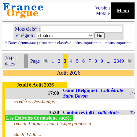
Version
Menu
Mobile
Mots clefs* :
et région :
* Dates (j/mm/aaaa) et/ou mots classés du plus important au moins important
70441
Page
1
2
3
4
5
6
7
8
9
...
2349
dates
Août 2026
Jeudi 6 Août 2026
Gand (Belgique) -
Cathédrale
17:00
(61)
Saint Bavon
Frédéric Deschamps
16:30
Coutances (50) -
cathedrale
(62)
Les Estivales de musique sacrée
récital d’orgue : Jean L’Ange propose u
Bach, Widor...