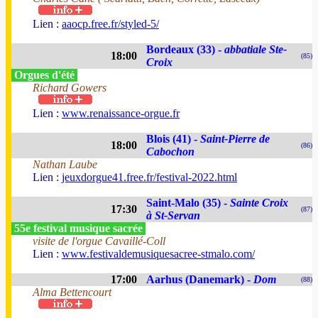
Lien :
aaocp.free.fr/styled-5/
Bordeaux (33) -
abbatiale Ste-
18:00
(85)
Croix
Orgues d'été
Richard Gowers
Lien :
www.renaissance-orgue.fr
Blois (41) -
Saint-Pierre de
18:00
(86)
Cabochon
Nathan Laube
Lien :
jeuxdorgue41.free.fr/festival-2022.html
Saint-Malo (35) -
Sainte Croix
17:30
(87)
à St-Servan
55e festival musique sacrée
visite de l'orgue Cavaillé-Coll
Lien :
www.festivaldemusiquesacree-stmalo.com/
17:00
Aarhus (Danemark) -
Dom
(88)
Alma Bettencourt