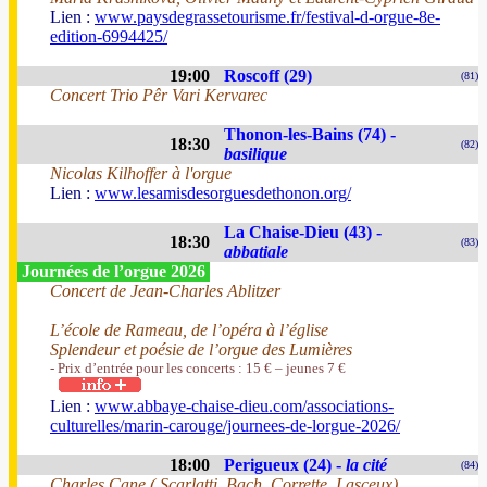
Lien :
www.paysdegrassetourisme.fr/festival-d-orgue-8e-
edition-6994425/
19:00
Roscoff (29)
(81)
Concert Trio Pêr Vari Kervarec
Thonon-les-Bains (74) -
18:30
(82)
basilique
Nicolas Kilhoffer à l'orgue
Lien :
www.lesamisdesorguesdethonon.org/
La Chaise-Dieu (43) -
18:30
(83)
abbatiale
Journées de l’orgue 2026
Concert de Jean-Charles Ablitzer
L’école de Rameau, de l’opéra à l’église
Splendeur et poésie de l’orgue des Lumières
- Prix d’entrée pour les concerts : 15 € – jeunes 7 €
Lien :
www.abbaye-chaise-dieu.com/associations-
culturelles/marin-carouge/journees-de-lorgue-2026/
18:00
Perigueux (24) -
la cité
(84)
Charles Cane ( Scarlatti, Bach, Corrette, Lasceux)