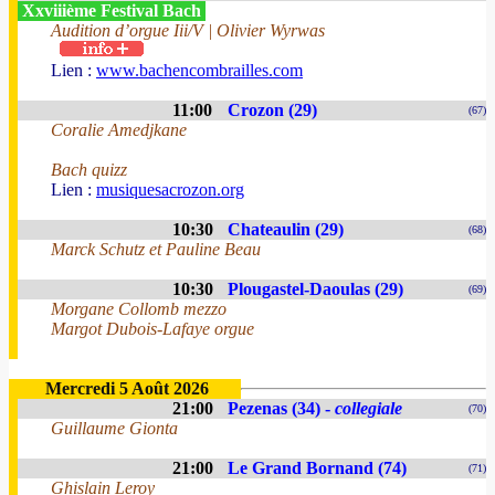
Xxviiième Festival Bach
Audition d’orgue Iii/V | Olivier Wyrwas
Lien :
www.bachencombrailles.com
11:00
Crozon (29)
(67)
Coralie Amedjkane
Bach quizz
Lien :
musiquesacrozon.org
10:30
Chateaulin (29)
(68)
Marck Schutz et Pauline Beau
10:30
Plougastel-Daoulas (29)
(69)
Morgane Collomb mezzo
Margot Dubois-Lafaye orgue
Mercredi 5 Août 2026
21:00
Pezenas (34) -
collegiale
(70)
Guillaume Gionta
21:00
Le Grand Bornand (74)
(71)
Ghislain Leroy