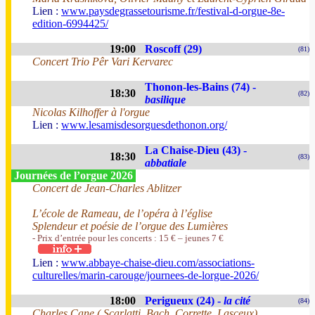
Lien :
www.paysdegrassetourisme.fr/festival-d-orgue-8e-
edition-6994425/
19:00
Roscoff (29)
(81)
Concert Trio Pêr Vari Kervarec
Thonon-les-Bains (74) -
18:30
(82)
basilique
Nicolas Kilhoffer à l'orgue
Lien :
www.lesamisdesorguesdethonon.org/
La Chaise-Dieu (43) -
18:30
(83)
abbatiale
Journées de l’orgue 2026
Concert de Jean-Charles Ablitzer
L’école de Rameau, de l’opéra à l’église
Splendeur et poésie de l’orgue des Lumières
- Prix d’entrée pour les concerts : 15 € – jeunes 7 €
Lien :
www.abbaye-chaise-dieu.com/associations-
culturelles/marin-carouge/journees-de-lorgue-2026/
18:00
Perigueux (24) -
la cité
(84)
Charles Cane ( Scarlatti, Bach, Corrette, Lasceux)