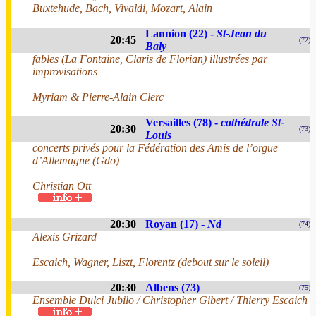
Buxtehude, Bach, Vivaldi, Mozart, Alain
Lannion (22) -
St-Jean du
20:45
(72)
Baly
fables (La Fontaine, Claris de Florian) illustrées par
improvisations
Myriam & Pierre-Alain Clerc
Versailles (78) -
cathédrale St-
20:30
(73)
Louis
concerts privés pour la Fédération des Amis de l’orgue
d’Allemagne (Gdo)
Christian Ott
20:30
Royan (17) -
Nd
(74)
Alexis Grizard
Escaich, Wagner, Liszt, Florentz (debout sur le soleil)
20:30
Albens (73)
(75)
Ensemble Dulci Jubilo / Christopher Gibert / Thierry Escaich