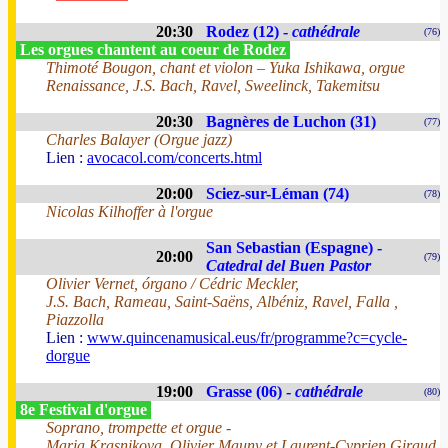
20:30
Rodez (12) -
cathédrale
(76)
Les orgues chantent au coeur de Rodez
Thimoté Bougon, chant et violon – Yuka Ishikawa, orgue
Renaissance, J.S. Bach, Ravel, Sweelinck, Takemitsu
20:30
Bagnères de Luchon (31)
(77)
Charles Balayer (Orgue jazz)
Lien :
avocacol.com/concerts.html
20:00
Sciez-sur-Léman (74)
(78)
Nicolas Kilhoffer à l'orgue
San Sebastian (Espagne) -
20:00
(79)
Catedral del Buen Pastor
Olivier Vernet, órgano / Cédric Meckler,
J.S. Bach, Rameau, Saint-Saëns, Albéniz, Ravel, Falla ,
Piazzolla
Lien :
www.quincenamusical.eus/fr/programme?c=cycle-
dorgue
19:00
Grasse (06) -
cathédrale
(80)
8e Festival d'orgue
Soprano, trompette et orgue -
Maria Krasnikova, Olivier Mauny et Laurent-Cyprien Giraud