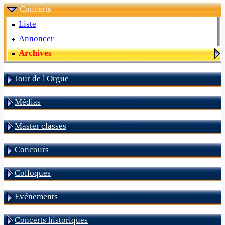
Concerts
Liste
Annoncer
Archives
Jour de l'Orgue
Médias
Master classes
Concours
Colloques
Evénements
Concerts historiques