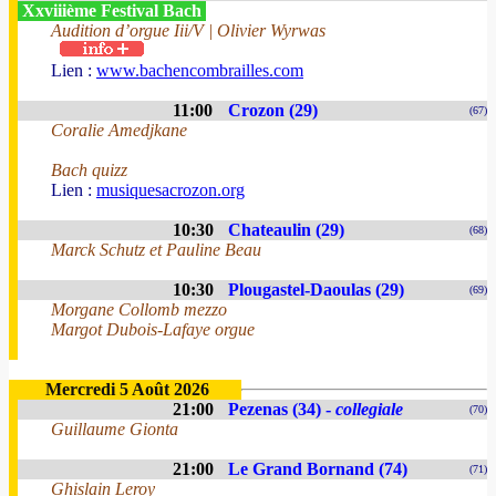
Xxviiième Festival Bach
Audition d’orgue Iii/V | Olivier Wyrwas
Lien :
www.bachencombrailles.com
11:00
Crozon (29)
(67)
Coralie Amedjkane
Bach quizz
Lien :
musiquesacrozon.org
10:30
Chateaulin (29)
(68)
Marck Schutz et Pauline Beau
10:30
Plougastel-Daoulas (29)
(69)
Morgane Collomb mezzo
Margot Dubois-Lafaye orgue
Mercredi 5 Août 2026
21:00
Pezenas (34) -
collegiale
(70)
Guillaume Gionta
21:00
Le Grand Bornand (74)
(71)
Ghislain Leroy