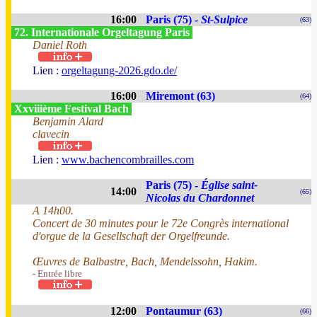
16:00
Paris (75) -
St-Sulpice
(63)
72. Internationale Orgeltagung Paris
Daniel Roth
Lien :
orgeltagung-2026.gdo.de/
16:00
Miremont (63)
(64)
Xxviiième Festival Bach
Benjamin Alard
clavecin
Lien :
www.bachencombrailles.com
Paris (75) -
Église saint-
14:00
(65)
Nicolas du Chardonnet
A 14h00.
Concert de 30 minutes pour le 72e Congrès international
d'orgue de la Gesellschaft der Orgelfreunde.
Œuvres de Balbastre, Bach, Mendelssohn, Hakim.
- Entrée libre
12:00
Pontaumur (63)
(66)