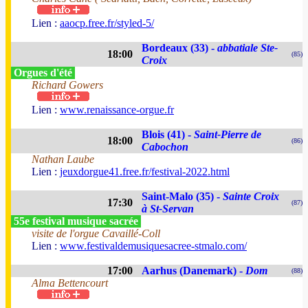
Lien :
aaocp.free.fr/styled-5/
Bordeaux (33) -
abbatiale Ste-
18:00
(85)
Croix
Orgues d'été
Richard Gowers
Lien :
www.renaissance-orgue.fr
Blois (41) -
Saint-Pierre de
18:00
(86)
Cabochon
Nathan Laube
Lien :
jeuxdorgue41.free.fr/festival-2022.html
Saint-Malo (35) -
Sainte Croix
17:30
(87)
à St-Servan
55e festival musique sacrée
visite de l'orgue Cavaillé-Coll
Lien :
www.festivaldemusiquesacree-stmalo.com/
17:00
Aarhus (Danemark) -
Dom
(88)
Alma Bettencourt