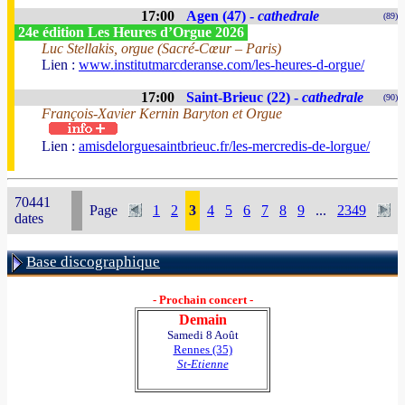
17:00
Agen (47) -
cathedrale
(89)
24e édition Les Heures d’Orgue 2026
Luc Stellakis, orgue (Sacré-Cœur – Paris)
Lien :
www.institutmarcderanse.com/les-heures-d-orgue/
17:00
Saint-Brieuc (22) -
cathedrale
(90)
François-Xavier Kernin Baryton et Orgue
Lien :
amisdelorguesaintbrieuc.fr/les-mercredis-de-lorgue/
70441
Page
1
2
3
4
5
6
7
8
9
...
2349
dates
Base discographique
- Prochain concert -
Demain
Samedi 8 Août
Rennes (35)
St-Etienne