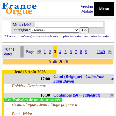
Version
Menu
Mobile
Mots clefs* :
et région :
* Dates (j/mm/aaaa) et/ou mots classés du plus important au moins important
70441
Page
1
2
3
4
5
6
7
8
9
...
2349
dates
Août 2026
Jeudi 6 Août 2026
Gand (Belgique) -
Cathédrale
17:00
(61)
Saint Bavon
Frédéric Deschamps
16:30
Coutances (50) -
cathedrale
(62)
Les Estivales de musique sacrée
récital d’orgue : Jean L’Ange propose u
Bach, Widor...