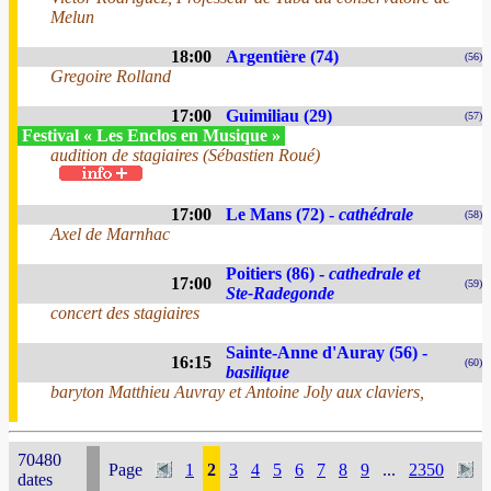
Melun
18:00
Argentière (74)
(56)
Gregoire Rolland
17:00
Guimiliau (29)
(57)
Festival « Les Enclos en Musique »
audition de stagiaires (Sébastien Roué)
17:00
Le Mans (72) -
cathédrale
(58)
Axel de Marnhac
Poitiers (86) -
cathedrale et
17:00
(59)
Ste-Radegonde
concert des stagiaires
Sainte-Anne d'Auray (56) -
16:15
(60)
basilique
baryton Matthieu Auvray et Antoine Joly aux claviers,
70480
Page
1
2
3
4
5
6
7
8
9
...
2350
dates