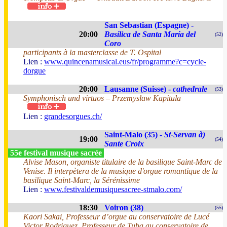
San Sebastian (Espagne) -
20:00
Basílica de Santa María del
(52)
Coro
participants à la masterclasse de T. Ospital
Lien :
www.quincenamusical.eus/fr/programme?c=cycle-
dorgue
20:00
Lausanne (Suisse) -
cathedrale
(53)
Symphonisch und virtuos – Przemyslaw Kapitula
Lien :
grandesorgues.ch/
Saint-Malo (35) -
St-Servan à)
19:00
(54)
Sante Croix
55e festival musique sacrée
Alvise Mason, organiste titulaire de la basilique Saint-Marc de
Venise. Il interpètera de la musique d'orgue romantique de la
basilique Saint-Marc, la Sérénissime
Lien :
www.festivaldemusiquesacree-stmalo.com/
18:30
Voiron (38)
(55)
Kaori Sakai, Professeur d’orgue au conservatoire de Lucé
Victor Rodriguez, Professeur de Tuba au conservatoire de