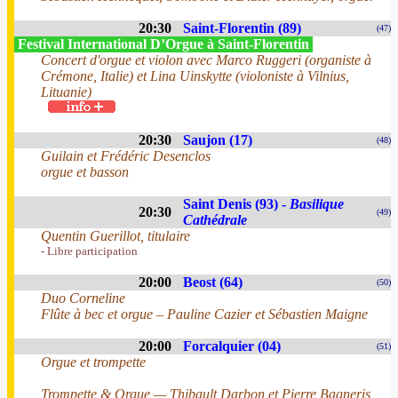
20:30
Saint-Florentin (89)
(47)
Festival International D’Orgue à Saint-Florentin
Concert d'orgue et violon avec Marco Ruggeri (organiste à
Crémone, Italie) et Lina Uinskytte (violoniste à Vilnius,
Lituanie)
20:30
Saujon (17)
(48)
Guilain et Frédéric Desenclos
orgue et basson
Saint Denis (93) -
Basilique
20:30
(49)
Cathédrale
Quentin Guerillot, titulaire
- Libre participation
20:00
Beost (64)
(50)
Duo Corneline
Flûte à bec et orgue – Pauline Cazier et Sébastien Maigne
20:00
Forcalquier (04)
(51)
Orgue et trompette
Trompette & Orgue — Thibault Darbon et Pierre Bagneris