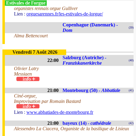
Estivales de l'orgue
organistes rennais orgue Gulliver
Lien :
orguesarennes.fr/les-estivales-de-lorgue/
Copenhague (Danemark) -
(39)
Dom
Alma Bettencourt
Vendredi 7 Août 2026
Salzburg (Autriche) -
22:00
(40)
Franziskanerkirche
Olivier Latry
Messiaen
21:00
Montebourg (50) -
Abbatiale
(41)
Ciné-orgue,
Improvisation par Romain Bastard
Lien :
www.abbatiades-de-montebourg.fr
21:00
bayeux (14) -
cathédrale
(42)
Alessendro La Ciacera, Organiste de la basilique de Lisieux