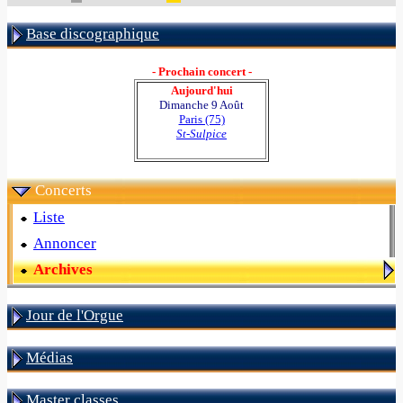
Base discographique
- Prochain concert -
Aujourd'hui
Dimanche 9 Août
Paris (75)
St-Sulpice
Concerts
Liste
Annoncer
Archives
Jour de l'Orgue
Médias
Master classes