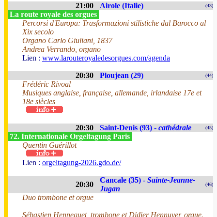
21:00
Airole (Italie)
(43)
La route royale des orgues
Percorsi d'Europa: Trasformazioni stilistiche dal Barocco al
Xix secolo
Organo Carlo Giuliani, 1837
Andrea Verrando, organo
Lien :
www.larouteroyaledesorgues.com/agenda
20:30
Ploujean (29)
(44)
Frédéric Rivoal
Musiques anglaise, française, allemande, irlandaise 17e et
18e siècles
20:30
Saint-Denis (93) -
cathédrale
(45)
72. Internationale Orgeltagung Paris
Quentin Guérillot
Lien :
orgeltagung-2026.gdo.de/
Cancale (35) -
Sainte-Jeanne-
20:30
(46)
Jugan
Duo trombone et orgue
Sébastien Hennequet, trombone et Didier Hennuyer, orgue.