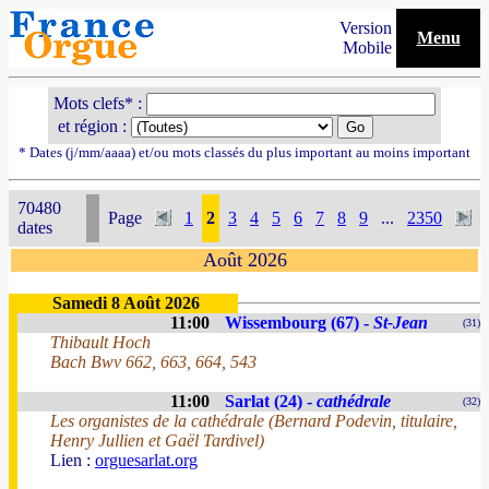
Version
Menu
Mobile
Mots clefs* :
et région :
* Dates (j/mm/aaaa) et/ou mots classés du plus important au moins important
70480
Page
1
2
3
4
5
6
7
8
9
...
2350
dates
Août 2026
Samedi 8 Août 2026
11:00
Wissembourg (67) -
St-Jean
(31)
Thibault Hoch
Bach Bwv 662, 663, 664, 543
11:00
Sarlat (24) -
cathédrale
(32)
Les organistes de la cathédrale (Bernard Podevin, titulaire,
Henry Jullien et Gaël Tardivel)
Lien :
orguesarlat.org