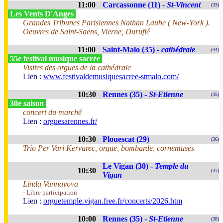
11:00
Carcassonne (11) -
St-Vincent
(33)
Les Vents D'Anges
Grandes Tribunes Parisiennes Nathan Laube ( New-York ).
Oeuvres de Saint-Saens, Vierne, Duruflé
11:00
Saint-Malo (35) -
cathédrale
(34)
55e festival musique sacrée
Visites des orgues de la cathédrale
Lien :
www.festivaldemusiquesacree-stmalo.com/
10:30
Rennes (35) -
St-Etienne
(35)
30e saison
concert du marché
Lien :
orguesarennes.fr/
10:30
Plouescat (29)
(36)
Trio Per Vari Kervarec, orgue, bombarde, cornemuses
Le Vigan (30) -
Temple du
10:30
(37)
Vigan
Linda Vannayova
- Libre participation
Lien :
orguetemple.vigan.free.fr/concerts/2026.htm
10:00
Rennes (35) -
St-Etienne
(38)