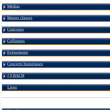
Médias
Master classes
Concours
Colloques
Evénements
Concerts historiques
J S BACH
Liens