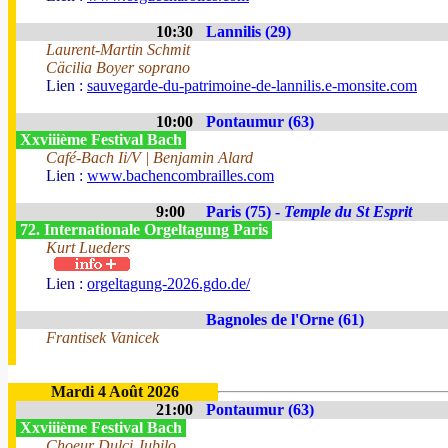
10:30
Lannilis (29)
Laurent-Martin Schmit
Cäcilia Boyer soprano
Lien :
sauvegarde-du-patrimoine-de-lannilis.e-monsite.com
10:00
Pontaumur (63)
Xxviiième Festival Bach
Café-Bach Ii/V | Benjamin Alard
Lien :
www.bachencombrailles.com
9:00
Paris (75) -
Temple du St Esprit
72. Internationale Orgeltagung Paris
Kurt Lueders
Lien :
orgeltagung-2026.gdo.de/
Bagnoles de l'Orne (61)
Frantisek Vanicek
Mardi 4 Août 2026
21:00
Pontaumur (63)
Xxviiième Festival Bach
Choeur Dulci Jubilo