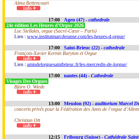
Alma Bettencourt
17:00
Agen (47) -
cathedrale
24e édition Les Heures d’Orgue 2026
Luc Stellakis, orgue (Sacré-Cœur – Paris)
Lien :
www.institutmarcderanse.com/les-heures-d-orgue/
17:00
Saint-Brieuc (22) -
cathedrale
François-Xavier Kernin Baryton et Orgue
Lien :
amisdelorguesaintbrieuc.fr/les-mercredis-de-lorgue/
17:00
nantes (44) -
Cathedrale
Visages Des Orgues
Björn O. Wiede
13:00
Meudon (92) -
auditorium Marcel D
concerts privés pour la Fédération des Amis de l’orgue d’All
Christian Ott
12:15
Fribourg (Suisse) -
Cathédrale Saint