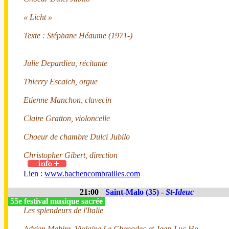
« Licht »
Texte : Stéphane Héaume (1971-)
Julie Depardieu, récitante
Thierry Escaich, orgue
Etienne Manchon, clavecin
Claire Gratton, violoncelle
Choeur de chambre Dulci Jubilo
Christopher Gibert, direction
Lien :
www.bachencombrailles.com
21:00
Saint-Malo (35) -
St-Ideuc
55e festival musique sacrée
Les splendeurs de l'Italie
Adrien Mabire, Violaine Le Chenadec et Jean-Luc Ho