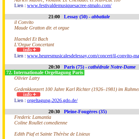
Lien :
www.festivaldemusiquesacree-stmalo.com/
21:00
Lessay (50) -
abbatiale
il Convito
Maude Gratton dir. et orgue
Haendel Et Bach
L’Orgue Concertant
Lien :
www.heuresmusicalesdelessay.com/concert/il-convito-ma
20:30
Paris (75) -
cathédrale Notre-Dame
72. Internationale Orgeltagung Paris
Olivier Latry
Gedenkkonzert 100 Jahre Karl Richter (1926–1981) im Rahmen
Lien :
orgeltagung-2026.gdo.de/
20:30
Pleine-Fougères (35)
Frederic Lamantia
Coline Roullet comedienne
Edith Piaf et Sainte Thérèse de Lisieux