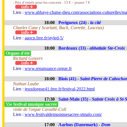
- Prix d’entrée pour les concerts : 15 € – jeunes 7 €
Lien :
www.abbaye-chaise-dieu.com/associations-culturelles/ma
18:00
Perigueux (24) -
la cité
Charles Cane ( Scarlatti, Bach, Corrette, Lasceux)
Lien :
aaocp.free.fr/styled-5/
18:00
Bordeaux (33) -
abbatiale Ste-Croix
Orgues d'été
Richard Gowers
Lien :
www.renaissance-orgue.fr
18:00
Blois (41) -
Saint-Pierre de Cabocho
Nathan Laube
Lien :
jeuxdorgue41.free.fr/festival-2022.html
17:30
Saint-Malo (35) -
Sainte Croix à St-
55e festival musique sacrée
visite de l'orgue Cavaillé-Coll
Lien :
www.festivaldemusiquesacree-stmalo.com/
17:00
Aarhus (Danemark) -
Dom