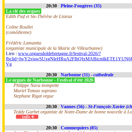
20:30
Pleine-Fougères (35)
La clé des orgues
Edith Piaf et Ste-Thérèse de Lisieux
Coline Roullet
(comédienne)
Frédéric Lamantia
(organiste municipale de la Mairie de Villeurbanne)
Lien :
www.orguesdoldebretagne.fr/festival-2026/?
fbclid=IwY2xjawSUxgNleHRuA2FlbQIxMABicmlkETE1Y
Vg
20:30
Narbonne (11) -
cathedrale
Le orgues de Narbonne - Festival d'été 2026
Philippe Nava trompette
Muriel Tomao soprano
Stephane Rigat orgue
20:30
Vannes (56) -
St-François-Xavier (ch
Teddy Garbet organiste de Notre-Dame de bonne nouvelle à Lo
20:30
Commequiers (85)