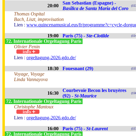
San Sebastian (Espagne) -
20:00
(15
Basílica de Santa María del Coro
Thomas Ospital
Bach, Liszt, improvisation
Lien :
www.quincenamusical.eus/fr/programme?c=cycle-dorgu
19:00
Paris (75) -
Ste-Clotilde
(15
72. Internationale Orgeltagung Paris
Olivier Penin
Lien :
orgeltagung-2026.gdo.de/
18:30
Fouesnant (29)
(15
Voyage, Voyage
Linda Vannayova
Courbevoie Becon les bruyères
16:30
(15
(92) -
St-Maurice
72. Internationale Orgeltagung Paris
Christophe Mantoux
Lien :
orgeltagung-2026.gdo.de/
16:00
Paris (75) -
St-Laurent
(15
72. Internationale Orgeltagung Paris