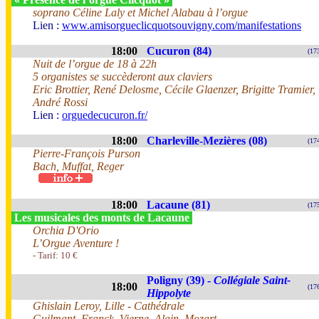
soprano Céline Laly et Michel Alabau à l’orgue
Lien :
www.amisorgueclicquotsouvigny.com/manifestations
18:00
Cucuron (84)
(17
Nuit de l’orgue de 18 à 22h
5 organistes se succèderont aux claviers
Eric Brottier, René Delosme, Cécile Glaenzer, Brigitte Tramier,
André Rossi
Lien :
orguedecucuron.fr/
18:00
Charleville-Mezières (08)
(17
Pierre-François Purson
Bach, Muffat, Reger
18:00
Lacaune (81)
(17
Les musicales des monts de Lacaune
Orchia D'Orio
L’Orgue Aventure !
- Tarif: 10 €
Poligny (39) -
Collégiale Saint-
18:00
(17
Hippolyte
Ghislain Leroy, Lille - Cathédrale
Guilmant, Franck, Vierne, Alain, Mozart