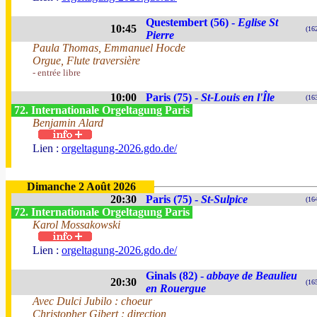
Questembert (56) -
Eglise St
10:45
(16
Pierre
Paula Thomas, Emmanuel Hocde
Orgue, Flute traversière
- entrée libre
10:00
Paris (75) -
St-Louis en l'Île
(16
72. Internationale Orgeltagung Paris
Benjamin Alard
Lien :
orgeltagung-2026.gdo.de/
Dimanche 2 Août 2026
20:30
Paris (75) -
St-Sulpice
(16
72. Internationale Orgeltagung Paris
Karol Mossakowski
Lien :
orgeltagung-2026.gdo.de/
Ginals (82) -
abbaye de Beaulieu
20:30
(16
en Rouergue
Avec Dulci Jubilo : choeur
Christopher Gibert : direction