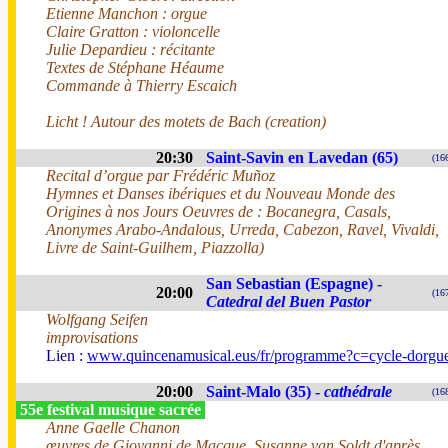
Etienne Manchon : orgue
Claire Gratton : violoncelle
Julie Depardieu : récitante
Textes de Stéphane Héaume
Commande à Thierry Escaich
Licht ! Autour des motets de Bach (creation)
20:30
Saint-Savin en Lavedan (65)
(16
Recital d’orgue par Frédéric Muñoz
Hymnes et Danses ibériques et du Nouveau Monde des
Origines à nos Jours Oeuvres de : Bocanegra, Casals,
Anonymes Arabo-Andalous, Urreda, Cabezon, Ravel, Vivaldi,
Livre de Saint-Guilhem, Piazzolla)
San Sebastian (Espagne) -
20:00
(16
Catedral del Buen Pastor
Wolfgang Seifen
improvisations
Lien :
www.quincenamusical.eus/fr/programme?c=cycle-dorgu
20:00
Saint-Malo (35) -
cathédrale
(16
55e festival musique sacrée
Anne Gaelle Chanon
œuvres de Giovanni de Macque, Susanne van Soldt d'après