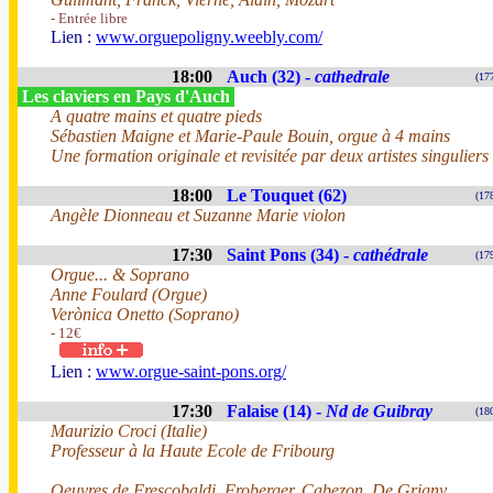
- Entrée libre
Lien :
www.orguepoligny.weebly.com/
18:00
Auch (32) -
cathedrale
(17
Les claviers en Pays d'Auch
A quatre mains et quatre pieds
Sébastien Maigne et Marie-Paule Bouin, orgue à 4 mains
Une formation originale et revisitée par deux artistes singuliers
18:00
Le Touquet (62)
(17
Angèle Dionneau et Suzanne Marie violon
17:30
Saint Pons (34) -
cathédrale
(17
Orgue... & Soprano
Anne Foulard (Orgue)
Verònica Onetto (Soprano)
- 12€
Lien :
www.orgue-saint-pons.org/
17:30
Falaise (14) -
Nd de Guibray
(18
Maurizio Croci (Italie)
Professeur à la Haute Ecole de Fribourg
Oeuvres de Frescobaldi, Froberger, Cabezon, De Grigny