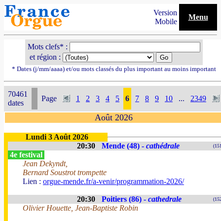
Version
Menu
Mobile
Mots clefs* :
et région :
* Dates (j/mm/aaaa) et/ou mots classés du plus important au moins important
70461
Page
1
2
3
4
5
6
7
8
9
10
...
2349
dates
Août 2026
Lundi 3 Août 2026
20:30
Mende (48) -
cathédrale
(15
4e festival
Jean Dekyndt,
Bernard Soustrot trompette
Lien :
orgue-mende.fr/a-venir/programmation-2026/
20:30
Poitiers (86) -
cathedrale
(15
Olivier Houette, Jean-Baptiste Robin