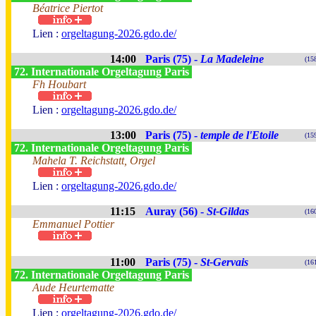
Béatrice Piertot
Lien :
orgeltagung-2026.gdo.de/
14:00
Paris (75) -
La Madeleine
(15
72. Internationale Orgeltagung Paris
Fh Houbart
Lien :
orgeltagung-2026.gdo.de/
13:00
Paris (75) -
temple de l'Etoile
(15
72. Internationale Orgeltagung Paris
Mahela T. Reichstatt, Orgel
Lien :
orgeltagung-2026.gdo.de/
11:15
Auray (56) -
St-Gildas
(16
Emmanuel Pottier
11:00
Paris (75) -
St-Gervais
(16
72. Internationale Orgeltagung Paris
Aude Heurtematte
Lien :
orgeltagung-2026.gdo.de/