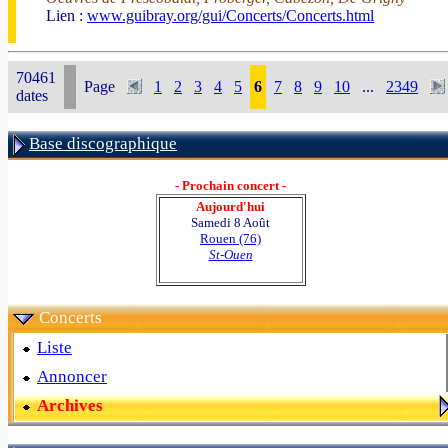
Lien :
www.guibray.org/gui/Concerts/Concerts.html
70461
Page
1
2
3
4
5
6
7
8
9
10
...
2349
dates
Base discographique
- Prochain concert -
Aujourd'hui
Samedi 8 Août
Rouen (76)
St-Ouen
Concerts
Liste
Annoncer
Archives