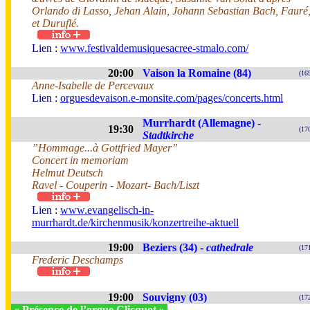
Orlando di Lasso, Jehan Alain, Johann Sebastian Bach, Fauré
et Duruflé.
Lien :
www.festivaldemusiquesacree-stmalo.com/
20:00
Vaison la Romaine (84)
(16
Anne-Isabelle de Percevaux
Lien :
orguesdevaison.e-monsite.com/pages/concerts.html
Murrhardt (Allemagne) -
19:30
(17
Stadtkirche
”Hommage...à Gottfried Mayer”
Concert in memoriam
Helmut Deutsch
Ravel - Couperin - Mozart- Bach/Liszt
Lien :
www.evangelisch-in-
murrhardt.de/kirchenmusik/konzertreihe-aktuell
19:00
Beziers (34) -
cathedrale
(17
Frederic Deschamps
19:00
Souvigny (03)
(17
« Présence de l’orgue Clicquot »