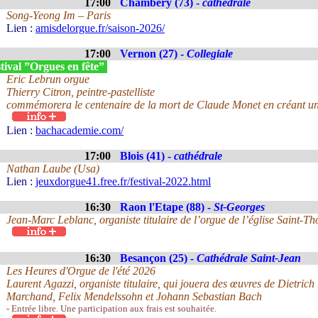
17:00
Chambery (73) -
cathédrale
Song-Yeong Im – Paris
Lien :
amisdelorgue.fr/saison-2026/
17:00
Vernon (27) -
Collegiale
tival ”Orgues en fête”
Eric Lebrun orgue
Thierry Citron, peintre-pastelliste
commémorera le centenaire de la mort de Claude Monet en créant un
Lien :
bachacademie.com/
17:00
Blois (41) -
cathédrale
Nathan Laube (Usa)
Lien :
jeuxdorgue41.free.fr/festival-2022.html
16:30
Raon l'Etape (88) -
St-Georges
Jean-Marc Leblanc, organiste titulaire de l’orgue de l’église Saint-
16:30
Besançon (25) -
Cathédrale Saint-Jean
Les Heures d'Orgue de l'été 2026
Laurent Agazzi, organiste titulaire, qui jouera des œuvres de Dietri
Marchand, Felix Mendelssohn et Johann Sebastian Bach
- Entrée libre. Une participation aux frais est souhaitée.