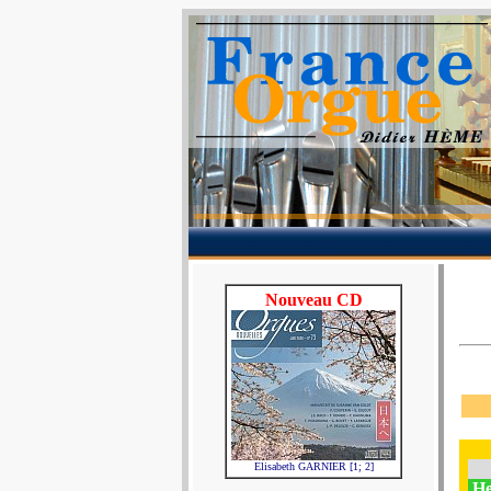
Nouveau CD
Elisabeth GARNIER [1; 2]
He