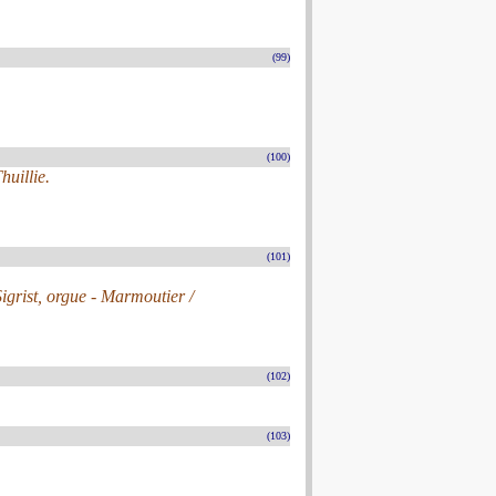
(99)
(100)
huillie.
(101)
Sigrist, orgue - Marmoutier /
(102)
(103)