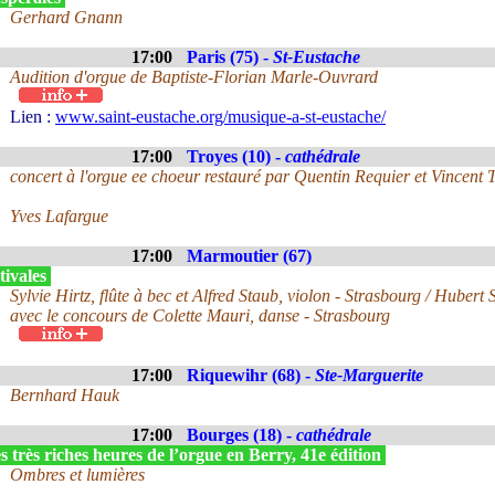
Gerhard Gnann
17:00
Paris (75) -
St-Eustache
Audition d'orgue de Baptiste-Florian Marle-Ouvrard
Lien :
www.saint-eustache.org/musique-a-st-eustache/
17:00
Troyes (10) -
cathédrale
concert à l'orgue ee choeur restauré par Quentin Requier et Vincent T
Yves Lafargue
17:00
Marmoutier (67)
tivales
Sylvie Hirtz, flûte à bec et Alfred Staub, violon - Strasbourg / Hubert 
avec le concours de Colette Mauri, danse - Strasbourg
17:00
Riquewihr (68) -
Ste-Marguerite
Bernhard Hauk
17:00
Bourges (18) -
cathédrale
 très riches heures de l’orgue en Berry, 41e édition
Ombres et lumières