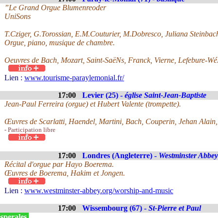
”Le Grand Orgue Blumenreoder
UniSons
T.Cziger, G.Torossian, E.M.Couturier, M.Dobresco, Juliana Steinbac
Orgue, piano, musique de chambre.
Oeuvres de Bach, Mozart, Saint-SaëNs, Franck, Vierne, Lefebure-WéL
Lien :
www.tourisme-paraylemonial.fr/
17:00
Levier (25) -
église Saint-Jean-Baptiste
Jean-Paul Ferreira (orgue) et Hubert Valente (trompette).
Œuvres de Scarlatti, Haendel, Martini, Bach, Couperin, Jehan Alain
- Participation libre
17:00
Londres (Angleterre) -
Westminster Abbey
Récital d'orgue par Hayo Boerema.
Œuvres de Boerema, Hakim et Jongen.
Lien :
www.westminster-abbey.org/worship-and-music
17:00
Wissembourg (67) -
St-Pierre et Paul
sperales