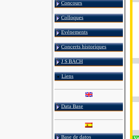
Concours
Colloques
Evénements
Concerts historiques
J S BACH
Liens
Data Base
Base de datos
Ve