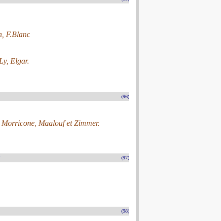
h, F.Blanc
y, Elgar.
(96)
, Morricone, Maalouf et Zimmer.
(97)
(98)