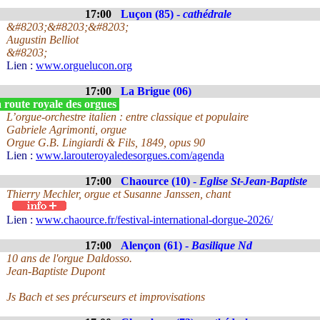
17:00
Luçon (85) -
cathédrale
&#8203;&#8203;&#8203;
Augustin Belliot
&#8203;
Lien :
www.orguelucon.org
17:00
La Brigue (06)
 route royale des orgues
L’orgue-orchestre italien : entre classique et populaire
Gabriele Agrimonti, orgue
Orgue G.B. Lingiardi & Fils, 1849, opus 90
Lien :
www.larouteroyaledesorgues.com/agenda
17:00
Chaource (10) -
Eglise St-Jean-Baptiste
Thierry Mechler, orgue et Susanne Janssen, chant
Lien :
www.chaource.fr/festival-international-dorgue-2026/
17:00
Alençon (61) -
Basilique Nd
10 ans de l'orgue Daldosso.
Jean-Baptiste Dupont
Js Bach et ses précurseurs et improvisations