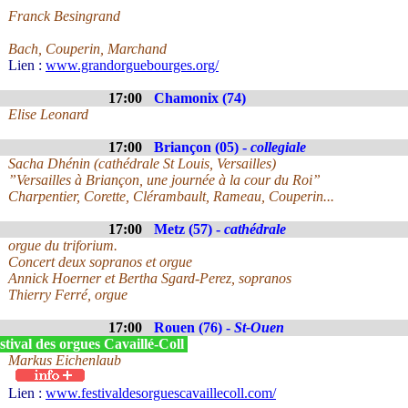
Franck Besingrand
Bach, Couperin, Marchand
Lien :
www.grandorguebourges.org/
17:00
Chamonix (74)
Elise Leonard
17:00
Briançon (05) -
collegiale
Sacha Dhénin (cathédrale St Louis, Versailles)
”Versailles à Briançon, une journée à la cour du Roi”
Charpentier, Corette, Clérambault, Rameau, Couperin...
17:00
Metz (57) -
cathédrale
orgue du triforium.
Concert deux sopranos et orgue
Annick Hoerner et Bertha Sgard-Perez, sopranos
Thierry Ferré, orgue
17:00
Rouen (76) -
St-Ouen
tival des orgues Cavaillé-Coll
Markus Eichenlaub
Lien :
www.festivaldesorguescavaillecoll.com/