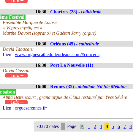
16:30
Chartres (28) -
cathédrale
ème Festival
Ensemble Marguerite Louise
« Vêpres mystiques »
Marthe Davost (soprano) et Gaétan Jarry (orgue)
16:30
Orléans (45) -
cathedrale
David Tabacaru
Lien :
www.orguescathedraleorleans.com/#concerts
16:30
Port La Nouvelle (11)
David Cassan
16:00
Rennes (35) -
abbatiale Nd Ste Mélaine
e saison
Alma Bettencourt , grand orgue de Claus restauré par Yves Sévère
Lien :
orguesarennes.fr/
70370 dates
Page
1
2
3
4
5
6
7
8