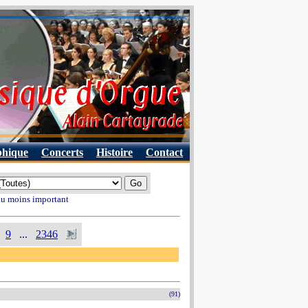
phique
Concerts
Histoire
Contact
 au moins important
9
...
2346
(91)