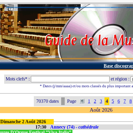
Base discogra
Mots clefs* :
et région :
* Dates (j/mm/aaaa) et/ou mots classés du plus important
70370 dates
Page
1
2
3
4
5
6
7
8
Août 2026
Dimanche 2 Août 2026
17:30
Annecy (74) -
cathédrale
ures D'Orgue Festival ”Viva Italia”