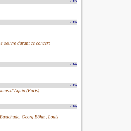
(112)
(113)
e oeuvre durant ce concert
(114)
(115)
Thomas-d’Aquin (Paris)
(116)
ch Buxtehude, Georg Böhm, Louis