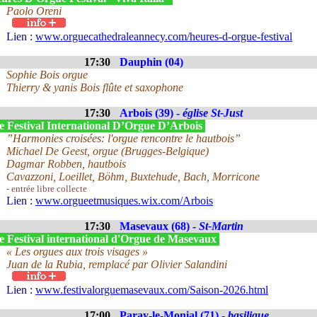
Paolo Oreni
Lien :
www.orguecathedraleannecy.com/heures-d-orgue-festival
17:30
Dauphin (04)
Sophie Bois orgue
Thierry & yanis Bois flûte et saxophone
17:30
Arbois (39) -
église St-Just
e Festival International D’Orgue D’Arbois
”Harmonies croisées: l'orgue rencontre le hautbois”
Michael De Geest, orgue (Brugges-Belgique)
Dagmar Robben, hautbois
Cavazzoni, Loeillet, Böhm, Buxtehude, Bach, Morricone
- entrée libre collecte
Lien :
www.orgueetmusiques.wix.com/Arbois
17:30
Masevaux (68) -
St-Martin
e Festival international d'Orgue de Masevaux
« Les orgues aux trois visages »
Juan de la Rubia, remplacé par Olivier Salandini
Lien :
www.festivalorguemasevaux.com/Saison-2026.html
17:00
Paray-le-Monial (71) -
basilique