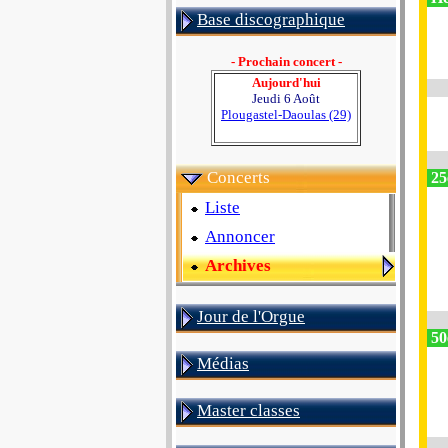
Base discographique
- Prochain concert -
Aujourd'hui
Jeudi 6 Août
Plougastel-Daoulas (29)
Concerts
25
Liste
Annoncer
Archives
Jour de l'Orgue
50
Médias
Master classes