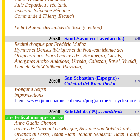
Julie Depardieu : récitante
Textes de Stéphane Héaume
Commande à Thierry Escaich
Licht ! Autour des motets de Bach (creation)
20:30
Saint-Savin en Lavedan (65)
(16
Recital d’orgue par Frédéric Muñoz
Hymnes et Danses ibériques et du Nouveau Monde des
Origines à nos Jours Oeuvres de : Bocanegra, Casals,
Anonymes Arabo-Andalous, Urreda, Cabezon, Ravel, Vivaldi,
Livre de Saint-Guilhem, Piazzolla)
San Sebastian (Espagne) -
20:00
(17
Catedral del Buen Pastor
Wolfgang Seifen
improvisations
Lien :
www.quincenamusical.eus/fr/programme?c=cycle-dorgu
20:00
Saint-Malo (35) -
cathédrale
(17
55e festival musique sacrée
Anne Gaelle Chanon
œuvres de Giovanni de Macque, Susanne van Soldt d'après
Orlando di Lasso, Jehan Alain, Johann Sebastian Bach, Fauré
et Duruflé.