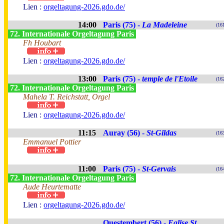
Lien :
orgeltagung-2026.gdo.de/
14:00
Paris (75) -
La Madeleine
(16
72. Internationale Orgeltagung Paris
Fh Houbart
Lien :
orgeltagung-2026.gdo.de/
13:00
Paris (75) -
temple de l'Etoile
(16
72. Internationale Orgeltagung Paris
Mahela T. Reichstatt, Orgel
Lien :
orgeltagung-2026.gdo.de/
11:15
Auray (56) -
St-Gildas
(16
Emmanuel Pottier
11:00
Paris (75) -
St-Gervais
(16
72. Internationale Orgeltagung Paris
Aude Heurtematte
Lien :
orgeltagung-2026.gdo.de/
Questembert (56) -
Eglise St