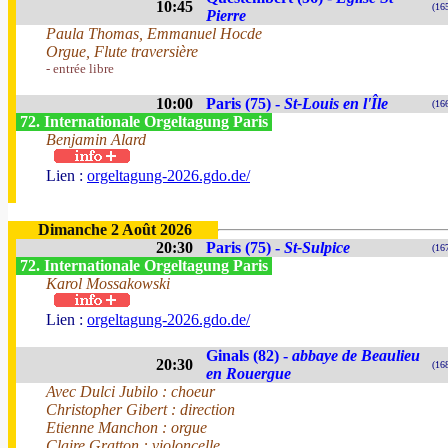
10:45
(16
Pierre
Paula Thomas, Emmanuel Hocde
Orgue, Flute traversière
- entrée libre
10:00
Paris (75) -
St-Louis en l'Île
(16
72. Internationale Orgeltagung Paris
Benjamin Alard
Lien :
orgeltagung-2026.gdo.de/
Dimanche 2 Août 2026
20:30
Paris (75) -
St-Sulpice
(16
72. Internationale Orgeltagung Paris
Karol Mossakowski
Lien :
orgeltagung-2026.gdo.de/
Ginals (82) -
abbaye de Beaulieu
20:30
(16
en Rouergue
Avec Dulci Jubilo : choeur
Christopher Gibert : direction
Etienne Manchon : orgue
Claire Gratton : violoncelle