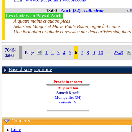
18:00
Auch (32) -
cathedrale
(18
Les claviers en Pays d'Auch
A quatre mains et quatre pieds
Sébastien Maigne et Marie-Paule Bouin, orgue à 4 mains
Une formation originale et revisitée par deux artistes singuliers
70464
Page
1
2
3
4
5
6
7
8
9
10
...
2349
dates
Base discographique
- Prochain concert -
Aujourd'hui
Samedi 8 Août
Montpellier (34)
cathedrale
Concerts
Liste