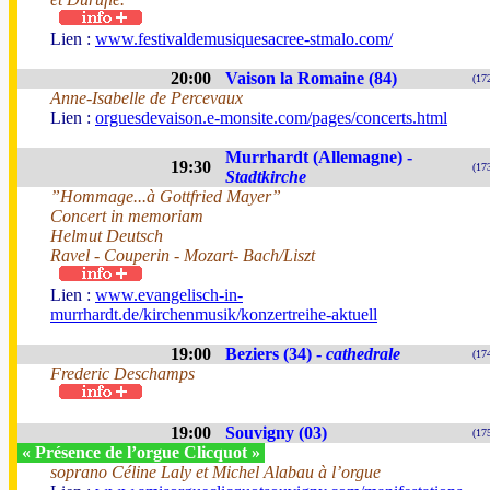
Lien :
www.festivaldemusiquesacree-stmalo.com/
20:00
Vaison la Romaine (84)
(17
Anne-Isabelle de Percevaux
Lien :
orguesdevaison.e-monsite.com/pages/concerts.html
Murrhardt (Allemagne) -
19:30
(17
Stadtkirche
”Hommage...à Gottfried Mayer”
Concert in memoriam
Helmut Deutsch
Ravel - Couperin - Mozart- Bach/Liszt
Lien :
www.evangelisch-in-
murrhardt.de/kirchenmusik/konzertreihe-aktuell
19:00
Beziers (34) -
cathedrale
(17
Frederic Deschamps
19:00
Souvigny (03)
(17
« Présence de l’orgue Clicquot »
soprano Céline Laly et Michel Alabau à l’orgue