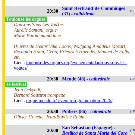
Saint-Bertrand-de-Comminges
20:30
(15
(31) -
cathédrale
Toulouse les orgues
Dansons Sous Les VoûTes
Aurélie Samani, orgue
Marie Burou, mandoline
Œuvres de Heitor Villa-Lobos, Wolfgang Amadeus Mozart,
Reynaldo Hahn, Georg Friedrich Haendel, Manuel de Falla,
etc.
Lien :
toulouse-les-orgues.org/evenement/dansons-sous-les-
voutes/
20:30
Mende (48) -
cathédrale
(15
4e festival
Jean Dekyndt,
Bernard Soustrot trompette
Lien :
orgue-mende.fr/a-venir/programmation-2026/
20:30
Poitiers (86) -
cathedrale
(15
Olivier Houette, Jean-Baptiste Robin
San Sebastian (Espagne) -
20:00
(15
Basílica de Santa María del Coro