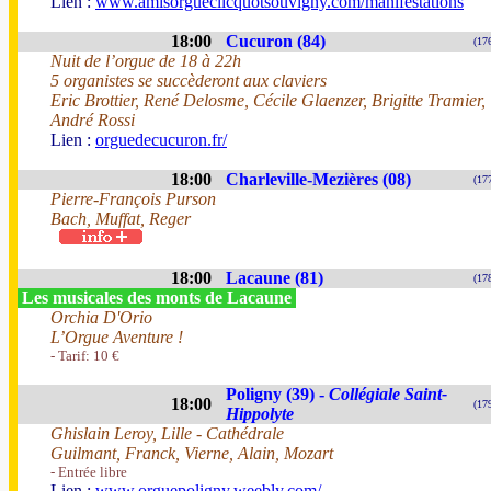
Lien :
www.amisorgueclicquotsouvigny.com/manifestations
18:00
Cucuron (84)
(17
Nuit de l’orgue de 18 à 22h
5 organistes se succèderont aux claviers
Eric Brottier, René Delosme, Cécile Glaenzer, Brigitte Tramier,
André Rossi
Lien :
orguedecucuron.fr/
18:00
Charleville-Mezières (08)
(17
Pierre-François Purson
Bach, Muffat, Reger
18:00
Lacaune (81)
(17
Les musicales des monts de Lacaune
Orchia D'Orio
L’Orgue Aventure !
- Tarif: 10 €
Poligny (39) -
Collégiale Saint-
18:00
(17
Hippolyte
Ghislain Leroy, Lille - Cathédrale
Guilmant, Franck, Vierne, Alain, Mozart
- Entrée libre
Lien :
www.orguepoligny.weebly.com/