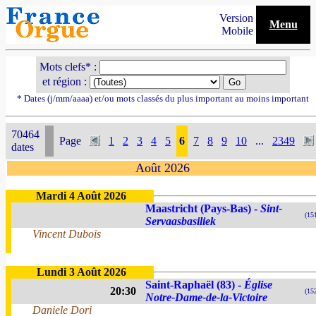
Version
Menu
Mobile
Mots clefs* :
et région :
* Dates (j/mm/aaaa) et/ou mots classés du plus important au moins important
70464
Page
1
2
3
4
5
6
7
8
9
10
...
2349
dates
Août 2026
Mardi 4 Août 2026
Maastricht (Pays-Bas) -
Sint-
(15
Servaasbasiliek
Vincent Dubois
Lundi 3 Août 2026
Saint-Raphaël (83) -
Église
20:30
(15
Notre-Dame-de-la-Victoire
Daniele Dori