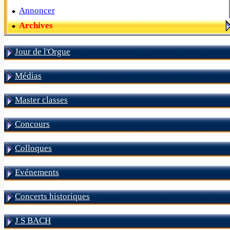
Annoncer
Archives
Jour de l'Orgue
Médias
Master classes
Concours
Colloques
Evénements
Concerts historiques
J S BACH