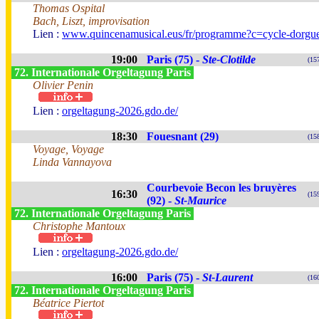
Thomas Ospital
Bach, Liszt, improvisation
Lien :
www.quincenamusical.eus/fr/programme?c=cycle-dorgu
19:00
Paris (75) -
Ste-Clotilde
(15
72. Internationale Orgeltagung Paris
Olivier Penin
Lien :
orgeltagung-2026.gdo.de/
18:30
Fouesnant (29)
(15
Voyage, Voyage
Linda Vannayova
Courbevoie Becon les bruyères
16:30
(15
(92) -
St-Maurice
72. Internationale Orgeltagung Paris
Christophe Mantoux
Lien :
orgeltagung-2026.gdo.de/
16:00
Paris (75) -
St-Laurent
(16
72. Internationale Orgeltagung Paris
Béatrice Piertot