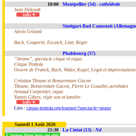
10:00
Montpellier (34) -
cathédrale
Jean Dekyndt
Stuttgart-Bad Cannstatt (Allemagn
Alexis Grizard
Bach, Couperin, Escaich, Liszt, Reger
Phalsbourg (57)
”Strano”, spectacle cirque et orgue.
Cirque Trottola
Oeuvre de Franck, Bach, Widor, Kagel, Legal et improvisations
Création Titoune et Bonaventure Gacon
Titoune, Bonaventure Gacon, Pierre Le Gouallec,acrobates
Arnaud Carpentier, orgue
Yannis Gibert, régie son et lumière
Lien :
cirque-trottola.org/tournee/?spectacle=strano
Samedi 1 Août 2026
21:30
La Ciotat (13) -
Nd
L'orgue dans tous ses etés