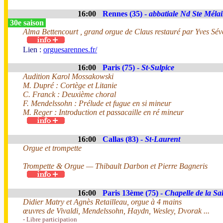
16:00
Rennes (35) -
abbatiale Nd Ste Méla
30e saison
Alma Bettencourt , grand orgue de Claus restauré par Yves Sév
Lien :
orguesarennes.fr/
16:00
Paris (75) -
St-Sulpice
Audition Karol Mossakowski
M. Dupré : Cortège et Litanie
C. Franck : Deuxième choral
F. Mendelssohn : Prélude et fugue en si mineur
M. Reger : Introduction et passacaille en ré mineur
16:00
Callas (83) -
St-Laurent
Orgue et trompette
Trompette & Orgue — Thibault Darbon et Pierre Bagneris
16:00
Paris 13ème (75) -
Chapelle de la Sal
Didier Matry et Agnès Retailleau, orgue à 4 mains
œuvres de Vivaldi, Mendelssohn, Haydn, Wesley, Dvorak ...
- Libre participation