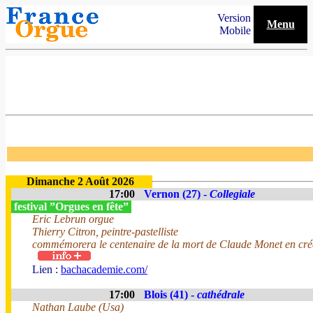
Version
Menu
Mobile
Dimanche 2 Août 2026
17:00
Vernon (27) -
Collegiale
festival ”Orgues en fête”
Eric Lebrun orgue
Thierry Citron, peintre-pastelliste
commémorera le centenaire de la mort de Claude Monet en créa
Lien :
bachacademie.com/
17:00
Blois (41) -
cathédrale
Nathan Laube (Usa)