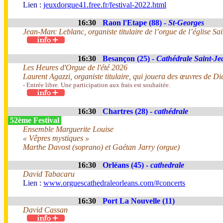
Lien :
jeuxdorgue41.free.fr/festival-2022.html
16:30
Raon l'Etape (88) -
St-Georges
Jean-Marc Leblanc, organiste titulaire de l’orgue de l’église S
16:30
Besançon (25) -
Cathédrale Saint-Je
Les Heures d'Orgue de l'été 2026
Laurent Agazzi, organiste titulaire, qui jouera des œuvres d
- Entrée libre. Une participation aux frais est souhaitée.
16:30
Chartres (28) -
cathédrale
52ème Festival
Ensemble Marguerite Louise
« Vêpres mystiques »
Marthe Davost (soprano) et Gaétan Jarry (orgue)
16:30
Orléans (45) -
cathedrale
David Tabacaru
Lien :
www.orguescathedraleorleans.com/#concerts
16:30
Port La Nouvelle (11)
David Cassan