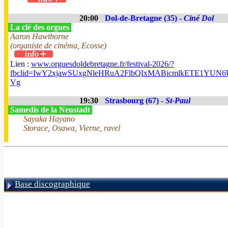
20:00
Dol-de-Bretagne (35) -
Ciné Dol
La clé des orgues
Aaron Hawthorne
(organiste de cinéma, Ecosse)
Lien :
www.orguesdoldebretagne.fr/festival-2026/?
fbclid=IwY2xjawSUxgNleHRuA2FlbQIxMABicmlkETE1Y
Vg
19:30
Strasbourg (67) -
St-Paul
Samedis de la Neustadt
Sayaka Hayano
Storace, Osawa, Vierne, ravel
Base discographique