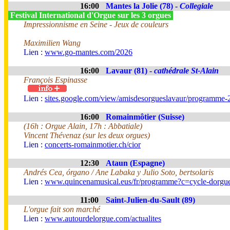
16:00
Mantes la Jolie (78) -
Collegiale
Festival International d'Orgue sur les 3 orgues
Impressionnisme en Seine - Jeux de couleurs
Maximilien Wang
Lien :
www.go-mantes.com/2026
16:00
Lavaur (81) -
cathédrale St-Alain
François Espinasse
Lien :
sites.google.com/view/amisdesorgueslavaur/programme-
16:00
Romainmôtier (Suisse)
(16h : Orgue Alain, 17h : Abbatiale)
Vincent Thévenaz (sur les deux orgues)
Lien :
concerts-romainmotier.ch/cior
12:30
Ataun (Espagne)
Andrés Cea, órgano / Ane Labaka y Julio Soto, bertsolaris
Lien :
www.quincenamusical.eus/fr/programme?c=cycle-dorgu
11:00
Saint-Julien-du-Sault (89)
L'orgue fait son marché
Lien :
www.autourdelorgue.com/actualites