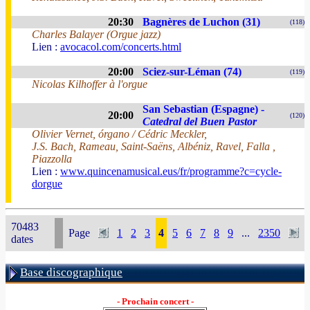
20:30
Bagnères de Luchon (31)
(118)
Charles Balayer (Orgue jazz)
Lien :
avocacol.com/concerts.html
20:00
Sciez-sur-Léman (74)
(119)
Nicolas Kilhoffer à l'orgue
San Sebastian (Espagne) -
20:00
(120)
Catedral del Buen Pastor
Olivier Vernet, órgano / Cédric Meckler,
J.S. Bach, Rameau, Saint-Saëns, Albéniz, Ravel, Falla ,
Piazzolla
Lien :
www.quincenamusical.eus/fr/programme?c=cycle-
dorgue
70483
Page
1
2
3
4
5
6
7
8
9
...
2350
dates
Base discographique
- Prochain concert -