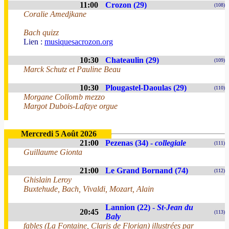
11:00
Crozon (29)
(108)
Coralie Amedjkane
Bach quizz
Lien :
musiquesacrozon.org
10:30
Chateaulin (29)
(109)
Marck Schutz et Pauline Beau
10:30
Plougastel-Daoulas (29)
(110)
Morgane Collomb mezzo
Margot Dubois-Lafaye orgue
Mercredi 5 Août 2026
21:00
Pezenas (34) -
collegiale
(111)
Guillaume Gionta
21:00
Le Grand Bornand (74)
(112)
Ghislain Leroy
Buxtehude, Bach, Vivaldi, Mozart, Alain
Lannion (22) -
St-Jean du
20:45
(113)
Baly
fables (La Fontaine, Claris de Florian) illustrées par