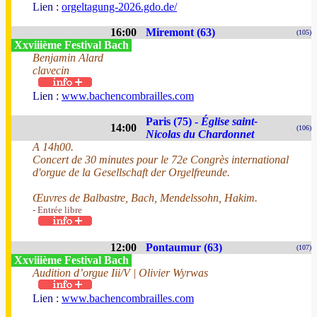
Lien :
orgeltagung-2026.gdo.de/
16:00
Miremont (63)
(105)
Xxviiième Festival Bach
Benjamin Alard
clavecin
Lien :
www.bachencombrailles.com
Paris (75) -
Église saint-
14:00
(106)
Nicolas du Chardonnet
A 14h00.
Concert de 30 minutes pour le 72e Congrès international
d'orgue de la Gesellschaft der Orgelfreunde.
Œuvres de Balbastre, Bach, Mendelssohn, Hakim.
- Entrée libre
12:00
Pontaumur (63)
(107)
Xxviiième Festival Bach
Audition d’orgue Iii/V | Olivier Wyrwas
Lien :
www.bachencombrailles.com