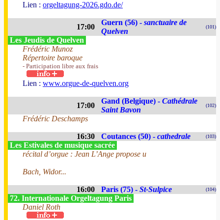
Lien :
orgeltagung-2026.gdo.de/
Guern (56) -
sanctuaire de
17:00
(101)
Quelven
Les Jeudis de Quelven
Frédéric Munoz
Répertoire baroque
- Participation libre aux frais
Lien :
www.orgue-de-quelven.org
Gand (Belgique) -
Cathédrale
17:00
(102)
Saint Bavon
Frédéric Deschamps
16:30
Coutances (50) -
cathedrale
(103)
Les Estivales de musique sacrée
récital d’orgue : Jean L’Ange propose u
Bach, Widor...
16:00
Paris (75) -
St-Sulpice
(104)
72. Internationale Orgeltagung Paris
Daniel Roth