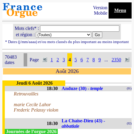
Version
Menu
Mobile
Mots clefs* :
et région :
* Dates (j/mm/aaaa) et/ou mots classés du plus important au moins important
70483
Page
1
2
3
4
5
6
7
8
9
...
2350
dates
Août 2026
Jeudi 6 Août 2026
18:30
Anduze (30) -
temple
(91)
Retrouvailles
marie Cecile Lahor
Frederic Pelassy violon
La Chaise-Dieu (43) -
18:30
(92)
abbatiale
Journées de l’orgue 2026