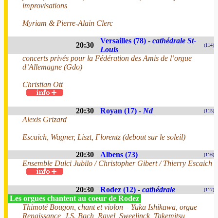
improvisations
Myriam & Pierre-Alain Clerc
Versailles (78) -
cathédrale St-
20:30
(114)
Louis
concerts privés pour la Fédération des Amis de l’orgue
d’Allemagne (Gdo)
Christian Ott
20:30
Royan (17) -
Nd
(115)
Alexis Grizard
Escaich, Wagner, Liszt, Florentz (debout sur le soleil)
20:30
Albens (73)
(116)
Ensemble Dulci Jubilo / Christopher Gibert / Thierry Escaich
20:30
Rodez (12) -
cathédrale
(117)
Les orgues chantent au coeur de Rodez
Thimoté Bougon, chant et violon – Yuka Ishikawa, orgue
Renaissance, J.S. Bach, Ravel, Sweelinck, Takemitsu