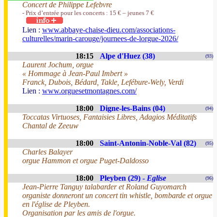
Concert de Philippe Lefebvre
- Prix d’entrée pour les concerts : 15 € – jeunes 7 €
Lien :
www.abbaye-chaise-dieu.com/associations-
culturelles/marin-carouge/journees-de-lorgue-2026/
18:15
Alpe d'Huez (38)
(93)
Laurent Jochum, orgue
« Hommage à Jean-Paul Imbert »
Franck, Dubois, Bédard, Takle, Lefébure-Wely, Verdi
Lien :
www.orguesetmontagnes.com/
18:00
Digne-les-Bains (04)
(94)
Toccatas Virtuoses, Fantaisies Libres, Adagios Méditatifs
Chantal de Zeeuw
18:00
Saint-Antonin-Noble-Val (82)
(95)
Charles Balayer
orgue Hammon et orgue Puget-Daldosso
18:00
Pleyben (29) -
Eglise
(96)
Jean-Pierre Tanguy talabarder et Roland Guyomarch
organiste donneront un concert tin whistle, bombarde et orgue
en l'église de Pleyben.
Organisation par les amis de l'orgue.