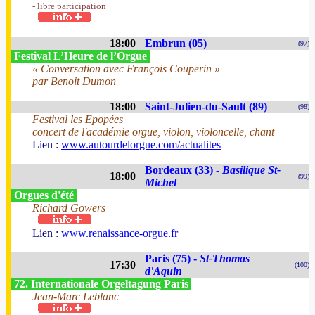
- libre participation
18:00
Embrun (05)
(97)
Festival L’Heure de l’Orgue
« Conversation avec François Couperin »
par Benoit Dumon
18:00
Saint-Julien-du-Sault (89)
(98)
Festival les Epopées
concert de l'académie orgue, violon, violoncelle, chant
Lien :
www.autourdelorgue.com/actualites
Bordeaux (33) -
Basilique St-
18:00
(99)
Michel
Orgues d'été
Richard Gowers
Lien :
www.renaissance-orgue.fr
Paris (75) -
St-Thomas
17:30
(100)
d'Aquin
72. Internationale Orgeltagung Paris
Jean-Marc Leblanc