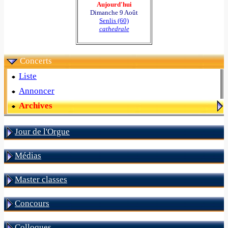
Aujourd'hui
Dimanche 9 Août
Senlis (60)
cathedrale
Concerts
Liste
Annoncer
Archives
Jour de l'Orgue
Médias
Master classes
Concours
Colloques