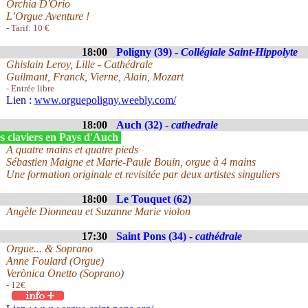
Orchia D'Orio
L’Orgue Aventure !
- Tarif: 10 €
18:00
Poligny (39) -
Collégiale Saint-Hippolyte
Ghislain Leroy, Lille - Cathédrale
Guilmant, Franck, Vierne, Alain, Mozart
- Entrée libre
Lien :
www.orguepoligny.weebly.com/
18:00
Auch (32) -
cathedrale
s claviers en Pays d'Auch
A quatre mains et quatre pieds
Sébastien Maigne et Marie-Paule Bouin, orgue à 4 mains
Une formation originale et revisitée par deux artistes singuliers
18:00
Le Touquet (62)
Angèle Dionneau et Suzanne Marie violon
17:30
Saint Pons (34) -
cathédrale
Orgue... & Soprano
Anne Foulard (Orgue)
Verònica Onetto (Soprano)
- 12€