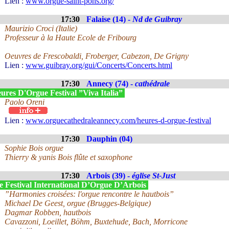
Lien :
www.orgue-saint-pons.org/
17:30
Falaise (14) -
Nd de Guibray
Maurizio Croci (Italie)
Professeur à la Haute Ecole de Fribourg
Oeuvres de Frescobaldi, Froberger, Cabezon, De Grigny
Lien :
www.guibray.org/gui/Concerts/Concerts.html
17:30
Annecy (74) -
cathédrale
ures D'Orgue Festival ”Viva Italia”
Paolo Oreni
Lien :
www.orguecathedraleannecy.com/heures-d-orgue-festival
17:30
Dauphin (04)
Sophie Bois orgue
Thierry & yanis Bois flûte et saxophone
17:30
Arbois (39) -
église St-Just
e Festival International D’Orgue D’Arbois
”Harmonies croisées: l'orgue rencontre le hautbois”
Michael De Geest, orgue (Brugges-Belgique)
Dagmar Robben, hautbois
Cavazzoni, Loeillet, Böhm, Buxtehude, Bach, Morricone