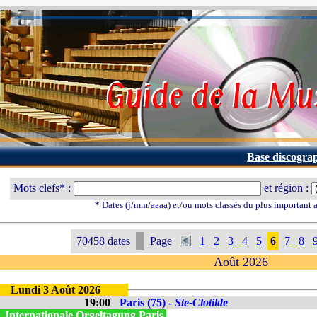
Base discogra
Mots clefs* :
et région :
* Dates (j/mm/aaaa) et/ou mots classés du plus important
70458 dates
Page
1
2
3
4
5
6
7
8
Août 2026
Lundi 3 Août 2026
19:00
Paris (75) -
Ste-Clotilde
. Internationale Orgeltagung Paris