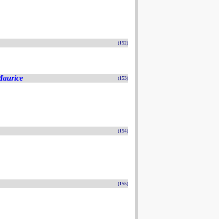
(152)
Maurice
(153)
(154)
(155)