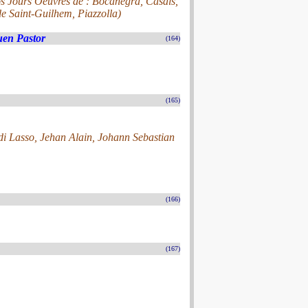
s Jours Oeuvres de : Bocanegra, Casals,
e Saint-Guilhem, Piazzolla)
uen Pastor
(164)
(165)
i Lasso, Jehan Alain, Johann Sebastian
(166)
(167)