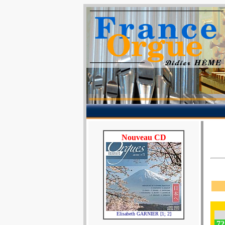
Nouveau CD
Elisabeth GARNIER [1; 2]
72