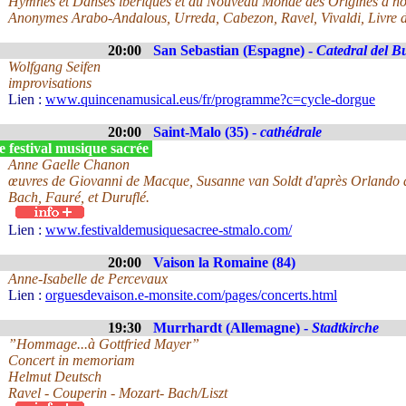
Hymnes et Danses ibériques et du Nouveau Monde des Origines à no
Anonymes Arabo-Andalous, Urreda, Cabezon, Ravel, Vivaldi, Livre d
20:00
San Sebastian (Espagne) -
Catedral del B
Wolfgang Seifen
improvisations
Lien :
www.quincenamusical.eus/fr/programme?c=cycle-dorgue
20:00
Saint-Malo (35) -
cathédrale
 festival musique sacrée
Anne Gaelle Chanon
œuvres de Giovanni de Macque, Susanne van Soldt d'après Orlando d
Bach, Fauré, et Duruflé.
Lien :
www.festivaldemusiquesacree-stmalo.com/
20:00
Vaison la Romaine (84)
Anne-Isabelle de Percevaux
Lien :
orguesdevaison.e-monsite.com/pages/concerts.html
19:30
Murrhardt (Allemagne) -
Stadtkirche
”Hommage...à Gottfried Mayer”
Concert in memoriam
Helmut Deutsch
Ravel - Couperin - Mozart- Bach/Liszt