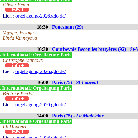
Olivier Penin
Lien :
orgeltagung-2026.gdo.de/
18:30
Fouesnant (29)
Voyage, Voyage
Linda Vannayova
16:30
Courbevoie Becon les bruyères (92) -
St-
. Internationale Orgeltagung Paris
Christophe Mantoux
Lien :
orgeltagung-2026.gdo.de/
16:00
Paris (75) -
St-Laurent
. Internationale Orgeltagung Paris
Béatrice Piertot
Lien :
orgeltagung-2026.gdo.de/
14:00
Paris (75) -
La Madeleine
. Internationale Orgeltagung Paris
Fh Houbart
Lien :
orgeltagung-2026.gdo.de/