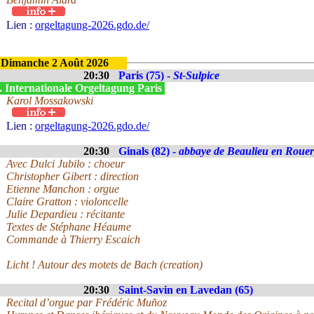
Lien :
orgeltagung-2026.gdo.de/
Dimanche 2 Août 2026
20:30
Paris (75) -
St-Sulpice
. Internationale Orgeltagung Paris
Karol Mossakowski
Lien :
orgeltagung-2026.gdo.de/
20:30
Ginals (82) -
abbaye de Beaulieu en Roue
Avec Dulci Jubilo : choeur
Christopher Gibert : direction
Etienne Manchon : orgue
Claire Gratton : violoncelle
Julie Depardieu : récitante
Textes de Stéphane Héaume
Commande à Thierry Escaich
Licht ! Autour des motets de Bach (creation)
20:30
Saint-Savin en Lavedan (65)
Recital d’orgue par Frédéric Muñoz