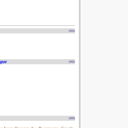
(161)
rgue
(162)
(163)