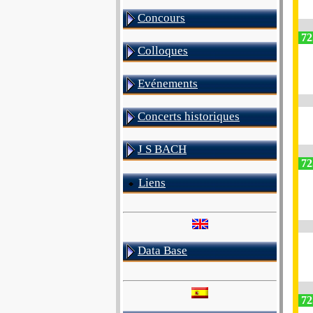
Concours
72
Colloques
Evénements
Concerts historiques
J S BACH
72
Liens
Data Base
72