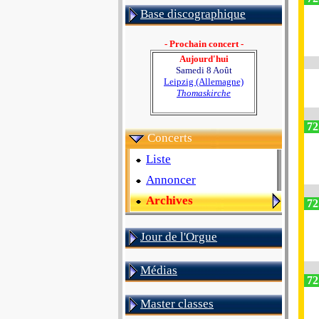
Base discographique
- Prochain concert -
Aujourd'hui
Samedi 8 Août
Leipzig (Allemagne)
Thomaskirche
72
Concerts
Liste
Annoncer
Archives
72
Jour de l'Orgue
Médias
72
Master classes