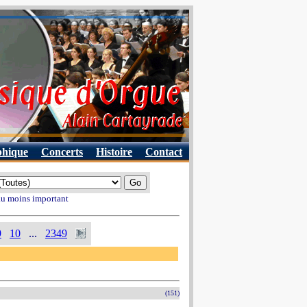
phique
Concerts
Histoire
Contact
 au moins important
9
10
...
2349
(151)