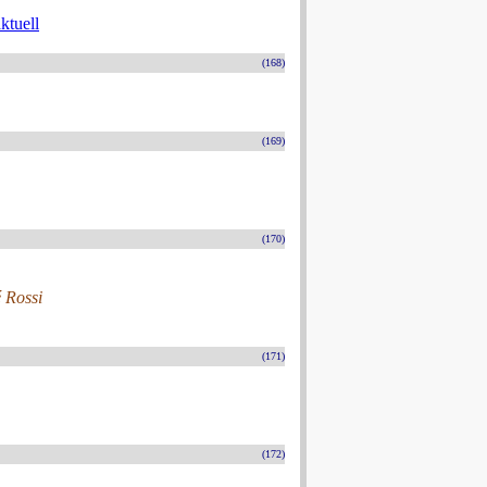
ktuell
(168)
(169)
(170)
é Rossi
(171)
(172)