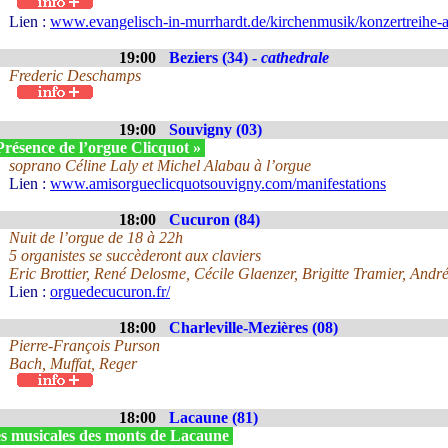
Lien :
www.evangelisch-in-murrhardt.de/kirchenmusik/konzertreihe-a
19:00
Beziers (34) -
cathedrale
Frederic Deschamps
19:00
Souvigny (03)
Présence de l’orgue Clicquot »
soprano Céline Laly et Michel Alabau à l’orgue
Lien :
www.amisorgueclicquotsouvigny.com/manifestations
18:00
Cucuron (84)
Nuit de l’orgue de 18 à 22h
5 organistes se succèderont aux claviers
Eric Brottier, René Delosme, Cécile Glaenzer, Brigitte Tramier, Andr
Lien :
orguedecucuron.fr/
18:00
Charleville-Mezières (08)
Pierre-François Purson
Bach, Muffat, Reger
18:00
Lacaune (81)
s musicales des monts de Lacaune