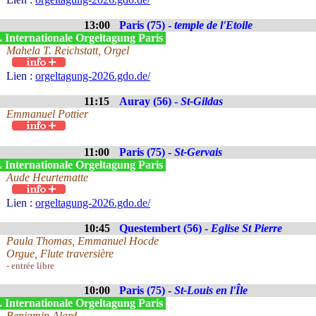
13:00
Paris (75) -
temple de l'Etoile
. Internationale Orgeltagung Paris
Mahela T. Reichstatt, Orgel
Lien :
orgeltagung-2026.gdo.de/
11:15
Auray (56) -
St-Gildas
Emmanuel Pottier
11:00
Paris (75) -
St-Gervais
. Internationale Orgeltagung Paris
Aude Heurtematte
Lien :
orgeltagung-2026.gdo.de/
10:45
Questembert (56) -
Eglise St Pierre
Paula Thomas, Emmanuel Hocde
Orgue, Flute traversière
- entrée libre
10:00
Paris (75) -
St-Louis en l'Île
. Internationale Orgeltagung Paris
Benjamin Alard