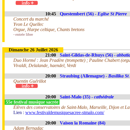
10:45
Questembert (56) -
Eglise St Pierre
Concert du marché
Yvon Le Quellec
Orgue, Harpe celtique, Chants bretons
- entrée libre
Dimanche 26 Juillet 2026
21:00
Saint-Gildas-de-Rhuys (56) -
abbatia
Duo Hormé : Jean Pradère (trompette) ; Pauline Chabert (org
Vivaldi, Delalande, haendel, Verdi
20:00
Straubing (Allemagne) -
Basilika St
Quentin Guérillot
20:00
Saint-Malo (35) -
cathédrale
55e festival musique sacrée
Élèves des conservatoires de Saint-Malo, Marseille, Dijon et La
Lien :
www.festivaldemusiquesacree-stmalo.com/
20:00
Vaison la Romaine (84)
Adam Bernadac