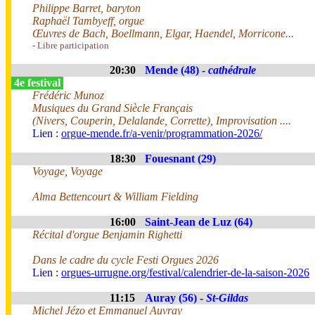
Philippe Barret, baryton
Raphaël Tambyeff, orgue
Œuvres de Bach, Boellmann, Elgar, Haendel, Morricone...
- Libre participation
20:30
Mende (48) -
cathédrale
4e festival
Frédéric Munoz
Musiques du Grand Siècle Français
(Nivers, Couperin, Delalande, Corrette), Improvisation ....
Lien :
orgue-mende.fr/a-venir/programmation-2026/
18:30
Fouesnant (29)
Voyage, Voyage
Alma Bettencourt & William Fielding
16:00
Saint-Jean de Luz (64)
Récital d'orgue Benjamin Righetti
Dans le cadre du cycle Festi Orgues 2026
Lien :
orgues-urrugne.org/festival/calendrier-de-la-saison-2026
11:15
Auray (56) -
St-Gildas
Michel Jézo et Emmanuel Auvray