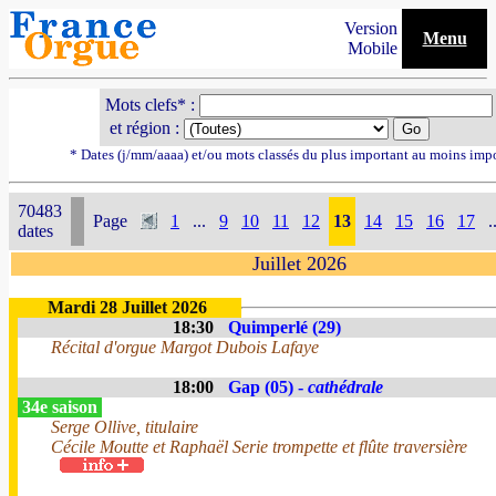
Version
Menu
Mobile
Mots clefs* :
et région :
* Dates (j/mm/aaaa) et/ou mots classés du plus important au moins imp
70483
Page
1
...
9
10
11
12
13
14
15
16
17
.
dates
Juillet 2026
Mardi 28 Juillet 2026
18:30
Quimperlé (29)
Récital d'orgue Margot Dubois Lafaye
18:00
Gap (05) -
cathédrale
34e saison
Serge Ollive, titulaire
Cécile Moutte et Raphaël Serie trompette et flûte traversière