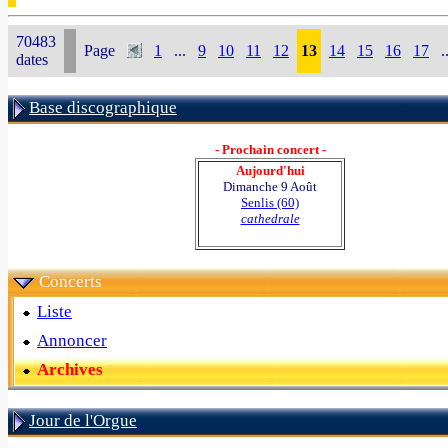
70483
Page
1
...
9
10
11
12
13
14
15
16
17
.
dates
Base discographique
- Prochain concert -
Aujourd'hui
Dimanche 9 Août
Senlis (60)
cathedrale
Concerts
Liste
Annoncer
Archives
Jour de l'Orgue