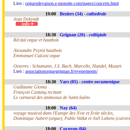
Lien :
orguesdevaison.e-monsite.com/pages/concerts.html
19:00
Beziers (34) -
cathedrale
Jean Dekyndt
18:30
Grignan (26) -
collégiale
Récital orgue et hautbois
Alexandre Peyrol hautbois
Emmanuel Culcasi orgue
Oeuvres : Schumann, J.S. Bach, Marcello, Handel, Mozart
Lien :
associationorguegrignan.fr/evenements/
18:30
Vars (05) -
centre oecumenique
Guillaume Gionta
François Castang recitant
Le carnaval des animeaux de Saint-Saëns
18:00
Nay (64)
voyage musical dans l'Europe des Xvie et Xviie siècles,
Dominique Aubert (orgue), Pablo Vallat et Joël Lahens (cuivres
18:00
Cucuron (84)