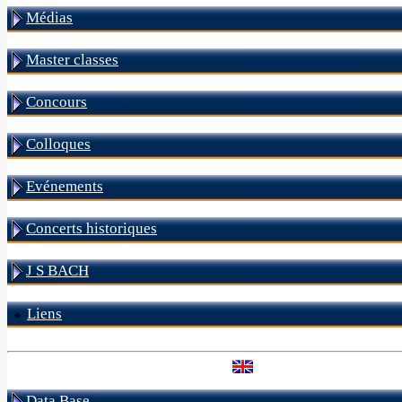
Médias
Master classes
Concours
Colloques
Evénements
Concerts historiques
J S BACH
Liens
Data Base