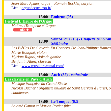
Jean-Marc Aymes, orgue – Romain Bockler, baryton
Lien :
orguedecucuron.fr/
18:00
Embrun (05)
Festival L’Heure de l’Orgue
Maîtres :Trompette et Orgue
Saint-Flour (15) -
Chapelle Du Gra
18:00
SéMinaire
Les PièCes De Clavecin En Concerts De Jean-Philippe Ramea
Marie Rouquié, violon
Myriam Rignol, viole de gambe
Benjamin Alard, clavecin
Lien :
www.musikart-cantal.com/
18:00
Auch (32) -
cathedrale
Les claviers en Pays d'Auch
Musique française du Grand-Siècle
Nicolas Bucher ( organiste titulaire de Saint Gervais à Paris), o
chanteuses
18:00
Le Touquet (62)
Salomé Gamot et Marion Pottier flûte