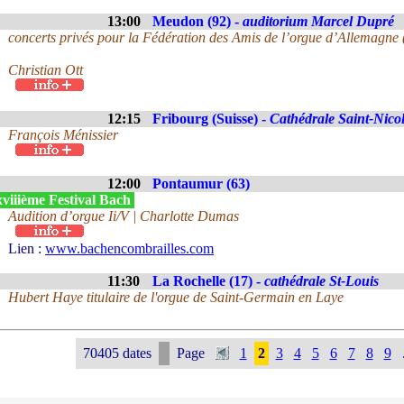
13:00
Meudon (92) -
auditorium Marcel Dupré
concerts privés pour la Fédération des Amis de l’orgue d’Allemagne
Christian Ott
12:15
Fribourg (Suisse) -
Cathédrale Saint-Nico
François Ménissier
12:00
Pontaumur (63)
viiième Festival Bach
Audition d’orgue Ii/V | Charlotte Dumas
Lien :
www.bachencombrailles.com
11:30
La Rochelle (17) -
cathédrale St-Louis
Hubert Haye titulaire de l'orgue de Saint-Germain en Laye
70405 dates
Page
1
2
3
4
5
6
7
8
9