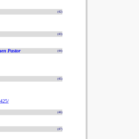
(42)
(43)
uen Pastor
(44)
(45)
4425/
(46)
(47)