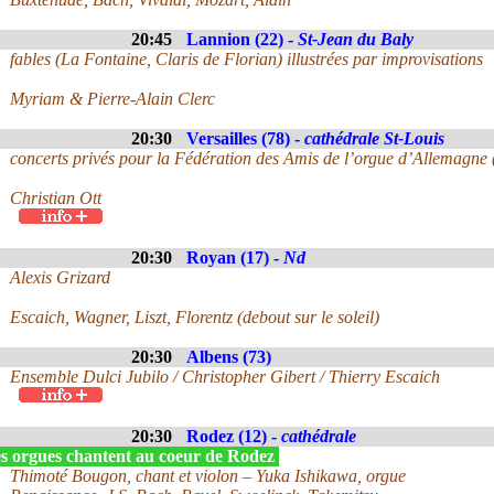
20:45
Lannion (22) -
St-Jean du Baly
fables (La Fontaine, Claris de Florian) illustrées par improvisations
Myriam & Pierre-Alain Clerc
20:30
Versailles (78) -
cathédrale St-Louis
concerts privés pour la Fédération des Amis de l’orgue d’Allemagne
Christian Ott
20:30
Royan (17) -
Nd
Alexis Grizard
Escaich, Wagner, Liszt, Florentz (debout sur le soleil)
20:30
Albens (73)
Ensemble Dulci Jubilo / Christopher Gibert / Thierry Escaich
20:30
Rodez (12) -
cathédrale
s orgues chantent au coeur de Rodez
Thimoté Bougon, chant et violon – Yuka Ishikawa, orgue