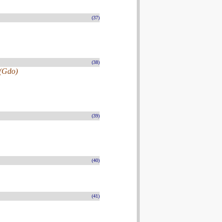
(37)
(38)
 (Gdo)
(39)
(40)
(41)