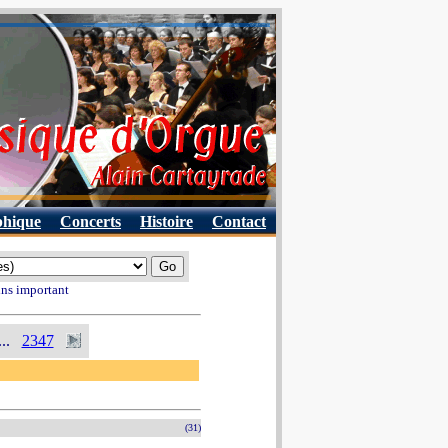
phique
Concerts
Histoire
Contact
ins important
...
2347
(31)