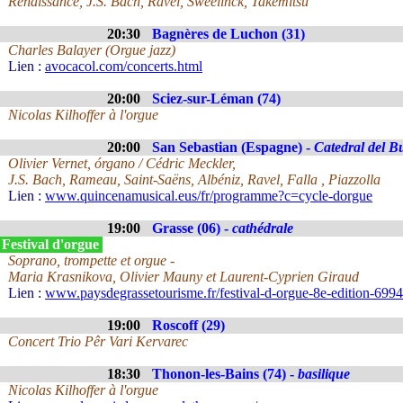
Renaissance, J.S. Bach, Ravel, Sweelinck, Takemitsu
20:30
Bagnères de Luchon (31)
Charles Balayer (Orgue jazz)
Lien :
avocacol.com/concerts.html
20:00
Sciez-sur-Léman (74)
Nicolas Kilhoffer à l'orgue
20:00
San Sebastian (Espagne) -
Catedral del B
Olivier Vernet, órgano / Cédric Meckler,
J.S. Bach, Rameau, Saint-Saëns, Albéniz, Ravel, Falla , Piazzolla
Lien :
www.quincenamusical.eus/fr/programme?c=cycle-dorgue
19:00
Grasse (06) -
cathédrale
 Festival d'orgue
Soprano, trompette et orgue -
Maria Krasnikova, Olivier Mauny et Laurent-Cyprien Giraud
Lien :
www.paysdegrassetourisme.fr/festival-d-orgue-8e-edition-699
19:00
Roscoff (29)
Concert Trio Pêr Vari Kervarec
18:30
Thonon-les-Bains (74) -
basilique
Nicolas Kilhoffer à l'orgue