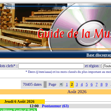
Base discogra
ots clefs* :
et région :
* Dates (j/mm/aaaa) et/ou mots classés du plus important au mo
70405 dates
Page
1
2
3
4
5
6
7
8
9
Août 2026
Jeudi 6 Août 2026
12:00
Pontaumur (63)
viiième Festival Bach