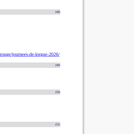
(48)
rouge/journees-de-lorgue-2026/
(49)
(50)
(51)