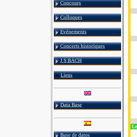
Concours
Colloques
Evénements
Concerts historiques
J S BACH
Liens
Data Base
Le
Base de datos