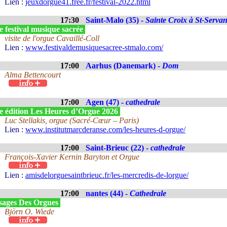
Lien :
jeuxdorgue41.free.fr/festival-2022.html
17:30
Saint-Malo (35) -
Sainte Croix à St-Serva
 festival musique sacrée
visite de l'orgue Cavaillé-Coll
Lien :
www.festivaldemusiquesacree-stmalo.com/
17:00
Aarhus (Danemark) -
Dom
Alma Bettencourt
17:00
Agen (47) -
cathedrale
e édition Les Heures d’Orgue 2026
Luc Stellakis, orgue (Sacré-Cœur – Paris)
Lien :
www.institutmarcderanse.com/les-heures-d-orgue/
17:00
Saint-Brieuc (22) -
cathedrale
François-Xavier Kernin Baryton et Orgue
Lien :
amisdelorguesaintbrieuc.fr/les-mercredis-de-lorgue/
17:00
nantes (44) -
Cathedrale
sages Des Orgues
Björn O. Wiede