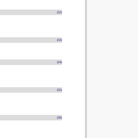
n
(52)
(53)
(54)
(55)
(56)