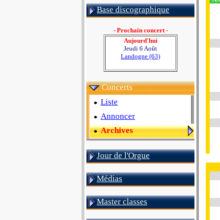
Base discographique
- Prochain concert -
Aujourd'hui
Jeudi 6 Août
Landogne (63)
Concerts
Liste
Annoncer
Archives
Jour de l'Orgue
Médias
Master classes