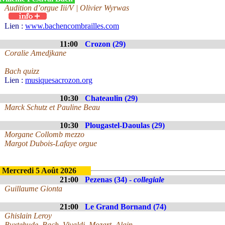
Audition d’orgue Iii/V | Olivier Wyrwas
Lien :
www.bachencombrailles.com
11:00
Crozon (29)
Coralie Amedjkane
Bach quizz
Lien :
musiquesacrozon.org
10:30
Chateaulin (29)
Marck Schutz et Pauline Beau
10:30
Plougastel-Daoulas (29)
Morgane Collomb mezzo
Margot Dubois-Lafaye orgue
Mercredi 5 Août 2026
21:00
Pezenas (34) -
collegiale
Guillaume Gionta
21:00
Le Grand Bornand (74)
Ghislain Leroy
Buxtehude, Bach, Vivaldi, Mozart, Alain