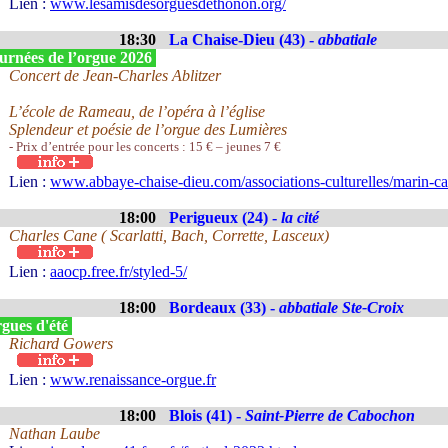
Lien :
www.lesamisdesorguesdethonon.org/
18:30
La Chaise-Dieu (43) -
abbatiale
urnées de l’orgue 2026
Concert de Jean-Charles Ablitzer
L’école de Rameau, de l’opéra à l’église
Splendeur et poésie de l’orgue des Lumières
- Prix d’entrée pour les concerts : 15 € – jeunes 7 €
Lien :
www.abbaye-chaise-dieu.com/associations-culturelles/marin-ca
18:00
Perigueux (24) -
la cité
Charles Cane ( Scarlatti, Bach, Corrette, Lasceux)
Lien :
aaocp.free.fr/styled-5/
18:00
Bordeaux (33) -
abbatiale Ste-Croix
gues d'été
Richard Gowers
Lien :
www.renaissance-orgue.fr
18:00
Blois (41) -
Saint-Pierre de Cabochon
Nathan Laube