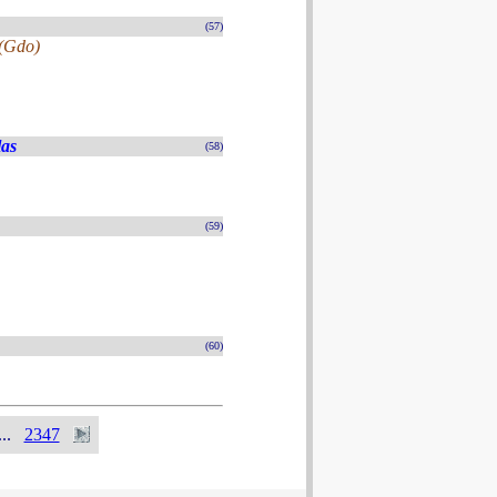
(57)
 (Gdo)
las
(58)
(59)
(60)
...
2347