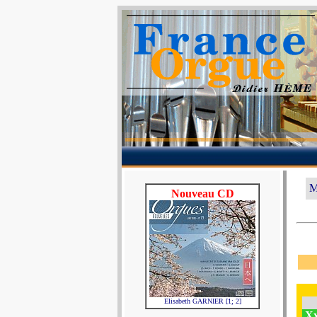
M
Nouveau CD
Elisabeth GARNIER [1; 2]
Xx