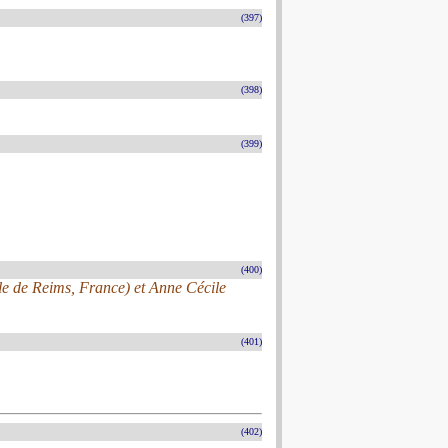
(397)
(398)
(399)
(400)
ale de Reims, France) et Anne Cécile
(401)
(402)