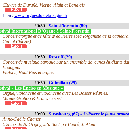
Œuvres de Duruflé, Vierne, Alain et Langlais
Lien :
www.orguesdoldebretagne.fr
20:30
Saint-Florentin (89)
tival International D’Orgue à Saint-Florentin
Concert d'orgue et de flûte avec Pierre Mea (organiste de la cathédr
Cuniot (flûtiste)
20:30
Roscoff (29)
Concert de musique baroque par un ensemble de jeunes étudiants dan
Bretagne.
Violons, Haut Bois et orgue.
20:30
Guimiliau (29)
stival « Les Enclos en Musique »
Orgue, violoncelle et violoncelle avec Les Basses Réunies.
Maude Gratton & Bruno Cocset
20:00
Strasbourg (67) -
St-Pierre le jeune protes
Anne-Gaëlle Chanon
Œuvres de N. Grigny, J.S. Bach, G.Fauré, J. Alain