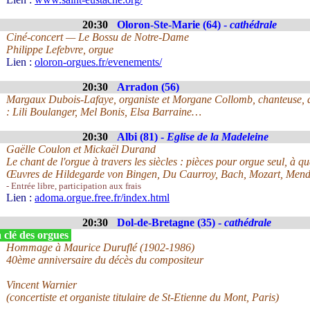
20:30
Oloron-Ste-Marie (64) -
cathédrale
Ciné-concert — Le Bossu de Notre-Dame
Philippe Lefebvre, orgue
Lien :
oloron-orgues.fr/evenements/
20:30
Arradon (56)
Margaux Dubois-Lafaye, organiste et Morgane Collomb, chanteuse, d
: Lili Boulanger, Mel Bonis, Elsa Barraine…
20:30
Albi (81) -
Eglise de la Madeleine
Gaëlle Coulon et Mickaël Durand
Le chant de l'orgue à travers les siècles : pièces pour orgue seul, à q
Œuvres de Hildegarde von Bingen, Du Caurroy, Bach, Mozart, Mend
- Entrée libre, participation aux frais
Lien :
adoma.orgue.free.fr/index.html
20:30
Dol-de-Bretagne (35) -
cathédrale
 clé des orgues
Hommage à Maurice Duruflé (1902-1986)
40ème anniversaire du décès du compositeur
Vincent Warnier
(concertiste et organiste titulaire de St-Etienne du Mont, Paris)