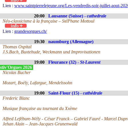
Lien :
www.saintpierrelejeune.org/Les-vendredis-soir-juillet-aout-2
20:00
Lausanne (Suisse) -
cathedrale
Néo-classicisme à la française – StéPhane Mottoul
Lien :
grandesorgues.ch/
19:30
naumburg (Allemagne)
Thomas Ospital
J.S.Bach, Buxtehude, Weckmann und Improvisationen
19:00
Fleurance (32) -
St-Laurent
stiv'Orgues 2026
Nicolas Bucher
Mozart, Boëly, Lafargue, Mendelssohn
19:00
Saint-Flour (15) -
cathédrale
Frederic Blanc
Musique française au tournant du Xxème
Alfred Lefébure-Wély - César Franck – Gabriel Fauré - Marcel Dupr
Jehan Alain – Jean-Jacques Grunenwald