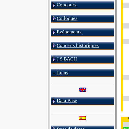
Concours
Colloques
Evénements
Concerts historiques
J S BACH
Liens
Data Base