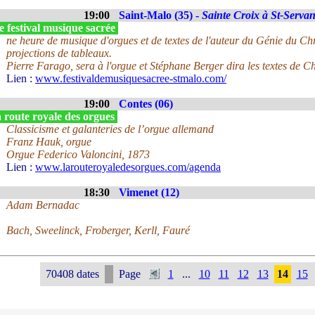
19:00
Saint-Malo (35) -
Sainte Croix à St-Serva
 festival musique sacrée
ne heure de musique d'orgues et de textes de l'auteur du Génie du Ch
projections de tableaux.
Pierre Farago, sera à l'orgue et Stéphane Berger dira les textes de 
Lien :
www.festivaldemusiquesacree-stmalo.com/
19:00
Contes (06)
 route royale des orgues
Classicisme et galanteries de l’orgue allemand
Franz Hauk, orgue
Orgue Federico Valoncini, 1873
Lien :
www.larouteroyaledesorgues.com/agenda
18:30
Vimenet (12)
Adam Bernadac
Bach, Sweelinck, Froberger, Kerll, Fauré
70408 dates
Page
1
...
10
11
12
13
14
15