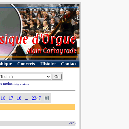
phique
Concerts
Histoire
Contact
 au moins important
16
17
18
...
2347
(391)