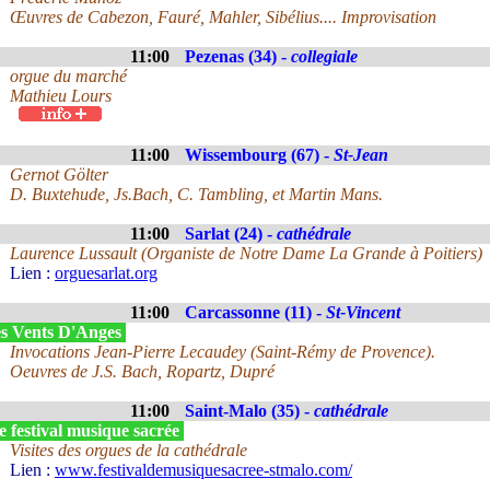
Œuvres de Cabezon, Fauré, Mahler, Sibélius.... Improvisation
11:00
Pezenas (34) -
collegiale
orgue du marché
Mathieu Lours
11:00
Wissembourg (67) -
St-Jean
Gernot Gölter
D. Buxtehude, Js.Bach, C. Tambling, et Martin Mans.
11:00
Sarlat (24) -
cathédrale
Laurence Lussault (Organiste de Notre Dame La Grande à Poitiers)
Lien :
orguesarlat.org
11:00
Carcassonne (11) -
St-Vincent
s Vents D'Anges
Invocations Jean-Pierre Lecaudey (Saint-Rémy de Provence).
Oeuvres de J.S. Bach, Ropartz, Dupré
11:00
Saint-Malo (35) -
cathédrale
 festival musique sacrée
Visites des orgues de la cathédrale
Lien :
www.festivaldemusiquesacree-stmalo.com/