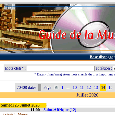
Base discogra
Mots clefs* :
et région :
* Dates (j/mm/aaaa) et/ou mots classés du plus important
70408 dates
Page
1
...
10
11
12
13
14
15
Juillet 2026
Samedi 25 Juillet 2026
11:00
Saint-Affrique (12)
Frédéric Munoz