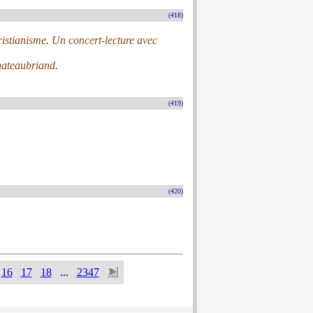
n
(418)
ristianisme. Un concert-lecture avec
Chateaubriand.
(419)
(420)
16
17
18
...
2347