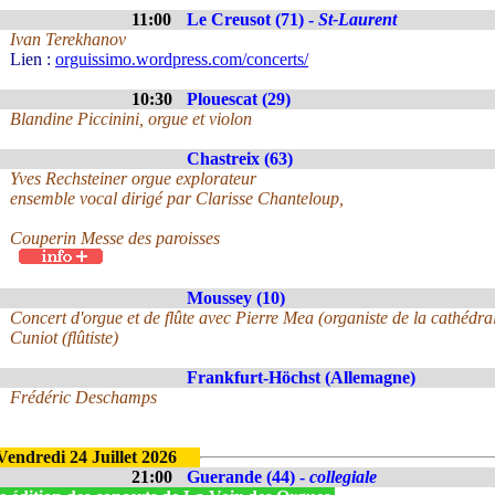
11:00
Le Creusot (71) -
St-Laurent
Ivan Terekhanov
Lien :
orguissimo.wordpress.com/concerts/
10:30
Plouescat (29)
Blandine Piccinini, orgue et violon
Chastreix (63)
Yves Rechsteiner orgue explorateur
ensemble vocal dirigé par Clarisse Chanteloup,
Couperin Messe des paroisses
Moussey (10)
Concert d'orgue et de flûte avec Pierre Mea (organiste de la cathédr
Cuniot (flûtiste)
Frankfurt-Höchst (Allemagne)
Frédéric Deschamps
Vendredi 24 Juillet 2026
21:00
Guerande (44) -
collegiale