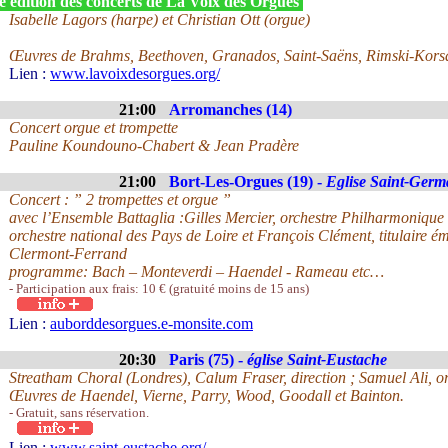
e édition des concerts de La Voix des Orgues
Isabelle Lagors (harpe) et Christian Ott (orgue)
Œuvres de Brahms, Beethoven, Granados, Saint-Saëns, Rimski-Kors
Lien :
www.lavoixdesorgues.org/
21:00
Arromanches (14)
Concert orgue et trompette
Pauline Koundouno-Chabert & Jean Pradère
21:00
Bort-Les-Orgues (19) -
Eglise Saint-Germ
Concert : ” 2 trompettes et orgue ”
avec l’Ensemble Battaglia :Gilles Mercier, orchestre Philharmoniqu
orchestre national des Pays de Loire et François Clément, titulaire ém
Clermont-Ferrand
programme: Bach – Monteverdi – Haendel - Rameau etc…
- Participation aux frais: 10 € (gratuité moins de 15 ans)
Lien :
auborddesorgues.e-monsite.com
20:30
Paris (75) -
église Saint-Eustache
Streatham Choral (Londres), Calum Fraser, direction ; Samuel Ali, o
Œuvres de Haendel, Vierne, Parry, Wood, Goodall et Bainton.
- Gratuit, sans réservation.
Lien :
www.saint-eustache.org/