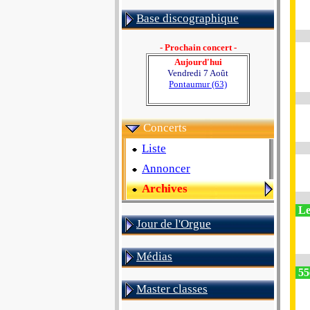
Base discographique
- Prochain concert -
Aujourd'hui
Vendredi 7 Août
Pontaumur (63)
Concerts
Liste
Annoncer
Archives
Le
Jour de l'Orgue
Médias
55e
Master classes