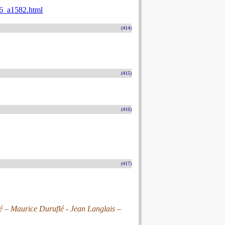
026_a1582.html
(414)
(415)
(416)
(417)
é – Maurice Duruflé - Jean Langlais –