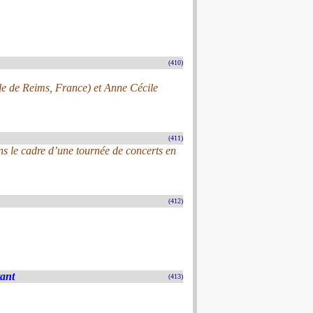
(410)
ale de Reims, France) et Anne Cécile
(411)
s le cadre d’une tournée de concerts en
(412)
tant
(413)