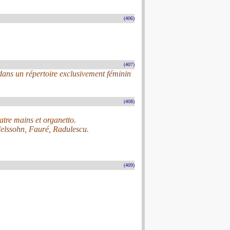
(406)
(407)
ans un répertoire exclusivement féminin
(408)
uatre mains et organetto.
elssohn, Fauré, Radulescu.
(409)