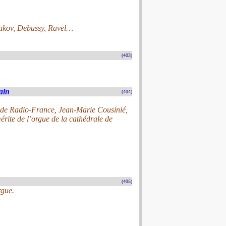
akov, Debussy, Ravel…
(403)
ain
(404)
e de Radio-France, Jean-Marie Cousinié,
érite de l’orgue de la cathédrale de
(405)
rgue.