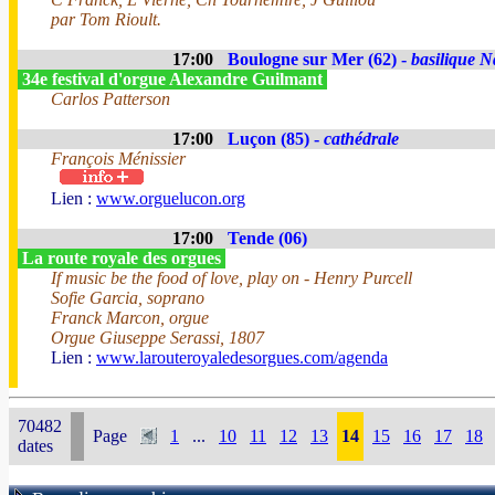
par Tom Rioult.
17:00
Boulogne sur Mer (62) -
basilique N
34e festival d'orgue Alexandre Guilmant
Carlos Patterson
17:00
Luçon (85) -
cathédrale
François Ménissier
Lien :
www.orguelucon.org
17:00
Tende (06)
La route royale des orgues
If music be the food of love, play on - Henry Purcell
Sofie Garcia, soprano
Franck Marcon, orgue
Orgue Giuseppe Serassi, 1807
Lien :
www.larouteroyaledesorgues.com/agenda
70482
Page
1
...
10
11
12
13
14
15
16
17
18
dates