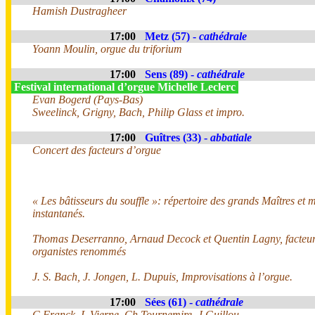
Hamish Dustragheer
17:00
Metz (57) -
cathédrale
Yoann Moulin, orgue du triforium
17:00
Sens (89) -
cathédrale
Festival international d’orgue Michelle Leclerc
Evan Bogerd (Pays-Bas)
Sweelinck, Grigny, Bach, Philip Glass et impro.
17:00
Guîtres (33) -
abbatiale
Concert des facteurs d’orgue
« Les bâtisseurs du souffle »: répertoire des grands Maîtres et m
instantanés.
Thomas Deserranno, Arnaud Decock et Quentin Lagny, facteur
organistes renommés
J. S. Bach, J. Jongen, L. Dupuis, Improvisations à l’orgue.
17:00
Sées (61) -
cathédrale
C Franck, L Vierne, Ch Tournemire, J Guillou