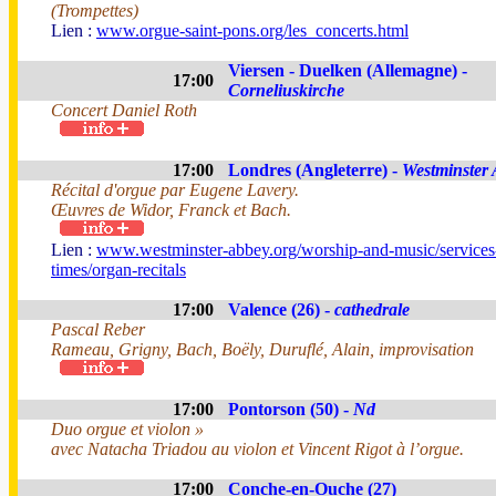
(Trompettes)
Lien :
www.orgue-saint-pons.org/les_concerts.html
Viersen - Duelken (Allemagne) -
17:00
Corneliuskirche
Concert Daniel Roth
17:00
Londres (Angleterre) -
Westminster
Récital d'orgue par Eugene Lavery.
Œuvres de Widor, Franck et Bach.
Lien :
www.westminster-abbey.org/worship-and-music/services
times/organ-recitals
17:00
Valence (26) -
cathedrale
Pascal Reber
Rameau, Grigny, Bach, Boëly, Duruflé, Alain, improvisation
17:00
Pontorson (50) -
Nd
Duo orgue et violon »
avec Natacha Triadou au violon et Vincent Rigot à l’orgue.
17:00
Conche-en-Ouche (27)