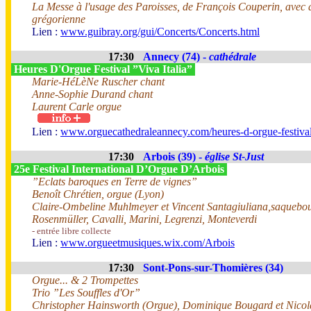
La Messe à l'usage des Paroisses, de François Couperin, avec 
grégorienne
Lien :
www.guibray.org/gui/Concerts/Concerts.html
17:30
Annecy (74) -
cathédrale
Heures D'Orgue Festival ”Viva Italia”
Marie-HéLèNe Ruscher chant
Anne-Sophie Durand chant
Laurent Carle orgue
Lien :
www.orguecathedraleannecy.com/heures-d-orgue-festiva
17:30
Arbois (39) -
église St-Just
25e Festival International D’Orgue D’Arbois
”Eclats baroques en Terre de vignes”
Benoît Chrétien, orgue (Lyon)
Claire-Ombeline Muhlmeyer et Vincent Santagiuliana,saquebou
Rosenmüller, Cavalli, Marini, Legrenzi, Monteverdi
- entrée libre collecte
Lien :
www.orgueetmusiques.wix.com/Arbois
17:30
Sont-Pons-sur-Thomières (34)
Orgue... & 2 Trompettes
Trio ”Les Souffles d'Or”
Christopher Hainsworth (Orgue), Dominique Bougard et Nico