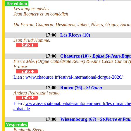
10e edition
Les langues melées
Jean Regnery et un comédien
Du Perron, Couperin, Desmarets, Julien, Nivers, Grigny, Surin
17:00
Les Riceys (10)
Jean Prud’Homme.
17:00
Chaource (10) -
Eglise St-Jean-Bapti
Pierre MéA (Orgue Cathédrale Reims) & Anne Cécile Cuniot (F
France
Lien :
www.chaource.fr/festival-international-dorgue-2026/
17:00
Rouen (76) -
St-Ouen
Andrea Pedrazzini orgue
Lien :
www.associationabbatialesaintouenrouen.fr/les-dimanche
abbatiale
17:00
Wissembourg (67) -
St-Pierre et Pau
Vesperales
Benjamin Steens