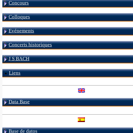
Concours
Colloques
Evénements
Concerts historiques
J S BACH
Liens
Data Base
Base de datos