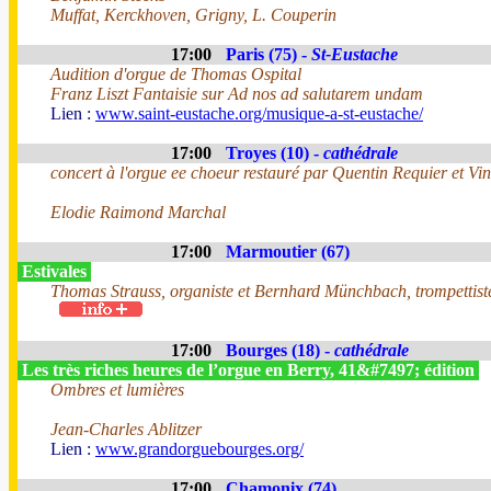
Muffat, Kerckhoven, Grigny, L. Couperin
17:00
Paris (75) -
St-Eustache
Audition d'orgue de Thomas Ospital
Franz Liszt Fantaisie sur Ad nos ad salutarem undam
Lien :
www.saint-eustache.org/musique-a-st-eustache/
17:00
Troyes (10) -
cathédrale
concert à l'orgue ee choeur restauré par Quentin Requier et Vin
Elodie Raimond Marchal
17:00
Marmoutier (67)
Estivales
Thomas Strauss, organiste et Bernhard Münchbach, trompettis
17:00
Bourges (18) -
cathédrale
Les très riches heures de l’orgue en Berry, 41&#7497; édition
Ombres et lumières
Jean-Charles Ablitzer
Lien :
www.grandorguebourges.org/
17:00
Chamonix (74)