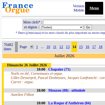
Version
Menu
Mobile
Mots clefs* :
et région :
* Dates (j/mm/aaaa) et/ou mots classés du plus important au moins imp
70482
Page
1
...
10
11
12
13
14
15
16
17
18
dates
Juillet 2026
Dimanche 26 Juillet 2026
18:00
Chapaize (71)
Noëls en été, Cornemuses et orgue.
Gilles Desserprit, Pascal Desbrosses, Jacques Lanfranchi : co
Carver : orgue.
18:00
Mouzon (08) -
abbatiale
Aurelien Fillion
18:00
La Roque d'Anthéron (84)