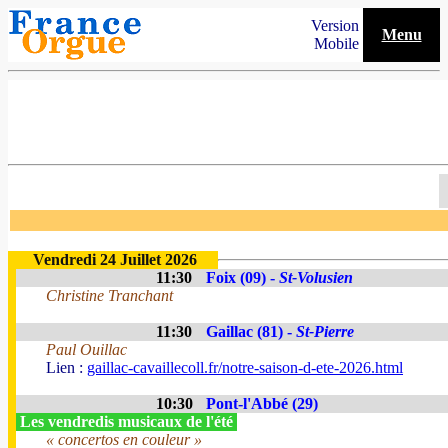
Version
Menu
Mobile
Vendredi 24 Juillet 2026
11:30
Foix (09) -
St-Volusien
Christine Tranchant
11:30
Gaillac (81) -
St-Pierre
Paul Ouillac
Lien :
gaillac-cavaillecoll.fr/notre-saison-d-ete-2026.html
10:30
Pont-l'Abbé (29)
Les vendredis musicaux de l'été
« concertos en couleur »