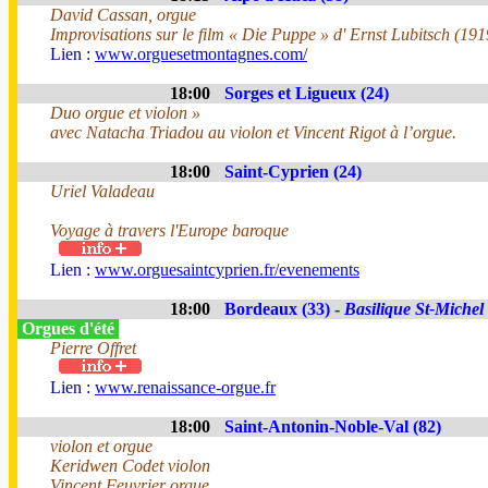
David Cassan, orgue
Improvisations sur le film « Die Puppe » d' Ernst Lubitsch (191
Lien :
www.orguesetmontagnes.com/
18:00
Sorges et Ligueux (24)
Duo orgue et violon »
avec Natacha Triadou au violon et Vincent Rigot à l’orgue.
18:00
Saint-Cyprien (24)
Uriel Valadeau
Voyage à travers l'Europe baroque
Lien :
www.orguesaintcyprien.fr/evenements
18:00
Bordeaux (33) -
Basilique St-Michel
Orgues d'été
Pierre Offret
Lien :
www.renaissance-orgue.fr
18:00
Saint-Antonin-Noble-Val (82)
violon et orgue
Keridwen Codet violon
Vincent Feuvrier orgue