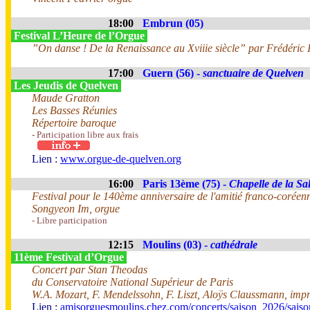
18:00
Embrun (05)
Festival L’Heure de l’Orgue
”On danse ! De la Renaissance au Xviiie siècle” par Frédéric I
17:00
Guern (56) -
sanctuaire de Quelven
Les Jeudis de Quelven
Maude Gratton
Les Basses Réunies
Répertoire baroque
- Participation libre aux frais
Lien :
www.orgue-de-quelven.org
16:00
Paris 13ème (75) -
Chapelle de la Sal
Festival pour le 140ème anniversaire de l'amitié franco-coréen
Songyeon Im, orgue
- Libre participation
12:15
Moulins (03) -
cathédrale
11ème Festival d’Orgue
Concert par Stan Theodas
du Conservatoire National Supérieur de Paris
W.A. Mozart, F. Mendelssohn, F. Liszt, Aloÿs Claussmann, impr
Lien :
amisorguesmoulins.chez.com/concerts/saison_2026/sais