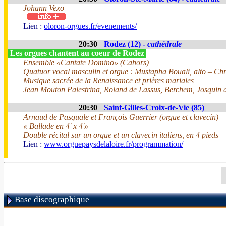
Johann Vexo
Lien :
oloron-orgues.fr/evenements/
20:30
Rodez (12) -
cathédrale
Les orgues chantent au coeur de Rodez
Ensemble «Cantate Domino» (Cahors)
Quatuor vocal masculin et orgue : Mustapha Bouali, alto – Chr
Musique sacrée de la Renaissance et prières mariales
Jean Mouton Palestrina, Roland de Lassus, Berchem, Josquin d
20:30
Saint-Gilles-Croix-de-Vie (85)
Arnaud de Pasquale et François Guerrier (orgue et clavecin)
« Ballade en 4' x 4'»
Double récital sur un orgue et un clavecin italiens, en 4 pieds
Lien :
www.orguepaysdelaloire.fr/programmation/
Base discographique