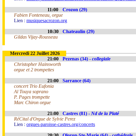
11:00
Crozon (29)
Fabien Fonteneau, orgue
Lien :
musiquesacrozon.org
10:30
Chateaulin (29)
Gildas Vijay-Rousseau
Mercredi 22 Juillet 2026
21:00
Pezenas (34) -
collegiale
Christopher Hainsworth
orgue et 2 trompettes
21:00
Sarrance (64)
concert Trio Eufonia
Al Touya soprano
P. Pages trompette
Marc Chiron orgue
21:00
Castres (81) -
Nd de la Platé
RéCital d'Orgue de Sylvie Perez
Lien :
orgues-paroisse-castres.org/concerts
20:30
Oloron-Ste-Marie (64) -
cathédrale