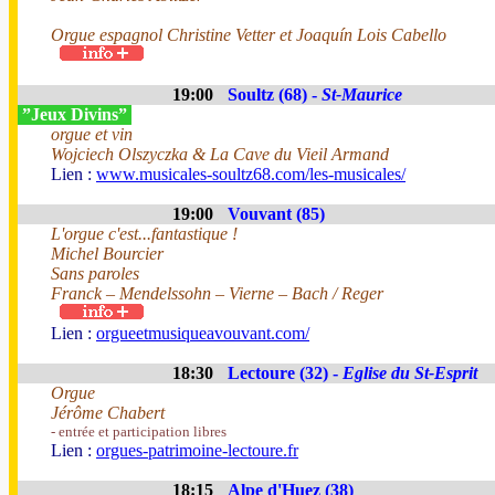
Orgue espagnol Christine Vetter et Joaquín Lois Cabello
19:00
Soultz (68) -
St-Maurice
”Jeux Divins”
orgue et vin
Wojciech Olszyczka & La Cave du Vieil Armand
Lien :
www.musicales-soultz68.com/les-musicales/
19:00
Vouvant (85)
L'orgue c'est...fantastique !
Michel Bourcier
Sans paroles
Franck – Mendelssohn – Vierne – Bach / Reger
Lien :
orgueetmusiqueavouvant.com/
18:30
Lectoure (32) -
Eglise du St-Esprit
Orgue
Jérôme Chabert
- entrée et participation libres
Lien :
orgues-patrimoine-lectoure.fr
18:15
Alpe d'Huez (38)