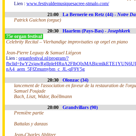
Lien :
www.festivaldemusiquesacree-stmalo.com/
21:00
La Bernerie en Retz (44) -
Notre Da
Patrick Guichon (orgue)
20:30
Haarlem (Pays-Bas) -
Josephkerk
75e organ festival
Celebrity Recital – Vierhandige improvisaties op orgel en piano
Jean-Pierre Leguay & Samuel Liégeon
Lien :
organfestival.nl/program/?
fbclid=IwY2xjawRgIlpleHRuA2FlbQIxMABicmlkETE1YUN
nA4_aem_5FfZmumybm_c_JL-qF9Y5g
20:30
Olonzac (34)
lancement de l'association en faveur de la restauration de l'org
Samuel Poujade
Bach, Liszt, Widor, Boëllmann
20:00
Grandvillars (90)
Première partie
Battalas y danzas
Jean-Charles Ablitzer