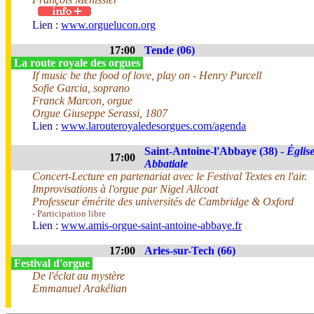
Lien :
www.orguelucon.org
17:00
Tende (06)
La route royale des orgues
If music be the food of love, play on - Henry Purcell
Sofie Garcia, soprano
Franck Marcon, orgue
Orgue Giuseppe Serassi, 1807
Lien :
www.larouteroyaledesorgues.com/agenda
Saint-Antoine-l'Abbaye (38) -
Églis
17:00
Abbatiale
Concert-Lecture en partenariat avec le Festival Textes en l'air.
Improvisations à l'orgue par Nigel Allcoat
Professeur émérite des universités de Cambridge & Oxford
- Participation libre
Lien :
www.amis-orgue-saint-antoine-abbaye.fr
17:00
Arles-sur-Tech (66)
Festival d'orgue
De l'éclat au mystère
Emmanuel Arakélian