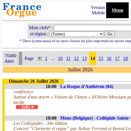
Version
Menu
Mobile
Mots clefs* :
et région :
* Dates (j/mm/aaaa) et/ou mots classés du plus important au moins imp
70480
Page
1
...
10
11
12
13
14
15
16
17
18
dates
Juillet 2026
Dimanche 26 Juillet 2026
18:00
La Roque d'Anthéron (84)
conférence
Autour d'une œuvre « Visions de l'Amen » d'Olivier Messiaen 
lacôte
18:00
Mons (Belgique) -
Collégiale Saint
Les Collégiades - 34e édition
Concert ”Clarinette et orgue” par Arthur Ferrand et Benoit Leb