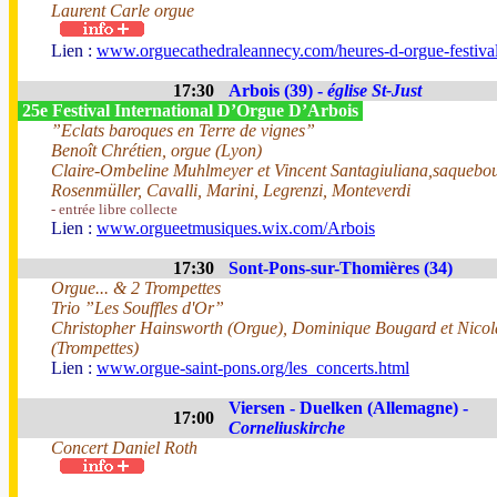
Laurent Carle orgue
Lien :
www.orguecathedraleannecy.com/heures-d-orgue-festiva
17:30
Arbois (39) -
église St-Just
25e Festival International D’Orgue D’Arbois
”Eclats baroques en Terre de vignes”
Benoît Chrétien, orgue (Lyon)
Claire-Ombeline Muhlmeyer et Vincent Santagiuliana,saquebou
Rosenmüller, Cavalli, Marini, Legrenzi, Monteverdi
- entrée libre collecte
Lien :
www.orgueetmusiques.wix.com/Arbois
17:30
Sont-Pons-sur-Thomières (34)
Orgue... & 2 Trompettes
Trio ”Les Souffles d'Or”
Christopher Hainsworth (Orgue), Dominique Bougard et Nico
(Trompettes)
Lien :
www.orgue-saint-pons.org/les_concerts.html
Viersen - Duelken (Allemagne) -
17:00
Corneliuskirche
Concert Daniel Roth