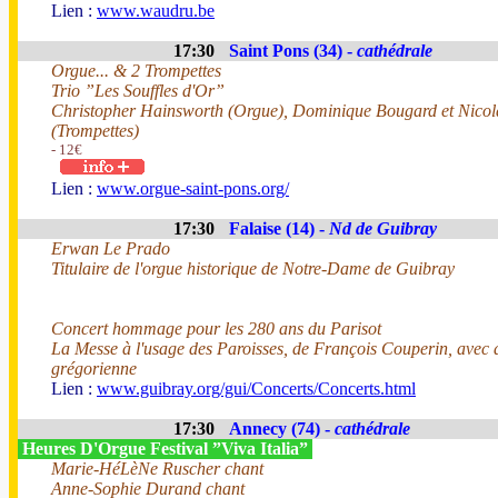
Lien :
www.waudru.be
17:30
Saint Pons (34) -
cathédrale
Orgue... & 2 Trompettes
Trio ”Les Souffles d'Or”
Christopher Hainsworth (Orgue), Dominique Bougard et Nico
(Trompettes)
- 12€
Lien :
www.orgue-saint-pons.org/
17:30
Falaise (14) -
Nd de Guibray
Erwan Le Prado
Titulaire de l'orgue historique de Notre-Dame de Guibray
Concert hommage pour les 280 ans du Parisot
La Messe à l'usage des Paroisses, de François Couperin, avec 
grégorienne
Lien :
www.guibray.org/gui/Concerts/Concerts.html
17:30
Annecy (74) -
cathédrale
Heures D'Orgue Festival ”Viva Italia”
Marie-HéLèNe Ruscher chant
Anne-Sophie Durand chant