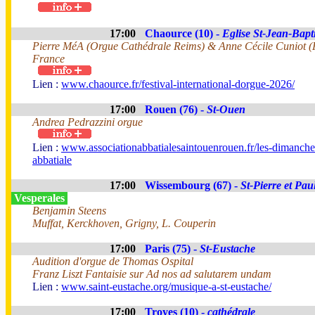
17:00
Chaource (10) -
Eglise St-Jean-Bapti
Pierre MéA (Orgue Cathédrale Reims) & Anne Cécile Cuniot (F
France
Lien :
www.chaource.fr/festival-international-dorgue-2026/
17:00
Rouen (76) -
St-Ouen
Andrea Pedrazzini orgue
Lien :
www.associationabbatialesaintouenrouen.fr/les-dimanche
abbatiale
17:00
Wissembourg (67) -
St-Pierre et Pau
Vesperales
Benjamin Steens
Muffat, Kerckhoven, Grigny, L. Couperin
17:00
Paris (75) -
St-Eustache
Audition d'orgue de Thomas Ospital
Franz Liszt Fantaisie sur Ad nos ad salutarem undam
Lien :
www.saint-eustache.org/musique-a-st-eustache/
17:00
Troyes (10) -
cathédrale