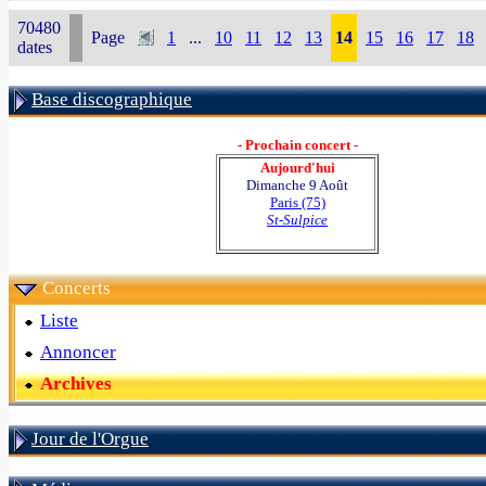
70480
Page
1
...
10
11
12
13
14
15
16
17
18
dates
Base discographique
- Prochain concert -
Aujourd'hui
Dimanche 9 Août
Paris (75)
St-Sulpice
Concerts
Liste
Annoncer
Archives
Jour de l'Orgue