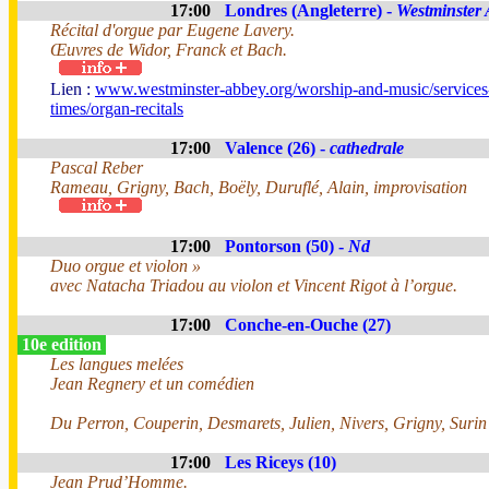
17:00
Londres (Angleterre) -
Westminster
Récital d'orgue par Eugene Lavery.
Œuvres de Widor, Franck et Bach.
Lien :
www.westminster-abbey.org/worship-and-music/services
times/organ-recitals
17:00
Valence (26) -
cathedrale
Pascal Reber
Rameau, Grigny, Bach, Boëly, Duruflé, Alain, improvisation
17:00
Pontorson (50) -
Nd
Duo orgue et violon »
avec Natacha Triadou au violon et Vincent Rigot à l’orgue.
17:00
Conche-en-Ouche (27)
10e edition
Les langues melées
Jean Regnery et un comédien
Du Perron, Couperin, Desmarets, Julien, Nivers, Grigny, Surin
17:00
Les Riceys (10)
Jean Prud’Homme.