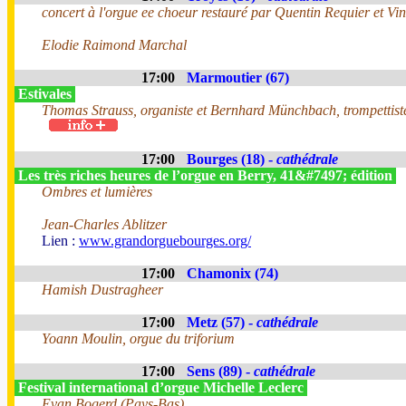
concert à l'orgue ee choeur restauré par Quentin Requier et Vin
Elodie Raimond Marchal
17:00
Marmoutier (67)
Estivales
Thomas Strauss, organiste et Bernhard Münchbach, trompettis
17:00
Bourges (18) -
cathédrale
Les très riches heures de l’orgue en Berry, 41&#7497; édition
Ombres et lumières
Jean-Charles Ablitzer
Lien :
www.grandorguebourges.org/
17:00
Chamonix (74)
Hamish Dustragheer
17:00
Metz (57) -
cathédrale
Yoann Moulin, orgue du triforium
17:00
Sens (89) -
cathédrale
Festival international d’orgue Michelle Leclerc
Evan Bogerd (Pays-Bas)