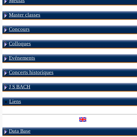
Médias
Master classes
Concours
Colloques
Evénements
Concerts historiques
J S BACH
Liens
Data Base