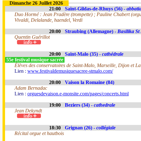
Dimanche 26 Juillet 2026
21:00
Saint-Gildas-de-Rhuys (56) -
abbatia
Duo Hormé : Jean Pradère (trompette) ; Pauline Chabert (org
Vivaldi, Delalande, haendel, Verdi
20:00
Straubing (Allemagne) -
Basilika St
Quentin Guérillot
20:00
Saint-Malo (35) -
cathédrale
55e festival musique sacrée
Élèves des conservatoires de Saint-Malo, Marseille, Dijon et La
Lien :
www.festivaldemusiquesacree-stmalo.com/
20:00
Vaison la Romaine (84)
Adam Bernadac
Lien :
orguesdevaison.e-monsite.com/pages/concerts.html
19:00
Beziers (34) -
cathedrale
Jean Dekyndt
18:30
Grignan (26) -
collégiale
Récital orgue et hautbois