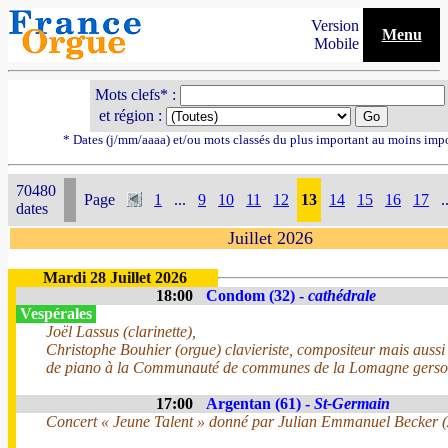
Version
Menu
Mobile
Mots clefs* :
et région :
* Dates (j/mm/aaaa) et/ou mots classés du plus important au moins imp
70480
Page
1
...
9
10
11
12
13
14
15
16
17
.
dates
Juillet 2026
Mardi 28 Juillet 2026
18:00
Condom (32) -
cathédrale
Vespérales
Joël Lassus (clarinette),
Christophe Bouhier (orgue) clavieriste, compositeur mais aussi
de piano à la Communauté de communes de la Lomagne gersoi
17:00
Argentan (61) -
St-Germain
Concert « Jeune Talent » donné par Julian Emmanuel Becker 