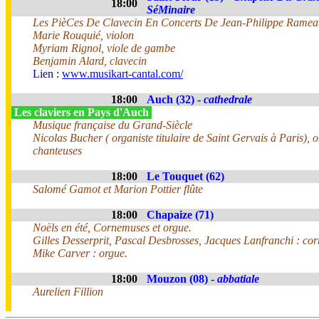
18:00
SéMinaire
Les PièCes De Clavecin En Concerts De Jean-Philippe Ramea
Marie Rouquié, violon
Myriam Rignol, viole de gambe
Benjamin Alard, clavecin
Lien :
www.musikart-cantal.com/
18:00
Auch (32) -
cathedrale
Les claviers en Pays d'Auch
Musique française du Grand-Siècle
Nicolas Bucher ( organiste titulaire de Saint Gervais à Paris), o
chanteuses
18:00
Le Touquet (62)
Salomé Gamot et Marion Pottier flûte
18:00
Chapaize (71)
Noëls en été, Cornemuses et orgue.
Gilles Desserprit, Pascal Desbrosses, Jacques Lanfranchi : co
Mike Carver : orgue.
18:00
Mouzon (08) -
abbatiale
Aurelien Fillion