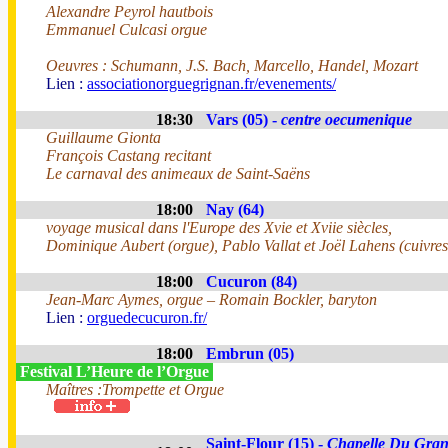
Alexandre Peyrol hautbois
Emmanuel Culcasi orgue
Oeuvres : Schumann, J.S. Bach, Marcello, Handel, Mozart
Lien :
associationorguegrignan.fr/evenements/
18:30
Vars (05) -
centre oecumenique
Guillaume Gionta
François Castang recitant
Le carnaval des animeaux de Saint-Saëns
18:00
Nay (64)
voyage musical dans l'Europe des Xvie et Xviie siècles,
Dominique Aubert (orgue), Pablo Vallat et Joël Lahens (cuivres
18:00
Cucuron (84)
Jean-Marc Aymes, orgue – Romain Bockler, baryton
Lien :
orguedecucuron.fr/
18:00
Embrun (05)
Festival L’Heure de l’Orgue
Maîtres :Trompette et Orgue
Saint-Flour (15) -
Chapelle Du Gra