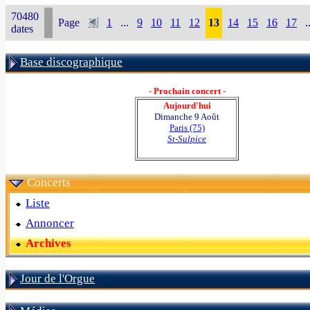
70480
Page
1
...
9
10
11
12
13
14
15
16
17
.
dates
Base discographique
- Prochain concert -
Aujourd'hui
Dimanche 9 Août
Paris (75)
St-Sulpice
Concerts
Liste
Annoncer
Archives
Jour de l'Orgue