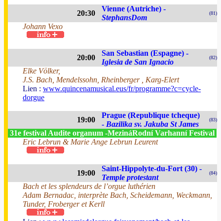
Vienne (Autriche) -
20:30
(81)
StephansDom
Johann Vexo
San Sebastian (Espagne) -
20:00
(82)
Iglesia de San Ignacio
Elke Völker,
J.S. Bach, Mendelssohn, Rheinberger , Karg-Elert
Lien :
www.quincenamusical.eus/fr/programme?c=cycle-
dorgue
Prague (Republique tcheque)
19:00
(83)
-
Bazilika sv. Jakuba St James
31e festival Audite organum -MezináRodní Varhanní Festival
Eric Lebrun & Marie Ange Lebrun Leurent
Saint-Hippolyte-du-Fort (30) -
19:00
(84)
Temple protestant
Bach et les splendeurs de l’orgue luthérien
Adam Bernadac, interprète Bach, Scheidemann, Weckmann,
Tunder, Froberger et Kerll