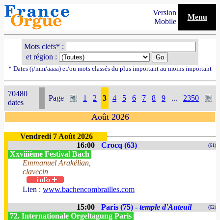
Version
Menu
Mobile
Mots clefs* :
et région :
* Dates (j/mm/aaaa) et/ou mots classés du plus important au moins important
70480
Page
1
2
3
4
5
6
7
8
9
...
2350
dates
Août 2026
Vendredi 7 Août 2026
16:00
Crocq (63)
(61)
Xxviiième Festival Bach
Emmanuel Arakélian,
clavecin
Lien :
www.bachencombrailles.com
15:00
Paris (75) -
temple d'Auteuil
(62)
72. Internationale Orgeltagung Paris