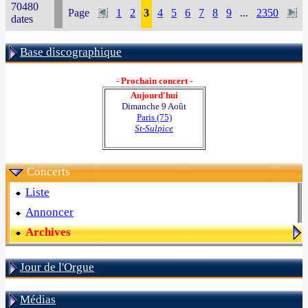
70480
Page
1
2
3
4
5
6
7
8
9
...
2350
dates
Base discographique
- Prochain concert -
Aujourd'hui
Dimanche 9 Août
Paris (75)
St-Sulpice
Concerts
Liste
Annoncer
Archives
Jour de l'Orgue
Médias