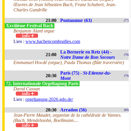
Œuvres de Jean Sébastien Bach, Franz Schubert, Jean-
Charles Gandrille
21:00
Pontaumur (63)
(77)
Xxviiième Festival Bach
Benjamin Alard orgue
Lien :
www.bachencombrailles.com
La Bernerie en Retz (44) -
21:00
(78)
Notre Dame de Bon Secours
Emmanuel Hocdé (orgue), Paula Thomas (flûte traversière)
Paris (75) -
St-Etienne-du-
20:30
(79)
Mont
72. Internationale Orgeltagung Paris
David Cassan
Lien :
orgeltagung-2026.gdo.de/
20:30
Arradon (56)
(80)
Jean-Pierre Maudet, organiste de la cathédrale de Vannes.
(Bach, Mendelssohn, Boellmann....