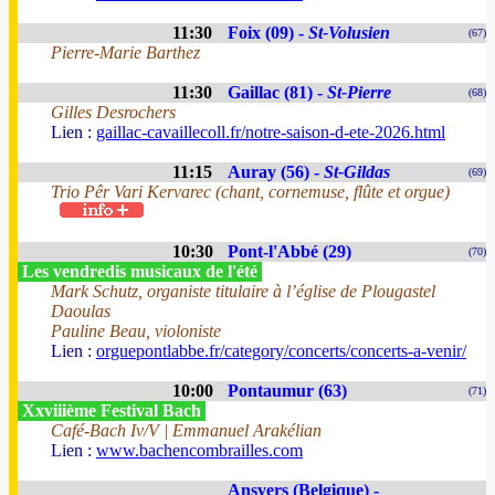
11:30
Foix (09) -
St-Volusien
(67)
Pierre-Marie Barthez
11:30
Gaillac (81) -
St-Pierre
(68)
Gilles Desrochers
Lien :
gaillac-cavaillecoll.fr/notre-saison-d-ete-2026.html
11:15
Auray (56) -
St-Gildas
(69)
Trio Pêr Vari Kervarec (chant, cornemuse, flûte et orgue)
10:30
Pont-l'Abbé (29)
(70)
Les vendredis musicaux de l'été
Mark Schutz, organiste titulaire à l’église de Plougastel
Daoulas
Pauline Beau, violoniste
Lien :
orguepontlabbe.fr/category/concerts/concerts-a-venir/
10:00
Pontaumur (63)
(71)
Xxviiième Festival Bach
Café-Bach Iv/V | Emmanuel Arakélian
Lien :
www.bachencombrailles.com
Ansvers (Belgique) -