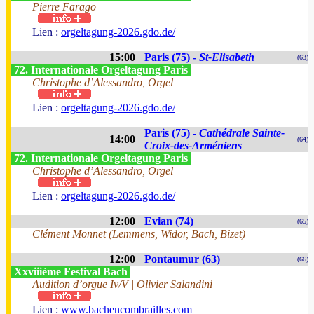
Pierre Farago
Lien :
orgeltagung-2026.gdo.de/
15:00
Paris (75) -
St-Elisabeth
(63)
72. Internationale Orgeltagung Paris
Christophe d’Alessandro, Orgel
Lien :
orgeltagung-2026.gdo.de/
Paris (75) -
Cathédrale Sainte-
14:00
(64)
Croix-des-Arméniens
72. Internationale Orgeltagung Paris
Christophe d’Alessandro, Orgel
Lien :
orgeltagung-2026.gdo.de/
12:00
Evian (74)
(65)
Clément Monnet (Lemmens, Widor, Bach, Bizet)
12:00
Pontaumur (63)
(66)
Xxviiième Festival Bach
Audition d’orgue Iv/V | Olivier Salandini
Lien :
www.bachencombrailles.com