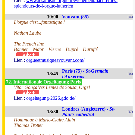
Lien :
www.lesamisdelorgue.fr/evenement/bach-et-les-
splendeurs-de-l-orgue-lutherien
19:00
Vouvant (85)
(85)
L'orgue c'est...fantastique !
Nathan Laube
The French line
Bonnet – Widor – Vierne – Dupré – Duruflé
Lien :
orgueetmusiqueavouvant.com/
Paris (75) -
St-Germain
18:45
(86)
l'Auxerrois
72. Internationale Orgeltagung Paris
Vitor Gonçalves Lemes de Sousa, Orgel
Lien :
orgeltagung-2026.gdo.de/
Londres (Angleterre) -
St-
18:30
(87)
Paul's cathedral
Hommage à Marie-Claire Alain
Thomas Trotter