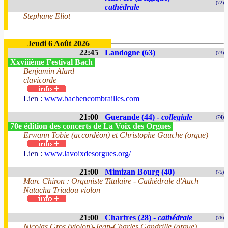
(72)
cathédrale
Stephane Eliot
Jeudi 6 Août 2026
22:45
Landogne (63)
(73)
Xxviiième Festival Bach
Benjamin Alard
clavicorde
Lien :
www.bachencombrailles.com
21:00
Guerande (44) -
collegiale
(74)
70e édition des concerts de La Voix des Orgues
Erwann Tobie (accordéon) et Christophe Gauche (orgue)
Lien :
www.lavoixdesorgues.org/
21:00
Mimizan Bourg (40)
(75)
Marc Chiron : Organiste Titulaire - Cathédrale d'Auch
Natacha Triadou violon
21:00
Chartres (28) -
cathédrale
(76)
Nicolas Gros (violon)-Jean-Charles Gandrille (orgue)