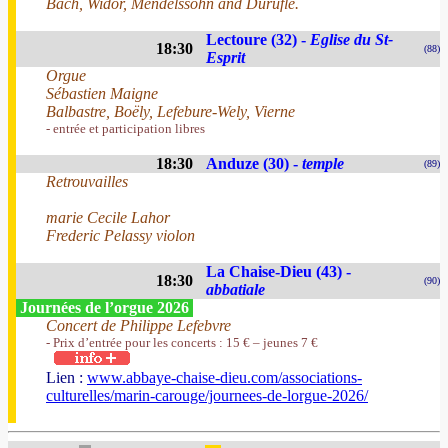
Bach, Widor, Mendelssohn and Duruflé.
Lectoure (32) -
Eglise du St-
18:30
(88)
Esprit
Orgue
Sébastien Maigne
Balbastre, Boëly, Lefebure-Wely, Vierne
- entrée et participation libres
18:30
Anduze (30) -
temple
(89)
Retrouvailles
marie Cecile Lahor
Frederic Pelassy violon
La Chaise-Dieu (43) -
18:30
(90)
abbatiale
Journées de l’orgue 2026
Concert de Philippe Lefebvre
- Prix d’entrée pour les concerts : 15 € – jeunes 7 €
Lien :
www.abbaye-chaise-dieu.com/associations-
culturelles/marin-carouge/journees-de-lorgue-2026/