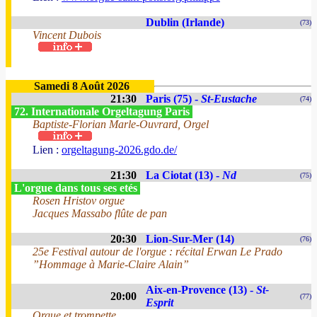
Dublin (Irlande)
(73)
Vincent Dubois
Samedi 8 Août 2026
21:30
Paris (75) -
St-Eustache
(74)
72. Internationale Orgeltagung Paris
Baptiste-Florian Marle-Ouvrard, Orgel
Lien :
orgeltagung-2026.gdo.de/
21:30
La Ciotat (13) -
Nd
(75)
L'orgue dans tous ses etés
Rosen Hristov orgue
Jacques Massabo flûte de pan
20:30
Lion-Sur-Mer (14)
(76)
25e Festival autour de l'orgue : récital Erwan Le Prado
”Hommage à Marie-Claire Alain”
Aix-en-Provence (13) -
St-
20:00
(77)
Esprit
Orgue et trompette