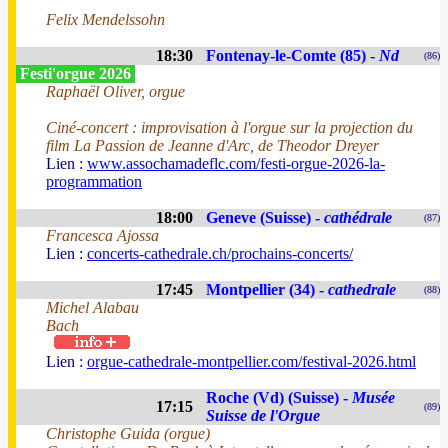
Felix Mendelssohn
18:30
Fontenay-le-Comte (85) -
Nd
(86)
Festi'orgue 2026
Raphaël Oliver, orgue
Ciné-concert : improvisation à l'orgue sur la projection du
film La Passion de Jeanne d'Arc, de Theodor Dreyer
Lien :
www.assochamadeflc.com/festi-orgue-2026-la-
programmation
18:00
Geneve (Suisse) -
cathédrale
(87)
Francesca Ajossa
Lien :
concerts-cathedrale.ch/prochains-concerts/
17:45
Montpellier (34) -
cathedrale
(88)
Michel Alabau
Bach
Lien :
orgue-cathedrale-montpellier.com/festival-2026.html
Roche (Vd) (Suisse) -
Musée
17:15
(89)
Suisse de l'Orgue
Christophe Guida (orgue)