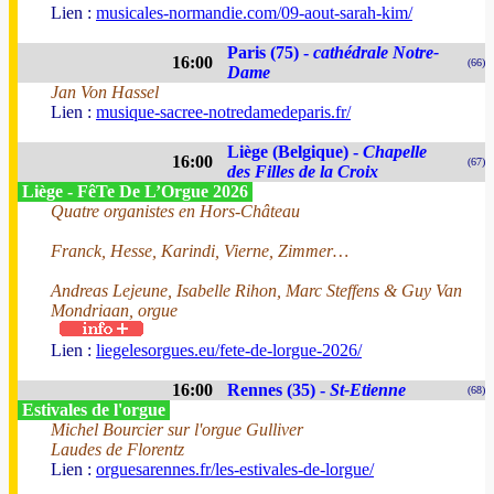
Lien :
musicales-normandie.com/09-aout-sarah-kim/
Paris (75) -
cathédrale Notre-
16:00
(66)
Dame
Jan Von Hassel
Lien :
musique-sacree-notredamedeparis.fr/
Liège (Belgique) -
Chapelle
16:00
(67)
des Filles de la Croix
Liège - FêTe De L’Orgue 2026
Quatre organistes en Hors-Château
Franck, Hesse, Karindi, Vierne, Zimmer…
Andreas Lejeune, Isabelle Rihon, Marc Steffens & Guy Van
Mondriaan, orgue
Lien :
liegelesorgues.eu/fete-de-lorgue-2026/
16:00
Rennes (35) -
St-Etienne
(68)
Estivales de l'orgue
Michel Bourcier sur l'orgue Gulliver
Laudes de Florentz
Lien :
orguesarennes.fr/les-estivales-de-lorgue/