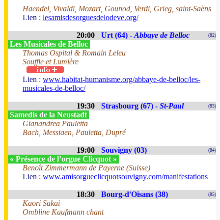
Haendel, Vivaldi, Mozart, Gounod, Verdi, Grieg, saint-Saëns
Lien :
lesamisdesorguesdelodeve.org/
20:00
Urt (64) -
Abbaye de Belloc
(82)
Les Musicales de Belloc
Thomas Ospital & Romain Leleu
Souffle et Lumière
Lien :
www.habitat-humanisme.org/abbaye-de-belloc/les-
musicales-de-belloc/
19:30
Strasbourg (67) -
St-Paul
(83)
Samedis de la Neustadt
Gianandrea Pauletta
Bach, Messiaen, Pauletta, Dupré
19:00
Souvigny (03)
(84)
« Présence de l’orgue Clicquot »
Benoît Zimmermann de Payerne (Suisse)
Lien :
www.amisorgueclicquotsouvigny.com/manifestations
18:30
Bourg-d'Oisans (38)
(85)
Kaori Sakai
Ombline Kaufmann chant