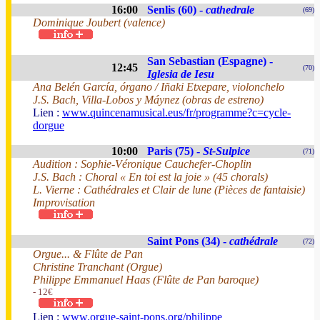
16:00
Senlis (60) -
cathedrale
(69)
Dominique Joubert (valence)
San Sebastian (Espagne) -
12:45
(70)
Iglesia de Iesu
Ana Belén García, órgano / Iñaki Etxepare, violonchelo
J.S. Bach, Villa-Lobos y Máynez (obras de estreno)
Lien :
www.quincenamusical.eus/fr/programme?c=cycle-
dorgue
10:00
Paris (75) -
St-Sulpice
(71)
Audition : Sophie-Véronique Cauchefer-Choplin
J.S. Bach : Choral « En toi est la joie » (45 chorals)
L. Vierne : Cathédrales et Clair de lune (Pièces de fantaisie)
Improvisation
Saint Pons (34) -
cathédrale
(72)
Orgue... & Flûte de Pan
Christine Tranchant (Orgue)
Philippe Emmanuel Haas (Flûte de Pan baroque)
- 12€
Lien :
www.orgue-saint-pons.org/philippe