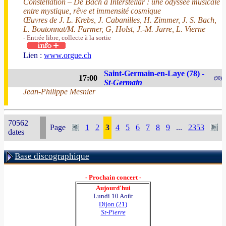
Constellation – De Bach à Interstellar : une odyssée musicale
entre mystique, rêve et immensité cosmique
Œuvres de J. L. Krebs, J. Cabanilles, H. Zimmer, J. S. Bach,
L. Boutonnat/M. Farmer, G, Holst, J.-M. Jarre, L. Vierne
- Entrée libre, collecte à la sortie
Lien :
www.orgue.ch
Saint-Germain-en-Laye (78) -
17:00
(90)
St-Germain
Jean-Philippe Mesnier
70562
Page
1
2
3
4
5
6
7
8
9
...
2353
dates
Base discographique
- Prochain concert -
Aujourd'hui
Lundi 10 Août
Dijon (21)
St-Pierre