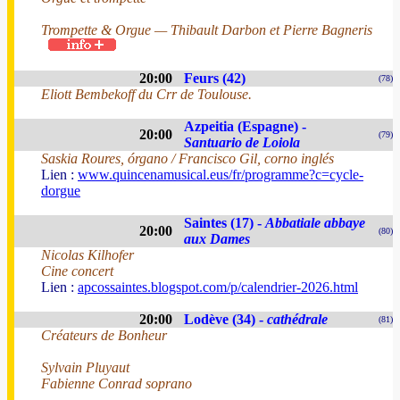
Trompette & Orgue — Thibault Darbon et Pierre Bagneris
20:00
Feurs (42)
(78)
Eliott Bembekoff du Crr de Toulouse.
Azpeitia (Espagne) -
20:00
(79)
Santuario de Loiola
Saskia Roures, órgano / Francisco Gil, corno inglés
Lien :
www.quincenamusical.eus/fr/programme?c=cycle-
dorgue
Saintes (17) -
Abbatiale abbaye
20:00
(80)
aux Dames
Nicolas Kilhofer
Cine concert
Lien :
apcossaintes.blogspot.com/p/calendrier-2026.html
20:00
Lodève (34) -
cathédrale
(81)
Créateurs de Bonheur
Sylvain Pluyaut
Fabienne Conrad soprano