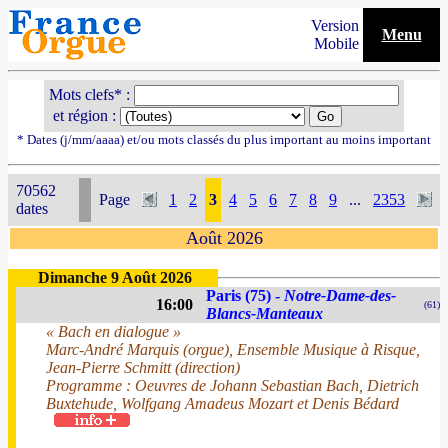
Version
Menu
Mobile
Mots clefs* :
et région :
* Dates (j/mm/aaaa) et/ou mots classés du plus important au moins important
70562
Page
1
2
3
4
5
6
7
8
9
...
2353
dates
Août 2026
Dimanche 9 Août 2026
Paris (75) -
Notre-Dame-des-
16:00
(61)
Blancs-Manteaux
« Bach en dialogue »
Marc-André Marquis (orgue), Ensemble Musique à Risque,
Jean-Pierre Schmitt (direction)
Programme : Oeuvres de Johann Sebastian Bach, Dietrich
Buxtehude, Wolfgang Amadeus Mozart et Denis Bédard