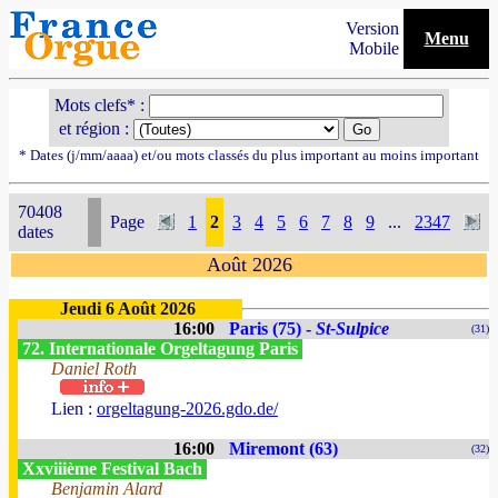
Version
Menu
Mobile
Mots clefs* :
et région :
* Dates (j/mm/aaaa) et/ou mots classés du plus important au moins important
70408
Page
1
2
3
4
5
6
7
8
9
...
2347
dates
Août 2026
Jeudi 6 Août 2026
16:00
Paris (75) -
St-Sulpice
(31)
72. Internationale Orgeltagung Paris
Daniel Roth
Lien :
orgeltagung-2026.gdo.de/
16:00
Miremont (63)
(32)
Xxviiième Festival Bach
Benjamin Alard