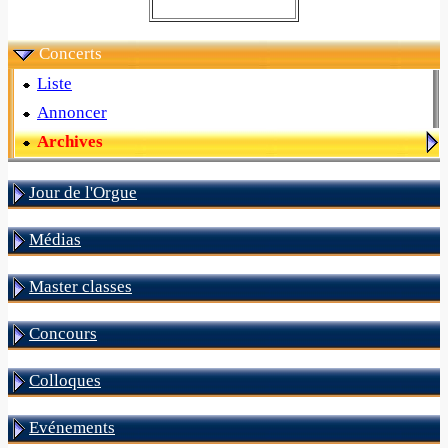
Concerts
Liste
Annoncer
Archives
Jour de l'Orgue
Médias
Master classes
Concours
Colloques
Evénements