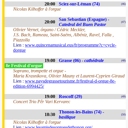
20:00
Sciez-sur-Léman (74)
(46)
Nicolas Kilhoffer à l'orgue
San Sebastian (Espagne) -
20:00
(47)
Catedral del Buen Pastor
Olivier Vernet, órgano / Cédric Meckler,
J.S. Bach, Rameau, Saint-Saëns, Albéniz, Ravel, Falla ,
Piazzolla
Lien :
www.quincenamusical.eus/fr/programme?c=cycle-
dorgue
19:00
Grasse (06) -
cathédrale
(48)
8e Festival d'orgue
Soprano, trompette et orgue -
Maria Krasnikova, Olivier Mauny et Laurent-Cyprien Giraud
Lien :
www.paysdegrassetourisme.fr/festival-d-orgue-8e-
edition-6994425/
19:00
Roscoff (29)
(49)
Concert Trio Pêr Vari Kervarec
Thonon-les-Bains (74) -
18:30
(50)
basilique
Nicolas Kilhoffer à l'orgue
Lien :
www.lesamisdesorguesdethonon.org/