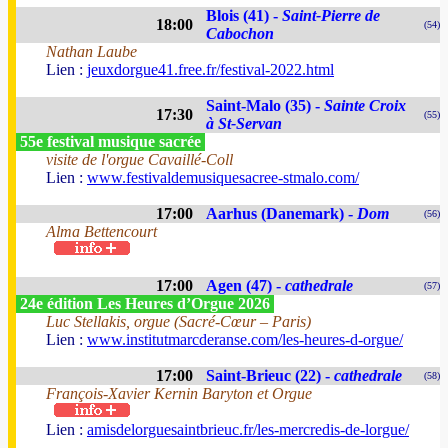
Blois (41) -
Saint-Pierre de
18:00
(54)
Cabochon
Nathan Laube
Lien :
jeuxdorgue41.free.fr/festival-2022.html
Saint-Malo (35) -
Sainte Croix
17:30
(55)
à St-Servan
55e festival musique sacrée
visite de l'orgue Cavaillé-Coll
Lien :
www.festivaldemusiquesacree-stmalo.com/
17:00
Aarhus (Danemark) -
Dom
(56)
Alma Bettencourt
17:00
Agen (47) -
cathedrale
(57)
24e édition Les Heures d’Orgue 2026
Luc Stellakis, orgue (Sacré-Cœur – Paris)
Lien :
www.institutmarcderanse.com/les-heures-d-orgue/
17:00
Saint-Brieuc (22) -
cathedrale
(58)
François-Xavier Kernin Baryton et Orgue
Lien :
amisdelorguesaintbrieuc.fr/les-mercredis-de-lorgue/