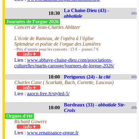
La Chaise-Dieu (43) -
18:30
(51)
abbatiale
Journées de l’orgue 2026
Concert de Jean-Charles Ablitzer
L’école de Rameau, de l’opéra à l’église
Splendeur et poésie de l’orgue des Lumières
- Prix d’entrée pour les concerts : 15 € – jeunes 7 €
Lien :
www.abbaye-chaise-dieu.com/associations-
culturelles/marin-carouge/journees-de-lorgue-2026/
18:00
Perigueux (24) -
la cité
(52)
Charles Cane ( Scarlatti, Bach, Corrette, Lasceux)
Lien :
aaocp.free.fr/styled-5/
Bordeaux (33) -
abbatiale Ste-
18:00
(53)
Croix
Orgues d'été
Richard Gowers
Lien :
www.renaissance-orgue.fr