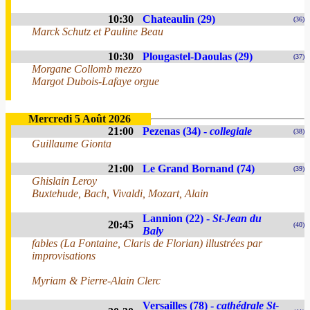
10:30
Chateaulin (29)
(36)
Marck Schutz et Pauline Beau
10:30
Plougastel-Daoulas (29)
(37)
Morgane Collomb mezzo
Margot Dubois-Lafaye orgue
Mercredi 5 Août 2026
21:00
Pezenas (34) -
collegiale
(38)
Guillaume Gionta
21:00
Le Grand Bornand (74)
(39)
Ghislain Leroy
Buxtehude, Bach, Vivaldi, Mozart, Alain
Lannion (22) -
St-Jean du
20:45
(40)
Baly
fables (La Fontaine, Claris de Florian) illustrées par
improvisations
Myriam & Pierre-Alain Clerc
Versailles (78) -
cathédrale St-