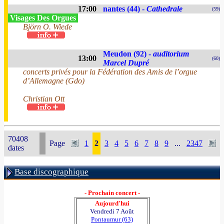
17:00
nantes (44) -
Cathedrale
(59)
Visages Des Orgues
Björn O. Wiede
Meudon (92) -
auditorium
13:00
(60)
Marcel Dupré
concerts privés pour la Fédération des Amis de l’orgue
d’Allemagne (Gdo)
Christian Ott
70408
Page
1
2
3
4
5
6
7
8
9
...
2347
dates
Base discographique
- Prochain concert -
Aujourd'hui
Vendredi 7 Août
Pontaumur (63)