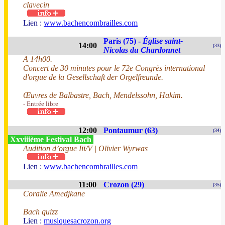
clavecin
Lien :
www.bachencombrailles.com
Paris (75) -
Église saint-
14:00
(33)
Nicolas du Chardonnet
A 14h00.
Concert de 30 minutes pour le 72e Congrès international
d'orgue de la Gesellschaft der Orgelfreunde.
Œuvres de Balbastre, Bach, Mendelssohn, Hakim.
- Entrée libre
12:00
Pontaumur (63)
(34)
Xxviiième Festival Bach
Audition d’orgue Iii/V | Olivier Wyrwas
Lien :
www.bachencombrailles.com
11:00
Crozon (29)
(35)
Coralie Amedjkane
Bach quizz
Lien :
musiquesacrozon.org