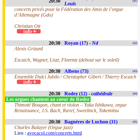
20:30
(41)
Louis
concerts privés pour la Fédération des Amis de l’orgue
d’Allemagne (Gdo)
Christian Ott
20:30
Royan (17) -
Nd
(42)
Alexis Grizard
Escaich, Wagner, Liszt, Florentz (debout sur le soleil)
20:30
Albens (73)
(43)
Ensemble Dulci Jubilo / Christopher Gibert / Thierry Escaich
20:30
Rodez (12) -
cathédrale
(44)
Les orgues chantent au coeur de Rodez
Thimoté Bougon, chant et violon – Yuka Ishikawa, orgue
Renaissance, J.S. Bach, Ravel, Sweelinck, Takemitsu
20:30
Bagnères de Luchon (31)
(45)
Charles Balayer (Orgue jazz)
Lien :
avocacol.com/concerts.html