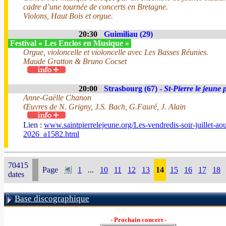
cadre d’une tournée de concerts en Bretagne.
Violons, Haut Bois et orgue.
20:30
Guimiliau (29)
Festival « Les Enclos en Musique »
Orgue, violoncelle et violoncelle avec Les Basses Réunies.
Maude Gratton & Bruno Cocset
20:00
Strasbourg (67) -
St-Pierre le jeune 
Anne-Gaëlle Chanon
Œuvres de N. Grigny, J.S. Bach, G.Fauré, J. Alain
Lien :
www.saintpierrelejeune.org/Les-vendredis-soir-juillet-aou
2026_a1582.html
70415
Page
1
...
10
11
12
13
14
15
16
17
18
dates
Base discographique
- Prochain concert -