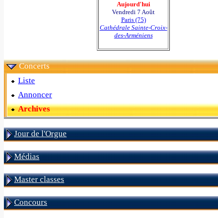
Aujourd'hui
Vendredi 7 Août
Paris (75)
Cathédrale Sainte-Croix-
des-Arméniens
Concerts
Liste
Annoncer
Archives
Jour de l'Orgue
Médias
Master classes
Concours