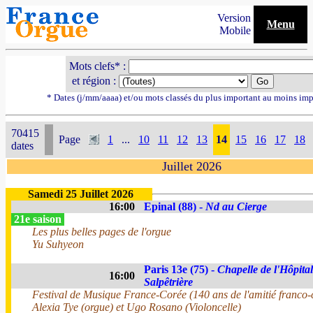
Version
Menu
Mobile
Mots clefs* :
et région :
* Dates (j/mm/aaaa) et/ou mots classés du plus important au moins imp
70415
Page
1
...
10
11
12
13
14
15
16
17
18
dates
Juillet 2026
Samedi 25 Juillet 2026
16:00
Epinal (88) -
Nd au Cierge
21e saison
Les plus belles pages de l'orgue
Yu Suhyeon
Paris 13e (75) -
Chapelle de l'Hôpital
16:00
Salpêtrière
Festival de Musique France-Corée (140 ans de l'amitié franco
Alexia Tye (orgue) et Ugo Rosano (Violoncelle)