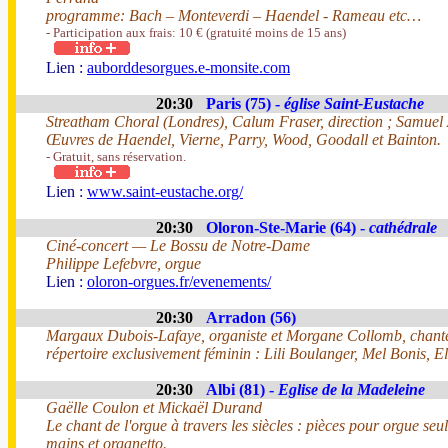
programme: Bach – Monteverdi – Haendel - Rameau etc…
- Participation aux frais: 10 € (gratuité moins de 15 ans)
Lien :
auborddesorgues.e-monsite.com
20:30
Paris (75) -
église Saint-Eustache
Streatham Choral (Londres), Calum Fraser, direction ; Samuel 
Œuvres de Haendel, Vierne, Parry, Wood, Goodall et Bainton.
- Gratuit, sans réservation.
Lien :
www.saint-eustache.org/
20:30
Oloron-Ste-Marie (64) -
cathédrale
Ciné-concert — Le Bossu de Notre-Dame
Philippe Lefebvre, orgue
Lien :
oloron-orgues.fr/evenements/
20:30
Arradon (56)
Margaux Dubois-Lafaye, organiste et Morgane Collomb, chant
répertoire exclusivement féminin : Lili Boulanger, Mel Bonis, 
20:30
Albi (81) -
Eglise de la Madeleine
Gaëlle Coulon et Mickaël Durand
Le chant de l'orgue à travers les siècles : pièces pour orgue seul
mains et organetto.