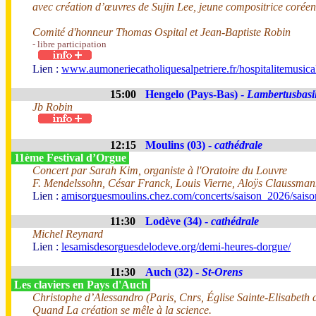
avec création d’œuvres de Sujin Lee, jeune compositrice corée
Comité d'honneur Thomas Ospital et Jean-Baptiste Robin
- libre participation
Lien :
www.aumoneriecatholiquesalpetriere.fr/hospitalitemusica
15:00
Hengelo (Pays-Bas) -
Lambertusbasil
Jb Robin
12:15
Moulins (03) -
cathédrale
11ème Festival d’Orgue
Concert par Sarah Kim, organiste à l'Oratoire du Louvre
F. Mendelssohn, César Franck, Louis Vierne, Aloÿs Claussma
Lien :
amisorguesmoulins.chez.com/concerts/saison_2026/sais
11:30
Lodève (34) -
cathédrale
Michel Reynard
Lien :
lesamisdesorguesdelodeve.org/demi-heures-dorgue/
11:30
Auch (32) -
St-Orens
Les claviers en Pays d'Auch
Christophe d’Alessandro (Paris, Cnrs, Église Sainte-Elisabeth
Quand La création se mêle à la science.