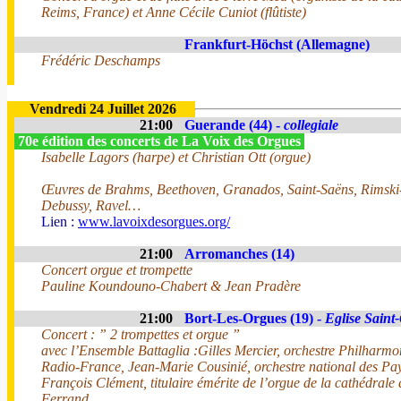
Reims, France) et Anne Cécile Cuniot (flûtiste)
Frankfurt-Höchst (Allemagne)
Frédéric Deschamps
Vendredi 24 Juillet 2026
21:00
Guerande (44) -
collegiale
70e édition des concerts de La Voix des Orgues
Isabelle Lagors (harpe) et Christian Ott (orgue)
Œuvres de Brahms, Beethoven, Granados, Saint-Saëns, Rimski
Debussy, Ravel…
Lien :
www.lavoixdesorgues.org/
21:00
Arromanches (14)
Concert orgue et trompette
Pauline Koundouno-Chabert & Jean Pradère
21:00
Bort-Les-Orgues (19) -
Eglise Saint
Concert : ” 2 trompettes et orgue ”
avec l’Ensemble Battaglia :Gilles Mercier, orchestre Philharm
Radio-France, Jean-Marie Cousinié, orchestre national des Pay
François Clément, titulaire émérite de l’orgue de la cathédrale
Ferrand