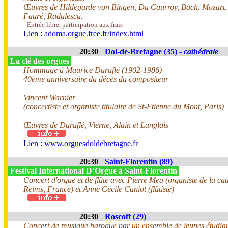
Œuvres de Hildegarde von Bingen, Du Caurroy, Bach, Mozart,
Fauré, Radulescu.
- Entrée libre, participation aux frais
Lien :
adoma.orgue.free.fr/index.html
20:30
Dol-de-Bretagne (35) -
cathédrale
La clé des orgues
Hommage à Maurice Duruflé (1902-1986)
40ème anniversaire du décès du compositeur
Vincent Warnier
(concertiste et organiste titulaire de St-Etienne du Mont, Paris)
Œuvres de Duruflé, Vierne, Alain et Langlais
Lien :
www.orguesdoldebretagne.fr
20:30
Saint-Florentin (89)
Festival International D’Orgue à Saint-Florentin
Concert d'orgue et de flûte avec Pierre Mea (organiste de la ca
Reims, France) et Anne Cécile Cuniot (flûtiste)
20:30
Roscoff (29)
Concert de musique baroque par un ensemble de jeunes étudian