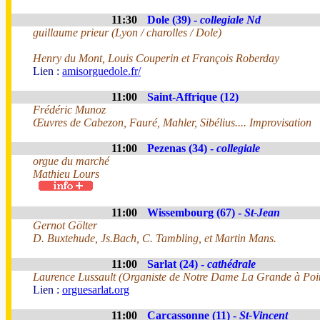
11:30
Dole (39) -
collegiale Nd
guillaume prieur (Lyon / charolles / Dole)
Henry du Mont, Louis Couperin et François Roberday
Lien :
amisorguedole.fr/
11:00
Saint-Affrique (12)
Frédéric Munoz
Œuvres de Cabezon, Fauré, Mahler, Sibélius.... Improvisation
11:00
Pezenas (34) -
collegiale
orgue du marché
Mathieu Lours
11:00
Wissembourg (67) -
St-Jean
Gernot Gölter
D. Buxtehude, Js.Bach, C. Tambling, et Martin Mans.
11:00
Sarlat (24) -
cathédrale
Laurence Lussault (Organiste de Notre Dame La Grande à Poit
Lien :
orguesarlat.org
11:00
Carcassonne (11) -
St-Vincent