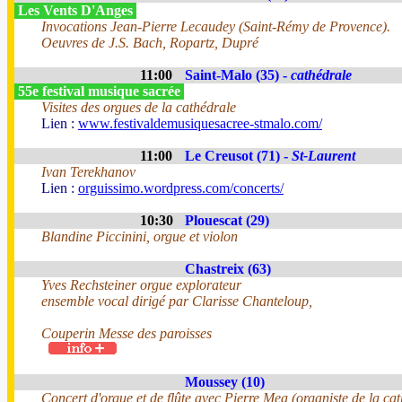
Les Vents D'Anges
Invocations Jean-Pierre Lecaudey (Saint-Rémy de Provence).
Oeuvres de J.S. Bach, Ropartz, Dupré
11:00
Saint-Malo (35) -
cathédrale
55e festival musique sacrée
Visites des orgues de la cathédrale
Lien :
www.festivaldemusiquesacree-stmalo.com/
11:00
Le Creusot (71) -
St-Laurent
Ivan Terekhanov
Lien :
orguissimo.wordpress.com/concerts/
10:30
Plouescat (29)
Blandine Piccinini, orgue et violon
Chastreix (63)
Yves Rechsteiner orgue explorateur
ensemble vocal dirigé par Clarisse Chanteloup,
Couperin Messe des paroisses
Moussey (10)
Concert d'orgue et de flûte avec Pierre Mea (organiste de la ca