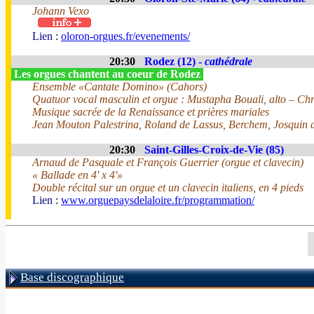
Johann Vexo
Lien :
oloron-orgues.fr/evenements/
20:30
Rodez (12) -
cathédrale
Les orgues chantent au coeur de Rodez
Ensemble «Cantate Domino» (Cahors)
Quatuor vocal masculin et orgue : Mustapha Bouali, alto – Chr
Musique sacrée de la Renaissance et prières mariales
Jean Mouton Palestrina, Roland de Lassus, Berchem, Josquin d
20:30
Saint-Gilles-Croix-de-Vie (85)
Arnaud de Pasquale et François Guerrier (orgue et clavecin)
« Ballade en 4' x 4'»
Double récital sur un orgue et un clavecin italiens, en 4 pieds
Lien :
www.orguepaysdelaloire.fr/programmation/
Base discographique