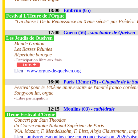
18:00
Embrun (05)
Festival L’Heure de l’Orgue
”On danse ! De la Renaissance au Xviiie siècle” par Frédéric I
17:00
Guern (56) -
sanctuaire de Quelven
Les Jeudis de Quelven
Maude Gratton
Les Basses Réunies
Répertoire baroque
- Participation libre aux frais
Lien :
www.orgue-de-quelven.org
16:00
Paris 13ème (75) -
Chapelle de la Sal
Festival pour le 140ème anniversaire de l'amitié franco-coréen
Songyeon Im, orgue
- Libre participation
12:15
Moulins (03) -
cathédrale
11ème Festival d’Orgue
Concert par Stan Theodas
du Conservatoire National Supérieur de Paris
W.A. Mozart, F. Mendelssohn, F. Liszt, Aloÿs Claussmann, impr
Lien :
amisorguesmoulins.chez.com/concerts/saison_2026/sais