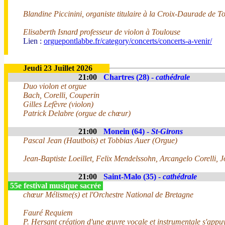
Blandine Piccinini, organiste titulaire à la Croix-Daurade de T
Elisaberth Isnard professeur de violon à Toulouse
Lien :
orguepontlabbe.fr/category/concerts/concerts-a-venir/
Jeudi 23 Juillet 2026
21:00
Chartres (28) -
cathédrale
Duo violon et orgue
Bach, Corelli, Couperin
Gilles Lefèvre (violon)
Patrick Delabre (orgue de chœur)
21:00
Monein (64) -
St-Girons
Pascal Jean (Hautbois) et Tobbias Auer (Orgue)
Jean-Baptiste Loeillet, Felix Mendelssohn, Arcangelo Corelli, 
21:00
Saint-Malo (35) -
cathédrale
55e festival musique sacrée
chœur Mélisme(s) et l'Orchestre National de Bretagne
Fauré Requiem
P. Hersant création d'une œuvre vocale et instrumentale s'appuy