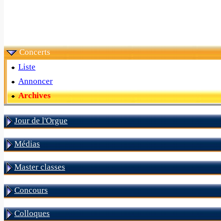
Concerts
Liste
Annoncer
Archives
Jour de l'Orgue
Médias
Master classes
Concours
Colloques