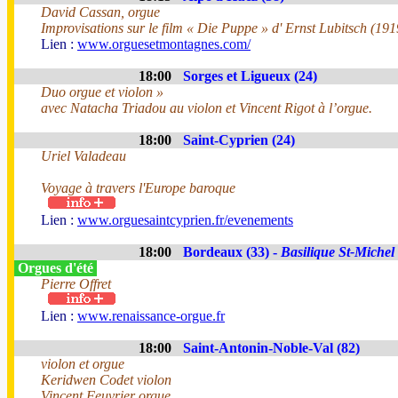
David Cassan, orgue
Improvisations sur le film « Die Puppe » d' Ernst Lubitsch (191
Lien :
www.orguesetmontagnes.com/
18:00
Sorges et Ligueux (24)
Duo orgue et violon »
avec Natacha Triadou au violon et Vincent Rigot à l’orgue.
18:00
Saint-Cyprien (24)
Uriel Valadeau
Voyage à travers l'Europe baroque
Lien :
www.orguesaintcyprien.fr/evenements
18:00
Bordeaux (33) -
Basilique St-Michel
Orgues d'été
Pierre Offret
Lien :
www.renaissance-orgue.fr
18:00
Saint-Antonin-Noble-Val (82)
violon et orgue
Keridwen Codet violon
Vincent Feuvrier orgue