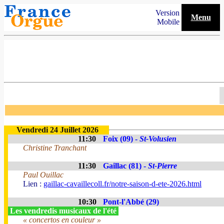
Version
Menu
Mobile
Vendredi 24 Juillet 2026
11:30
Foix (09) -
St-Volusien
Christine Tranchant
11:30
Gaillac (81) -
St-Pierre
Paul Ouillac
Lien :
gaillac-cavaillecoll.fr/notre-saison-d-ete-2026.html
10:30
Pont-l'Abbé (29)
Les vendredis musicaux de l'été
« concertos en couleur »