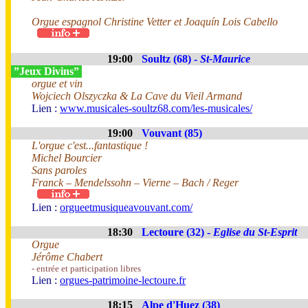
Orgue espagnol Christine Vetter et Joaquín Lois Cabello
19:00
Soultz (68) -
St-Maurice
”Jeux Divins”
orgue et vin
Wojciech Olszyczka & La Cave du Vieil Armand
Lien :
www.musicales-soultz68.com/les-musicales/
19:00
Vouvant (85)
L'orgue c'est...fantastique !
Michel Bourcier
Sans paroles
Franck – Mendelssohn – Vierne – Bach / Reger
Lien :
orgueetmusiqueavouvant.com/
18:30
Lectoure (32) -
Eglise du St-Esprit
Orgue
Jérôme Chabert
- entrée et participation libres
Lien :
orgues-patrimoine-lectoure.fr
18:15
Alpe d'Huez (38)