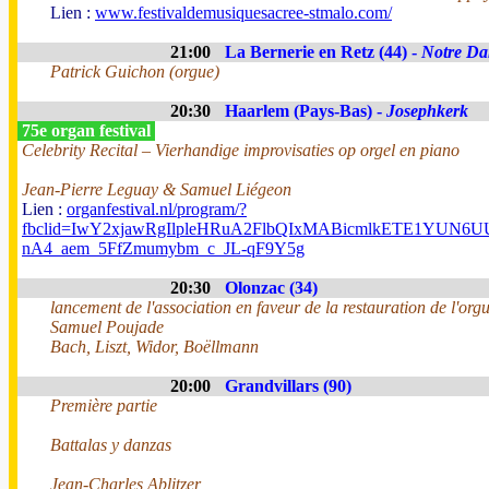
Lien :
www.festivaldemusiquesacree-stmalo.com/
21:00
La Bernerie en Retz (44) -
Notre Da
Patrick Guichon (orgue)
20:30
Haarlem (Pays-Bas) -
Josephkerk
75e organ festival
Celebrity Recital – Vierhandige improvisaties op orgel en piano
Jean-Pierre Leguay & Samuel Liégeon
Lien :
organfestival.nl/program/?
fbclid=IwY2xjawRgIlpleHRuA2FlbQIxMABicmlkETE1YUN
nA4_aem_5FfZmumybm_c_JL-qF9Y5g
20:30
Olonzac (34)
lancement de l'association en faveur de la restauration de l'org
Samuel Poujade
Bach, Liszt, Widor, Boëllmann
20:00
Grandvillars (90)
Première partie
Battalas y danzas
Jean-Charles Ablitzer