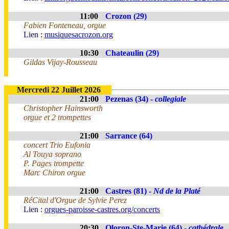
11:00
Crozon (29)
Fabien Fonteneau, orgue
Lien :
musiquesacrozon.org
10:30
Chateaulin (29)
Gildas Vijay-Rousseau
Mercredi 22 Juillet 2026
21:00
Pezenas (34) -
collegiale
Christopher Hainsworth
orgue et 2 trompettes
21:00
Sarrance (64)
concert Trio Eufonia
Al Touya soprano
P. Pages trompette
Marc Chiron orgue
21:00
Castres (81) -
Nd de la Platé
RéCital d'Orgue de Sylvie Perez
Lien :
orgues-paroisse-castres.org/concerts
20:30
Oloron-Ste-Marie (64) -
cathédrale