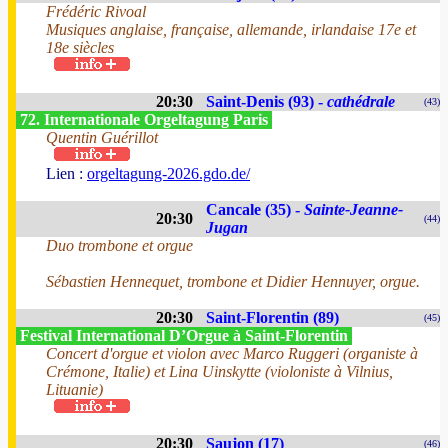
Frédéric Rivoal
Musiques anglaise, française, allemande, irlandaise 17e et
18e siècles
20:30
Saint-Denis (93) -
cathédrale
(43)
72. Internationale Orgeltagung Paris
Quentin Guérillot
Lien :
orgeltagung-2026.gdo.de/
Cancale (35) -
Sainte-Jeanne-
20:30
(44)
Jugan
Duo trombone et orgue
Sébastien Hennequet, trombone et Didier Hennuyer, orgue.
20:30
Saint-Florentin (89)
(45)
Festival International D’Orgue à Saint-Florentin
Concert d'orgue et violon avec Marco Ruggeri (organiste à
Crémone, Italie) et Lina Uinskytte (violoniste à Vilnius,
Lituanie)
20:30
Saujon (17)
(46)