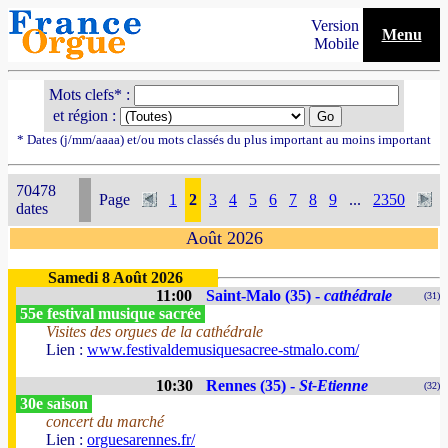
Version
Menu
Mobile
Mots clefs* :
et région :
* Dates (j/mm/aaaa) et/ou mots classés du plus important au moins important
70478
Page
1
2
3
4
5
6
7
8
9
...
2350
dates
Août 2026
Samedi 8 Août 2026
11:00
Saint-Malo (35) -
cathédrale
(31)
55e festival musique sacrée
Visites des orgues de la cathédrale
Lien :
www.festivaldemusiquesacree-stmalo.com/
10:30
Rennes (35) -
St-Etienne
(32)
30e saison
concert du marché
Lien :
orguesarennes.fr/