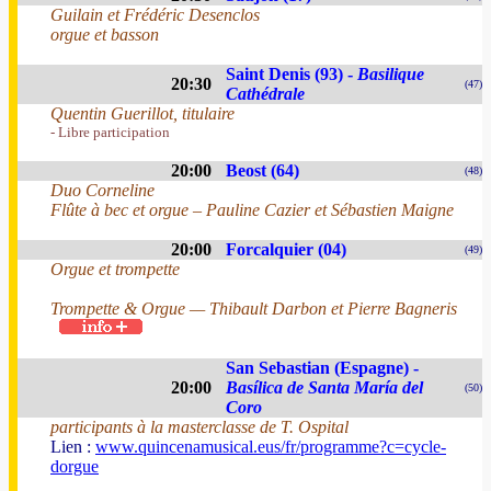
Guilain et Frédéric Desenclos
orgue et basson
Saint Denis (93) -
Basilique
20:30
(47)
Cathédrale
Quentin Guerillot, titulaire
- Libre participation
20:00
Beost (64)
(48)
Duo Corneline
Flûte à bec et orgue – Pauline Cazier et Sébastien Maigne
20:00
Forcalquier (04)
(49)
Orgue et trompette
Trompette & Orgue — Thibault Darbon et Pierre Bagneris
San Sebastian (Espagne) -
20:00
Basílica de Santa María del
(50)
Coro
participants à la masterclasse de T. Ospital
Lien :
www.quincenamusical.eus/fr/programme?c=cycle-
dorgue