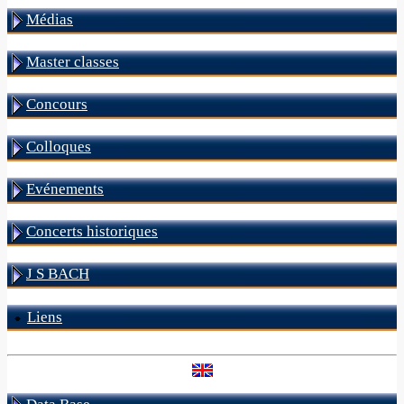
Médias
Master classes
Concours
Colloques
Evénements
Concerts historiques
J S BACH
Liens