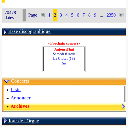
70478
Page
1
2
3
4
5
6
7
8
9
...
2350
dates
Base discographique
- Prochain concert -
Aujourd'hui
Samedi 8 Août
La Ciotat (13)
Nd
Concerts
Liste
Annoncer
Archives
Jour de l'Orgue