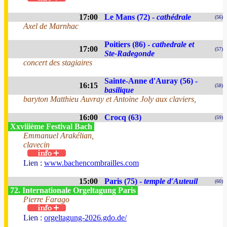
17:00
Le Mans (72) -
cathédrale
(56)
Axel de Marnhac
Poitiers (86) -
cathedrale et
17:00
(57)
Ste-Radegonde
concert des stagiaires
Sainte-Anne d'Auray (56) -
16:15
(58)
basilique
baryton Matthieu Auvray et Antoine Joly aux claviers,
16:00
Crocq (63)
(59)
Xxviiième Festival Bach
Emmanuel Arakélian,
clavecin
Lien :
www.bachencombrailles.com
15:00
Paris (75) -
temple d'Auteuil
(60)
72. Internationale Orgeltagung Paris
Pierre Farago
Lien :
orgeltagung-2026.gdo.de/