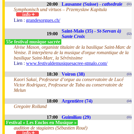
20:00
Lausanne (Suisse) -
cathedrale
(51)
Symphonisch und virtuos – Przemyslaw Kapitula
Lien :
grandesorgues.ch/
Saint-Malo (35) -
St-Servan à)
19:00
(52)
Sante Croix
55e festival musique sacrée
Alvise Mason, organiste titulaire de la basilique Saint-Marc de
Venise. Il interpètera de la musique d'orgue romantique de la
basilique Saint-Marc, la Sérénissime
Lien :
www.festivaldemusiquesacree-stmalo.com/
18:30
Voiron (38)
(53)
Kaori Sakai, Professeur d’orgue au conservatoire de Lucé
Victor Rodriguez, Professeur de Tuba au conservatoire de
Melun
18:00
Argentière (74)
(54)
Gregoire Rolland
17:00
Guimiliau (29)
(55)
Festival « Les Enclos en Musique »
audition de stagiaires (Sébastien Roué)