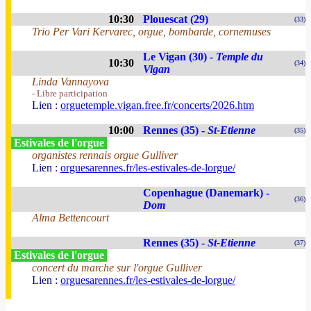
10:30
Plouescat (29)
(33)
Trio Per Vari Kervarec, orgue, bombarde, cornemuses
Le Vigan (30) -
Temple du
10:30
(34)
Vigan
Linda Vannayova
- Libre participation
Lien :
orguetemple.vigan.free.fr/concerts/2026.htm
10:00
Rennes (35) -
St-Etienne
(35)
Estivales de l'orgue
organistes rennais orgue Gulliver
Lien :
orguesarennes.fr/les-estivales-de-lorgue/
Copenhague (Danemark) -
(36)
Dom
Alma Bettencourt
Rennes (35) -
St-Etienne
(37)
Estivales de l'orgue
concert du marche sur l'orgue Gulliver
Lien :
orguesarennes.fr/les-estivales-de-lorgue/