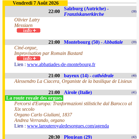
Vendredi 7 Août 2026
Salzburg (Autriche) -
22:00
(38)
Franziskanerkirche
Olivier Latry
Messiaen
21:00
Montebourg (50) -
Abbatiale
(39)
Ciné-orgue,
Improvisation par Romain Bastard
Lien :
www.abbatiades-de-montebourg.fr
21:00
bayeux (14) -
cathédrale
(40)
Alessendro La Ciacera, Organiste de la basilique de Lisieux
21:00
Airole (Italie)
(41)
La route royale des orgues
Percorsi d'Europa: Trasformazioni stilistiche dal Barocco al
Xix secolo
Organo Carlo Giuliani, 1837
Andrea Verrando, organo
Lien :
www.larouteroyaledesorgues.com/agenda
20:30
Ploujean (29)
(42)