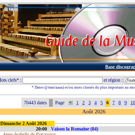
Base discogra
ots clefs* :
et région :
* Dates (j/mm/aaaa) et/ou mots classés du plus important au mo
70443 dates
Page
1
2
3
4
5
6
7
8
9
1
Août 2026
Dimanche 2 Août 2026
20:00
Vaison la Romaine (84)
Anne-Isabelle de Percevaux