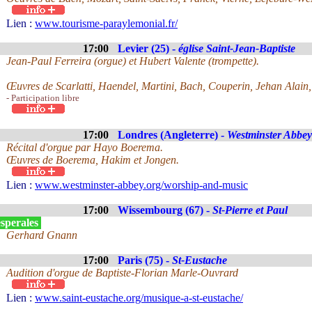
Lien :
www.tourisme-paraylemonial.fr/
17:00
Levier (25) -
église Saint-Jean-Baptiste
Jean-Paul Ferreira (orgue) et Hubert Valente (trompette).
Œuvres de Scarlatti, Haendel, Martini, Bach, Couperin, Jehan Alain
- Participation libre
17:00
Londres (Angleterre) -
Westminster Abbey
Récital d'orgue par Hayo Boerema.
Œuvres de Boerema, Hakim et Jongen.
Lien :
www.westminster-abbey.org/worship-and-music
17:00
Wissembourg (67) -
St-Pierre et Paul
sperales
Gerhard Gnann
17:00
Paris (75) -
St-Eustache
Audition d'orgue de Baptiste-Florian Marle-Ouvrard
Lien :
www.saint-eustache.org/musique-a-st-eustache/