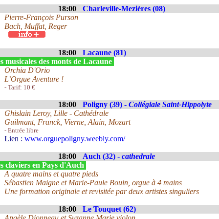
18:00
Charleville-Mezières (08)
Pierre-François Purson
Bach, Muffat, Reger
18:00
Lacaune (81)
s musicales des monts de Lacaune
Orchia D'Orio
L’Orgue Aventure !
- Tarif: 10 €
18:00
Poligny (39) -
Collégiale Saint-Hippolyte
Ghislain Leroy, Lille - Cathédrale
Guilmant, Franck, Vierne, Alain, Mozart
- Entrée libre
Lien :
www.orguepoligny.weebly.com/
18:00
Auch (32) -
cathedrale
s claviers en Pays d'Auch
A quatre mains et quatre pieds
Sébastien Maigne et Marie-Paule Bouin, orgue à 4 mains
Une formation originale et revisitée par deux artistes singuliers
18:00
Le Touquet (62)
Angèle Dionneau et Suzanne Marie violon