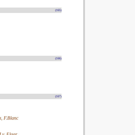
(165)
(166)
(167)
h, F.Blanc
y, Elgar.