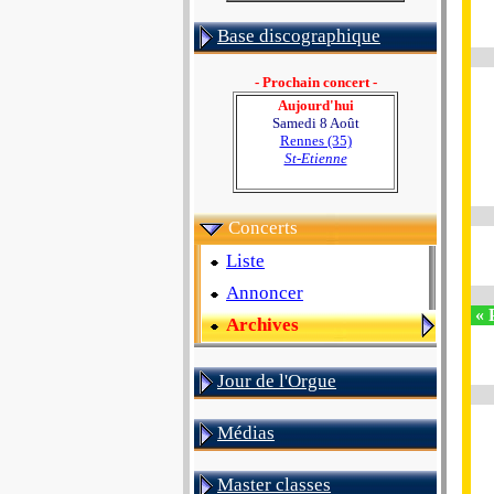
Base discographique
- Prochain concert -
Aujourd'hui
Samedi 8 Août
Rennes (35)
St-Etienne
Concerts
Liste
Annoncer
« 
Archives
Jour de l'Orgue
Médias
Master classes