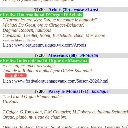
17:30
Arbois (39) -
église St-Just
e Festival International D’Orgue D’Arbois
”Harmonies croisées: l'orgue rencontre le hautbois”
Michael De Geest, orgue (Brugges-Belgique)
Dagmar Robben, hautbois
Cavazzoni, Loeillet, Böhm, Buxtehude, Bach, Morricone
- entrée libre collecte
Lien :
www.orgueetmusiques.wix.com/Arbois
17:30
Masevaux (68) -
St-Martin
e Festival international d'Orgue de Masevaux
« Les orgues aux trois visages »
Juan de la Rubia, remplacé par Olivier Salandini
Lien :
www.festivalorguemasevaux.com/Saison-2026.html
17:00
Paray-le-Monial (71) -
basilique
”Le Grand Orgue Blumenreoder
UniSons
T.Cziger, G.Torossian, E.M.Couturier, M.Dobresco, Juliana Steinbac
Orgue, piano, musique de chambre.
Oeuvres de Bach, Mozart, Saint-SaëNs, Franck, Vierne, Lefebure-WéL