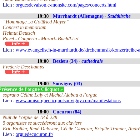
Lien :
orguesdevaison.e-monsite.com/pages/concerts.html
19:30
Murrhardt (Allemagne) -
Stadtkirche
”Hommage...à Gottfried Mayer”
Concert in memoriam
Helmut Deutsch
Ravel - Couperin - Mozart- Bach/Liszt
Lien :
www.evangelisch-in-murrhardt.de/kirchenmusik/konzertreihe-a
19:00
Beziers (34) -
cathedrale
Frederic Deschamps
19:00
Souvigny (03)
Présence de l’orgue Clicquot »
soprano Céline Laly et Michel Alabau à l’orgue
Lien :
www.amisorgueclicquotsouvigny.com/manifestations
18:00
Cucuron (84)
Nuit de l’orgue de 18 à 22h
5 organistes se succèderont aux claviers
Eric Brottier, René Delosme, Cécile Glaenzer, Brigitte Tramier, Andr
Lien :
orguedecucuron.fr/