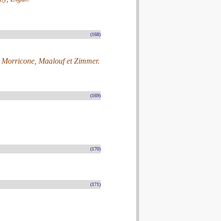
(168)
, Morricone, Maalouf et Zimmer.
(169)
(170)
(171)