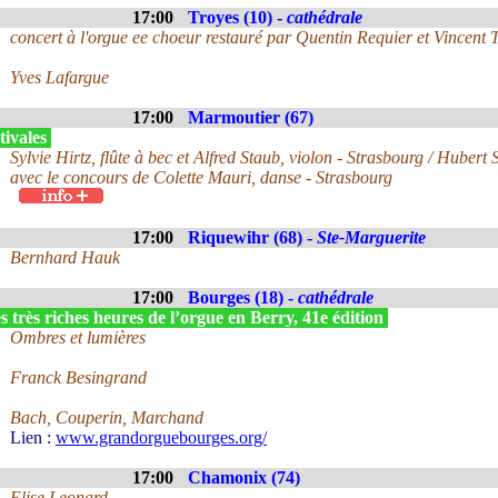
17:00
Troyes (10) -
cathédrale
concert à l'orgue ee choeur restauré par Quentin Requier et Vincent T
Yves Lafargue
17:00
Marmoutier (67)
tivales
Sylvie Hirtz, flûte à bec et Alfred Staub, violon - Strasbourg / Hubert 
avec le concours de Colette Mauri, danse - Strasbourg
17:00
Riquewihr (68) -
Ste-Marguerite
Bernhard Hauk
17:00
Bourges (18) -
cathédrale
 très riches heures de l’orgue en Berry, 41e édition
Ombres et lumières
Franck Besingrand
Bach, Couperin, Marchand
Lien :
www.grandorguebourges.org/
17:00
Chamonix (74)
Elise Leonard