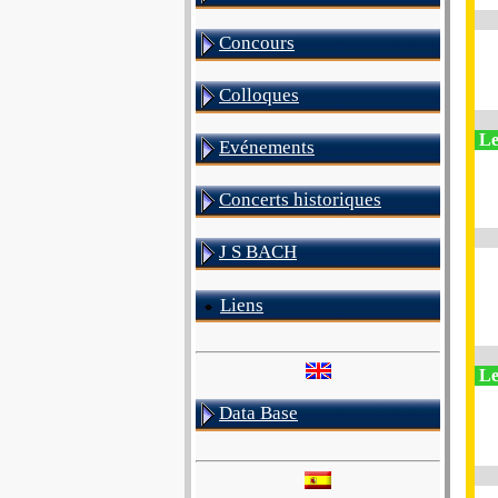
Concours
Colloques
Le
Evénements
Concerts historiques
J S BACH
Liens
Le
Data Base