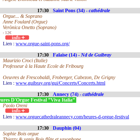
17:30
Saint Pons (34) -
cathédrale
Orgue... & Soprano
Anne Foulard (Orgue)
Verònica Onetto (Soprano)
- 12€
Lien :
www.orgue-saint-pons.org/
17:30
Falaise (14) -
Nd de Guibray
Maurizio Croci (Italie)
Professeur à la Haute Ecole de Fribourg
Oeuvres de Frescobaldi, Froberger, Cabezon, De Grigny
Lien :
www.guibray.org/gui/Concerts/Concerts.html
17:30
Annecy (74) -
cathédrale
ures D'Orgue Festival ”Viva Italia”
Paolo Oreni
Lien :
www.orguecathedraleannecy.com/heures-d-orgue-festival
17:30
Dauphin (04)
Sophie Bois orgue
Thierry & yanis Bois flûte et saxophone