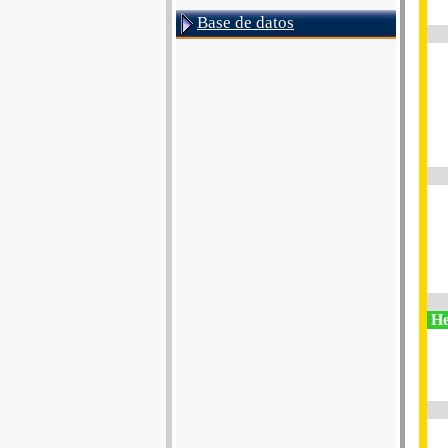
Base de datos
He