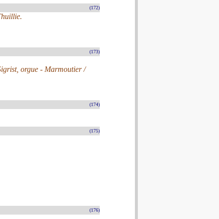
(172)
huillie.
(173)
Sigrist, orgue - Marmoutier /
(174)
(175)
(176)