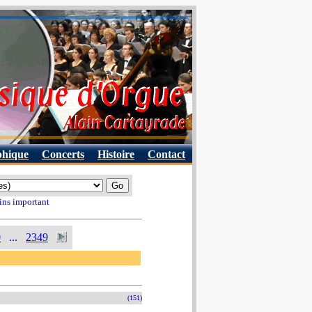
phique
Concerts
Histoire
Contact
ins important
0
...
2349
(151)