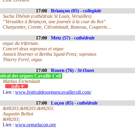
17:00
Briançon (05) -
collegiale
Sacha Dhénin (cathédrale St Louis, Versailles)
”Versailles à Briançon, une journée à la cour du Roi”
Charpentier, Corette, Clérambault, Rameau, Couperin...
17:00
Metz (57) -
cathédrale
orgue du triforium.
Concert deux sopranos et orgue
Annick Hoerner et Bertha Sgard-Perez, sopranos
Thierry Ferré, orgue
17:00
Rouen (76) -
St-Ouen
tival des orgues Cavaillé-Coll
Markus Eichenlaub
Lien :
www.festivaldesorguescavaillecoll.com/
17:00
Luçon (85) -
cathédrale
&#8203;&#8203;&#8203;
Augustin Belliot
&#8203;
Lien :
www.orguelucon.org