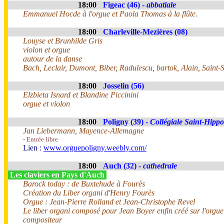
18:00
Figeac (46) -
abbatiale
Emmanuel Hocde à l'orgue et Paola Thomas à la flûte.
18:00
Charleville-Mezières (08)
Louyse et Brunhilde Gris
violon et orgue
autour de la danse
Bach, Leclair, Dumont, Biber, Radulescu, bartok, Alain, Saint-
18:00
Josselin (56)
Elzbieta Isnard et Blandine Piccinini
orgue et violon
18:00
Poligny (39) -
Collégiale Saint-Hippo
Jan Liebermann, Mayence-Allemagne
- Entrée libre
Lien :
www.orguepoligny.weebly.com/
18:00
Auch (32) -
cathedrale
Les claviers en Pays d'Auch
Barock today : de Buxtehude à Fourès
Création du Liber organi d'Henry Fourès
Orgue : Jean-Pierre Rolland et Jean-Christophe Revel
Le liber organi composé pour Jean Boyer enfin créé sur l'orgue
compositeur