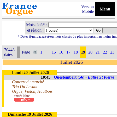
Version
Menu
Mobile
Mots clefs* :
et région :
* Dates (j/mm/aaaa) et/ou mots classés du plus important au moins im
70443
Page
1
...
15
16
17
18
19
20
21
22
23
dates
Juillet 2026
Lundi 20 Juillet 2026
10:45
Questembert (56) -
Eglise St Pierre
Concert du marché
Trio Du Levant
Orgue, Violon, Hautbois
- entrée libre
Dimanche 19 Juillet 2026