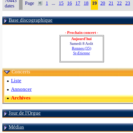
70443
Page
1
...
15
16
17
18
19
20
21
22
23
dates
Base discographique
- Prochain concert -
Aujourd'hui
Samedi 8 Août
Rennes (35)
St-Etienne
Concerts
Liste
Annoncer
Archives
Jour de l'Orgue
Médias