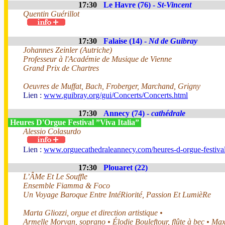
17:30
Le Havre (76) -
St-Vincent
Quentin Guérillot
17:30
Falaise (14) -
Nd de Guibray
Johannes Zeinler (Autriche)
Professeur à l'Académie de Musique de Vienne
Grand Prix de Chartres
Oeuvres de Muffat, Bach, Froberger, Marchand, Grigny
Lien :
www.guibray.org/gui/Concerts/Concerts.html
17:30
Annecy (74) -
cathédrale
Heures D'Orgue Festival ”Viva Italia”
Alessio Colasurdo
Lien :
www.orguecathedraleannecy.com/heures-d-orgue-festiva
17:30
Plouaret (22)
L’ÂMe Et Le Souffle
Ensemble Fiamma & Foco
Un Voyage Baroque Entre IntéRiorité, Passion Et LumièRe
Marta Gliozzi, orgue et direction artistique •
Armelle Morvan, soprano • Élodie Bouleftour, flûte à bec • Ma