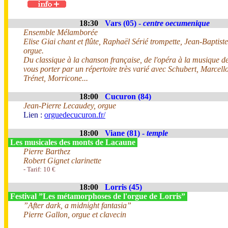
18:30
Vars (05) -
centre oecumenique
Ensemble Mélamborée
Elise Giai chant et flûte, Raphaël Sérié trompette, Jean-Baptist
orgue.
Du classique à la chanson française, de l'opéra à la musique de 
vous porter par un répertoire très varié avec Schubert, Marcel
Trénet, Morricone...
18:00
Cucuron (84)
Jean-Pierre Lecaudey, orgue
Lien :
orguedecucuron.fr/
18:00
Viane (81) -
temple
Les musicales des monts de Lacaune
Pierre Barthez
Robert Gignet clarinette
- Tarif: 10 €
18:00
Lorris (45)
Festival ”Les métamorphoses de l'orgue de Lorris”
”After dark, a midnight fantasia”
Pierre Gallon, orgue et clavecin