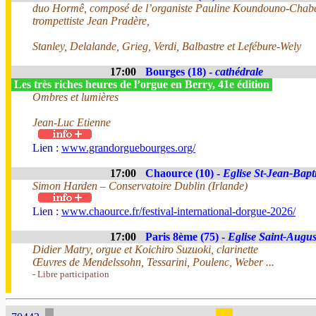
duo Hormê, composé de l’organiste Pauline Koundouno-Chabe
trompettiste Jean Pradère,
Stanley, Delalande, Grieg, Verdi, Balbastre et Lefébure-Wely
17:00
Bourges (18) -
cathédrale
Les très riches heures de l’orgue en Berry, 41e édition
Ombres et lumières
Jean-Luc Etienne
Lien :
www.grandorguebourges.org/
17:00
Chaource (10) -
Eglise St-Jean-Bapti
Simon Harden – Conservatoire Dublin (Irlande)
Lien :
www.chaource.fr/festival-international-dorgue-2026/
17:00
Paris 8ème (75) -
Eglise Saint-Augus
Didier Matry, orgue et Koichiro Suzuoki, clarinette
Œuvres de Mendelssohn, Tessarini, Poulenc, Weber ...
- Libre participation