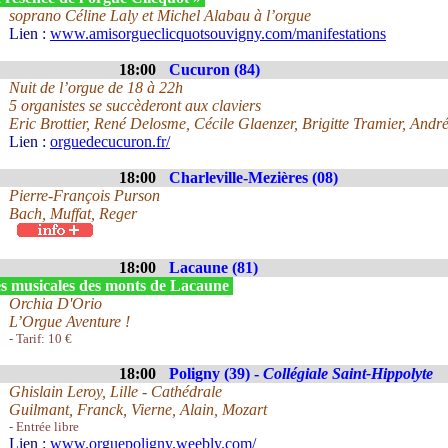
soprano Céline Laly et Michel Alabau à l’orgue
Lien :
www.amisorgueclicquotsouvigny.com/manifestations
18:00
Cucuron (84)
Nuit de l’orgue de 18 à 22h
5 organistes se succèderont aux claviers
Eric Brottier, René Delosme, Cécile Glaenzer, Brigitte Tramier, Andr
Lien :
orguedecucuron.fr/
18:00
Charleville-Mezières (08)
Pierre-François Purson
Bach, Muffat, Reger
18:00
Lacaune (81)
s musicales des monts de Lacaune
Orchia D'Orio
L’Orgue Aventure !
- Tarif: 10 €
18:00
Poligny (39) -
Collégiale Saint-Hippolyte
Ghislain Leroy, Lille - Cathédrale
Guilmant, Franck, Vierne, Alain, Mozart
- Entrée libre
Lien :
www.orguepoligny.weebly.com/