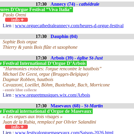
17:30
Annecy (74) -
cathédrale
ures D'Orgue Festival ”Viva Italia”
Paolo Oreni
Lien :
www.orguecathedraleannecy.com/heures-d-orgue-festival
17:30
Dauphin (04)
Sophie Bois orgue
Thierry & yanis Bois flûte et saxophone
17:30
Arbois (39) -
église St-Just
e Festival International D’Orgue D’Arbois
”Harmonies croisées: l'orgue rencontre le hautbois”
Michael De Geest, orgue (Brugges-Belgique)
Dagmar Robben, hautbois
Cavazzoni, Loeillet, Böhm, Buxtehude, Bach, Morricone
- entrée libre collecte
Lien :
www.orgueetmusiques.wix.com/Arbois
17:30
Masevaux (68) -
St-Martin
e Festival international d'Orgue de Masevaux
« Les orgues aux trois visages »
Juan de la Rubia, remplacé par Olivier Salandini
Lien :
www.festivalorguemasevaux.com/Saison-2026.html