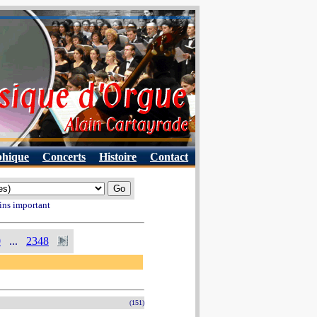
phique
Concerts
Histoire
Contact
ins important
0
...
2348
(151)