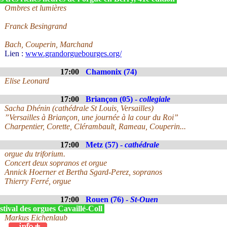
Ombres et lumières
Franck Besingrand
Bach, Couperin, Marchand
Lien :
www.grandorguebourges.org/
17:00
Chamonix (74)
Elise Leonard
17:00
Briançon (05) -
collegiale
Sacha Dhénin (cathédrale St Louis, Versailles)
”Versailles à Briançon, une journée à la cour du Roi”
Charpentier, Corette, Clérambault, Rameau, Couperin...
17:00
Metz (57) -
cathédrale
orgue du triforium.
Concert deux sopranos et orgue
Annick Hoerner et Bertha Sgard-Perez, sopranos
Thierry Ferré, orgue
17:00
Rouen (76) -
St-Ouen
tival des orgues Cavaillé-Coll
Markus Eichenlaub