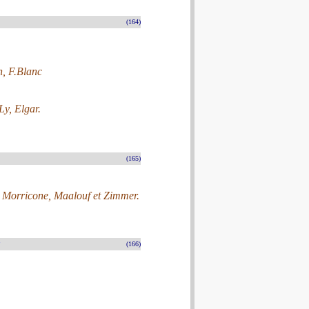
(164)
h, F.Blanc
y, Elgar.
(165)
, Morricone, Maalouf et Zimmer.
(166)