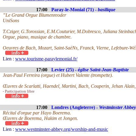
17:00
Paray-le-Monial (71) -
basilique
”Le Grand Orgue Blumenreoder
UniSons
T.Cziger, G.Torossian, E.M.Couturier, M.Dobresco, Juliana Steinbac
Orgue, piano, musique de chambre.
Oeuvres de Bach, Mozart, Saint-SaëNs, Franck, Vierne, Lefebure-WéL
Lien :
www.tourisme-paraylemonial.fr/
17:00
Levier (25) -
église Saint-Jean-Baptiste
Jean-Paul Ferreira (orgue) et Hubert Valente (trompette).
Œuvres de Scarlatti, Haendel, Martini, Bach, Couperin, Jehan Alain
- Participation libre
17:00
Londres (Angleterre) -
Westminster Abbey
Récital d'orgue par Hayo Boerema.
Œuvres de Boerema, Hakim et Jongen.
Lien :
www.westminster-abbey.org/worship-and-music