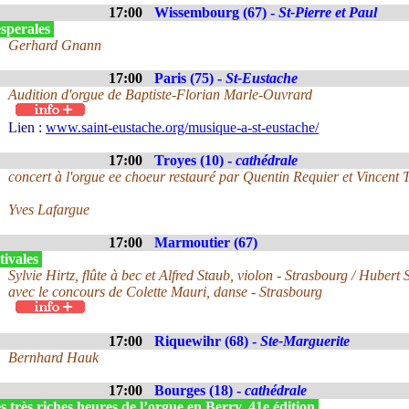
17:00
Wissembourg (67) -
St-Pierre et Paul
sperales
Gerhard Gnann
17:00
Paris (75) -
St-Eustache
Audition d'orgue de Baptiste-Florian Marle-Ouvrard
Lien :
www.saint-eustache.org/musique-a-st-eustache/
17:00
Troyes (10) -
cathédrale
concert à l'orgue ee choeur restauré par Quentin Requier et Vincent T
Yves Lafargue
17:00
Marmoutier (67)
tivales
Sylvie Hirtz, flûte à bec et Alfred Staub, violon - Strasbourg / Hubert 
avec le concours de Colette Mauri, danse - Strasbourg
17:00
Riquewihr (68) -
Ste-Marguerite
Bernhard Hauk
17:00
Bourges (18) -
cathédrale
 très riches heures de l’orgue en Berry, 41e édition