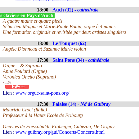
18:00
Auch (32) -
cathedrale
s claviers en Pays d'Auch
A quatre mains et quatre pieds
Sébastien Maigne et Marie-Paule Bouin, orgue à 4 mains
Une formation originale et revisitée par deux artistes singuliers
18:00
Le Touquet (62)
Angèle Dionneau et Suzanne Marie violon
17:30
Saint Pons (34) -
cathédrale
Orgue... & Soprano
Anne Foulard (Orgue)
Verònica Onetto (Soprano)
- 12€
Lien :
www.orgue-saint-pons.org/
17:30
Falaise (14) -
Nd de Guibray
Maurizio Croci (Italie)
Professeur à la Haute Ecole de Fribourg
Oeuvres de Frescobaldi, Froberger, Cabezon, De Grigny
Lien :
www.guibray.org/gui/Concerts/Concerts.html