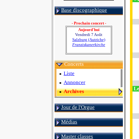
Base discographique
- Prochain concert -
Aujourd'hui
Vendredi 7 Août
Salzburg (Autriche)
Franziskanerkirche
Concerts
Liste
Annoncer
Le
Archives
Jour de l'Orgue
Médias
Master classes