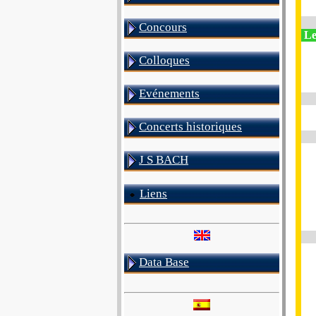
Concours
Le
Colloques
Evénements
Concerts historiques
J S BACH
Liens
Data Base