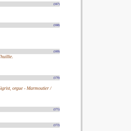
(167)
(168)
(169)
huillie.
(170)
Sigrist, orgue - Marmoutier /
(171)
(172)