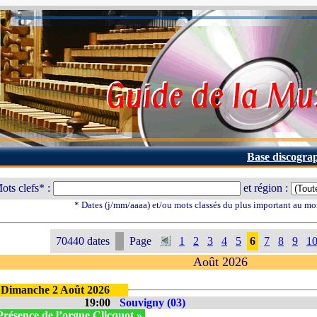
Base discogra
ots clefs* :
et région :
* Dates (j/mm/aaaa) et/ou mots classés du plus important au mo
70440 dates
Page
1
2
3
4
5
6
7
8
9
1
Août 2026
Dimanche 2 Août 2026
19:00
Souvigny (03)
Présence de l’orgue Clicquot »