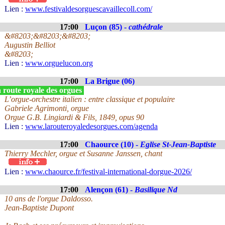
Lien :
www.festivaldesorguescavaillecoll.com/
17:00
Luçon (85) -
cathédrale
&#8203;&#8203;&#8203;
Augustin Belliot
&#8203;
Lien :
www.orguelucon.org
17:00
La Brigue (06)
 route royale des orgues
L’orgue-orchestre italien : entre classique et populaire
Gabriele Agrimonti, orgue
Orgue G.B. Lingiardi & Fils, 1849, opus 90
Lien :
www.larouteroyaledesorgues.com/agenda
17:00
Chaource (10) -
Eglise St-Jean-Baptiste
Thierry Mechler, orgue et Susanne Janssen, chant
Lien :
www.chaource.fr/festival-international-dorgue-2026/
17:00
Alençon (61) -
Basilique Nd
10 ans de l'orgue Daldosso.
Jean-Baptiste Dupont