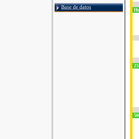
Base de datos
He
25
50