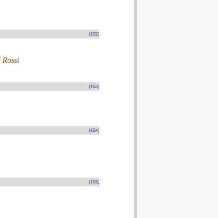
(152)
é Rossi
(153)
(154)
(155)