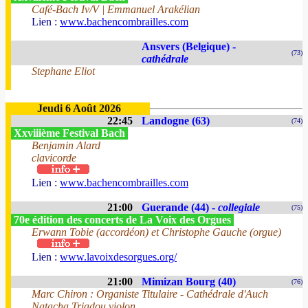
Café-Bach Iv/V | Emmanuel Arakélian
Lien :
www.bachencombrailles.com
Ansvers (Belgique) -
(73)
cathédrale
Stephane Eliot
Jeudi 6 Août 2026
22:45
Landogne (63)
(74)
Xxviiième Festival Bach
Benjamin Alard
clavicorde
Lien :
www.bachencombrailles.com
21:00
Guerande (44) -
collegiale
(75)
70e édition des concerts de La Voix des Orgues
Erwann Tobie (accordéon) et Christophe Gauche (orgue)
Lien :
www.lavoixdesorgues.org/
21:00
Mimizan Bourg (40)
(76)
Marc Chiron : Organiste Titulaire - Cathédrale d'Auch
Natacha Triadou violon