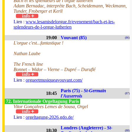
Bach et les splendeurs de l’orgue luthérien
Adam Bernadac, interprète Bach, Scheidemann, Weckmann,
Tunder, Froberger et Kerll
Lien :
www.lesamisdelorgue.fr/evenement/bach-et-les-
splendeurs-de-l-orgue-lutherien
19:00
Vouvant (85)
(86)
L'orgue c'est...fantastique !
Nathan Laube
The French line
Bonnet – Widor – Vierne – Dupré – Duruflé
Lien :
orgueetmusiqueavouvant.com/
Paris (75) -
St-Germain
18:45
(87)
l'Auxerrois
72. Internationale Orgeltagung Paris
Vitor Gonçalves Lemes de Sousa, Orgel
Lien :
orgeltagung-2026.gdo.de/
Londres (Angleterre) -
St-
18:30
(88)