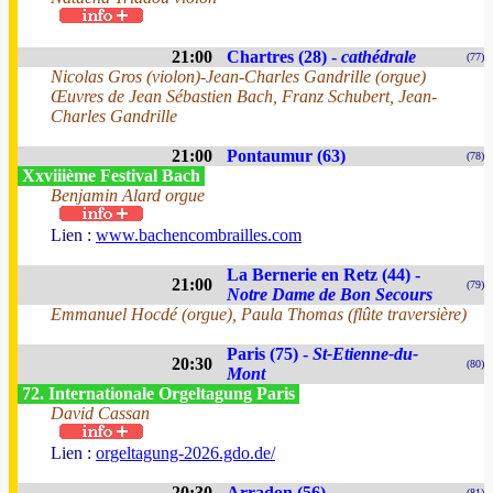
21:00
Chartres (28) -
cathédrale
(77)
Nicolas Gros (violon)-Jean-Charles Gandrille (orgue)
Œuvres de Jean Sébastien Bach, Franz Schubert, Jean-
Charles Gandrille
21:00
Pontaumur (63)
(78)
Xxviiième Festival Bach
Benjamin Alard orgue
Lien :
www.bachencombrailles.com
La Bernerie en Retz (44) -
21:00
(79)
Notre Dame de Bon Secours
Emmanuel Hocdé (orgue), Paula Thomas (flûte traversière)
Paris (75) -
St-Etienne-du-
20:30
(80)
Mont
72. Internationale Orgeltagung Paris
David Cassan
Lien :
orgeltagung-2026.gdo.de/
20:30
Arradon (56)
(81)