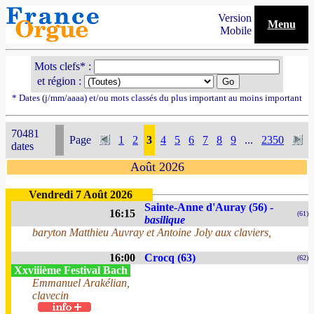
Version
Menu
Mobile
Mots clefs* :
et région :
* Dates (j/mm/aaaa) et/ou mots classés du plus important au moins important
70481
Page
1
2
3
4
5
6
7
8
9
...
2350
dates
Août 2026
Vendredi 7 Août 2026
Sainte-Anne d'Auray (56) -
16:15
(61)
basilique
baryton Matthieu Auvray et Antoine Joly aux claviers,
16:00
Crocq (63)
(62)
Xxviiième Festival Bach
Emmanuel Arakélian,
clavecin