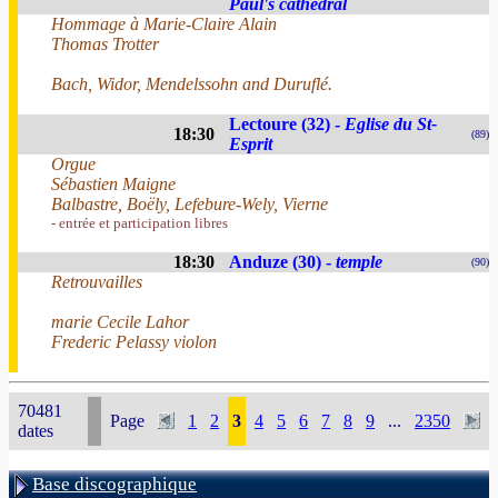
Paul's cathedral
Hommage à Marie-Claire Alain
Thomas Trotter
Bach, Widor, Mendelssohn and Duruflé.
Lectoure (32) -
Eglise du St-
18:30
(89)
Esprit
Orgue
Sébastien Maigne
Balbastre, Boëly, Lefebure-Wely, Vierne
- entrée et participation libres
18:30
Anduze (30) -
temple
(90)
Retrouvailles
marie Cecile Lahor
Frederic Pelassy violon
70481
Page
1
2
3
4
5
6
7
8
9
...
2350
dates
Base discographique