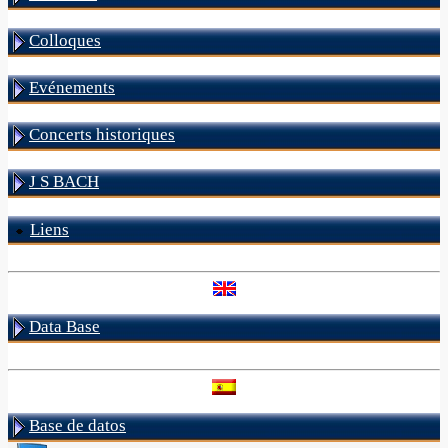
Colloques
Evénements
Concerts historiques
J S BACH
Liens
Data Base
Base de datos