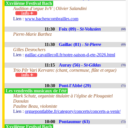
Xxviiième Festival Bach
Audition d’orgue Iv/V | Olivier Salandini
Lien :
www.bachencombrailles.com
11:30
Foix (09) -
St-Volusien
(68)
Pierre-Marie Barthez
11:30
Gaillac (81) -
St-Pierre
(69)
Gilles Desrochers
Lien :
gaillac-cavaillecoll.fr/notre-saison-d-ete-2026.html
11:15
Auray (56) -
St-Gildas
(70)
Trio Pêr Vari Kervarec (chant, cornemuse, flûte et orgue)
10:30
Pont-l'Abbé (29)
(71)
Les vendredis musicaux de l'été
Mark Schutz, organiste titulaire à l’église de Plougastel
Daoulas
Pauline Beau, violoniste
Lien :
orguepontlabbe.fr/category/concerts/concerts-a-venir/
10:00
Pontaumur (63)
(72)
Xxviiième Festival Bach