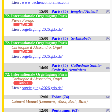
Lien :
www.bachencombrailles.com
15:00
Paris (75) -
temple d'Auteuil
(63)
72. Internationale Orgeltagung Paris
Pierre Farago
Lien :
orgeltagung-2026.gdo.de/
15:00
Paris (75) -
St-Elisabeth
(64)
72. Internationale Orgeltagung Paris
Christophe d’Alessandro, Orgel
Lien :
orgeltagung-2026.gdo.de/
Paris (75) -
Cathédrale Sainte-
14:00
(65)
Croix-des-Arméniens
72. Internationale Orgeltagung Paris
Christophe d’Alessandro, Orgel
Lien :
orgeltagung-2026.gdo.de/
12:00
Evian (74)
(66)
Clément Monnet (Lemmens, Widor, Bach, Bizet)
12:00
Pontaumur (63)
(67)