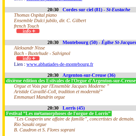
20:30
Cordes sur ciel (81) -
St-Eustache
Thomas Ospital piano
Ensemble Dulci jubilo, dir. C. Gilbert
french Touch
20:30
Montebourg (50) -
Église St-Jacque
Aleksandr Nisse
Bach - Buxtehude - Salvignol
Lien :
www.abbatiades-de-montebourg.fr
20:30
Argenton-sur-Creuse (36)
dixième édition des Estivales de l'Orgue d'Argenton-sur-Creus
Orgue et Voix par l'Ensemble Jacques Moderne ”
Aristide Cavaillé-Coll, tradition et modernité”
Emmanuel Mandrin orgue
20:30
Lorris (45)
Festival ”Les métamorphoses de l'orgue de Lorris”
”Les Couperin une affaire de famille”, concertistes de demain.
Rio Sasaki orgue
B. Caudron et S. Flores soprani