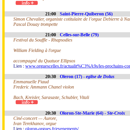
21:00
Saint-Pierre-Quiberon (56)
Simon Chevalier, organiste cotitulaire de l’orgue Debierre à Na
Pascal Douay trompette
21:00
Celles-sur-Belle (79)
Festival du Souffle - Rhapsodies
William Fielding à l'orgue
accompagné du Quatuor Ellipsos
Lien :
www.orguescelles.fr/actualit%C3%A9s/les-prochains-con
20:30
Oleron (17) -
eglise de Dolus
Emmanuelle Piaud
Frederic Ammann Chanel violon
Bach, Kreisler, Sarasaste, Schubler, Vitali
20:30
Oloron-Ste-Marie (64) -
Ste-Croix
Ciné-concert — Aurore,
Ivan Terekhanov, orgue
Lien :
oloron-orgues.fr/evenements/