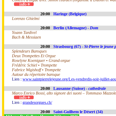
20:00
Haringe (Belgique)
Lorenzo Ghielmi
20:00
Berlin (Allemagne) -
Dom
Yoann Tardivel
Bach & Messiaen
20:00
Strasbourg (67) -
St-Pierre le jeune 
Splendeurs Baroques
Deux Trompettes Et Orgue
Roselyne Koeniguer • Grand-orgue
Frédéric Schiel • Trompette
Fabrice Wigishoff • Trompette
Autour du répertoire baroque
Lien :
www.saintpierrelejeune.org/Les-vendredis-soir-juillet-a
20:00
Lausanne (Suisse) -
cathedrale
Marco Enrico Bossi, alto signore dei suoni – Tommaso Mazzolet
Lien :
grandesorgues.ch/
20:00
Saint-Guilhem le Désert (34)