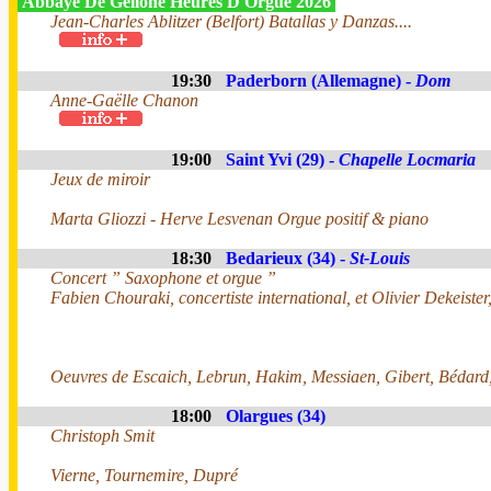
Abbaye De Gellone Heures D'Orgue 2026
Jean-Charles Ablitzer (Belfort) Batallas y Danzas....
19:30
Paderborn (Allemagne) -
Dom
Anne-Gaëlle Chanon
19:00
Saint Yvi (29) -
Chapelle Locmaria
Jeux de miroir
Marta Gliozzi - Herve Lesvenan Orgue positif & piano
18:30
Bedarieux (34) -
St-Louis
Concert ” Saxophone et orgue ”
Fabien Chouraki, concertiste international, et Olivier Dekeister
Oeuvres de Escaich, Lebrun, Hakim, Messiaen, Gibert, Bédard,
18:00
Olargues (34)
Christoph Smit
Vierne, Tournemire, Dupré