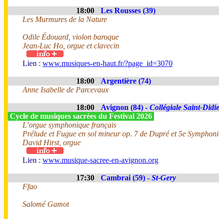
18:00
Les Rousses (39)
Les Murmures de la Nature
Odile Édouard, violon baroque
Jean-Luc Ho, orgue et clavecin
Lien :
www.musiques-en-haut.fr/?page_id=3070
18:00
Argentière (74)
Anne Isabelle de Parcevaux
18:00
Avignon (84) -
Collégiale Saint-Didi
Cycle de musiques sacrées du Festival 2026
L’orgue symphonique français
Prélude et Fugue en sol mineur op. 7 de Dupré et 5e Symphoni
David Hirst, orgue
Lien :
www.musique-sacree-en-avignon.org
17:30
Cambrai (59) -
St-Gery
Ffao
Salomé Gamot