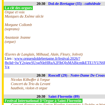
20:30
Dol-de-Bretagne (35) -
cathédrale
La clé des orgues
Orgue et voix
Musiques du Xxème siècle
Morgane Collomb
(soprano)
Anastasie Jeanne
(orgue)
Œuvres de Langlais, Milhaud, Alain, Fleury, Jolivet)
Lien :
www.orguesdoldebretagne.fr/festival-2026/?
fbclid=IwY2xjawSUxgNleHRuA2FlbQIxMABicmlkETE1Y
Vg
20:30
Roscoff (29) -
Notre-Dame De Croas
Nicolas Kilhoffer à l'orgue
Concert du Trio du Levant
hautbois, violon et orgue
20:30
Saint-Florentin (89)
Festival International D’Orgue à Saint-Florentin
Concert d'orgue avec Simon Harden (organiste à Dublin et Wate