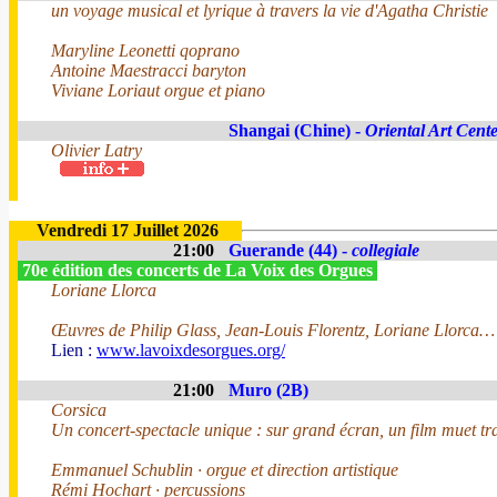
un voyage musical et lyrique à travers la vie d'Agatha Christie
Maryline Leonetti qoprano
Antoine Maestracci baryton
Viviane Loriaut orgue et piano
Shangai (Chine) -
Oriental Art Cent
Olivier Latry
Vendredi 17 Juillet 2026
21:00
Guerande (44) -
collegiale
70e édition des concerts de La Voix des Orgues
Loriane Llorca
Œuvres de Philip Glass, Jean-Louis Florentz, Loriane Llorca…
Lien :
www.lavoixdesorgues.org/
21:00
Muro (2B)
Corsica
Un concert-spectacle unique : sur grand écran, un film muet tra
Emmanuel Schublin · orgue et direction artistique
Rémi Hochart · percussions