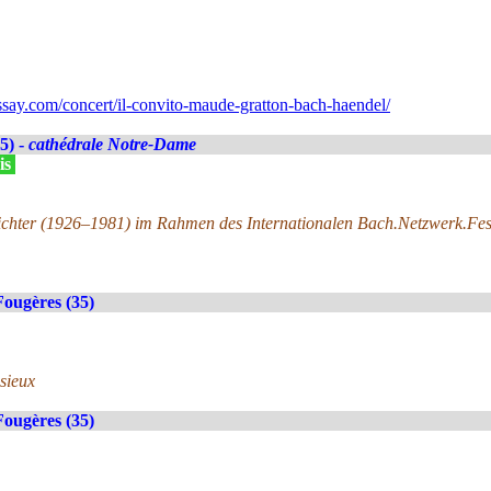
ay.com/concert/il-convito-maude-gratton-bach-haendel/
5) -
cathédrale Notre-Dame
is
ichter (1926–1981) im Rahmen des Internationalen Bach.Netzwerk.Fe
Fougères (35)
isieux
Fougères (35)