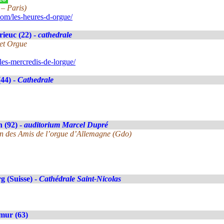
 – Paris)
om/les-heures-d-orgue/
rieuc (22) -
cathedrale
et Orgue
les-mercredis-de-lorgue/
(44) -
Cathedrale
 (92) -
auditorium Marcel Dupré
on des Amis de l’orgue d’Allemagne (Gdo)
g (Suisse) -
Cathédrale Saint-Nicolas
mur (63)