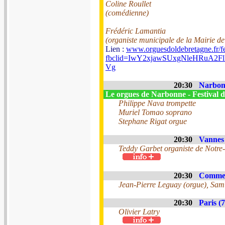
Coline Roullet
(comédienne)
Frédéric Lamantia
(organiste municipale de la Mairie de
Lien :
www.orguesdoldebretagne.fr/fe
fbclid=IwY2xjawSUxgNleHRu
Vg
20:30
Narbonn
Le orgues de Narbonne - Festival d
Philippe Nava trompette
Muriel Tomao soprano
Stephane Rigat orgue
20:30
Vannes 
Teddy Garbet organiste de Notre
20:30
Commeq
Jean-Pierre Leguay (orgue), Samu
20:30
Paris (7
Olivier Latry