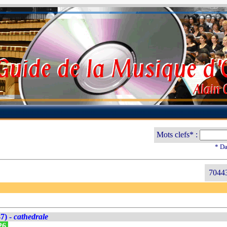
Mots clefs* :
* Da
70443
7) -
cathedrale
026