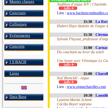
Master classes
Audition d’orgue Ii/V | Charlott
Concours
Lien :
www.bachencombrailles.
11:30
La Roch
Colloques
Hubert Haye titulaire de l'orgue
11:30
Clermon
Evénements
Sylvain Pluyaut, professeur d'or
Concerts
11:00
Carnac 
historiques
Du couchant au lever du soleil
Une heure avec Véronique Le G
J S BACH
Liens
11:00
Charoll
Noé Brencklé - orgue
Lien :
www.orguecharolles.com
10:30
Lannili
Data Base
Laurent-Martin Schmit
Cäcilia Boyer soprano