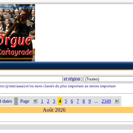
et région :
tes (j/mm/aaaa) et/ou mots classés du plus important au moins important
 dates
Page
1
2
3
4
5
6
7
8
9
...
2349
Août 2026