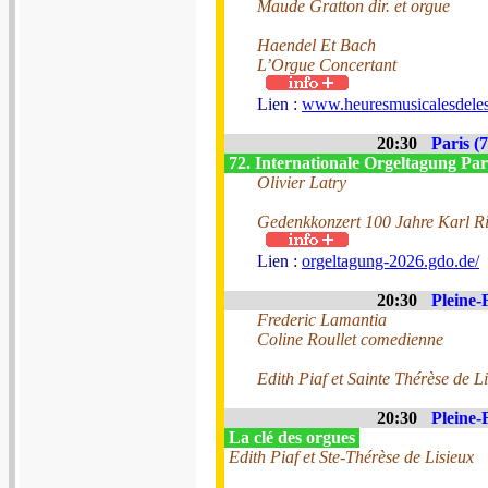
Maude Gratton dir. et orgue
Haendel Et Bach
L’Orgue Concertant
Lien :
www.heuresmusicalesdeless
20:30
Paris (7
72. Internationale Orgeltagung Par
Olivier Latry
Gedenkkonzert 100 Jahre Karl R
Lien :
orgeltagung-2026.gdo.de/
20:30
Pleine-
Frederic Lamantia
Coline Roullet comedienne
Edith Piaf et Sainte Thérèse de L
20:30
Pleine-
La clé des orgues
Edith Piaf et Ste-Thérèse de Lisieux