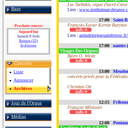
Luc Stellakis, orgue (Sacré-Cœur
Base
Lien :
www.institutmarcderanse.c
discographique
17:00
Saint-B
François-Xavier Kernin Baryton 
- Prochain concert -
Aujourd'hui
Lien :
amisdelorguesaintbrieuc.fr/
Samedi 8 Août
Rennes (35)
St-Etienne
17:00
nantes 
Visages Des Orgues
Björn O. Wiede
Concerts
13:00
Meudon
Liste
concerts privés pour la Fédérati
Annoncer
Christian Ott
Archives
12:15
Fribour
Jour de l'Orgue
François Ménissier
Médias
12:00
Pontau
Xxviiième Festival Bach