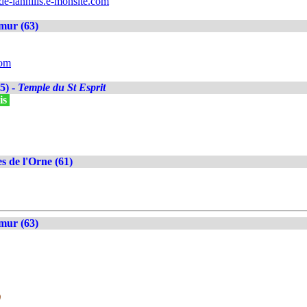
de-lannilis.e-monsite.com
mur (63)
com
5) -
Temple du St Esprit
is
s de l'Orne (61)
mur (63)
)