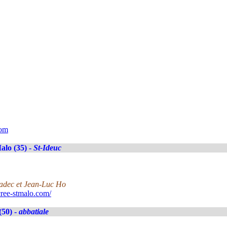
com
alo (35) -
St-Ideuc
nadec et Jean-Luc Ho
ree-stmalo.com/
(50) -
abbatiale