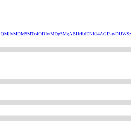
HBfaWQQMjIyMDM5MTc4ODIwMDg5MgABHrRdENKi4AGI3uvDUW