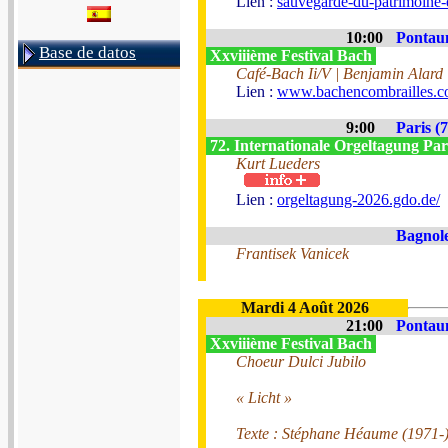
Lien :
sauvegarde-du-patrimoine-
10:00
Pontau
Base de datos
Xxviiième Festival Bach
Café-Bach Ii/V | Benjamin Alard
Lien :
www.bachencombrailles.
9:00
Paris (7
72. Internationale Orgeltagung Par
Kurt Lueders
Lien :
orgeltagung-2026.gdo.de/
Bagnole
Frantisek Vanicek
Mardi 4 Août 2026
21:00
Pontau
Xxviiième Festival Bach
Choeur Dulci Jubilo
« Licht »
Texte : Stéphane Héaume (1971-