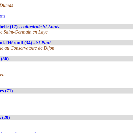
e Dumas
com
elle (17) -
cathédrale St-Louis
 de Saint-Germain en Laye
t-l'Hérault (34) -
St-Paul
gue au Conservatoire de Dijon
(56)
uen
es (71)
s (29)