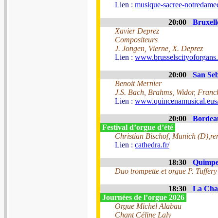
Lien :
musique-sacree-notredamed
20:00
Bruxell
Xavier Deprez
Compositeurs
J. Jongen, Vierne, X. Deprez
Lien :
www.brusselscityoforga
20:00
San Seb
Benoit Mernier
J.S. Bach, Brahms, Widor, Franck
Lien :
www.quincenamusical.eus
20:00
Bordeau
Festival d’orgue d’été
Christian Bischof, Munich (D),re
Lien :
cathedra.fr/
18:30
Quimper
Duo trompette et orgue P. Tuffer
18:30
La Chai
Journées de l’orgue 2026
Orgue Michel Alabau
Chant Céline Laly