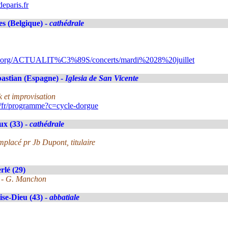
eparis.fr
es (Belgique) -
cathédrale
ns.org/ACTUALIT%C3%89S/concerts/mardi%2028%20juillet
astian (Espagne) -
Iglesia de San Vicente
 et improvisation
/fr/programme?c=cycle-dorgue
x (33) -
cathédrale
mplacé pr Jb Dupont, titulaire
lé (29)
y - G. Manchon
se-Dieu (43) -
abbatiale