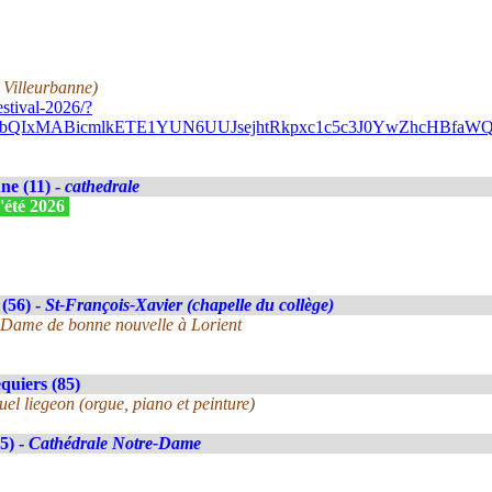
 Villeurbanne)
stival-2026/?
A2FlbQIxMABicmlkETE1YUN6UUJsejhtRkpxc1c5c3J0YwZhc
e (11) -
cathedrale
'été 2026
(56) -
St-François-Xavier (chapelle du collège)
-Dame de bonne nouvelle à Lorient
uiers (85)
el liegeon (orgue, piano et peinture)
5) -
Cathédrale Notre-Dame