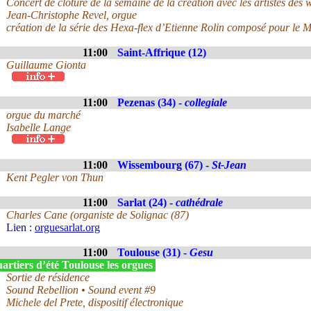
Concert de clôture de la semaine de la création avec les artistes des 
Jean-Christophe Revel, orgue
création de la série des Hexa-flex d’Etienne Rolin composé pour le
11:00
Saint-Affrique (12)
Guillaume Gionta
11:00
Pezenas (34) -
collegiale
orgue du marché
Isabelle Lange
11:00
Wissembourg (67) -
St-Jean
Kent Pegler von Thun
11:00
Sarlat (24) -
cathédrale
Charles Cane (organiste de Solignac (87)
Lien :
orguesarlat.org
11:00
Toulouse (31) -
Gesu
rtiers d’été Toulouse les orgues
Sortie de résidence
Sound Rebellion • Sound event #9
Michele del Prete, dispositif électronique