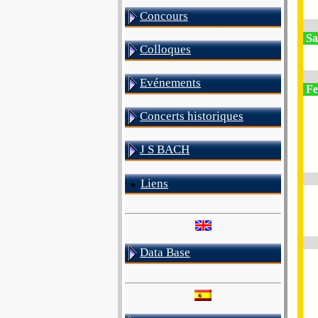
Concours
Sa
Colloques
Evénements
Fe
Concerts historiques
J S BACH
Liens
Data Base