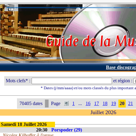
Base discogra
Mots clefs* :
et région :
* Dates (j/mm/aaaa) et/ou mots classés du plus important
70405 dates
Page
1
...
16
17
18
19
20
21
Juillet 2026
Samedi 18 Juillet 2026
20:30
Porspoder (29)
Nicolas Kilhoffer à l'orgue