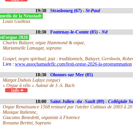
19:30
Strasbourg (67) -
St-Paul
medis de la Neustadt
Louis Guilleux
18:30
Fontenay-le-Comte (85) -
Nd
sti'orgue 2026
Charles Balayer, orgue Hammond & orgue,
Mariamielle Lamagat, soprano
Gospel, negro spiritual, jazz : traditionnels, Balayer, Gershwin, Robe
Lien :
www.assochamadeflc.com/festi-orgue-2026-la-programmation
18:30
Olonnes sur Mer (85)
Margot Dubois Lafaye (orgue)
« Orgue à vélo » Autour de J.-S. Bach
18:00
Saint-Julien -du -Sault (89) -
Collégiale S
Orgue Renaissance 1568 restauré par l'atelier Cattiaux de 2003 à 20
Musique Italienne,
Giacomo Benedetti, organiste à Florence
Rossana Bertini, Soprano