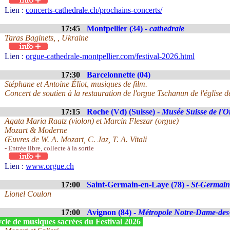
Lien :
concerts-cathedrale.ch/prochains-concerts/
17:45
Montpellier (34) -
cathedrale
Taras Baginets, , Ukraine
Lien :
orgue-cathedrale-montpellier.com/festival-2026.html
17:30
Barcelonnette (04)
Stéphane et Antoine Éliot, musiques de film.
Concert de soutien à la restauration de l'orgue Tschanun de l'église d
17:15
Roche (Vd) (Suisse) -
Musée Suisse de l'O
Agata Maria Raatz (violon) et Marcin Fleszar (orgue)
Mozart & Moderne
Œuvres de W. A. Mozart, C. Jaz, T. A. Vitali
- Entrée libre, collecte à la sortie
Lien :
www.orgue.ch
17:00
Saint-Germain-en-Laye (78) -
St-Germain
Lionel Coulon
17:00
Avignon (84) -
Métropole Notre-Dame-de
cle de musiques sacrées du Festival 2026