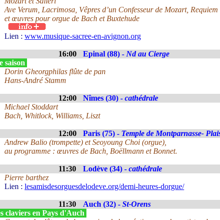
Mozart et Salieri
Ave Verum, Lacrimosa, Vêpres d’un Confesseur de Mozart, Requiem d
et œuvres pour orgue de Bach et Buxtehude
Lien :
www.musique-sacree-en-avignon.org
16:00
Epinal (88) -
Nd au Cierge
e saison
Dorin Gheorgphilas flûte de pan
Hans-André Stamm
12:00
Nîmes (30) -
cathédrale
Michael Stoddart
Bach, Whitlock, Williams, Liszt
12:00
Paris (75) -
Temple de Montparnasse- Plai
Andrew Balio (trompette) et Seoyoung Choi (orgue),
au programme : œuvres de Bach, Boëllmann et Bonnet.
11:30
Lodève (34) -
cathédrale
Pierre barthez
Lien :
lesamisdesorguesdelodeve.org/demi-heures-dorgue/
11:30
Auch (32) -
St-Orens
s claviers en Pays d'Auch