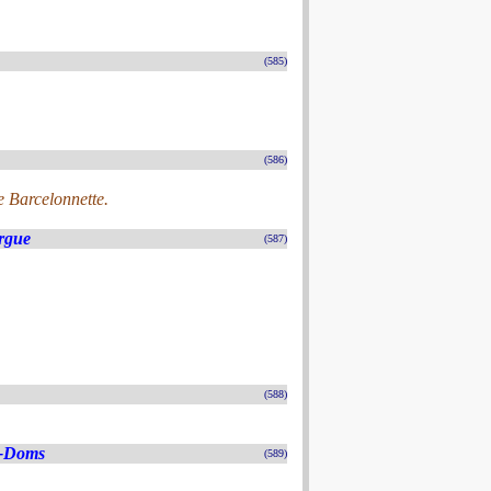
(585)
(586)
e Barcelonnette.
rgue
(587)
(588)
s-Doms
(589)