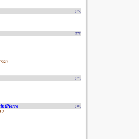
(577)
(578)
rson
(579)
aintPierre
(580)
12