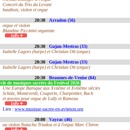
Concert du Trio du Levant
hautbois, violon et orgue
20:30
Arradon (56)
orgue et violon
Blandine Piccinini organiste
20:30
Gujan-Mestras (33)
Isabelle Lagors (harpe) et Christian Ott (orgue)
20:30
Gujan-Mestras (33)
Isabelle Lagors (harpe) et Christian Ott (orgue)
20:30
Beaumes-de-Venise (84)
cle de musiques sacrées du Festival 2026
Une Europe Baroque aux Xviième et Xviiième siècles
Schütz, Monteverdi, Couperin, Charpentier, Bach
et œuvres pour orgue de Lully et Rameau
Lien :
www.musique-sacree-en-avignon.org
20:00
Vayrac (46)
au violon Natacha Triadou et à l'orgue Marc Chiron