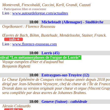
Monteverdi, Frescobaldi, Caccini, Kerll, Grandi, Cazzati
- Participation libre et consciente
Lien :
www.autourdelorgue.com/actualites
18:00
Michelstadt (Allemagne) -
Stadtkirche
Orgelkonzert : Florence Rousseau
Œuvres de Bach, Böhm, Buxtehude, Mendelssohn, Stainer, Franck.
Lien :
www.florence-rousseau.com
18:00
Lorris (45)
stival ”Les métamorphoses de l'orgue de Lorris”
Voyage européen d'hier et d'aujourd'hui
Benjamin Righetti
18:00
Entraygues-sur-Truyère (12)
Le Chœur Ephémère de Conques vient chaque année depuis 2018 pour
dirigé par Jean-Sébastien Veysseyre, chef de chœur de l’Île de Fran
Dvorak dans sa version originale pour chœur et orgue (Vincent Grap
sera complétée par deux œuvres de Johannes Brahms.
18:00
Geneve (Suisse) -
cathédrale
Alessio Colasurdo