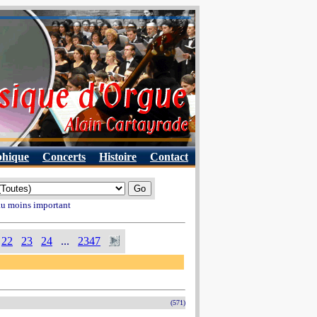
phique
Concerts
Histoire
Contact
 au moins important
22
23
24
...
2347
(571)