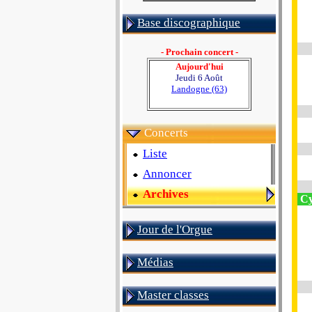
Base discographique
- Prochain concert -
Aujourd'hui
Jeudi 6 Août
Landogne (63)
Concerts
Liste
Annoncer
Archives
Cy
Jour de l'Orgue
Médias
Master classes