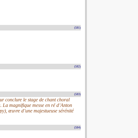
(581)
(582)
(583)
 conclure le stage de chant choral
ce. La magnifique messe en ré d’Anton
py), œuvre d’une majestueuse sérénité
(584)