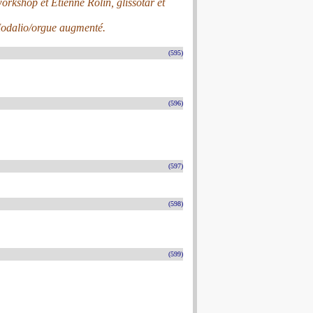
workshop et Etienne Rolin, glissotar et
 Modalio/orgue augmenté.
(595)
(596)
(597)
(598)
(599)