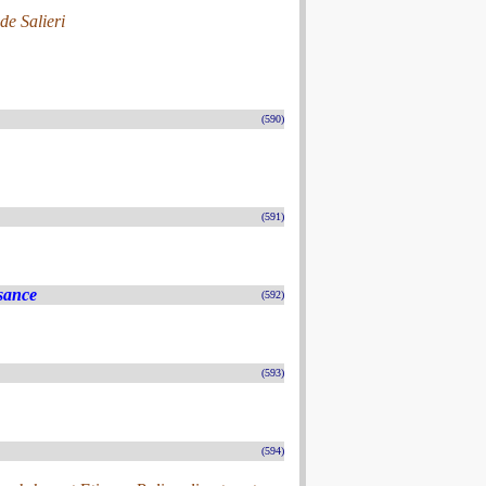
e Salieri
(590)
(591)
sance
(592)
(593)
(594)