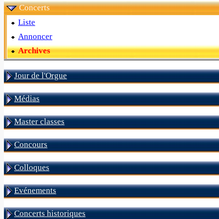
Concerts
Liste
Annoncer
Archives
Jour de l'Orgue
Médias
Master classes
Concours
Colloques
Evénements
Concerts historiques