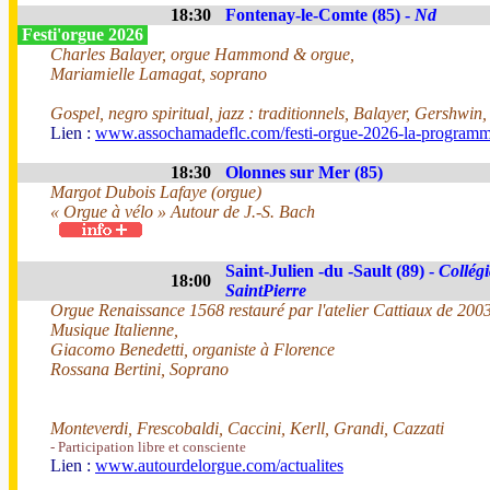
18:30
Fontenay-le-Comte (85) -
Nd
Festi'orgue 2026
Charles Balayer, orgue Hammond & orgue,
Mariamielle Lamagat, soprano
Gospel, negro spiritual, jazz : traditionnels, Balayer, Gershwin
Lien :
www.assochamadeflc.com/festi-orgue-2026-la-programm
18:30
Olonnes sur Mer (85)
Margot Dubois Lafaye (orgue)
« Orgue à vélo » Autour de J.-S. Bach
Saint-Julien -du -Sault (89) -
Collégi
18:00
SaintPierre
Orgue Renaissance 1568 restauré par l'atelier Cattiaux de 200
Musique Italienne,
Giacomo Benedetti, organiste à Florence
Rossana Bertini, Soprano
Monteverdi, Frescobaldi, Caccini, Kerll, Grandi, Cazzati
- Participation libre et consciente
Lien :
www.autourdelorgue.com/actualites