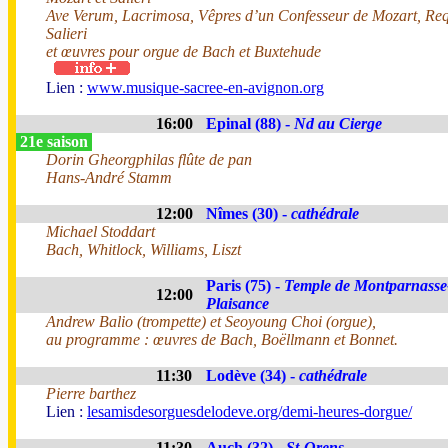
Ave Verum, Lacrimosa, Vêpres d’un Confesseur de Mozart, Re
Salieri
et œuvres pour orgue de Bach et Buxtehude
Lien :
www.musique-sacree-en-avignon.org
16:00
Epinal (88) -
Nd au Cierge
21e saison
Dorin Gheorgphilas flûte de pan
Hans-André Stamm
12:00
Nîmes (30) -
cathédrale
Michael Stoddart
Bach, Whitlock, Williams, Liszt
Paris (75) -
Temple de Montparnasse
12:00
Plaisance
Andrew Balio (trompette) et Seoyoung Choi (orgue),
au programme : œuvres de Bach, Boëllmann et Bonnet.
11:30
Lodève (34) -
cathédrale
Pierre barthez
Lien :
lesamisdesorguesdelodeve.org/demi-heures-dorgue/
11:30
Auch (32) -
St-Orens