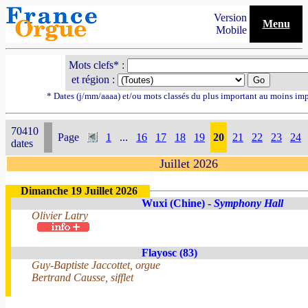
Version
Menu
Mobile
Mots clefs* :
et région :
* Dates (j/mm/aaaa) et/ou mots classés du plus important au moins im
70410
Page
1
...
16
17
18
19
20
21
22
23
24
dates
Juillet 2026
Dimanche 19 Juillet 2026
Wuxi (Chine) -
Symphony Hall
Olivier Latry
Flayosc (83)
Guy-Baptiste Jaccottet, orgue
Bertrand Causse, sifflet