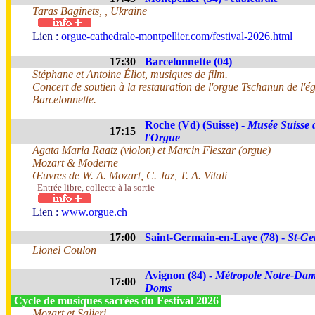
Taras Baginets, , Ukraine
Lien :
orgue-cathedrale-montpellier.com/festival-2026.html
17:30
Barcelonnette (04)
Stéphane et Antoine Éliot, musiques de film.
Concert de soutien à la restauration de l'orgue Tschanun de l'ég
Barcelonnette.
Roche (Vd) (Suisse) -
Musée Suisse 
17:15
l'Orgue
Agata Maria Raatz (violon) et Marcin Fleszar (orgue)
Mozart & Moderne
Œuvres de W. A. Mozart, C. Jaz, T. A. Vitali
- Entrée libre, collecte à la sortie
Lien :
www.orgue.ch
17:00
Saint-Germain-en-Laye (78) -
St-Ge
Lionel Coulon
Avignon (84) -
Métropole Notre-Dam
17:00
Doms
Cycle de musiques sacrées du Festival 2026
Mozart et Salieri