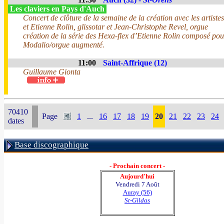
Les claviers en Pays d'Auch
Concert de clôture de la semaine de la création avec les artist
et Etienne Rolin, glissotar et Jean-Christophe Revel, orgue
création de la série des Hexa-flex d’Etienne Rolin composé pou
Modalio/orgue augmenté.
11:00
Saint-Affrique (12)
Guillaume Gionta
70410
Page
1
...
16
17
18
19
20
21
22
23
24
dates
Base discographique
- Prochain concert -
Aujourd'hui
Vendredi 7 Août
Auray (56)
St-Gildas