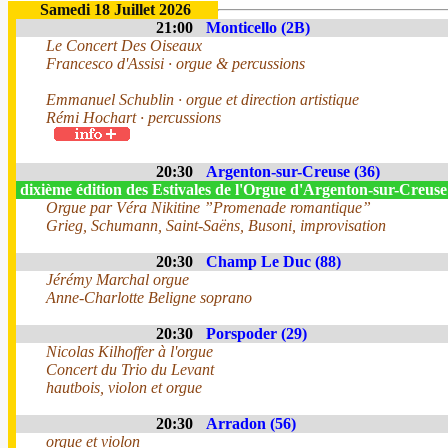
Samedi 18 Juillet 2026
21:00
Monticello (2B)
Le Concert Des Oiseaux
Francesco d'Assisi · orgue & percussions
Emmanuel Schublin · orgue et direction artistique
Rémi Hochart · percussions
20:30
Argenton-sur-Creuse (36)
dixième édition des Estivales de l'Orgue d'Argenton-sur-Creus
Orgue par Véra Nikitine ”Promenade romantique”
Grieg, Schumann, Saint-Saëns, Busoni, improvisation
20:30
Champ Le Duc (88)
Jérémy Marchal orgue
Anne-Charlotte Beligne soprano
20:30
Porspoder (29)
Nicolas Kilhoffer à l'orgue
Concert du Trio du Levant
hautbois, violon et orgue
20:30
Arradon (56)
orgue et violon