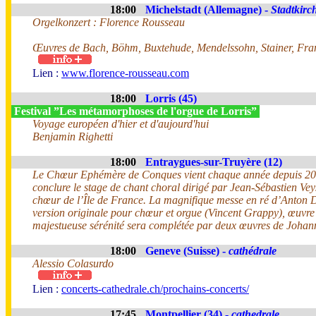
18:00
Michelstadt (Allemagne) -
Stadtkirc
Orgelkonzert : Florence Rousseau
Œuvres de Bach, Böhm, Buxtehude, Mendelssohn, Stainer, Fra
Lien :
www.florence-rousseau.com
18:00
Lorris (45)
Festival ”Les métamorphoses de l'orgue de Lorris”
Voyage européen d'hier et d'aujourd'hui
Benjamin Righetti
18:00
Entraygues-sur-Truyère (12)
Le Chœur Ephémère de Conques vient chaque année depuis 2
conclure le stage de chant choral dirigé par Jean-Sébastien Vey
chœur de l’Île de France. La magnifique messe en ré d’Anton 
version originale pour chœur et orgue (Vincent Grappy), œuvre
majestueuse sérénité sera complétée par deux œuvres de Joha
18:00
Geneve (Suisse) -
cathédrale
Alessio Colasurdo
Lien :
concerts-cathedrale.ch/prochains-concerts/
17:45
Montpellier (34) -
cathedrale