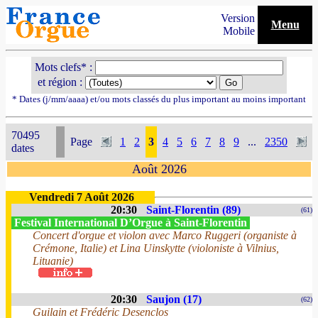
Version
Menu
Mobile
Mots clefs* :
et région :
* Dates (j/mm/aaaa) et/ou mots classés du plus important au moins important
70495
Page
1
2
3
4
5
6
7
8
9
...
2350
dates
Août 2026
Vendredi 7 Août 2026
20:30
Saint-Florentin (89)
(61)
Festival International D’Orgue à Saint-Florentin
Concert d'orgue et violon avec Marco Ruggeri (organiste à
Crémone, Italie) et Lina Uinskytte (violoniste à Vilnius,
Lituanie)
20:30
Saujon (17)
(62)
Guilain et Frédéric Desenclos