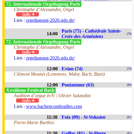
72. Internationale Orgeltagung Paris
Christophe d’Alessandro, Orgel
Lien :
orgeltagung-2026.gdo.de/
Paris (75) -
Cathédrale Sainte-
14:00
(78)
Croix-des-Arméniens
72. Internationale Orgeltagung Paris
Christophe d’Alessandro, Orgel
Lien :
orgeltagung-2026.gdo.de/
12:00
Evian (74)
(79)
Clément Monnet (Lemmens, Widor, Bach, Bizet)
12:00
Pontaumur (63)
(80)
Xxviiième Festival Bach
Audition d’orgue Iv/V | Olivier Salandini
Lien :
www.bachencombrailles.com
11:30
Foix (09) -
St-Volusien
(81)
Pierre-Marie Barthez
11:30
Gaillac (81) -
St-Pierre
(82)