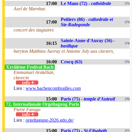
17:00
Le Mans (72) -
cathédrale
(72)
Axel de Marnhac
Poitiers (86) -
cathedrale et
17:00
(73)
Ste-Radegonde
concert des stagiaires
Sainte-Anne d'Auray (56) -
16:15
(74)
basilique
baryton Matthieu Auvray et Antoine Joly aux claviers,
16:00
Crocq (63)
(75)
Xxviiième Festival Bach
Emmanuel Arakélian,
clavecin
Lien :
www.bachencombrailles.com
15:00
Paris (75) -
temple d'Auteuil
(76)
72. Internationale Orgeltagung Paris
Pierre Farago
Lien :
orgeltagung-2026.gdo.de/
15:00
Paris (75) -
St-Elisabeth
(77)