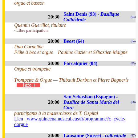
orgue et basson
Saint Denis (93) -
Basilique
20:30
(63)
Cathédrale
Quentin Guerillot, titulaire
- Libre participation
20:00
Beost (64)
(64)
Duo Corneline
Flûte à bec et orgue – Pauline Cazier et Sébastien Maigne
20:00
Forcalquier (04)
(65)
Orgue et trompette
Trompette & Orgue — Thibault Darbon et Pierre Bagneris
San Sebastian (Espagne) -
20:00
Basílica de Santa María del
(66)
Coro
participants à la masterclasse de T. Ospital
Lien :
www.quincenamusical.eus/fr/programme?c=cycle-
dorgue
20:00
Lausanne (Suisse) -
cathedrale
(67)