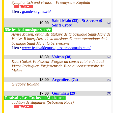
Symphonisch und virtuos – Przemyslaw Kapitula
Lien :
grandesorgues.ch/
Saint-Malo (35) -
St-Servan à)
19:00
(68)
Sante Croix
55e festival musique sacrée
Alvise Mason, organiste titulaire de la basilique Saint-Marc de
Venise. Il interpètera de la musique d'orgue romantique de la
basilique Saint-Marc, la Sérénissime
Lien :
www.festivaldemusiquesacree-stmalo.com/
18:30
Voiron (38)
(69)
Kaori Sakai, Professeur d’orgue au conservatoire de Lucé
Victor Rodriguez, Professeur de Tuba au conservatoire de
Melun
18:00
Argentière (74)
(70)
Gregoire Rolland
17:00
Guimiliau (29)
(71)
Festival « Les Enclos en Musique »
audition de stagiaires (Sébastien Roué)