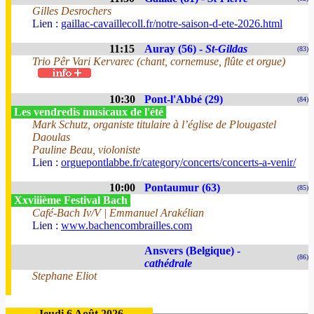
Gilles Desrochers
Lien :
gaillac-cavaillecoll.fr/notre-saison-d-ete-2026.html
11:15
Auray (56) -
St-Gildas
(83)
Trio Pêr Vari Kervarec (chant, cornemuse, flûte et orgue)
10:30
Pont-l'Abbé (29)
(84)
Les vendredis musicaux de l'été
Mark Schutz, organiste titulaire à l’église de Plougastel
Daoulas
Pauline Beau, violoniste
Lien :
orguepontlabbe.fr/category/concerts/concerts-a-venir/
10:00
Pontaumur (63)
(85)
Xxviiième Festival Bach
Café-Bach Iv/V | Emmanuel Arakélian
Lien :
www.bachencombrailles.com
Ansvers (Belgique) -
(86)
cathédrale
Stephane Eliot
Jeudi 6 Août 2026