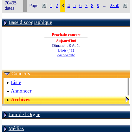
70495
Page
1
2
3
4
5
6
7
8
9
...
2350
dates
Base discographique
- Prochain concert -
Aujourd'hui
Dimanche 9 Août
Blois (41)
cathédrale
Concerts
Liste
Annoncer
Archives
Jour de l'Orgue
Médias