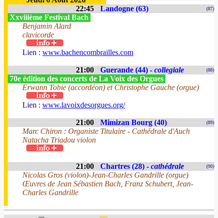
22:45
Landogne (63)
(87)
Xxviiième Festival Bach
Benjamin Alard
clavicorde
Lien :
www.bachencombrailles.com
21:00
Guerande (44) -
collegiale
(88)
70e édition des concerts de La Voix des Orgues
Erwann Tobie (accordéon) et Christophe Gauche (orgue)
Lien :
www.lavoixdesorgues.org/
21:00
Mimizan Bourg (40)
(89)
Marc Chiron : Organiste Titulaire - Cathédrale d'Auch
Natacha Triadou violon
21:00
Chartres (28) -
cathédrale
(90)
Nicolas Gros (violon)-Jean-Charles Gandrille (orgue)
Œuvres de Jean Sébastien Bach, Franz Schubert, Jean-
Charles Gandrille