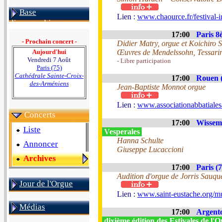
Base
Lien :
www.chaource.fr/festival-i
discographique
17:00
Paris 8
- Prochain concert -
Didier Matry, orgue et Koichiro S
Aujourd'hui
Œuvres de Mendelssohn, Tessarini
Vendredi 7 Août
- Libre participation
Paris (75)
Cathédrale Sainte-Croix-
17:00
Rouen (
des-Arméniens
Jean-Baptiste Monnot orgue
Lien :
www.associationabbatialesa
Concerts
17:00
Wissem
Liste
Vesperales
Hanna Schulte
Annoncer
Giuseppe Lucaccioni
Archives
17:00
Paris (7
Audition d'orgue de Jorris Sauqu
Jour de l'Orgue
Lien :
www.saint-eustache.org/mu
Médias
17:00
Argento
dixième édition des Estivales de l