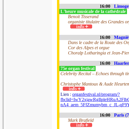
16:00
Limoges
L'heure musicale de la cathédrale
Benoit Tisserand
organiste titulaire des Grandes 
16:00
Magnièr
Dans le cadre de la Route des Or
Cor des Alpes et orgue
Choralp Lotharingia et Jean-Pier
16:00
Haarlem
75e organ festival
Celebrity Recital – Echoes through t
Christophe Mantoux & Aude Heurtem
Lien :
organfestival.nl/program/?
fbclid=IwY2xjawRgIlpleHRuA2
nA4_aem_5FfZmumybm_c_JL-qF9
16:00
Paris (7
Mark Brafield