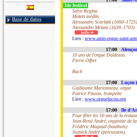
34e festival
Salve Regina
Motets inédits
Base de datos
Alessandro Scarlatti (1660–1725
Alessandro Melani (1639–1703)
Lien :
www.amis-orgue-saint-anto
17:00
Alençon
10 ans de l'orgue Daldosso.
Pierre Offret
Bach
17:00
Luçon (
Guillaume Marionneau, orgue
Patrice Pineau, trompette
Lien :
www.orguelucon.org
17:00
Ile d'Ar
Pour fêter les 10 ans de la restau
Jean-René André, organiste de la
Frédéric Magaud (hautbois)
Jeanick André (percussion).