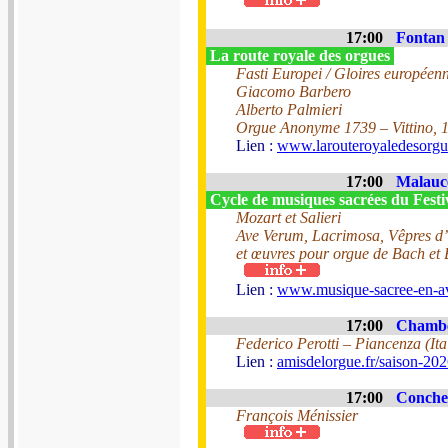
17:00
Fontan 
La route royale des orgues
Fasti Europei / Gloires européen
Giacomo Barbero
Alberto Palmieri
Orgue Anonyme 1739 – Vittino, 
Lien :
www.larouteroyaledesorg
17:00
Malaucè
Cycle de musiques sacrées du Fest
Mozart et Salieri
Ave Verum, Lacrimosa, Vêpres d’
et œuvres pour orgue de Bach et
Lien :
www.musique-sacree-en-a
17:00
Chambe
Federico Perotti – Piancenza (Ita
Lien :
amisdelorgue.fr/saison-202
17:00
Conche
François Ménissier