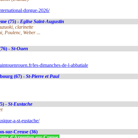
nternational-dorgue-2026/
ème (75) -
Eglise Saint-Augustin
uzuoki, clarinette
, Poulenc, Weber ...
76) -
St-Ouen
intouenrouen.fr/les-dimanches-de-l-abbatiale
bourg (67) -
St-Pierre et Paul
5) -
St-Eustache
et
sique-a-st-eustache/
n-sur-Creuse (36)
'Orgue d'Argenton-sur-Creuse