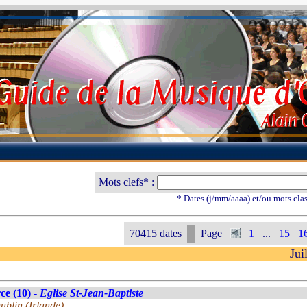
Mots clefs* :
* Dates (j/mm/aaaa) et/ou mots cla
70415 dates
Page
1
...
15
1
Jui
e (10) -
Eglise St-Jean-Baptiste
blin (Irlande)