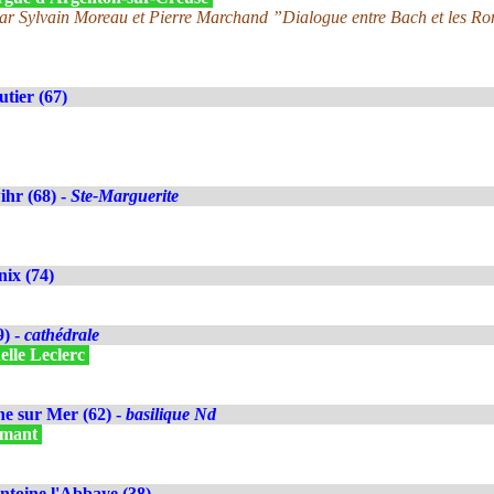
ar Sylvain Moreau et Pierre Marchand ”Dialogue entre Bach et les R
tier (67)
hr (68) -
Ste-Marguerite
ix (74)
9) -
cathédrale
elle Leclerc
e sur Mer (62) -
basilique Nd
ilmant
ntoine l'Abbaye (38)