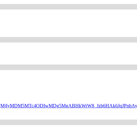
WQQMjIyMDM5MTc4ODIwMDg5MgABHkWrW8_Jzb6HAk6JqJPnbAyP