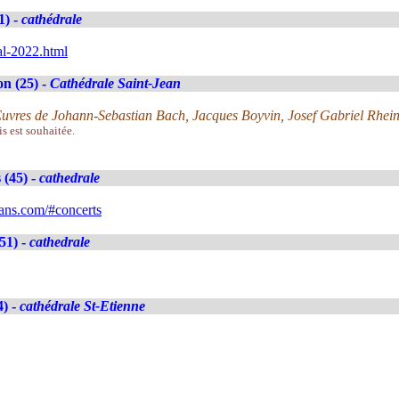
1) -
cathédrale
al-2022.html
n (25) -
Cathédrale Saint-Jean
. Œuvres de Johann-Sebastian Bach, Jacques Boyvin, Josef Gabriel Rhei
is est souhaitée.
 (45) -
cathedrale
ans.com/#concerts
51) -
cathedrale
4) -
cathédrale St-Etienne