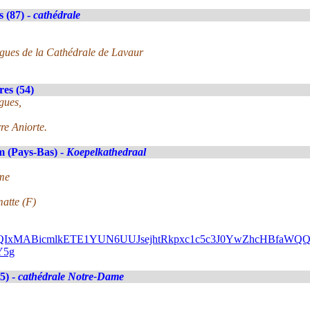
 (87) -
cathédrale
orgues de la Cathédrale de Lavaur
es (54)
gues,
re Aniorte.
 (Pays-Bas) -
Koepelkathedraal
ime
atte (F)
FlbQIxMABicmlkETE1YUN6UUJsejhtRkpxc1c5c3J0YwZhcHBfa
Y5g
5) -
cathédrale Notre-Dame