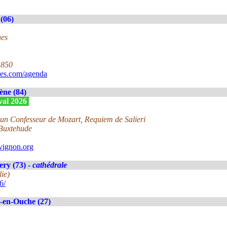
(06)
nes
1850
ues.com/agenda
ne (84)
ival 2026
un Confesseur de Mozart, Requiem de Salieri
 Buxtehude
vignon.org
ry (73) -
cathédrale
lie)
6/
-en-Ouche (27)