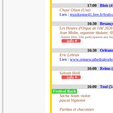
17:00
Blois (4
Chase Olson (Usa)
Lien :
jeuxdorgue41.free.fr/festiv
16:30
Besanço
Les Heures d'Orgue de l'été 2026
Jean Mislin, organiste titulaire
- Entrée libre. Une participation aux fra
16:30
Orléans
Eric Lebrun
Lien :
www.orguescathedraleorle
16:00
Reims (
Sylvain Heili
16:00
Toul (5
Festival Bach
Sacha Soum violon
pascal Vigneron
Partitas et chaconnes