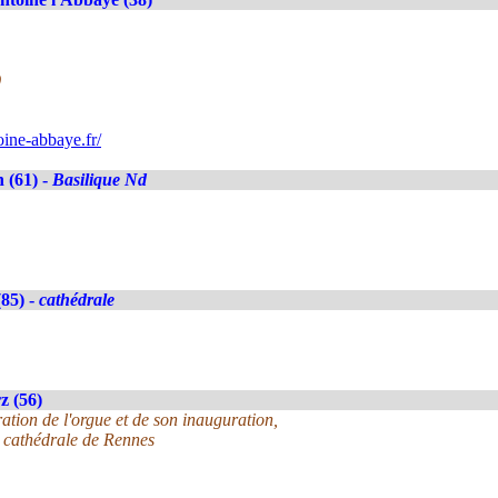
)
ine-abbaye.fr/
 (61) -
Basilique Nd
85) -
cathédrale
z (56)
ration de l'orgue et de son inauguration,
 cathédrale de Rennes