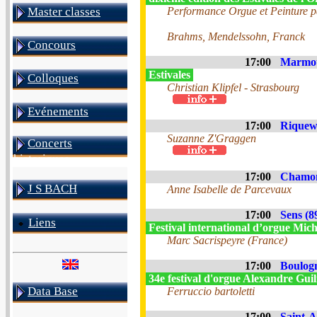
Master classes
Performance Orgue et Peinture p
Brahms, Mendelssohn, Franck
Concours
17:00
Marmou
Estivales
Colloques
Christian Klipfel - Strasbourg
Evénements
17:00
Riquewi
Suzanne Z'Graggen
Concerts
historiques
17:00
Chamon
J S BACH
Anne Isabelle de Parcevaux
17:00
Sens (8
Liens
Festival international d’orgue Mich
Marc Sacrispeyre (France)
17:00
Boulogn
34e festival d'orgue Alexandre Gu
Data Base
Ferruccio bartoletti
17:00
Saint-A