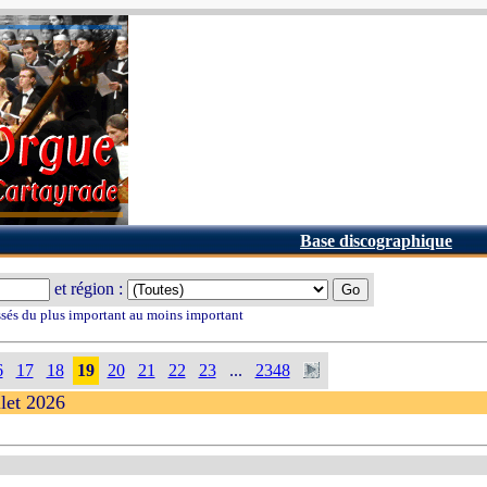
Base discographique
et région :
ssés du plus important au moins important
6
17
18
19
20
21
22
23
...
2348
llet 2026