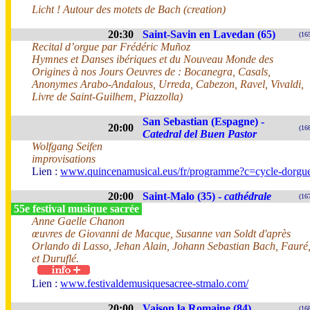
Licht ! Autour des motets de Bach (creation)
20:30
Saint-Savin en Lavedan (65)
(16
Recital d’orgue par Frédéric Muñoz
Hymnes et Danses ibériques et du Nouveau Monde des
Origines à nos Jours Oeuvres de : Bocanegra, Casals,
Anonymes Arabo-Andalous, Urreda, Cabezon, Ravel, Vivaldi,
Livre de Saint-Guilhem, Piazzolla)
San Sebastian (Espagne) -
20:00
(16
Catedral del Buen Pastor
Wolfgang Seifen
improvisations
Lien :
www.quincenamusical.eus/fr/programme?c=cycle-dorgu
20:00
Saint-Malo (35) -
cathédrale
(16
55e festival musique sacrée
Anne Gaelle Chanon
œuvres de Giovanni de Macque, Susanne van Soldt d'après
Orlando di Lasso, Jehan Alain, Johann Sebastian Bach, Fauré
et Duruflé.
Lien :
www.festivaldemusiquesacree-stmalo.com/
20:00
Vaison la Romaine (84)
(16