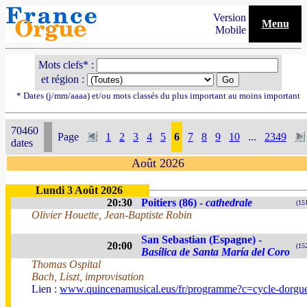
Version
Menu
Mobile
Mots clefs* :
et région :
* Dates (j/mm/aaaa) et/ou mots classés du plus important au moins important
70460
Page
1
2
3
4
5
6
7
8
9
10
...
2349
dates
Août 2026
Lundi 3 Août 2026
20:30
Poitiers (86) -
cathedrale
(15
Olivier Houette, Jean-Baptiste Robin
San Sebastian (Espagne) -
20:00
(15
Basílica de Santa María del Coro
Thomas Ospital
Bach, Liszt, improvisation
Lien :
www.quincenamusical.eus/fr/programme?c=cycle-dorgu