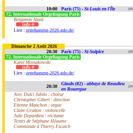
10:00
Paris (75) -
St-Louis en l'Île
(16
72. Internationale Orgeltagung Paris
Benjamin Alard
Lien :
orgeltagung-2026.gdo.de/
Dimanche 2 Août 2026
20:30
Paris (75) -
St-Sulpice
(16
72. Internationale Orgeltagung Paris
Karol Mossakowski
Lien :
orgeltagung-2026.gdo.de/
Ginals (82) -
abbaye de Beaulieu
20:30
(16
en Rouergue
Avec Dulci Jubilo : choeur
Christopher Gibert : direction
Etienne Manchon : orgue
Claire Gratton : violoncelle
Julie Depardieu : récitante
Textes de Stéphane Héaume
Commande à Thierry Escaich