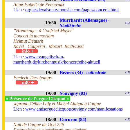
Anne-Isabelle de Percevaux
Lien :
orguesdevaison.e-monsite.com/pages/concerts.html
Murrhardt (Allemagne) -
19:30
(16
Stadtkirche
”Hommage...à Gottfried Mayer”
Concert in memoriam
Helmut Deutsch
Ravel - Couperin - Mozart- Bach/Liszt
Lien :
www.evangelisch-in-
murrhardt.de/kirchenmusik/konzertreihe-aktuell
19:00
Beziers (34) -
cathedrale
(17
Frederic Deschamps
19:00
Souvigny (03)
(17
« Présence de l’orgue Clicquot »
soprano Céline Laly et Michel Alabau à l’orgue
Lien :
www.amisorgueclicquotsouvigny.com/manifestations
18:00
Cucuron (84)
(17
Nuit de l’orgue de 18 à 22h
5 organistes se succèderont aux claviers