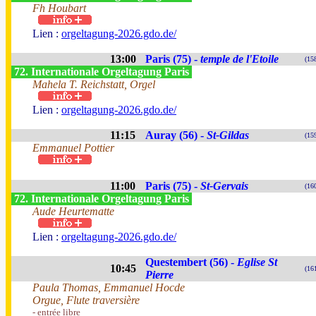
Fh Houbart
Lien :
orgeltagung-2026.gdo.de/
13:00
Paris (75) -
temple de l'Etoile
(15
72. Internationale Orgeltagung Paris
Mahela T. Reichstatt, Orgel
Lien :
orgeltagung-2026.gdo.de/
11:15
Auray (56) -
St-Gildas
(15
Emmanuel Pottier
11:00
Paris (75) -
St-Gervais
(16
72. Internationale Orgeltagung Paris
Aude Heurtematte
Lien :
orgeltagung-2026.gdo.de/
Questembert (56) -
Eglise St
10:45
(16
Pierre
Paula Thomas, Emmanuel Hocde
Orgue, Flute traversière
- entrée libre