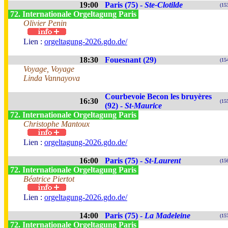
19:00
Paris (75) -
Ste-Clotilde
(15
72. Internationale Orgeltagung Paris
Olivier Penin
Lien :
orgeltagung-2026.gdo.de/
18:30
Fouesnant (29)
(15
Voyage, Voyage
Linda Vannayova
Courbevoie Becon les bruyères
16:30
(15
(92) -
St-Maurice
72. Internationale Orgeltagung Paris
Christophe Mantoux
Lien :
orgeltagung-2026.gdo.de/
16:00
Paris (75) -
St-Laurent
(15
72. Internationale Orgeltagung Paris
Béatrice Piertot
Lien :
orgeltagung-2026.gdo.de/
14:00
Paris (75) -
La Madeleine
(15
72. Internationale Orgeltagung Paris