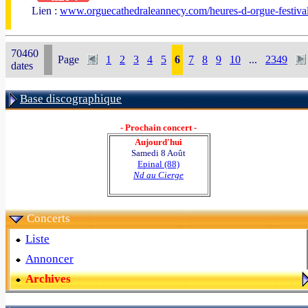
Lien :
www.orguecathedraleannecy.com/heures-d-orgue-festiva
70460
Page
1
2
3
4
5
6
7
8
9
10
...
2349
dates
Base discographique
- Prochain concert -
Aujourd'hui
Samedi 8 Août
Epinal (88)
Nd au Cierge
Concerts
Liste
Annoncer
Archives