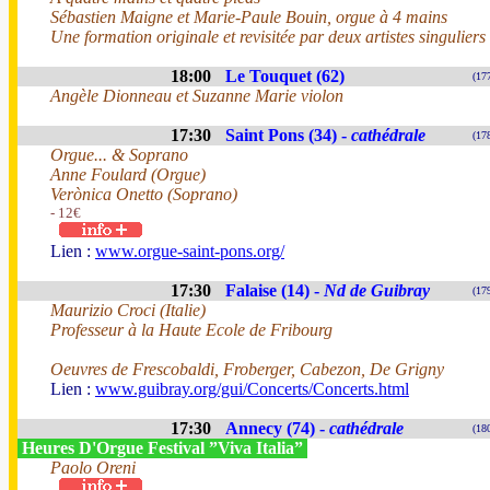
Sébastien Maigne et Marie-Paule Bouin, orgue à 4 mains
Une formation originale et revisitée par deux artistes singuliers
18:00
Le Touquet (62)
(17
Angèle Dionneau et Suzanne Marie violon
17:30
Saint Pons (34) -
cathédrale
(17
Orgue... & Soprano
Anne Foulard (Orgue)
Verònica Onetto (Soprano)
- 12€
Lien :
www.orgue-saint-pons.org/
17:30
Falaise (14) -
Nd de Guibray
(17
Maurizio Croci (Italie)
Professeur à la Haute Ecole de Fribourg
Oeuvres de Frescobaldi, Froberger, Cabezon, De Grigny
Lien :
www.guibray.org/gui/Concerts/Concerts.html
17:30
Annecy (74) -
cathédrale
(18
Heures D'Orgue Festival ”Viva Italia”
Paolo Oreni