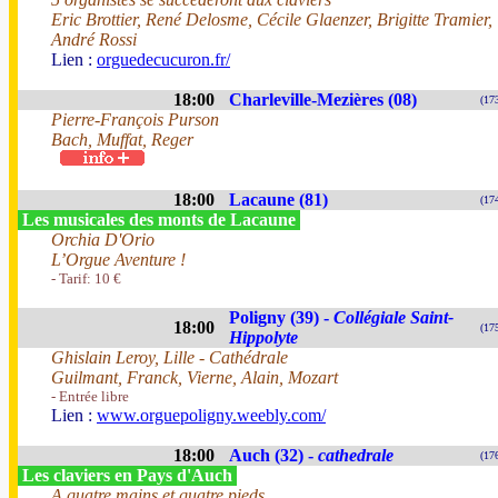
Eric Brottier, René Delosme, Cécile Glaenzer, Brigitte Tramier,
André Rossi
Lien :
orguedecucuron.fr/
18:00
Charleville-Mezières (08)
(17
Pierre-François Purson
Bach, Muffat, Reger
18:00
Lacaune (81)
(17
Les musicales des monts de Lacaune
Orchia D'Orio
L’Orgue Aventure !
- Tarif: 10 €
Poligny (39) -
Collégiale Saint-
18:00
(17
Hippolyte
Ghislain Leroy, Lille - Cathédrale
Guilmant, Franck, Vierne, Alain, Mozart
- Entrée libre
Lien :
www.orguepoligny.weebly.com/
18:00
Auch (32) -
cathedrale
(17
Les claviers en Pays d'Auch
A quatre mains et quatre pieds