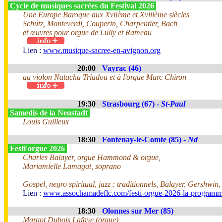
Cycle de musiques sacrées du Festival 2026
Une Europe Baroque aux Xviième et Xviiième siècles
Schütz, Monteverdi, Couperin, Charpentier, Bach
et œuvres pour orgue de Lully et Rameau
Lien :
www.musique-sacree-en-avignon.org
20:00
Vayrac (46)
au violon Natacha Triadou et à l'orgue Marc Chiron
19:30
Strasbourg (67) -
St-Paul
Samedis de la Neustadt
Louis Guilleux
18:30
Fontenay-le-Comte (85) -
Nd
Festi'orgue 2026
Charles Balayer, orgue Hammond & orgue,
Mariamielle Lamagat, soprano
Gospel, negro spiritual, jazz : traditionnels, Balayer, Gershwin
Lien :
www.assochamadeflc.com/festi-orgue-2026-la-programm
18:30
Olonnes sur Mer (85)
Margot Dubois Lafaye (orgue)