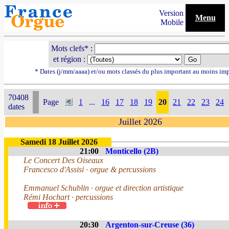
Version
Menu
Mobile
Mots clefs* :
et région :
* Dates (j/mm/aaaa) et/ou mots classés du plus important au moins im
70408
Page
1
...
16
17
18
19
20
21
22
23
24
dates
Juillet 2026
Samedi 18 Juillet 2026
21:00
Monticello (2B)
Le Concert Des Oiseaux
Francesco d'Assisi · orgue & percussions
Emmanuel Schublin · orgue et direction artistique
Rémi Hochart · percussions
20:30
Argenton-sur-Creuse (36)