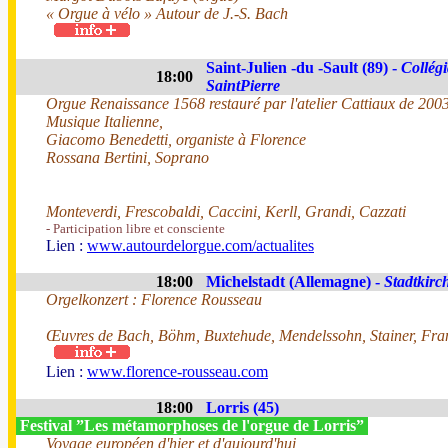
« Orgue à vélo » Autour de J.-S. Bach
Saint-Julien -du -Sault (89) -
Collégi
18:00
SaintPierre
Orgue Renaissance 1568 restauré par l'atelier Cattiaux de 200
Musique Italienne,
Giacomo Benedetti, organiste à Florence
Rossana Bertini, Soprano
Monteverdi, Frescobaldi, Caccini, Kerll, Grandi, Cazzati
- Participation libre et consciente
Lien :
www.autourdelorgue.com/actualites
18:00
Michelstadt (Allemagne) -
Stadtkirc
Orgelkonzert : Florence Rousseau
Œuvres de Bach, Böhm, Buxtehude, Mendelssohn, Stainer, Fra
Lien :
www.florence-rousseau.com
18:00
Lorris (45)
Festival ”Les métamorphoses de l'orgue de Lorris”
Voyage européen d'hier et d'aujourd'hui