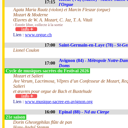
17:15
l'Orgue
Agata Maria Raatz (violon) et Marcin Fleszar (orgue)
Mozart & Moderne
Œuvres de W. A. Mozart, C. Jaz, T. A. Vitali
- Entrée libre, collecte à la sortie
Lien :
www.orgue.ch
17:00
Saint-Germain-en-Laye (78) -
St-Ge
Lionel Coulon
Avignon (84) -
Métropole Notre-Dam
17:00
Doms
Cycle de musiques sacrées du Festival 2026
Mozart et Salieri
Ave Verum, Lacrimosa, Vêpres d’un Confesseur de Mozart, Re
Salieri
et œuvres pour orgue de Bach et Buxtehude
Lien :
www.musique-sacree-en-avignon.org
16:00
Epinal (88) -
Nd au Cierge
21e saison
Dorin Gheorgphilas flûte de pan
Hans-André Stamm