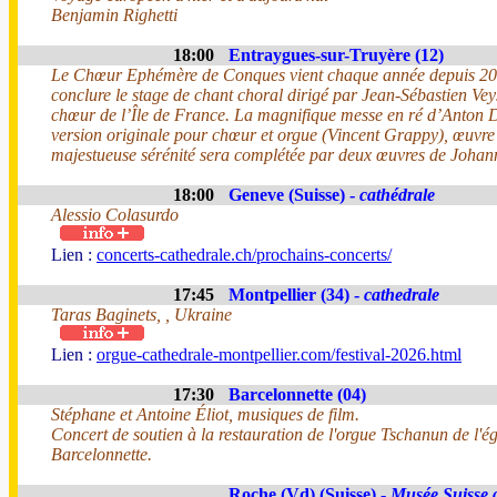
Benjamin Righetti
18:00
Entraygues-sur-Truyère (12)
Le Chœur Ephémère de Conques vient chaque année depuis 2
conclure le stage de chant choral dirigé par Jean-Sébastien Vey
chœur de l’Île de France. La magnifique messe en ré d’Anton 
version originale pour chœur et orgue (Vincent Grappy), œuvre
majestueuse sérénité sera complétée par deux œuvres de Joha
18:00
Geneve (Suisse) -
cathédrale
Alessio Colasurdo
Lien :
concerts-cathedrale.ch/prochains-concerts/
17:45
Montpellier (34) -
cathedrale
Taras Baginets, , Ukraine
Lien :
orgue-cathedrale-montpellier.com/festival-2026.html
17:30
Barcelonnette (04)
Stéphane et Antoine Éliot, musiques de film.
Concert de soutien à la restauration de l'orgue Tschanun de l'ég
Barcelonnette.
Roche (Vd) (Suisse) -
Musée Suisse 