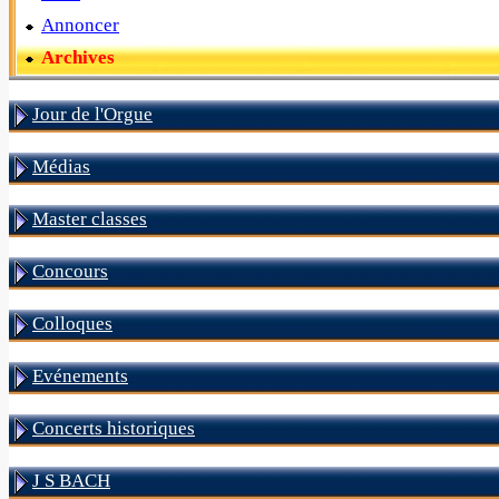
Annoncer
Archives
Jour de l'Orgue
Médias
Master classes
Concours
Colloques
Evénements
Concerts historiques
J S BACH