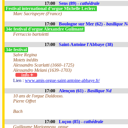
17:00
Sens (89) -
cathédrale
Festival international d’orgue Michelle Leclerc
Marc Sacrispeyre (France)
17:00
Boulogne sur Mer (62) -
basilique N
34e festival d'orgue Alexandre Guilmant
Ferruccio bartoletti
17:00
Saint-Antoine l'Abbaye (38)
34e festival
Salve Regina
Motets inédits
Alessandro Scarlatti (1660–1725)
Alessandro Melani (1639–1703)
Lien :
www.amis-orgue-saint-antoine-abbaye.fr/
17:00
Alençon (61) -
Basilique Nd
10 ans de l'orgue Daldosso.
Pierre Offret
Bach
17:00
Luçon (85) -
cathédrale
Guillaume Marionneau, orgue