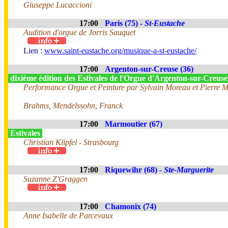
Giuseppe Lucaccioni
17:00
Paris (75) -
St-Eustache
Audition d'orgue de Jorris Sauquet
Lien :
www.saint-eustache.org/musique-a-st-eustache/
17:00
Argenton-sur-Creuse (36)
dixième édition des Estivales de l'Orgue d'Argenton-sur-Creus
Performance Orgue et Peinture par Sylvain Moreau et Pierre 
Brahms, Mendelssohn, Franck
17:00
Marmoutier (67)
Estivales
Christian Klipfel - Strasbourg
17:00
Riquewihr (68) -
Ste-Marguerite
Suzanne Z'Graggen
17:00
Chamonix (74)
Anne Isabelle de Parcevaux