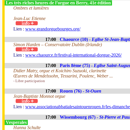
Les très riches heures de l’orgue en Berry, 41e édition
Ombres et lumières
Jean-Luc Etienne
Lien :
www.grandorguebourges.org/
17:00
Chaource (10) -
Eglise St-Jean-Bapti
Simon Harden – Conservatoire Dublin (Irlande)
Lien :
www.chaource.fr/festival-international-dorgue-2026/
17:00
Paris 8ème (75) -
Eglise Saint-Augus
Didier Matry, orgue et Koichiro Suzuoki, clarinette
Œuvres de Mendelssohn, Tessarini, Poulenc, Weber ...
- Libre participation
17:00
Rouen (76) -
St-Ouen
Jean-Baptiste Monnot orgue
Lien :
www.associationabbatialesaintouenrouen.fr/les-dimanches
17:00
Wissembourg (67) -
St-Pierre et Pau
Vesperales
Hanna Schulte