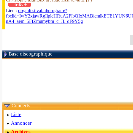
Lien :
organfestival.nl/program/?
fbclid=IwY2xjawRgIlpleHRuA2FlbQIxMABicmlkETE1YUN
nA4_aem_5FfZmumybm_c_JL-qF9Y5g
Base discographique
Concerts
Liste
Annoncer
Archives