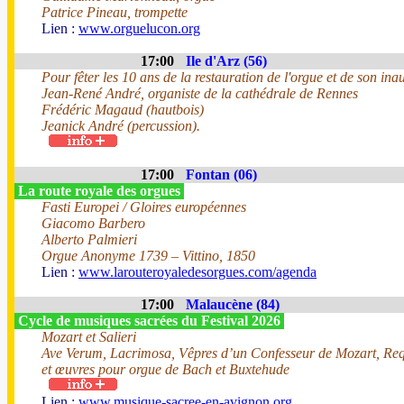
Patrice Pineau, trompette
Lien :
www.orguelucon.org
17:00
Ile d'Arz (56)
Pour fêter les 10 ans de la restauration de l'orgue et de son ina
Jean-René André, organiste de la cathédrale de Rennes
Frédéric Magaud (hautbois)
Jeanick André (percussion).
17:00
Fontan (06)
La route royale des orgues
Fasti Europei / Gloires européennes
Giacomo Barbero
Alberto Palmieri
Orgue Anonyme 1739 – Vittino, 1850
Lien :
www.larouteroyaledesorgues.com/agenda
17:00
Malaucène (84)
Cycle de musiques sacrées du Festival 2026
Mozart et Salieri
Ave Verum, Lacrimosa, Vêpres d’un Confesseur de Mozart, Req
et œuvres pour orgue de Bach et Buxtehude
Lien :
www.musique-sacree-en-avignon.org