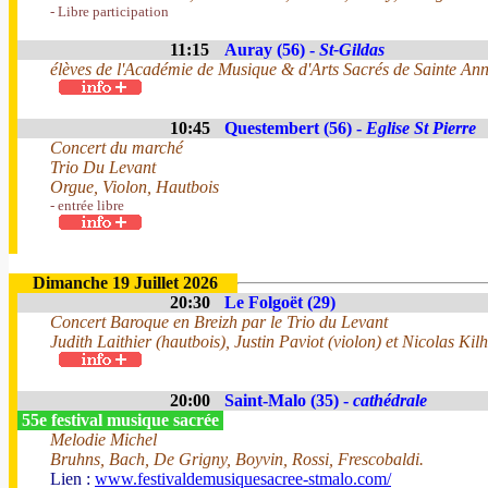
- Libre participation
11:15
Auray (56) -
St-Gildas
élèves de l'Académie de Musique & d'Arts Sacrés de Sainte An
10:45
Questembert (56) -
Eglise St Pierre
Concert du marché
Trio Du Levant
Orgue, Violon, Hautbois
- entrée libre
Dimanche 19 Juillet 2026
20:30
Le Folgoët (29)
Concert Baroque en Breizh par le Trio du Levant
Judith Laithier (hautbois), Justin Paviot (violon) et Nicolas Kilh
20:00
Saint-Malo (35) -
cathédrale
55e festival musique sacrée
Melodie Michel
Bruhns, Bach, De Grigny, Boyvin, Rossi, Frescobaldi.
Lien :
www.festivaldemusiquesacree-stmalo.com/