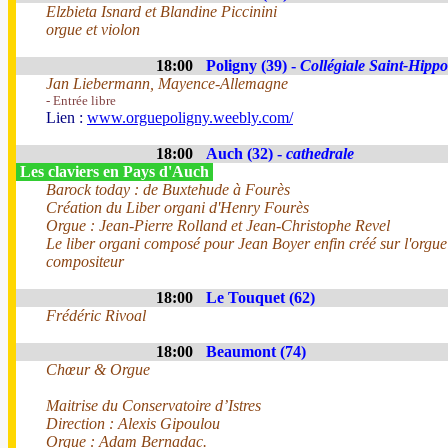
Elzbieta Isnard et Blandine Piccinini
orgue et violon
18:00
Poligny (39) -
Collégiale Saint-Hippo
Jan Liebermann, Mayence-Allemagne
- Entrée libre
Lien :
www.orguepoligny.weebly.com/
18:00
Auch (32) -
cathedrale
Les claviers en Pays d'Auch
Barock today : de Buxtehude à Fourès
Création du Liber organi d'Henry Fourès
Orgue : Jean-Pierre Rolland et Jean-Christophe Revel
Le liber organi composé pour Jean Boyer enfin créé sur l'orgue
compositeur
18:00
Le Touquet (62)
Frédéric Rivoal
18:00
Beaumont (74)
Chœur & Orgue
Maitrise du Conservatoire d’Istres
Direction : Alexis Gipoulou
Orgue : Adam Bernadac.