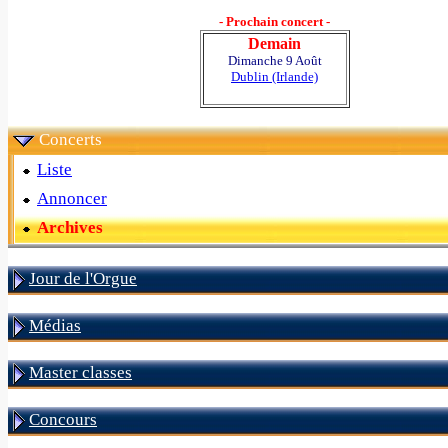
- Prochain concert -
Demain
Dimanche 9 Août
Dublin (Irlande)
Concerts
Liste
Annoncer
Archives
Jour de l'Orgue
Médias
Master classes
Concours