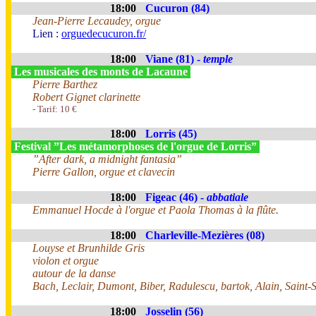
18:00
Cucuron (84)
Jean-Pierre Lecaudey, orgue
Lien :
orguedecucuron.fr/
18:00
Viane (81) -
temple
Les musicales des monts de Lacaune
Pierre Barthez
Robert Gignet clarinette
- Tarif: 10 €
18:00
Lorris (45)
Festival ”Les métamorphoses de l'orgue de Lorris”
”After dark, a midnight fantasia”
Pierre Gallon, orgue et clavecin
18:00
Figeac (46) -
abbatiale
Emmanuel Hocde à l'orgue et Paola Thomas à la flûte.
18:00
Charleville-Mezières (08)
Louyse et Brunhilde Gris
violon et orgue
autour de la danse
Bach, Leclair, Dumont, Biber, Radulescu, bartok, Alain, Saint-
18:00
Josselin (56)