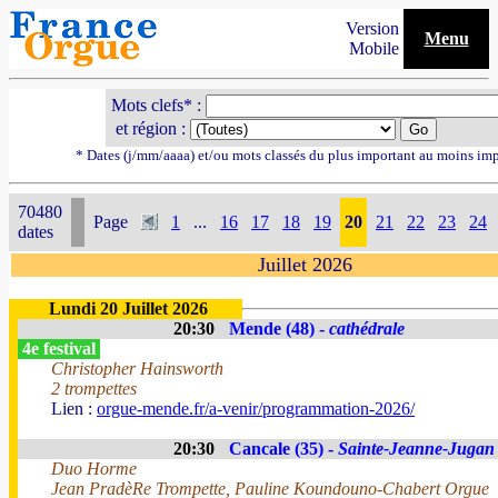
Version
Menu
Mobile
Mots clefs* :
et région :
* Dates (j/mm/aaaa) et/ou mots classés du plus important au moins im
70480
Page
1
...
16
17
18
19
20
21
22
23
24
dates
Juillet 2026
Lundi 20 Juillet 2026
20:30
Mende (48) -
cathédrale
4e festival
Christopher Hainsworth
2 trompettes
Lien :
orgue-mende.fr/a-venir/programmation-2026/
20:30
Cancale (35) -
Sainte-Jeanne-Jugan
Duo Horme
Jean PradèRe Trompette, Pauline Koundouno-Chabert Orgue