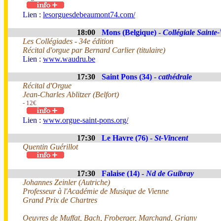
Lien :
lesorguesdebeaumont74.com/
18:00
Mons (Belgique) -
Collégiale Saint
Les Collégiades - 34e édition
Récital d'orgue par Bernard Carlier (titulaire)
Lien :
www.waudru.be
17:30
Saint Pons (34) -
cathédrale
Récital d'Orgue
Jean-Charles Ablitzer (Belfort)
- 12€
Lien :
www.orgue-saint-pons.org/
17:30
Le Havre (76) -
St-Vincent
Quentin Guérillot
17:30
Falaise (14) -
Nd de Guibray
Johannes Zeinler (Autriche)
Professeur à l'Académie de Musique de Vienne
Grand Prix de Chartres
Oeuvres de Muffat, Bach, Froberger, Marchand, Grigny