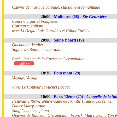
Œuvres de musique baroque, classique et romantique
20:00
Mulhouse (68) -
Ste-Geneviève
Concert orgue et trompettes
Constance Taillard
avec Li Deqin, Luis Gonzáles et Gábor Tarkövi
20:00
Saint-Ybard (19)
Quentin du Verdier
Sophie de Bardonneche violon
Bach, Jacquet de la Guerre et Clérambault
18:30
Fouesnant (29)
Voyage, Voyage
Anne Le Coutour et Michel Boedec
16:00
Paris 13ème (75) -
Chapelle de la Sal
Festivals 140ème anniversaire de l'Amitié Franco-Coréenne.
Didier Matry, orgue
Sung Chae Lee, piano
Oeuvres de Rameau, Clérambault, Franck, Matry, Seung Yon K