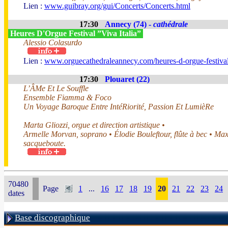
Lien :
www.guibray.org/gui/Concerts/Concerts.html
17:30
Annecy (74) -
cathédrale
Heures D'Orgue Festival ”Viva Italia”
Alessio Colasurdo
Lien :
www.orguecathedraleannecy.com/heures-d-orgue-festiva
17:30
Plouaret (22)
L’ÂMe Et Le Souffle
Ensemble Fiamma & Foco
Un Voyage Baroque Entre IntéRiorité, Passion Et LumièRe
Marta Gliozzi, orgue et direction artistique •
Armelle Morvan, soprano • Élodie Bouleftour, flûte à bec • Ma
sacqueboute.
70480
Page
1
...
16
17
18
19
20
21
22
23
24
dates
Base discographique