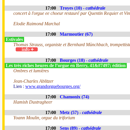
17:00
Troyes (10) -
cathédrale
concert à l'orgue ee choeur restauré par Quentin Requier et Vin
Elodie Raimond Marchal
17:00
Marmoutier (67)
Estivales
Thomas Strauss, organiste et Bernhard Münchbach, trompettis
17:00
Bourges (18) -
cathédrale
Les très riches heures de l’orgue en Berry, 41&#7497; édition
Ombres et lumières
Jean-Charles Ablitzer
Lien :
www.grandorguebourges.org/
17:00
Chamonix (74)
Hamish Dustragheer
17:00
Metz (57) -
cathédrale
Yoann Moulin, orgue du triforium
17:00
Sens (89) -
cathédrale