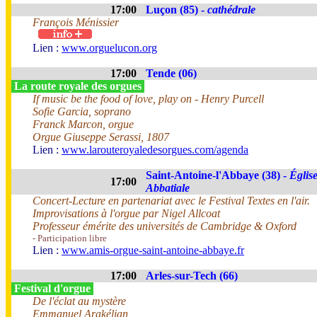
17:00
Luçon (85) -
cathédrale
François Ménissier
Lien :
www.orguelucon.org
17:00
Tende (06)
La route royale des orgues
If music be the food of love, play on - Henry Purcell
Sofie Garcia, soprano
Franck Marcon, orgue
Orgue Giuseppe Serassi, 1807
Lien :
www.larouteroyaledesorgues.com/agenda
Saint-Antoine-l'Abbaye (38) -
Églis
17:00
Abbatiale
Concert-Lecture en partenariat avec le Festival Textes en l'air.
Improvisations à l'orgue par Nigel Allcoat
Professeur émérite des universités de Cambridge & Oxford
- Participation libre
Lien :
www.amis-orgue-saint-antoine-abbaye.fr
17:00
Arles-sur-Tech (66)
Festival d'orgue
De l'éclat au mystère
Emmanuel Arakélian