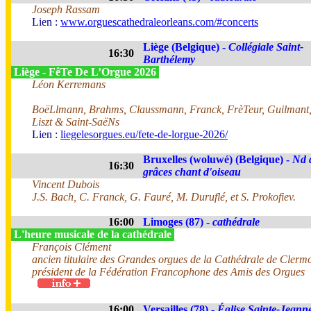
Joseph Rassam
Lien :
www.orguescathedraleorleans.com/#concerts
Liège (Belgique) -
Collégiale Saint-
16:30
Barthélemy
Liège - FêTe De L’Orgue 2026
Léon Kerremans
BoëLlmann, Brahms, Claussmann, Franck, FrèTeur, Guilmant
Liszt & Saint-SaëNs
Lien :
liegelesorgues.eu/fete-de-lorgue-2026/
Bruxelles (woluwé) (Belgique) -
Nd 
16:30
grâces chant d'oiseau
Vincent Dubois
J.S. Bach, C. Franck, G. Fauré, M. Duruflé, et S. Prokofiev.
16:00
Limoges (87) -
cathédrale
L'heure musicale de la cathédrale
François Clément
ancien titulaire des Grandes orgues de la Cathédrale de Clerm
président de la Fédération Francophone des Amis des Orgues
16:00
Versailles (78) -
Église Sainte-Jeann