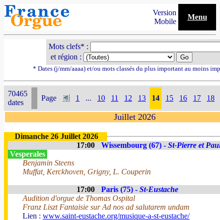
Version
Menu
Mobile
Mots clefs* :
et région :
* Dates (j/mm/aaaa) et/ou mots classés du plus important au moins imp
70465
Page
1
...
10
11
12
13
14
15
16
17
18
dates
Juillet 2026
Dimanche 26 Juillet 2026
17:00
Wissembourg (67) -
St-Pierre et Pau
Vesperales
Benjamin Steens
Muffat, Kerckhoven, Grigny, L. Couperin
17:00
Paris (75) -
St-Eustache
Audition d'orgue de Thomas Ospital
Franz Liszt Fantaisie sur Ad nos ad salutarem undam
Lien :
www.saint-eustache.org/musique-a-st-eustache/