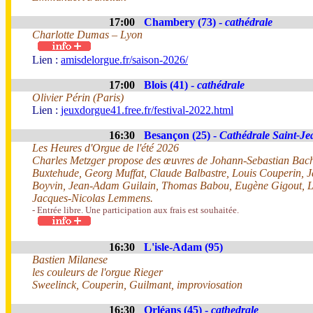
17:00
Chambery (73) -
cathédrale
Charlotte Dumas – Lyon
Lien :
amisdelorgue.fr/saison-2026/
17:00
Blois (41) -
cathédrale
Olivier Périn (Paris)
Lien :
jeuxdorgue41.free.fr/festival-2022.html
16:30
Besançon (25) -
Cathédrale Saint-Je
Les Heures d'Orgue de l'été 2026
Charles Metzger propose des œuvres de Johann-Sebastian Bach
Buxtehude, Georg Muffat, Claude Balbastre, Louis Couperin, 
Boyvin, Jean-Adam Guilain, Thomas Babou, Eugène Gigout, Lo
Jacques-Nicolas Lemmens.
- Entrée libre. Une participation aux frais est souhaitée.
16:30
L'isle-Adam (95)
Bastien Milanese
les couleurs de l'orgue Rieger
Sweelinck, Couperin, Guilmant, improviosation
16:30
Orléans (45) -
cathedrale