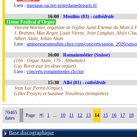
Lien :
musique-sacree-notredamedeparis.fr/
16:00
Moulins (03) -
cathédrale
11ème Festival d’Orgue
Vincent Warnier, organiste de l'église Saint-Etienne du Mont à 
J. Brahms, Max Reger, Louis Vierne, Jean Langlais, Aloÿs Cl
Albert Alain, Jehan Alain
Lien :
amisorguesmoulins.chez.com/concerts/saison_2026/sais
16:00
Romainmôtier (Suisse)
(16h : Orgue Alain, 17h : Abbatiale)
Guy Bovet (sur les deux orgues)
Lien :
concerts-romainmotier.ch/cior
15:30
Albi (81) -
cathédrale
Jean Luc Perrot (Orgue),
Gilles Peseyre et Suzanne Trouilleux (trompettes)
70465
Page
1
...
10
11
12
13
14
15
16
17
18
dates
Base discographique