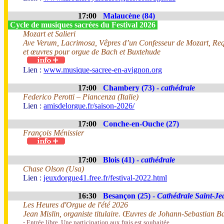
17:00
Malaucène (84)
Cycle de musiques sacrées du Festival 2026
Mozart et Salieri
Ave Verum, Lacrimosa, Vêpres d’un Confesseur de Mozart, Req
et œuvres pour orgue de Bach et Buxtehude
Lien :
www.musique-sacree-en-avignon.org
17:00
Chambery (73) -
cathédrale
Federico Perotti – Piancenza (Italie)
Lien :
amisdelorgue.fr/saison-2026/
17:00
Conche-en-Ouche (27)
François Ménissier
17:00
Blois (41) -
cathédrale
Chase Olson (Usa)
Lien :
jeuxdorgue41.free.fr/festival-2022.html
16:30
Besançon (25) -
Cathédrale Saint-Je
Les Heures d'Orgue de l'été 2026
Jean Mislin, organiste titulaire. Œuvres de Johann-Sebastian B
- Entrée libre. Une participation aux frais est souhaitée.