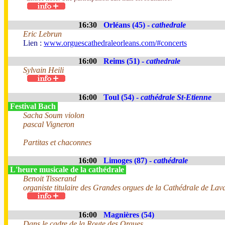
16:30
Orléans (45) -
cathedrale
Eric Lebrun
Lien :
www.orguescathedraleorleans.com/#concerts
16:00
Reims (51) -
cathedrale
Sylvain Heili
16:00
Toul (54) -
cathédrale St-Etienne
Festival Bach
Sacha Soum violon
pascal Vigneron
Partitas et chaconnes
16:00
Limoges (87) -
cathédrale
L'heure musicale de la cathédrale
Benoit Tisserand
organiste titulaire des Grandes orgues de la Cathédrale de Lav
16:00
Magnières (54)
Dans le cadre de la Route des Orgues,