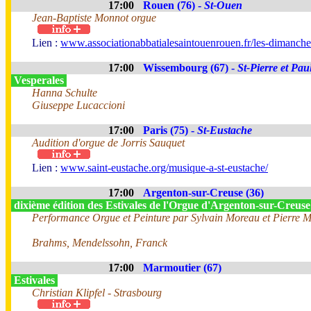
17:00
Rouen (76) -
St-Ouen
Jean-Baptiste Monnot orgue
Lien :
www.associationabbatialesaintouenrouen.fr/les-dimanches
17:00
Wissembourg (67) -
St-Pierre et Pau
Vesperales
Hanna Schulte
Giuseppe Lucaccioni
17:00
Paris (75) -
St-Eustache
Audition d'orgue de Jorris Sauquet
Lien :
www.saint-eustache.org/musique-a-st-eustache/
17:00
Argenton-sur-Creuse (36)
dixième édition des Estivales de l'Orgue d'Argenton-sur-Creus
Performance Orgue et Peinture par Sylvain Moreau et Pierre 
Brahms, Mendelssohn, Franck
17:00
Marmoutier (67)
Estivales
Christian Klipfel - Strasbourg