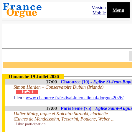
Version
Menu
Mobile
Dimanche 19 Juillet 2026
17:00
Chaource (10) -
Eglise St-Jean-Bapti
Simon Harden – Conservatoire Dublin (Irlande)
Lien :
www.chaource.fr/festival-international-dorgue-2026/
17:00
Paris 8ème (75) -
Eglise Saint-Augus
Didier Matry, orgue et Koichiro Suzuoki, clarinette
Œuvres de Mendelssohn, Tessarini, Poulenc, Weber ...
- Libre participation