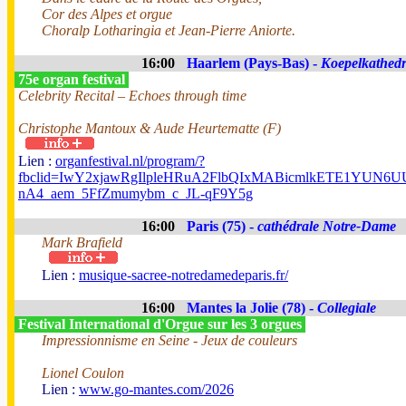
Cor des Alpes et orgue
Choralp Lotharingia et Jean-Pierre Aniorte.
16:00
Haarlem (Pays-Bas) -
Koepelkathedr
75e organ festival
Celebrity Recital – Echoes through time
Christophe Mantoux & Aude Heurtematte (F)
Lien :
organfestival.nl/program/?
fbclid=IwY2xjawRgIlpleHRuA2FlbQIxMABicmlkETE1YUN
nA4_aem_5FfZmumybm_c_JL-qF9Y5g
16:00
Paris (75) -
cathédrale Notre-Dame
Mark Brafield
Lien :
musique-sacree-notredamedeparis.fr/
16:00
Mantes la Jolie (78) -
Collegiale
Festival International d'Orgue sur les 3 orgues
Impressionnisme en Seine - Jeux de couleurs
Lionel Coulon
Lien :
www.go-mantes.com/2026