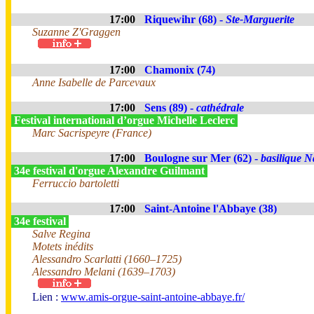
17:00
Riquewihr (68) -
Ste-Marguerite
Suzanne Z'Graggen
17:00
Chamonix (74)
Anne Isabelle de Parcevaux
17:00
Sens (89) -
cathédrale
Festival international d’orgue Michelle Leclerc
Marc Sacrispeyre (France)
17:00
Boulogne sur Mer (62) -
basilique N
34e festival d'orgue Alexandre Guilmant
Ferruccio bartoletti
17:00
Saint-Antoine l'Abbaye (38)
34e festival
Salve Regina
Motets inédits
Alessandro Scarlatti (1660–1725)
Alessandro Melani (1639–1703)
Lien :
www.amis-orgue-saint-antoine-abbaye.fr/